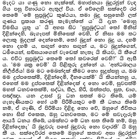
මැදට යා ගණු නො හැක්කේ, මහාජනයා බුදුරජුන් වැඳ
ගිය පසු විහාරයට ඇතුල් විය. ඒ වේලෙහි සක්දෙව් රජ
තෙමේ ‘මේ සුප්‍රබුද්ධ කුෂ්ඨයා, තමා බුදු සසුනෙහි ලත්
ගුණය ප්‍රකාශ කරණු කැමැත්තේ ය’ යි දැන ‘මොහු
විමසිය යුතු ය’ යි අහස සිට ‘සුප්‍රබුද්ධය! තෝ මිනිස්
දිළින්දෙහි, බැගෑපත් මිනිසෙක් වෙහි, ඒ නිසා මම තට
ලොකු මුදලක් දෙන්නෙම්, තෝ බුදුන් නො බුදු ය, දහම්
නො දහම් ය, සඟුන් නො සඟුන් ය, මට බුදුන්ගෙන්,
ධර්‍මයෙන්, සඞ්ඝයාගෙන් වැඩෙක් නැතැ යි කියව, යි කීයේ
ය. එවිට සුප්‍රබුද්ධ තෙමේ තෝ කවරෙක් වෙහි?’ යි ඇසී
ය. ‘මම ශක්‍ර වෙමි’ යි පිළිතුරු දුන්නේ ය. ‘අන්ධබාලය
නිර්‍ලජ්ජිය! ඔබ මට මෙබන්දක් කීමට නො සුදුස්සහු ය, ඔබ
මම දුප්පතෙක්මි, දිළින්දෙමි, දීනයෙක්මි’ යි කියන්නහු ය,
එහෙත් මම දුප්පතෙක් දිළින්දෙක් ද නො වෙමි, සුවපත්මි
මහත් ධනවතෙක්මි, සද්ධා, සීල, හිරි, ඔත්තප්ප, සුත, චාග,
පඤ්ඤා. යන උසස් වූ ධන සතක් මට තිබේ, යම්
ගැහැණියකට හෝ යම් පිරිමියකුට මේ කී ධනය තිබේ
නම්, ඒ ගෑණි, ඒ පිරිමියා දිළිඳු නො වේ, ඔහුගේ ජීවිතය
නො සිස් එකෙක, ඔහු ධනවතෙක, මට මේ සවැදෑරුම්
ආර්‍ය්‍ය ධනය තිබේ, යමක්හට මේ ධන සත තිබේ නම්, ඔහු
දිළින්දෙකැ’ යි බුදුවරු පසේ බුදුවරු නො වදාරති’ යි ඔහු
කී ය. සක්දෙව්රජ තෙමේ ඔහුගේ කතාව අසා බුදුරජුන්