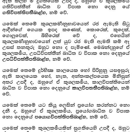
ඇති කල්හි ම දුගතියෙක උපදී ද, ඔහුගේ ඒ කුශලකර්‍මය
ගතිවිපත්තීන් බාධිත ව විපාක නො දෙනු යේ
නම් වේ.
ගතිවිපත්තිපතීබාළ්හ,
යමෙක් තෙමේ කුශලකර්‍මානුභාවයෙන් රජ ඇමැති සිටු
ආදීන්ගේ ගෙයක ඉපද කණෙක්, කොරෙක්, කුදෙක්,
ගොලුවෙක්, බිහිරෙක් වේ ද, එහෙයින්
කුශලකර්‍මානුභාවයෙන් ලත් යුව රජ මැති ඇමති කම් ඈ
උසස් තනතුරු ඔහුට නො ද පැමිණේ. මෙබන්දහුගේ ඒ
කුශලකර්‍මය, උපධිවිපත්තීන් බාධිත ව විපාක නො දෙනුයේ
නම් වේ.
උපධිවිපත්තීපතිබාළ්හ,
යමෙක් තෙමේ දුර්භික්‍ෂ කාලයෙක හෝ පිරිහුනු යසඉසුරු
ඇති කාලයෙක හෝ, නැත, අන්තඃකල්පයෙක මිනිසුන්
අතර උපදී ද, ඔහුගේ ඒ කුශලකර්‍මය, කාලවිපත්තියෙන්
බාධිත ව විපාක නො දෙනුයේ
නම්
කාලවිපතතීපතිබාළ්හ,
වේ.
යමෙක් තෙමේ යට කියූ ලෙසින් ප්‍රයෝග කරන්නට නො
දනී ද, ඔහුගේ ඒ කුශලකර්‍මය, ප්‍රයෝගබාධිත ව විපාක
නො දෙනුයේ
නම් වේ.
පයොගවිපත්තිපතිබාළ්හ,
යමෙක් තෙමේ කුශලකර්‍මයකින් සුගතියෙහි උපදී ද, ඔහුට