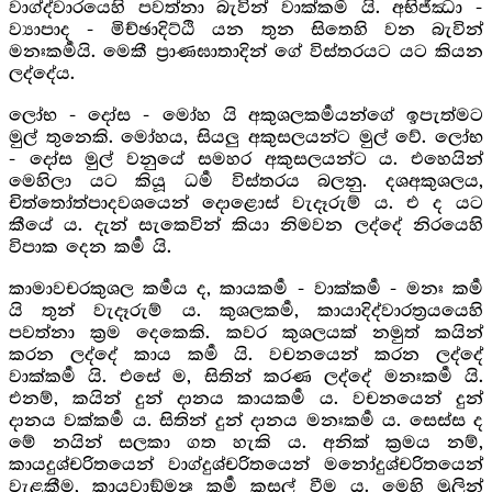
වාග්ද්වාරයෙහි පවත්නා බැවින් වාක්කර්‍ම යි. අභිජ්ඣා -
ව්‍යාපාද - මිච්ඡාදිට්ඨි යන තුන සිතෙහි වන බැවින්
මනඃකර්‍මයි. මෙකී ප්‍රාණඝාතාදින් ගේ විස්තරයට යට කියන
ලද්දේය.
ලෝභ - දෝස - මෝහ යි අකුශලකර්‍මයන්ගේ ඉපැත්මට
මුල් තුනෙකි. මෝහය, සියලු අකුසලයන්ට මුල් වේ. ලෝභ
- දෝස මුල් වනුයේ සමහර අකුසලයන්ට ය. එහෙයින්
මෙහිලා යට කියූ ධර්‍ම විස්තරය බලනු. දශඅකුශලය,
චිත්තෝත්පාදවශයෙන් දොළොස් වැදෑරුම් ය. එ ද යට
කීයේ ය. දැන් සැකෙවින් කියා නිමවන ලද්දේ නිරයෙහි
විපාක දෙන කර්‍ම යි.
කාමාවචරකුශල කර්‍මය ද, කායකර්‍ම - වාක්කර්‍ම - මනඃ කර්‍ම
යි තුන් වැදෑරුම් ය. කුශලකර්‍ම, කායාදිද්වාරත්‍රයයෙහි
පවත්නා ක්‍රම දෙකෙකි. කවර කුශලයක් නමුත් කයින්
කරන ලද්දේ කාය කර්‍ම යි. වචනයෙන් කරන ලද්දේ
වාක්කර්‍ම යි. එසේ ම, සිතින් කරණ ලද්දේ මනඃකර්‍ම යි.
එනම්, කයින් දුන් දානය කායකර්‍ම ය. වචනයෙන් දුන්
දානය වක්කර්‍ම ය. සිතින් දුන් දානය මනඃකර්‍ම ය. සෙස්ස ද
මේ නයින් සලකා ගත හැකි ය. අනික් ක්‍රමය නම්,
කායදුශ්චරිතයෙන් වාග්දුශ්චරිතයෙන් මනෝදුශ්චරිතයෙන්
වැළකීම, කායවාඞ්මන්‍ඃ කර්‍ම කුසල් වීම ය. මෙහි මුලින්