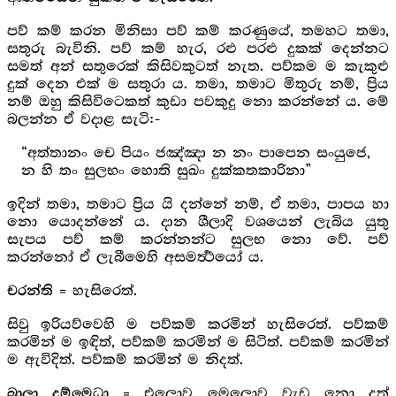
පව් කම් කරන මිනිසා පව් කම් කරණුයේ, තමහට තමා,
සතුරු බැවිනි. පව් කම් හැර, රළු පරළු දුකක් දෙන්නට
සමත් අන් සතුරෙක් කිසිවකුටත් නැත. පව්කම ම කැකුළු
දුක් දෙන එක් ම සතුරා ය. තමා, තමාට මිතුරු නම්, ප්‍රිය
නම් ඔහු කිසිවිටෙකත් කුඩා පවකුදු නො කරන්නේ ය. මේ
බලන්න ඒ වදාළ සැටි:-
“අත්තානං චෙ පියං ජඤ්ඤා න නං පාපෙන සංයුජෙ,
න හි තං සුලභං හොති සුඛං දුක්කතකාරිනා”
ඉදින් තමා, තමාට ප්‍රිය යි දන්නේ නම්, ඒ තමා, පාපය හා
නො යොදන්නේ ය. දාන ශීලාදි වශයෙන් ලැබිය යුතු
සැපය පව් කම් කරන්නන්ට සුලභ නො වේ. පව්
කරන්නෝ ඒ ලැබීමෙහි අසමර්‍ත්‍ථයෝ ය.
= හැසිරෙත්.
චරන්ති
සිවු ඉරියව්වෙහි ම පව්කම් කරමින් හැසිරෙත්. පව්කම්
කරමින් ම ඉඳිත්, පව්කම් කරමින් ම සිටිත්. පව්කම් කරමින්
ම ඇවිදිත්. පව්කම් කරමින් ම නිදත්.
= එලොව මෙලොව වැඩ නො දත්
බාලා දුම්මෙධා