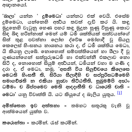
අඥානයෝ.
යන්න ‘
යන්නට එක් වෙයි. එසේම
‘බාලා’
දුම්මෙධා’
දුම්මෙධා, යන්නෙහි අර්‍ත්‍ථය තවත් දැඩි කර යි. කඳු
මුදුනෙහි වැටුනු හෙණ පහර කඳු මුදුන සුණු විසුණු කොට
සිඳ බිඳ හරින්නාක් මෙන් යම් ධර්‍ම ශක්තියක් සත්වයන්ගේ
සිත් තුළ පවත්නා ලෝභ ද්වේෂ මෝහාදී වූ සියලු
කෙලෙස් හිංසනය නාශනය කරා ද, ඒ ධර්‍ම ශක්තිය මෙධා,
යි කියනු ලැබේ. නොහොත් සම්පත්තියෙන් හා ශීලා දී වූ
ගුණයන්ගෙන් සත්පුරුෂධර්‍ම හා එක්වන්නී එකලාව නො
සිටී ද, නොහොත් සියුම් අර්‍ත්‍ථයන්, ධර්‍මයන් වහා ම ගණී ද
දරා ද, ඒ මෙධා, නමු.
‘අසනි විය සිලුච්චයෙ කිලෙසෙ
මෙධති හිංසතී ති, සිරියා සීලාදීහි ච සප්පුරිසධම්මෙහි
සමාගච්ඡති න එකියා හුත්‍වා තිට්ඨතීති, සුඛුමම්පි අත්‍ථං
ධම්මං ච ඛිප්පමෙව මෙති ආදදාතීති ච ධාරෙති චාති =
[1]
යනු විවෘත්ති යි. යට කියූයේ ද බැලිය යුතුය.
මෙධා’
= තමහට සතුරකු වැනි වූ
අමිත්තෙන ඉව අත්තනා
ආත්මයෙන් යුක්ත ව.
= කරමින්. රැස් කරමින්.
කරොන්තා