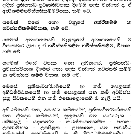
ලදින් ප්‍රතිසන්ධි-ප්‍රවෘත්තිවිපාක දීමෙහි හැකි වන්නේ ද, ඒ
නම් වේ.
අර්‍ත්‍ථකමමභවිස්සතිකම්මවිපාක,
යමෙක් එසේ නො වනුයේ
අත්ථිකම්ම න
නම් වේ.
භවිස්සතිකම්මවිපාක,
යමෙක් අනාගතයෙහි වැළකුනේ අනාගතයෙහි ම
විපාකවාර ලබා ද ඒ
විපාක,
භවිස්සතිකම්ම භවිස්සතිකම්ම,
නම් වේ.
යමෙක් එසේ විපාක නො ලබනුයේ, ප්‍රතිසන්ධි-
ප්‍රවෘත්තිවිපාක දීමෙහි නො හැකි වන්නේ
භවිස්සති කම්ම
නම් වේ.
න භවිස්සති කම්ම විපාක,
මෙසේ, ප්‍රතිසංවින්මාර්‍ගයෙහි ආ කර්‍ම දොළසත්,
අභිධර්‍මපිටකයෙහි ආ කර්‍ම සොළසත් යන කර්‍ම අටවිස්ස,
සූත්‍ර පිටකයෙහි එන කර්‍ම එකොළොසෙහි ම ගැලී යයි.
අභිධර්‍මයෙහි එන, ෂොඩශ කර්‍මයෝත්, ප්‍රතිසංවින්මාර්‍ගයෙහි
එන ද්වාදශ කර්‍මයෝත්, සූත්‍රයෙහි එන යග්ගරුක -
යබ්බහුල - යදාසන්න - කටත්තාපනකම්ම - ජනක-
උපත්‍ථම්භක - උපපීළක - උපඝාතක, යන අෂ්ටවිධ
කර්‍මයෝත්, සූත්‍රධර්‍මයෙහි ම කී දිට්ඨධම්මවේදනීය -