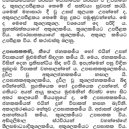
ජනකකර්‍මයකින් තිරිසන් යෝනියෙහි තිරිසන් ව උපන්නේ
ද, කුසලඋපපීළකය තෙමේ ඒ සත්වයා සුවපත් කරයි.
යමෙක් මහාසාරා දී වූ උසස් කුලයක උපන්නේ ද,
අකුසලඋපපීළකය තෙමේ ඔහු දුකට පමුණුවන්නේය. මෙ
ද මෙසේ කුශලාකුශල. වශයෙන් දෙ පරිදි ය.
සුනක්ඛත්තයාගේ අකුශලකර්‍මය, කුශලකර්‍මයට උපපීළක
විය. වොරඝාතකයාගේ කුශලකර්‍මය, අකුශල කර්‍මයට
උපපීළක විය. ඒ කථාවස්තු බලනු.
කීයේ ජනකකර්‍මය හෝ එයින් උපන්
උපඝාතකකර්‍මැ,
විපාකයන් මුළුමනින් සිඳලන කර්‍මය යි. මෙය, ජනකකර්‍මය.
විසින් දෙන ප්‍රතිසන්ධිය සිඳ හරි යි. ඉපැත්මෙන් පසු විඳින
සුඛදුඃඛ විපාකත් වනසාලන්නේ ය. උපඝාතකකුශලකර්‍මය,
දුර්‍වල වූ අකුශලජනකකර්‍මය නසාල යි.
උපඝාතකඅකුශලකර්‍මය, දුර්‍වල වූ කුශලජනකකර්‍මය බිඳ
හරින්නේයි. සුගතියෙක හෝ දුගතියෙක උපන්නේ, ඒ
ගතියට අයත් ආයු කාලය මුළුමනින් ජීවත්ව නො සිට
අතර කාලයෙහි මියයනුයේ ද, මේ උපඝාතකකර්‍මය,
ජනකකර්‍මයත් එයින් දුන් විපාකත් නසන බැවිනි.
අකාලමරණයට හේතුව උපඝාතකකර්‍මය යි. අජාසත් රජුගේ
ආනන්තර්‍ය්‍ය කර්‍මය, කුශලකර්‍මයට උපඝාතක විය.
අඞ්ගුලිමාල ස්ථවිරයන් වහන්සේගේ
ශීලසමාධ්‍යාදිකුශලකර්‍මය, අකුශලකර්‍මයට උපඝාතක විය.