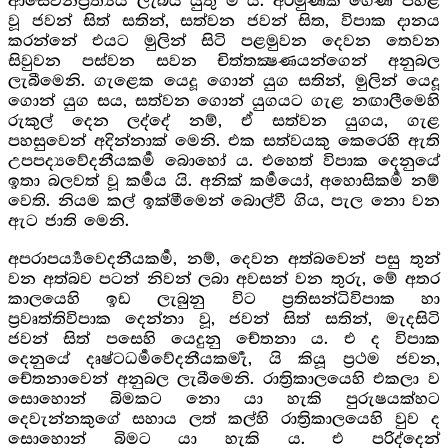
ආසේවනප්‍රත්‍යය ලැබිය යුතු ම ය. අරමුණක් ගෙණ පහළ
වූ ජවන් සිත් සතින්, සත්වන ජවන් සිත, විපාක දානය
කරන්නේ එයට මුලින් සිටි පළමුවන දෙවන තෙවන
සිවුවන පස්වන සවන චිත්තක්‍ෂණයන්ගෙන් අනුබල
ලැබීමෙනි. ගැළෙක යෙදූ ගොන් යුග සතින්, මුලින් යෙදූ
ගොන් යුග සය, සත්වන ගොන් යුගයට ගැළ නඟාලීමෙහි
රුකුල් දෙන ලද්දේ නම්, ඒ සත්වන යුගය, ගැළ
පහසුවෙන් අදින්නාක් මෙනි. එක සත්වයකු කෙරෙහි ඇති
උපපද්‍යවේදනීයකර්‍ම බොහෝ ය. එහෙත් විපාක දෙනුයේ
ඉතා බලවත් වූ කර්‍මය යි. අනික් කර්‍මයෝ, අහොසිකර්‍ම නම්
වෙති. නියම කල් ඉක්මීමෙන් බොල්වී ගිය, පැල නො වන
ඇට ජාති මෙනි.
අපරාපර්‍ය්‍යවෙදනීයකර්‍ම, නම්, දෙවන අත්බවෙන් පසු තුන්
වන අත්බව පටන් නිවන් ලබා අවසන් වන තුරු, මේ අතර
කාලයෙහි ඉඩ ලැබුනු විට ප්‍රතිසන්ධිවිපාක හා
ප්‍රවෘත්තිවිපාක දෙන්නා වූ, ජවන් සිත් සතින්, මැදසිටි
ජවන් සිත් පසෙහි යෙදුනු චේතනා ය. එ ද විපාක
දෙනුයේ දෘෂ්ටධර්‍මවේදනීයකර්‍මැ, යි කියූ ප්‍රථම ජවන,
චේතනාවෙන් අනුබල ලැබීමෙනි. රාත්‍රිකාලයෙහි එකලා ව
සොහොන් බිමකට නො යා හැකි පුරුෂයක්හට
දෙවැන්නකුගේ සහාය ලත් කල්හි රාත්‍රිකාලයෙහි වුව ද
සොහොන් බිමට යා හැකි ය. එ පරිද්දෙන්