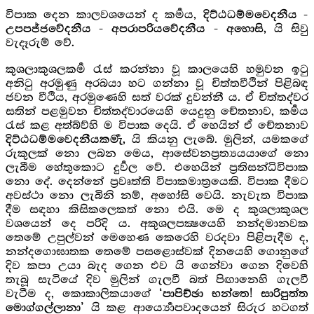
විපාක දෙන කාලවශයෙන් ද කර්‍මය,
දිට්ඨධම්මවෙදනීය -
යි සිවු
උපපජ්ජවේදනීය - අපරාපරියවේදනීය - අහොසි,
වැදෑරුම් වේ.
කුශලාකුශලකර්‍ම රැස් කරන්නා වූ කාලයෙහි හමුවන ඉටු
අනිටු අරමුණු අරබයා හට ගන්නා වූ චිත්තවීථින් පිළිබඳ
ජවන වීථිය, අරමුණෙහි සත් වරක් දුවන්නී ය. ඒ චිත්තද්වර
සතින් පළමුවන චිත්තද්වාරයෙහි යෙදුනු චේතනාව, කර්‍මය
රැස් කළ අත්බ්ව්හි ම විපාක දෙයි. ඒ හෙයින් ඒ චේතනාව
යි කියනු ලැබේ. මුලින්, යමකගේ
දිට්ඨධම්මවෙදනීයකර්‍මැ,
රුකුලක් නො ලබන මෙය, ආසේවනප්‍රත්‍යයයාගේ නො
ලැබීම හේතුකොට දුර්‍වල වේ. එහෙයින් ප්‍රතිසන්ධිවිපාක
නො දේ. දෙන්නේ ප්‍රවෘත්ති විපාකමාත්‍රයෙකි. විපාක දීමට
අවස්ථා නො ලැබිනි නම්, අහෝසි වෙයි. නැවැත විපාක
දීම සඳහා කිසිකලෙකත් නො එයි. මෙ ද කුශලාකුශල
වශයෙන් දෙ පරිදි ය. අකුශලපක්‍ෂයෙහි නන්දමානවක
තෙමේ උපුල්වන් මෙහෙණ කෙරෙහි වරදවා පිළිපැදීම ද,
නන්දගොඝාතක තෙමේ පසළොස්වක් දිනයෙහි ගොනුගේ
දිව කපා උයා බැද ගෙන එව යි ගෙන්වා ගෙන දිවෙහි
තැබූ සැටියේ දිව මුලින් ගැලවී බත් පිඟානෙහි ගැලවී
වැටීම ද, කොකාලිකයාගේ
‘පාපිච්ඡා භන්තෙ! සාරිපුත්ත
යි කළ ආර්‍ය්‍යොපවාදයෙන් සිරුර හටගත්
මොග්ගල්ලානා’