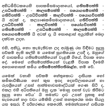
අභිධර්‍මපිටකයෙහි පාපකර්‍මසමාදානයෝ,
ගතිසම්පත්ති -
උපධිසම්පත්ති - කාලසම්පත්ති - පයොගසම්පත්ති -
ගතිවිපත්ති - උපධිවිපත්ති - කාලවිපත්ති - පයොගවිපත්ති
යි අටක් ද, කල්‍යාණකර්‍මසමාදානයෝ,
ගතිවිපත්ති -
උපධිවිපත්ති - කාලවිපත්ති - පයෝගවිපත්ති -
ගතිසම්පත්ති - උපධිසම්පත්ති - කාලසම්පත්ති -
යි අටක් දැ යි සොළොස් අයුරකින් බෙදා
පයොගසම්පත්ති
දක්වන ලදහ.
එහි, අනිටු, නො කැමැතිවන ලද අරමුණු රස විඳීමට සුදුසු
පව්කම් ඇති කල්හි ම යමෙක් සුගතියෙක උපදී ද, ඔහුගේ
ඒ පාපකර්‍මය ගතිසම්පත්තියෙන් වැළකී ගියේ, විපාක නො
දේ. මෙසේ ගතිසම්පත්තියෙන් වැළකී විපාක දීමෙහි
අපොහොසත් කර්‍මය
, නම් වේ.
ගතිසම්පත්තිපතිබාළ්හ
යමෙක් වනාහි පව්කම් හේතුකොට දාසියක හෝ
කර්‍මකාරිණියක හෝ කුස ඉපද දෙහවිලාසයෙන් හා
රූපශ්‍රීයෙන් උසස් ආත්මභාවසමෘද්ධියක් ගෙණ සිටී ද,
එකල එහි අධිපතියෝ ඔහු දැක ‘මොහු පහත් වැඩ කිරීමට
සුදුසු නො වේය’ යි තමන්ට දාව උපන් පුතකු සේ
සැපයෙන් හදා වඩා යම්කිසි උසස් තනතුරෙක තබා සියලු
යස ඉසුරු දී පරිහරණය කෙරෙති. මෙබන්දහුගේ දාසියක