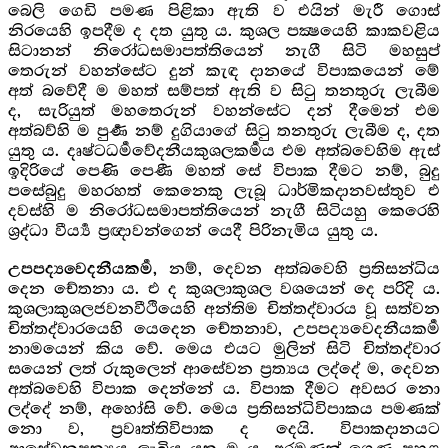
බෙලි ගෙඩි පමණ පිළිකා ඇති ව එයින් මැරී ගොස්
නිරයෙහි ඉපදීම ද දත යුතු ය. කුශල පක්‍ෂයෙහි කාකවළිය
සිටානන් නිරෝධසමාපත්තියෙන් නැගී සිටි මහසුප්
තෙරුන් වහන්සේට දුන් කැඳ දානයේ විපාකයෙන් මේ
අත් බවේදී ම මහත් සම්පත් ඇති ව සිටු තනතුරු ලැබීම
ද, සැරියුත් මහතෙරුන් වහන්සේට දන් දීමෙන් එම
අත්බව්හි ම පුර්‍ණ නම් දුගියාගේ සිටු තනතුරු ලැබීම ද, දත
යුතු ය. දෘෂ්ටධර්‍මවේදනීයකුශලකර්‍මය එම අත්බවෙහිම ඇස්
ඉදිරියේ පෙණි පෙණී මහත් සේ විපාක දීමට නම්, බුදු
පසේබුදු මහරහත් කෙනෙකු ලැබූ ධාර්මිකදානවස්තුව එ
දවස්හි ම නිරෝධසමාපත්තියෙන් නැගී සිටියහු කෙරෙහි
ශ්‍රද්ධා වීර්‍ය්‍ය ප්‍රඥාවන්ගෙන් යෙදී පිරිනැමිය යුතු ය.
නම්, දෙවන අත්බවෙහි ප්‍රතිසන්ධිය
උපපද්‍යවෙදනීයකර්‍ම,
දෙන චේතනා ය. එ ද කුශලාකුශල වශයෙන් දෙ පරිදි ය.
කුශලාකුශලජවනවීථියෙහි අන්තිම චිත්තද්වාරය වූ සත්වන
චිත්තද්වාරයෙහි යෙදෙන චේතනාව, උපපද්‍යවෙදනීයකර්‍ම
නාමයෙන් කිය වේ. මෙය එයට මුලින් සිටි චිත්තද්වාර
සයෙන් ලත් රුකුලෙන් ආසේවන ප්‍රත්‍යය ලද්දේ ම, දෙවන
අත්බවෙහි විපාක දෙන්නේ ය. විපාක දීමට අවසර නො
ලද්දේ නම්, අහෝසි වේ. මෙය ප්‍රතිසන්ධිවිපාකය පමණක්
නො ව, ප්‍රවෘත්තිවිපාක ද දෙයි. විපාකදානයට