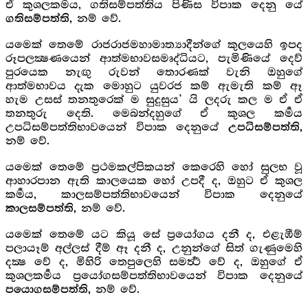
ඒ කුශලකර්‍මය, ගතිසම්පත්තිය පිණිස විපාක දෙනු යේ
නම් වේ.
ගතිසම්පත්ති,
යමෙක් තෙමේ රාජරාජමහාමාත්‍යාදීන්ගේ කුලයෙහි ඉපද
රූපලක්‍ෂණයෙන් ආත්මභාවසමෘද්ධියට, පැමිණියේ දෙව්
පුරයෙක නැඟු රුවන් තොරණක් වැනි ඔහුගේ
ආත්මභාවය දැක මොහුට යුවරජ කම් ඇමැති කම් ඈ
හැම උසස් තනතුරෙක් ම සුදුසුය’ යි ලදරු කල ම ඒ ඒ
තනතුරු දෙති. මෙබන්දහුගේ ඒ කුශල කර්‍මය
උපධිසම්පත්තිභාවයෙන් විපාක දෙනුයේ
උපධිසම්පත්ති,
නම් වේ.
යමෙක් තෙමේ ප්‍රථමකල්පිකයන් කෙරෙහි හෝ සුලභ වූ
ආහාරපාන ඇති කාලයෙක හෝ උපදී ද, ඔහුට ඒ කුශල
කර්‍මය, කාලසම්පත්තිභාවයෙන් විපාක දෙනුයේ
නම් වේ.
කාලසම්පත්ති,
යමෙක් තෙමේ යට කියූ සේ ප්‍රයෝගය දනී ද, එළැඹීම්
පලායෑම් අල්ලස් දීම් ඈ දනී ද, උනුන්ගේ සිත් ගැණුමෙහි
දක්‍ෂ වේ ද, මිහිරි තෙපුලෙහි සමර්‍ත්‍ථ වේ ද, ඔහුගේ ඒ
කුශලකර්‍මය ප්‍රයෝගසම්පත්තිභාවයෙන් විපාක දෙනුයේ
නම් වේ.
පයොගසම්පත්ති,