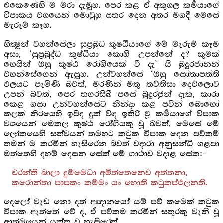
එකෙණෙහි ම මරා දැමූහ. පෙර කළ ඒ අකුශල කර්‍මයාගේ
විපාකය වශයෙන් මොවුහු සතර දෙන අතර මගදී මෙසේ
මැරුම් කෑහ.
භික්‍ෂූන් වහන්සේලා සුප්‍රබුධ කුෂඨියාගේ මේ මැරුම් කෑම
අසා, ‘සුප්‍රබුද්ධ කුෂ්ඨියා කොහි උපන්නේ ද? කුමක්
හෙයින් ඔහු කුෂ්ඨ රෝගියෙක් වී දැ’ යි බුදුරජානන්
වහන්සේගෙන් ඇසූහ. උන්වහන්සේ ‘ඔහු සෝතාපත්ති
ඵලයට පැමිණි බවත්, මරණින් මතු තව්තිසා දෙව්ලොව
උපන් බවත්, පෙර තගරසිඛී පසේ බුදුරජුන් දැක, කාරා
කෙළ ගසා උන්වහන්සේට නින්දා කළ පවින් බොහෝ
කලක් නිරයෙහි ඉපිද දුක් විඳ ඉතිරි වූ කර්‍මයාගේ විපාක
වශයෙන් මෙකල කුෂ්ඨ රෝගියකු වූ බවත්, මෙසේ මේ
ලෝකයෙහි සත්වයන් තමහට කටුක විපාක දෙන පව්කම්
තමන් ම කරමින් හැසිරෙන බවත් වදාරා අනුසන්ධි ගළපා
මත්තෙහි දහම් දෙසන සේක් මේ ගාථාව වදාළ සේක:-
චරන්ති බාලා දුම්මෙධා අමිත්තෙනෙව අත්තනා,
කරොන්තා පාපකං කම්මං යං හොති කටුකප්එලනති.
දෙලෝ වැඩ නො දත් අඥානයෝ යම් පව් කමෙක් කටුක
විපාක ඇත්තේ වේ ද, ඒ පව්කම කරමින් සතුරකු වැනි වූ
ආත්මයෙන් යුක්ත ව හැසිරෙත්.