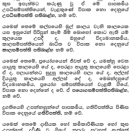
කුස ඉපැත්මට කරුණු වූ ඒ මේ පාපකර්‍මය
උපධිසම්පත්තියෙන්, වැළකුණේ විපාක නො දෙනුයේ
නම් වේ.
උපධිසම්පත්ති පතිබාළ්හ,
යමෙක් තෙමේ කල්පයෙභි මුල් කාලය වැනි කාලයෙක
යස ඉසුරෙන් පිරිපුන් කෑම් බීම් බොහෝ කොට ඇති යම්
කුලයෙක උපදී ද, ඔහුගේ විද්‍යමානකර්‍මය,
කාලසම්පත්තියෙන් බාධිත ව විපාක නො දෙනුයේ
නම් වේ.
කාලසම්පත්ති පතිබාළ්හ
යමෙක් තෙමේ, ප්‍රයෝගයෙන් ජීවත් වේ ද, යමක්හු වෙත
යායුතු කාලයෙහි යේ ද, පෙරළා ආයුතු කාලයෙහි පෙරළා
ඒ ද, පලායන්නට සුදුසු කාලයෙහි පලා යේ ද, අල්ලස්
දියයුතු කාලයෙහි අල්ලස් දේ ද, මෙබන්දහුගේ
විද්‍යමානකර්‍මය, ප්‍රයෝග සම්පත්තියෙන් වැළකී ගියේ,
විපාක නො දෙන්නේ ද වේ. ඒ
,
පයොගසම්පත්තිපතිබාළ්හ
නම් වේ.
දුගතියෙහි උපන්නහුන්ගේ පාපකර්‍මය, ගතිවිපත්තිය පිණිස
විපාක දෙනුයේ
නම් වේ.
ගතිවිපත්ති,
යමෙක් තෙමේ දාසියක හෝ කර්‍මකාරිණියක හෝ කුස
උපන්නේ, දුර්‍වර්‍ණ ව ගියේ, නපුරු සටහන් ඇත්තේ