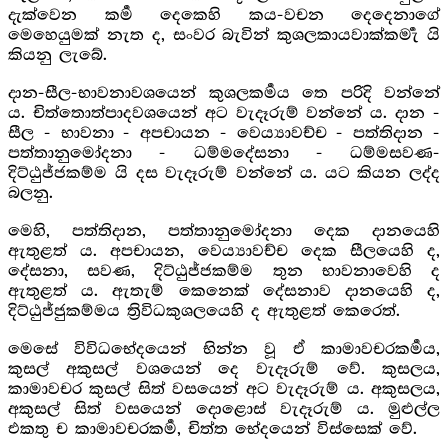
දැක්වෙන කර්‍ම දෙකෙහි කය-වචන දෙදෙනාගේ
මෙහෙයුමක් නැත ද, සංවර බැවින් කුශලකායවාක්කර්‍මැ යි
කියනු ලැබේ.
දාන-සීල-භාවනාවශයෙන් කුශලකර්‍මය තෙ පරිදි වන්නේ
ය. චිත්තොත්පාදවශයෙන් අට වැදෑරුම් වන්නේ ය. දාන -
සීල - භාවනා - අපචායන - වෙය්‍යාවච්ච - පත්තිදාන -
පත්තානුමෝදනා - ධම්මදේසනා - ධම්මසවණ-
දිට්ඨුජ්ජකම්ම යි දස වැදෑරුම් වන්නේ ය. යට කියන ලද්ද
බලනු.
මෙහි, පත්තිදාන, පත්තානුමෝදනා දෙක දානයෙහි
ඇතුළත් ය. අපචායන, වෙය්‍යාවච්ච දෙක සීලයෙහි ද,
දේසනා, සවණ, දිට්ඨුජ්ජකම්ම තුන භාවනාවෙහි ද
ඇතුළත් ය. ඇතැම් කෙනෙක් දේසනාව දානයෙහි ද,
දිට්ඨුජ්ජුකම්මය ත්‍රිවිධකුශලයෙහි ද ඇතුළත් කෙරෙත්.
මෙසේ විවිධභේදයෙන් භින්න වූ ඒ කාමාවචරකර්‍මය,
කුසල් අකුසල් වශයෙන් දෙ වැදෑරුම් වේ. කුසලය,
කාමාවචර කුසල් සිත් වසයෙන් අට වැදෑරුම් ය. අකුසලය,
අකුසල් සිත් වසයෙන් දොළොස් වැදෑරුම් ය. මුළුල්ල
එකතු ච කාමාවචරකර්‍ම, චිත්ත භේදයෙන් විස්සෙක් වේ.