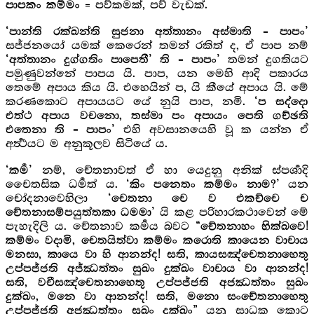
= පව්කමක්, පව් වැඩක්.
පාපකං කම්මං
‘පාන්ති රක්ඛන්ති සුජනා අත්තානං අස්මාති = පාපං’
සජ්ජනයෝ යමක් කෙරෙන් තමන් රකිත් ද, ඒ පාප නම්
තමන් දුගතියට
‘අත්තානං දුග්ගතිං පාපෙතී’ ති = පාපං’
පමුණුවන්නේ පාපය යි. පාප, යන මෙහි ආදි පකාරය
තෙමේ අපාය කිය යි. එහෙයින් ප, යි කීයේ අපාය යි. මේ
කරණකොට අපායයට යේ නුයි පාප, නමි.
‘ප සද්දො
එත්ථ අපාය වචනො, තස්මා පං අපායං පෙති ගච්ඡති
එහි අවසානයෙහි වූ ක යන්න ඒ
එතෙනා ති = පාපං’
අර්‍ත්‍ථයට ම අනුකූලව සිටියේ ය.
නම්, චේතනාවත් ඒ හා යෙදුනු අනික් ස්පර්‍ශාදි
‘කර්‍ම’
චෛතසික ධර්‍මත් ය.
යන
‘කිං පනෙතං කම්මං නාම?’
චෝදනාවෙහිලා
‘චෙතනා චෙ ව එකච්චෙ ච
යි කළ පරිහාරකථාවෙන් මේ
චේතනාසම්පයුත්තකා ධමමා’
පැහැදිලි ය. චේතනාව කර්‍මය බවට
“චේතනාහං භික්ඛවෙ!
කම්මං වදාමි, චෙතයිත්වා කම්මං කරොති කායෙන වාචාය
මනසා, කායෙ වා හි ආනන්ද! සති, කායසඤ්චෙතනාහෙතු
උප්පජ්ජති අජ්ඣත්තං සුඛං දුක්ඛං වාචාය වා ආනන්ද!
සති, වචීසඤ්චෙතනාහෙතු උප්පජ්ජති අජඣත්තං සුඛං
දුක්ඛං, මනෙ වා ආනන්ද! සති, මනො සංචේතනාහෙතු
යනු සාධක කොට
උප්පජ්ජති අජඣත්තං සුඛං දුක්ඛං”