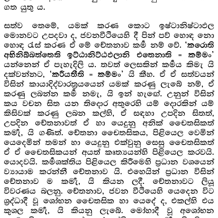
ගත යුතු ය.
සත්ව තෙමේ, යමක් කරණ කොට ඉෂ්ටානිෂ්ටාඵල
මොනවට උපදවා ද, ජවනවීථියෙහි දී පින් පව් හොඳ නො
හොඳ රැස් කරණ ඒ මේ චේතනාව කර්‍ම නම් වේ.
‘කරොති
අභිනිබ්බත්තෙති ඉට්ඨානිට්ඨඵලානි එතෙනාති = කම්මං’
යන්නෙන් ඒ පැහැදිලි ය. තවත් ලෙසකින් කර්‍මය කිමැ යි
දක්වන්නට,
යි කීහ. ඒ ඒ සත්වයන්
‘කරීයතීති = කම්මං’
විසින් කායාදිද්වාරත්‍රයයෙන් යමක් කරණු ලැබේ නම්, ඒ
කරණු ලබන්න කර්‍ම නමැ, යි ඉන් හැඟේ. උනුන් විසින්
කය වචන සිත යන තිදොර අතුරෙහි යම් දොරකින් යම්
කිසිවක් කරණු ලබන කල්හි, ඒ සඳහා උපදින සිතත්,
උපදින චේතනාවත් ඒ හා යෙදුනු අනික් චෛතසිකත්
කර්‍මැ, යි ගණිත්. චේතනා චෛතසිකය, පිළියෙල වෙමින්
යෙදෙමින් තමන් හා යෙදුනු එක්වුනු සෙසු චෛතසිකත්
ඒ ඒ චෛතසිකයන් අයත් කෘත්‍යයන්හි පිළියෙල කරවයි.
යොදවයි. කර්‍මශක්තිය පිළියෙල කිරීමෙහි ප්‍රධාන වශයෙන්
ව්‍යායාම කරන්නී චේතනාව යි. එහෙයින් ප්‍රධාන විසින්
චේතනාව ම කර්‍මැ, යි කියන ලදී. චේතනාවට ලියූ
විවරණය බලනු. චේතනාව, ජවන වීථියෙහි යෙදෙන විට
ශ්‍රද්ධාදී වූ ශෝභන චෛතසික හා යෙදේ ද, එකල්හි එය
කුශල කර්‍මැ, යි කියනු ලැබේ. මෝහාදී වූ අශෝභන