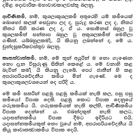
දමිළ දොවාරික-මහාවාචකාලවස්තු බලනු.
නම්, කුශලාකුශලකර්‍ම අතුරෙහි යම් කර්‍මයෙක්
ආචීර්‍ණකර්‍ම,
බොහෝ කලක් සෙවුනා ලද ද, පුරුදු කරණ ලද ද, නිතර
නිතර සිහි කරණ ලද ද, ඒ ය. සොම්නස් බහුල වූ
කුශලකර්‍මත් සන්තාප බහුල වූ අකුශලකර්‍මත් මෙහිලා
ගණිත්. යබ්බහුලකර්‍මැ, යි කියනු ලබන්නේ ද, මේ ය.
චුන්දසූකරිකවස්තුව බලනු.
නම්, මේ තුන් අයුරින් ම නො ගැණෙන
කෘතත්වාත්කර්‍ම,
නො දැන විසුරුණු සිතින් කෙළේ ය. මේ වනාහි කළ
බැවින් කර්‍මැ යි කියනු ලැබේ. පෙර ජාතීන් හි කළ
අපරාපරියවේදනීය කර්‍මය මින් ගැණේ. මෙ ද
කුශලාකුශලවශයෙන් දෙ පරිදි ය.
මේ කර්‍ම සතරින් පළමු පළමු කර්‍මයක් නැති කල, පසු පසු
කර්‍මයෝ විපාක දෙති. පළමු කොට විපාක දෙනුයේ
ගරුකකර්‍මය යි. ගරුකකර්‍මයක් නැති කල්හි, ආචීර්‍ණකර්‍මය
විපාක දෙන්නේ ය. එබන්දකුත් නැති කලට,
යදාසන්නකර්‍මය විපාක දීමට ඉදිරියට එයි.
යදාසන්නකර්‍මයකුත් නො වූයේ නම්, අපරාපරියවේදනීය යි
කියූ කෘවෘතත්‍වාකර්‍මය විපාක දෙයි.