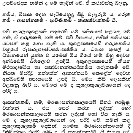
උපච්ඡෙදක නමින් ද මේ හැඳින් වේ. ඒ කථාවස්තු බලනු.
කර්‍මය, විපාක දෙන සැටියෙනුදු සිවු වැදෑරුම් ය.
ගරුක
යි.
කර්‍ම - ආසන්නකර්‍ම - ආචීර්‍ණකර්‍ම - කෘතත්වාත්කර්‍ම
එහි කුශලාකුශලකර්‍ම අතුරෙහි යම් කර්‍මයෙක් බලගතු වේ
නම්, ඒ
, නම් වේ. එහි විපාකය, අනික් කර්‍මයකට
ගරුකකර්‍ම
යටපත් කළ නො හැකි ය. කුශලපක්‍ෂයෙහි ගරුකකර්‍මය
වනුයේ රූපාරූපඅෂ්ටසමාපත්තිය ය. ධ්‍යාන කුසල් ය.
ධ්‍යානයෙන් යුක්ත ව යමෙක් මිය ගියේ නම්, ඔහු දෙවන
අත්බවෙහි බඹලොව උපදියි. අකුශලපක්‍ෂයෙහි නියත
මිථ්‍යාදෘෂ්ටිය හා පඤ්චානන්තර්‍ය්‍යකර්‍මය ගරුකකර්‍ම වේ.
නියත මිසදිටු ගත්තේත් ආනන්තර්‍ය්‍ය කෙළේත් දෙවන
අත්බවෙහි අපායයෙහි උපදි යි. මෙය කිසි ලෙසකින්
වළකනු බැරි ය. මෙසේ මෙ ද කුශලාකුශලවශයෙන් දෙ
පරිදි ය.
නම්, මරණාසන්නකාලයෙහි සිතට අරමුණු
ආසන්නකර්‍ම,
වන්නේ ය. එය පෙර කරන ලද්දක් හෝ
මරණාසන්නකාලයෙහි කරන ලද්දක් හෝ විය හැකි ය.
මෙ ද කුශලාකුශලවශයෙන් දෙ පරිදි වේ. තමන් කළ
කුශලාකුශලකර්‍ම දෙකින්, යමෙක. මරණාසන්නයෙහි දී
චුතිචිත්තය එල්බ ගණී ද, ඒ ආසන්නකර්‍මැ, යි කියන ලදී.