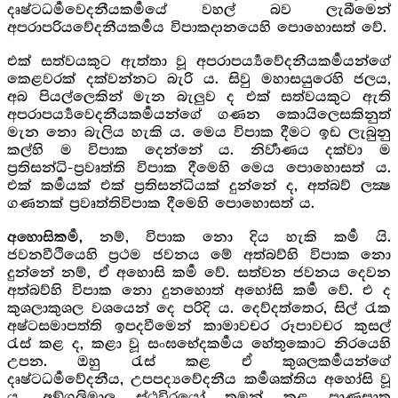
දෘෂ්ටධර්‍මවෙදනීයකර්‍මයේ වහල් බව ලැබීමෙන්
අපරාපරියවේදනීයකර්‍මය විපාකදානයෙහි පොහොසත් වේ.
එක් සත්වයකුට ඇත්තා වූ අපරාපර්‍ය්‍යවේදනීයකර්‍මයන්ගේ
කෙළවරක් දක්වන්නට බැරි ය. සිවු මහාසයුරෙහි ජලය,
අබ පියල්ලෙකින් මැන බැලුව ද එක් සත්වයකුට ඇති
අපරාපර්‍ය්‍යවෙදනීයකර්‍මයන්ගේ ගණන කොයිලෙසකිනුත්
මැන නො බැලිය හැකි ය. මෙය විපාක දීමට ඉඩ ලැබුනු
කල්හි ම විපාක දෙන්නේ ය. නිර්‍වාණය දක්වා ම
ප්‍රතිසන්ධි-ප්‍රවෘත්ති විපාක දීමෙහි මෙය පොහොසත් ය.
එක් කර්‍මයක් එක් ප්‍රතිසන්ධියක් දුන්නේ ද, අත්බව් ලක්‍ෂ
ගණනක් ප්‍රවෘත්තිවිපාක දීමෙහි පොහොසත් ය.
නම්, විපාක නො දිය හැකි කර්‍ම යි.
අහොසිකර්‍ම,
ජවනවීථියෙහි ප්‍රථම ජවනය මේ අත්බව්හි විපාක නො
දුන්නේ නම්, ඒ අහොසි කර්‍ම වේ. සත්වන ජවනය දෙවන
අත්බව්හි විපාක නො දුනහොත් අහෝසි කර්‍ම වේ. එ ද
කුශලාකුශල වශයෙන් දෙ පරිදි ය. දෙව්දත්තෙර, සිල් රැක
අෂ්ටසමාපත්ති ඉපදවීමෙන් කාමාවචර රූපාවචර කුසල්
රැස් කළ ද, කළා වූ සංඝභේදකර්‍මය හේතුකොට නිරයෙහි
උපන. ඔහු රැස් කළ ඒ කුශලකර්‍මයන්ගේ
දෘෂ්ටධර්‍මවේදනීය, උපපද්‍යවේදනීය කර්‍මශක්තිය අහෝසි වූ
ය. අඞ්ගුලිමාල ස්ථවිරයෝ තමන් කළ ප්‍රාණඝාත