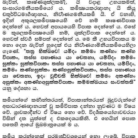
බැවින්, කෘෂ්ණශුක්ලකර්‍මැ, යි වදාළ උභයකර්‍මත්,
සංසාරගමනීයකර්‍මයෝ ය. කර්‍මක්‍ෂයකරඥානැ යි කියූ
චතුර්විධමාර්‍ගඥානය, නිර්‍වාණගමනීයකර්‍ම යි. ඒ වනාහි,
ඉදින් අකුශලකර්‍මපක්‍ෂයෙහි වේ නම් කෘෂණවිපාක
දෙන්නේ ය. හෙවත් අපායයෙහි විපාක දෙන්නේ ය. එසේ
ම කුශලකර්‍මපක්‍ෂයෙහි නම්, ශුක්ලවිපාක දෙන්නේ ය.
හෙවත් ස්වර්‍ග සම්පත් දෙන්නේ ය. මෙ කී උභයවිපාකය ම
නො දෙන බැවින් හුදෙක් එය නිර්‍වාණගාමිනීයකර්‍මයෙහිලා
ගැණේ.
“තත්‍ර භික්ඛවෙ! යමිදං කම්මං කණ්හං කණ්හ
විපාකං, තස්ස පහාණාය යා චෙතනා, යම්පිදං කම්මං
සුක්කං සුක්කවිපාකං තස්ස පහාණය යා චෙතනා, යම්පිදං,
කම්මං කණ්හසුක්කං කණ්හසුක්කවිපාකං, තස්ස පහාණාය
යා චෙතනා, ඉදං වුච්චති භික්ඛවෙ! කම්මං අකණ්හං
අසුක්කං අකණ්හඅසුක්කවිපාකං කම්මක්ඛයාය සංවත්තති”
යනු දේශනා ය.
කර්‍මයන්ගේ කර්‍මාන්තරයත්, විපාකාන්තරයත් බුදුවරුන්ගේ
අසාධාරණඥානයක් වූ කර්‍මවිපාක දන්නා නුවණට ම විෂය
වේ. ශ්‍රාවකාදීන්ට ඒ විෂය නො වේ. විදර්‍ශකයෝගාවචරයා
විසින් දත යුත්තේ ද එකදෙශයකිනි. එ හෙයින් පොත
පතෙහි ආයේ මුඛමාත්‍රයෙක් ම ය.
කර්‍මය කරන්නෙක් පරමාර්‍ත්‍ථවශයෙන් නො ලැබේ. විපාක