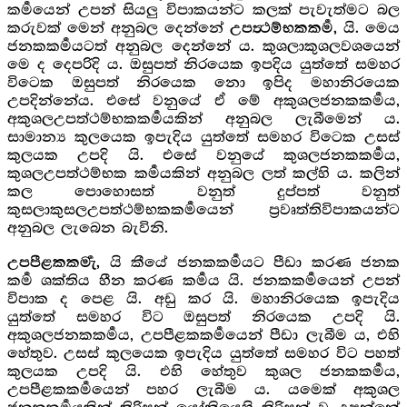
කර්‍මයෙන් උපන් සියලු විපාකයන්ට කලක් පැවැත්මට බල
කරුවක් මෙන් අනුබල දෙන්නේ
යි. මෙය
උපත්‍ථම්භකකර්‍ම,
ජනකකර්‍මයටත් අනුබල දෙන්නේ ය. කුශලාකුශලවශයෙන්
මෙ ද දෙපරිදි ය. ඔසුපත් නිරයෙක ඉපදිය යුත්තේ සමහර
විටෙක ඔසුපත් නිරයෙක නො ඉපිද මහානිරයෙක
උපදින්නේය. එසේ වනුයේ ඒ මේ අකුශලජනකකර්‍මය,
අකුශලඋපත්ථම්භකකර්‍මයකින් අනුබල ලැබීමෙන් ය.
සාමාන්‍ය කුලයෙක ඉපැදිය යුත්තේ සමහර විටෙක උසස්
කුලයක උපදි යි. එසේ වනුයේ කුශලජනකකර්‍මය,
කුශලඋපත්ථම්භක කර්‍මයකින් අනුබල ලත් කල්හි ය. කලින්
කල පොහොසත් වනුත් දුප්පත් වනුත්
කුසලාකුසලඋපත්ථම්භකකර්‍මයෙන් ප්‍රවෘත්තිවිපාකයන්ට
අනුබල ලැබෙන බැවිනි.
යි කීයේ ජනකකර්‍මයට පීඩා කරණ ජනක
උපපීළකකර්‍මැ,
කර්‍ම ශක්තිය හීන කරණ කර්‍මය යි. ජනකකර්‍මයෙන් උපන්
විපාක ද පෙළ යි. අඩු කර යි. මහානිරයෙක ඉපැදිය
යුත්තේ සමහර විට ඔසුපත් නිරයෙක උපදි යි.
අකුශලජනකකර්‍මය, උපපීළකකර්‍මයෙන් පීඩා ලැබීම ය, එහි
හේතුව. උසස් කුලයෙක ඉපැදිය යුත්තේ සමහර විට පහත්
කුලයක උපදි යි. එහි හේතුව කුශල ජනකකර්‍මය,
උපපීළකකර්‍මයෙන් පහර ලැබීම ය. යමෙක් අකුශල