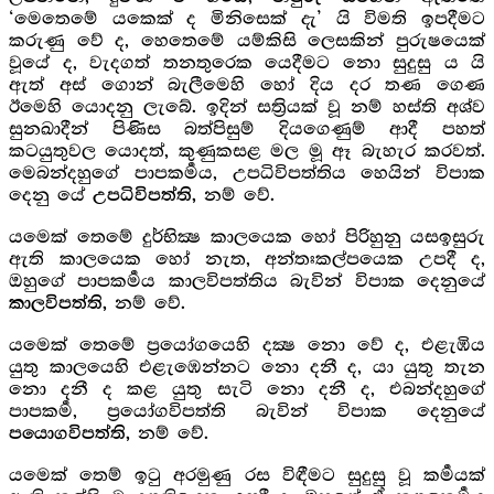
‘මෙතෙමේ යකෙක් ද මිනිසෙක් දැ’ යි විමති ඉපදීමට
කරුණු වේ ද, හෙතෙමේ යම්කිසි ලෙසකින් පුරුෂයෙක්
වූයේ ද, වැදගත් තනතුරෙක යෙදීමට නො සුදුසු ය යි
ඇත් අස් ගොන් බැලීමෙහි හෝ දිය දර තණ ගෙණ
ඊමෙහි යොදනු ලැබේ. ඉදින් සත්‍රියක් වූ නම් හස්ති අශ්ව
සුනඛාදීන් පිණිස බත්පිසුම් දියගෙණුම් ආදී පහත්
කටයුතුවල යොදත්, කුණුකසළ මල මූ ඈ බැහැර කරවත්.
මෙබන්දහුගේ පාපකර්‍මය, උපධිවිපත්තිය හෙයින් විපාක
දෙනු යේ
නම් වේ.
උපධිවිපත්ති,
යමෙක් තෙමේ දුර්භික්‍ෂ කාලයෙක හෝ පිරිහුනු යසඉසුරු
ඇති කාලයෙක හෝ නැත, අන්තඃකල්පයෙක උපදී ද,
ඔහුගේ පාපකර්‍මය කාලවිපත්තිය බැවින් විපාක දෙනුයේ
නම් වේ.
කාලවිපත්ති,
යමෙක් තෙමේ ප්‍රයෝගයෙහි දක්‍ෂ නො වේ ද, එළැඹිය
යුතු කාලයෙහි එළැඹෙන්නට නො දනී ද, යා යුතු තැන
නො දනී ද කළ යුතු සැටි නො දනී ද, එබන්දහුගේ
පාපකර්‍ම, ප්‍රයෝගවිපත්ති බැවින් විපාක දෙනුයේ
නම් වේ.
පයොගවිපත්ති,
යමෙක් තෙම් ඉටු අරමුණු රස විඳීමට සුදුසු වූ කර්‍මයක්