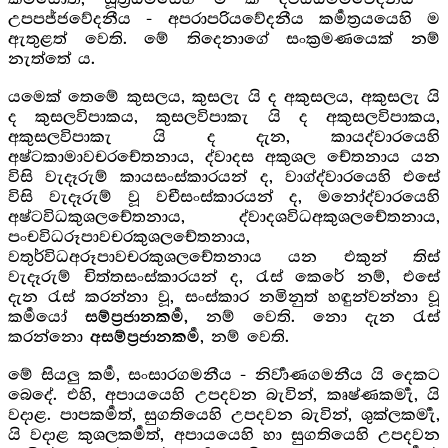
උපපජ්ජවේදනීය - අපරාපරියවේදනීය කර්‍මත්‍රයයෙහි ම
ඇතුළත් වෙති. මේ තිදෙනාගේ සංක්‍රමණයෙක් නම්
නැත්තේ ය.
යමෙක් තෙමේ කුසලය, කුසලැ යි ද අකුසලය, අකුසලැ යි
ද කුසලවිපාකය, කුසලවිපාකැ යි ද අකුසලවිපාකය,
අකුසලවිපාකැ යි ද දැන, කායද්වාරයෙහි
අෂ්ටකාමාවචරචේතනාය, ද්වාදස අකුශල චේතනාය යන
විසි වැදෑරුම් කායසංස්කාරයන් ද, වාග්ද්වාරයෙහි එසේ
විසි වැදෑරුම් වූ වචීසංස්කාරයන් ද, මනෝද්වාරයෙහි
අෂ්ටවිධකුශලචේතනාය, ද්වාදශවිධඅකුශලචේතනාය,
පංචවිධරූපාවචරකුශලචේතනාය,
වතුර්විධඅරූපාවචරකුශලචේතනාය යන එකුන් තිස්
වැදෑරුම් චිත්තසංස්කාරයන් ද, රැස් කෙරේ නම්, එසේ
දැන රැස් කරන්නා වූ, සංස්කාර නමිනුත් හඳුන්වන්නා වූ
කර්‍මයෝ
නම් වෙති. නො දැන රැස්
සම්ප්‍රජානකර්‍ම,
කරන්නො
, නම් වෙති.
අසම්ප්‍රජානකර්‍ම
මේ සියලු කර්‍ම, සංසාරගමනීය - නිර්‍වාණගමනීය යි දෙකට
බෙදේ. එහි, අපායයෙහි උපදවන බැවින්, කෘෂ්ණකර්‍මැ, යි
වදාළ. පාපකර්‍මත්, සුගතියෙහි උපදවන බැවින්, ශුක්ලකර්‍මැ,
යි වදාළ කුශලකර්‍මත්, අපායයෙහි හා සුගතියෙහි උපදවන