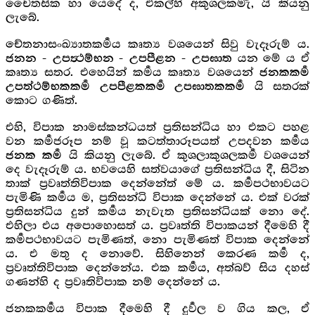
චෛතසික හා යෙදේ ද, එකල්හි අකුශලකර්‍මැ, යි කියනු
ලැබේ.
චේතනාසංඛ්‍යාතකර්‍මය කෘත්‍ය වශයෙන් සිවු වැදෑරුම් ය.
යන මේ ය ඒ
ජනන - උපත්‍ථම්භන - උපපීළන - උපඝාත
කෘත්‍ය සතර. එහෙයින් කර්‍මය කෘත්‍ය වශයෙන්
ජනකකර්‍ම
යි සතරක්
උපත්ථම්භකකර්‍ම උපපීළකකර්‍ම උපඝාතකකර්‍ම
කොට ගණිත්.
එහි, විපාක නාමස්කන්ධයත් ප්‍රතිසන්ධිය හා එකට පහළ
වන කර්‍මජරූප නම් වූ කටත්තාරූපයත් උපදවන කර්‍මය
යි කියනු ලැබේ. ඒ කුශලාකුශලකර්‍ම වශයෙන්
ජනක කර්‍ම
දෙ වැදෑරුම් ය. භවයෙහි සත්වයාගේ ප්‍රතිසන්ධිය දී, සිටින
තාක් ප්‍රවෘත්තිවිපාක දෙන්නේත් මේ ය. කර්‍මපථභාවයට
පැමිණි කර්‍මය ම, ප්‍රතිසන්ධි විපාක දෙන්නේ ය. එක් වරක්
ප්‍රතිසන්ධිය දුන් කර්‍මය නැවැත ප්‍රතිසන්ධියක් නො දේ.
එහිලා එය අපොහොසත් ය. ප්‍රවෘත්ති විපාකයන් දීමෙහි දී
කර්‍මපථභාවයට පැමිණත්, නො පැමිණත් විපාක දෙන්නේ
ය. එ මතු ද නොවේ. සිහිනෙන් කෙරණ කර්‍ම ද,
ප්‍රවෘත්තිවිපාක දෙන්නේය. එක කර්‍මය, අත්බව් සිය දහස්
ගණන්හි ද ප්‍රවෘතිවිපාක නම් දෙන්නේ ය.
ජනකකර්‍මය විපාක දීමෙහි දී දුර්‍වල ව ගිය කල, ඒ