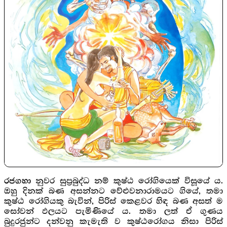
නුවර සුප්‍රබුද්ධ නම් කුෂ්ඨ රෝගියෙක් විසූයේ ය.
රජගහා
ඔහු දිනක් බණ අසන්නට වේළුවනාරාමයට ගියේ, තමා
කුෂ්ඨ රෝගියකු බැවින්, පිරිස් කෙළවර හිඳ බණ අසත් ම
සෝවන් ඵලයට පැමිණියේ ය. තමා ලත් ඒ ගුණය
බුදුරජුන්ට දන්වනු කැමැති ව කුෂ්ඨරෝගය නිසා පිරිස්