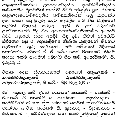
අකුශලකර්‍මයන්ගේ උපපද්‍යවෙදනීය- දෘෂ්ටධර්‍මචේදනීය
කර්‍මශක්තිය මුළුමනින් අහෝසි බවට පමුණුවා ලූහ. එහෙත්
අකුශලදෘෂ්ටධර්‍මවේදනීය කර්‍මශක්තියෙන් බලු කපුටන්ට
දමා ගසන දඬු මුගුරු කැට කැබලිති තම හිස වැදීමෙන්
ලෙයින් වැකුණු සිරුරු, ඇති ව දුක් විඳින්නට
උන්වහන්සේට සිදු විය. අපරාපර්‍ය්‍යවේදනීයකර්‍මය අහොසි
බවට යනුයේ, සසර ඉපදීම සිඳ දමා නිවන් අවබෝධ
කිරීමෙන් පසු ය. අනුපාදිශේෂ නිර්‍වාණ ධාතුවෙන් නිවනට
පැමිණෙන තුරු සත්වයන්ට මේ කර්‍මයෙන් මිදීමෙක්
නැත්තේය. මෙසේ ඒ ඒ කර්‍මයන්ගේ විපාකයට නියම
කාලය ඉක්ම යෑමෙන් බොල්ව ගිය කර්‍ම, අහෝසිකර්‍මැ, යි.
දතයුතු ය.
විපාක දෙන ස්ථානයන්ගේ වශයෙන්
අකුශලකර්‍ම -
කාමාවචරකුශලකර්‍ම - රූපාවචරකුශලකර්‍ම -
යි කර්‍මය සිවු වැදෑරුම් ය.
අරූපාවචරකුශලකර්‍ම,
එහි, අකුශල කර්‍ම, ද්වාර වශයෙන් කායකර්‍ම - වාක්කර්‍ම -
මනඃකර්‍ම යි තෙපරිදි ය. පාණඝාත - අදින්නාදාන -
කාමමිච්ඡාචාර යන තුන බොහෝ සෙයින් කායද්වාරයෙහි
පවත්නා බැවින් කායකර්‍ම යි. මුසාවාද - පිසුණාවාච -
ඵරුසාවාච - සම්ඵප්පලාප යන සතර බොහෝ සෙයින්