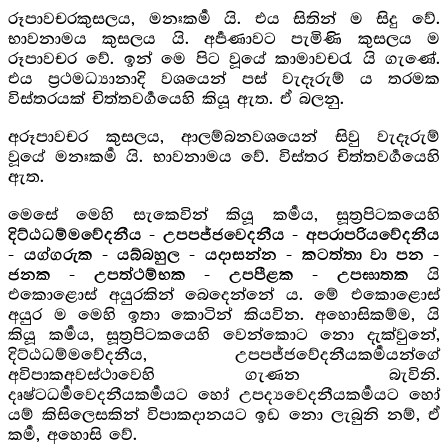
රූපාවචරකුසලය, මනඃකර්‍ම යි. එය සිතින් ම සිදු වේ.
භාවනාමය කුසලය යි. අර්‍පණාවට පැමිණි කුසලය ම
රූපාවචර වේ. ඉන් මෙ පිට වූයේ කාමාවචරැ යි ගැණේ.
එය ප්‍රථමධ්‍යානාදි වශයෙන් පස් වැදෑරුම් ය තරමක
විස්තරයක් චිත්තවර්‍ගයෙහි කියූ ඇත. ඒ බලනු.
අරූපාවචර කුසලය, ආලම්බනවශයෙන් සිවු වැදෑරුම්
වූයේ මනඃකර්‍ම යි. භාවනාමය වේ. විස්තර චිත්තවර්‍ගයෙහි
ඇත.
මෙසේ මෙහි සැකෙවින් කියූ කර්‍මය, සූත්‍රපිටකයෙහි
දිට්ඨධම්මවේදනීය - උපපජ්‍ජවෙදනීය - අපරාපරියවේදනීය
- යග්ගරුක - යබ්බහුල - යදාසන්න - කටත්තා වා පන -
යි
ජනක - උපත්ථම්භක - උපපීළක - උපඝාතක
එකොළොස් අයුරකින් බෙදෙන්නේ ය. මේ එකොළොස්
අයුර ම මෙහි ඉතා කොටින් කියවින. අහොසිකම්ම, යි
කියූ කර්‍මය, සූත්‍රපිටකයෙහි වෙන්කොට නො දැක්වුනේ,
දිට්ඨධම්මවේදනීය, උපපජ්ජවේදනීයකර්‍මයන්ගේ
අවිපාකඅවස්ථාවෙහි ගැණන බැවිනි.
දෘෂ්ටධර්‍මවෙදනීයකර්‍මයට හෝ උපද්‍යවෙදනීයකර්‍මයට හෝ
යම් කිසිලෙසකින් විපාකදානයට ඉඩ නො ලැබුනි නම්, ඒ
කර්‍ම, අහොසි වේ.