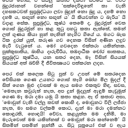
වෙත ගොස්, ඒ සියලු කතාව දක්වා සිටියේ ය. එවිට
බුදුරජානන් වහන්සේ ‘සක්දෙවිඳුනේ! තා වැනි
දහසකටවත් සුප්‍රබුද්ධයා ලවා බුදුන් නො බුදු ය, දහම් නො
දහම් ය, සඟුන් නො සඟුන් ය’ යි කියවන්න ට බැරිය’ යි
වදාළ සේක. සුප්‍රබුද්ධ, කුෂ්ඨ තෙමේ ද, බුදුරජුන් වෙත
ගොස් බුදුරජුන් හා කළ තුටු පහටු කතා ඇත්තේ, තමන්
ලත් ගුණය කියා හුන් තැනින් නැගිට ගියේ ය. මගට බැස
ටික දුරක් යුත්, තරුණ ගව දෙනක විසින් අණින ලදුව
මැරී වැටුනේ ය. මෝ ගවදෙන එක්තරා යකින්නක.
පුක්කුසාතිය, බාහිය දාරුචීරිය, තඹදාඨික චෝර ඝාතකය,
සුප්‍රබුද්ධ කුෂ්ඨිය, යන සතර දෙන, මෑ විසින් සියයක්
සියයක් අත් බව්හි දී ජීවිතක්‍ෂයට පත්කරන ලදහ.
පෙර එක් කලෙක සිටු පුත් ව උපන් මේ සතරදෙන
වේසියක ගෙණ උයනට ගොස් තෑගි බෝග මිල මුදල් දී
සිත් ගෙන මුළු දවසක් ම ඇය සමග එකතුව හිඳ, සවස,
‘මෙතැන කවුරුත් නැත, අප දුන් මුදලුත් ඇඳුම් කැඩුමුත්
ගෙණ මෑ මරා දමා යමු යි කතා කළහ. ඈ ඒ කතාව අසා,
‘මොවුන් වැනි වල්ලු තවත් කොහි ද, මොවුනට විලි ලජ්ජා
නැත, මා සමග වල්කම් කොට, දැන් මා මරා දමන්නට
කොඳුරති, හොඳයි! වේවා, කළයුත්ත මම දනිමි, මා
මැරුවොත් මම යකින්නක් ව මොවුන් මරා කන්නෙම්’ යි
සිතමින් පතමින් හුන්නී ය. සිටු පුත්‍රයෝ එක් ව ඇය