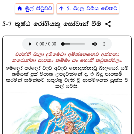
home
arrow_upward
මුල් පිටුවට
5. බාල වර්‍ගය වෙතට
share
5-7 කුෂ්ඨ රෝගියකු සෝවාන් වීම
චරන්ති බාලා දුම්මෙධා අමිත්තෙනෙව අත්තනා
කරොන්තා පාපකං කම්මං යං හොති කටුකප්ඵලං.
මෙලෝ පරලෝ වැඩ අවැඩ නොදන්නාවූ බාලයෝ, යම්
කර්‍මයක් දුක් විපාක උපදවන්නේ ද, එ බඳු පාපකර්‍ම
කරමින් තමන්හට සතුරකු වැනි වූ ආත්මයෙන් යුක්ත ව
කල් යවති.