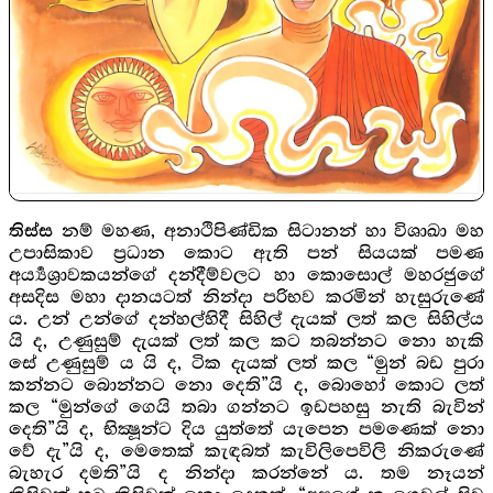
නම් මහණ, අනාථිපිණ්ඩික සිටානන් හා විශාඛා මහ
තිස්ස
උපාසිකාව ප්‍රධාන කොට ඇති පන් සියයක් පමණ
අර්‍ය්‍යශ්‍රාවකයන්ගේ දන්දීම්වලට හා කොසොල් මහරජුගේ
අසදිස මහා දානයටත් නින්දා පරිභව කරමින් හැසුරුණේ
ය. උන් උන්ගේ දන්හල්හිදී සිහිල් දැයක් ලත් කල සිහිල්ය
යි ද, උණුසුම් දැයක් ලත් කල කට තබන්නට නො හැකි
සේ උණුසුම් ය යි ද, ටික දැයක් ලත් කල “මුන් බඩ පුරා
කන්නට බොන්නට නො දෙති”යි ද, බොහෝ කොට ලත්
කල “මුන්ගේ ගෙයි තබා ගන්නට ඉඩපහසු නැති බැවින්
දෙති”යි ද, භික්‍ෂූන්ට දිය යුත්තේ යැපෙන පමණෙක් නො
වේ දැ”යි ද, මෙතෙක් කැඳබත් කැවිලිපෙවිලි නිකරුණේ
බැහැර දමති”යි ද නින්දා කරන්නේ ය. තම නෑයන්