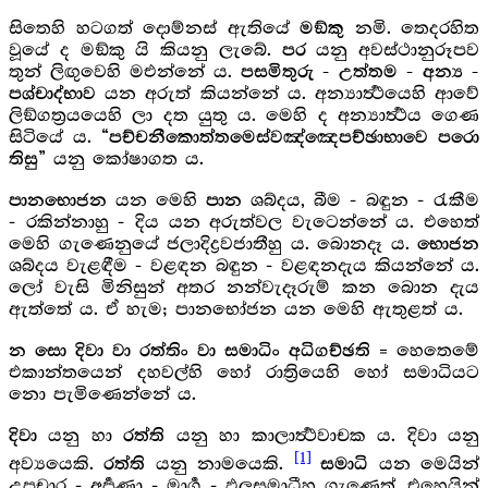
සිතෙහි හටගත් දොම්නස් ඇතියේ
නමි. තෙදරහිත
මඞ්කු
වූයේ ද මඞ්කු යි කියනු ලැබේ.
යනු අවස්ථානුරූපව
පර
තුන් ලිඟුවෙහි මඑන්නේ ය.
පසමිතුරු - උත්තම - අන්‍ය -
යන අරුත් කියන්නේ ය. අන්‍යාර්‍ත්‍ථයෙහි ආවේ
පශ්චාද්භාව
ලිඞ්ගත්‍ර‍යයෙහි ලා දත යුතු ය. මෙහි ද අන්‍යාර්‍ත්‍ථය ගෙණ
සිටියේ ය.
“පච්චනීකොත්තමෙස්වඤ්ඤෙපච්ඡාභාවෙ පරො
යනු කෝෂාගත ය.
තිසු”
යන මෙහි
ශබ්දය, බීම - බඳුන - රැකීම
පානභොජන
පාන
- රකින්නාහු - දිය යන අරුත්වල වැටෙන්නේ ය. එහෙත්
මෙහි ගැණෙනුයේ ජලාදිද්‍රවජාතීහු ය. බොනදෑ ය.
භොජන
ශබ්දය වැළඳීම - වළඳන බඳුන - වළඳනදැය කියන්නේ ය.
ලෝ වැසි මිනිසුන් අතර නන්වැදෑරුම් කන බොන දැය
ඇත්තේ ය. ඒ හැම; පානභෝජන යන මෙහි ඇතුළත් ය.
= හෙතෙමේ
න සො දිවා වා රත්තිං වා සමාධිං අධිගච්ඡති
එකාන්තයෙන් දහවල්හි හෝ රාත්‍රියෙහි හෝ සමාධියට
නො පැමිණෙන්නේ ය.
යනු හා
යනු හා කාලාර්‍ත්‍ථවාචක ය. දිවා යනු
දිවා
රත්ති
[1]
අව්‍යයෙකි.
යනු නාමයෙකි.
යන මෙයින්
රත්ති
සමාධි
උපචාර - අර්‍පණා - මාර්‍ග - ඵලසමාධීහු ගැණෙත්. එහෙයින්