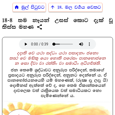
home
arrow_upward
මුල් පිටුවට
18. මල වර්‍ගය වෙතට
18-8 තම නෑයන් උසස් කොට දැක් වූ
share
තිස්ස මහණ
දදාති වෙ යථා සද්ධං යථා පසාදනං ජනො
තත්‍ථ වෙ මඞ්කු යො හොති පරෙසං පානභොජනෙ
න සො දිවා වා රත්තිං වා සමාධිං අධිගච්ඡති.
ජන තෙමේ ශ්‍රද්ධාවට අනුරූප පරිද්දෙන්, තමාගේ
ප්‍රසාදයට අනුරූප පරිද්දෙන්, අනුනට දෙන්නේ ය. ඒ
පානභෝජයනයෙහි යම් මහණෙක්, (රූක්‍ෂ දැ ලදැ යි)
දොම්නස් ඇත්තේ වේ ද, හෙ තෙම ඒකාන්තයෙන්
දාවලෙක වත් රාත්‍රියෙක වත් සමාධියකට නො
පැමිණෙන්නේ ය.