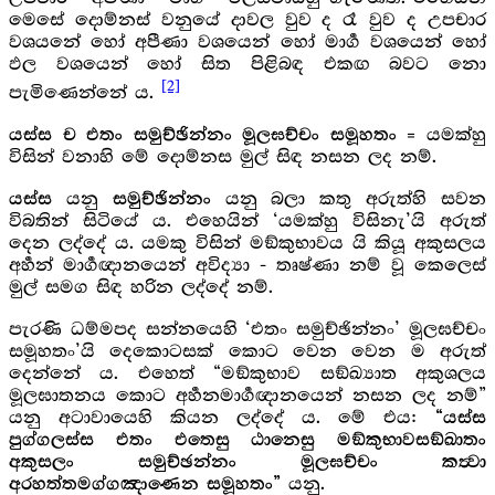
මෙසේ දොම්නස් වනුයේ දාවල වුව ද රෑ වුව ද උපචාර
වශයනේ හෝ අපීණා වශයෙන් හෝ මාර්‍ග වශයෙන් හෝ
ඵල වශයෙන් හෝ සිත පිළිබඳ එකඟ බවට නො
[2]
පැමිණෙන්නේ ය.
= යමක්හු
යස්ස ච එතං සමුච්ඡින්නං මූලඝච්චං සමූහතං
විසින් වනාහි මේ දොම්නස මුල් සිඳ නසන ලද නම්.
යනු
යනු බලා කතු අරුත්හි සවන
යස්ස
සමුච්ඡින්නං
විබතින් සිටියේ ය. එහෙයින් ‘යමක්හු විසිනැ’යි අරුත්
දෙන ලද්දේ ය. යමකු විසින් මඞ්කුභාවය යි කියූ අකුසලය
අර්‍හන් මාර්‍ගඥානයෙන් අවිද්‍යා - තෘෂ්ණා නම් වූ කෙලෙස්
මුල් සමග සිඳ හරින ලද්දේ නම්.
පැරණි ධම්මපද සන්නයෙහි ‘එතං සමුච්ඡින්නං’ මූලඝච්චං
සමූහතං’යි දෙකොටසක් කොට වෙන වෙන ම අරුත්
දෙන්නේ ය. එහෙත් “මඞ්කුභාව සඞ්ඛ්‍යාත අකුශලය
මූලඝාතනය කොට අර්‍හනමාර්‍ගඥානයෙන් නසන ලද නම්”
යනු අටාවායෙහි කියන ලද්දේ ය. මේ එය:
“යස්ස
පුග්ගලස්ස එතං එතෙසු ඨානෙසු මඞ්කුභාවසඞ්ඛාතං
අකුසලං සමුච්ඡන්නං මූලඝච්චං කත්‍වා
යනු.
අරහත්තමග්ගඤාණෙන සමූහතං”