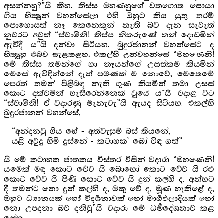
අසන්නහු?”යි කීහ. තිස්ස මහණහුගේ වතගොත සොයා
ගිය භික්‍ෂූන් වහන්සේලා එහි ඔහුට කිය යුතු තරම්
පොහොසත් නෑ කෙනෙකුන් නැති බව දැන සැවැත්
නුවරට අවුත් “ස්වාමීනි! තිස්ස නිකරුණේ නන් දොඩමින්
ඇවිදී ය”යි දන්වා සිටියහ. බුදුරජානන් වහන්සේට ද
භික්‍ෂූහු එබව සැළකළහ. එකල්හි උන්වහන්සේ “මහණෙනි!
මේ තිස්ස තමන්ගේ හා නෑයන්ගේ උසස්කම කියමින්
මෙසේ ඇවිදින්නේ දැන් පමණක් ම නොවේ, මෙතෙමේ
පෙරත් තමන් පිළිබඳ නැති ගුණ කියමින් තමා උසස්
කොට දක්වමින් හැසිරෙන්නෙක් වූයේ ය”යි වදාළ විට
“ස්වාමීනි! ඒ වදාරණු මැනැවැ”යි ඇයද සිටියහ. එකල්හි
බුදුරජානන් වහන්සේ,
“අන්දනවු ගිය හේ - අත්වැසුම් බස් කියනේ,
යළි අවුදු හිමි දුස්නේ - කටාහක’ බෝ විඳ ගත්”
යි මේ කටාහක ජාතකය විස්තර විසින් වදාරා “මහණෙනි!
යමෙක් මඳ කොට වේව යි බොහෝ කොට වේව යි රළු
කොට වේව යි පිණි කොට වේව යි දුන් කල්හි ද, අන්හට
දී තමන්ට නො දුන් කල්හි ද, මකු වේ ද, මූණ හැකිළේ ද,
ඔහුට ධ්‍යානයක් හෝ විදර්‍ශනාවක් හෝ මාර්‍ගඵලාදියක් හෝ
නො උපදනා බව දනිවු”යි වදාරා මේ ධර්‍මදේශනාව කළ