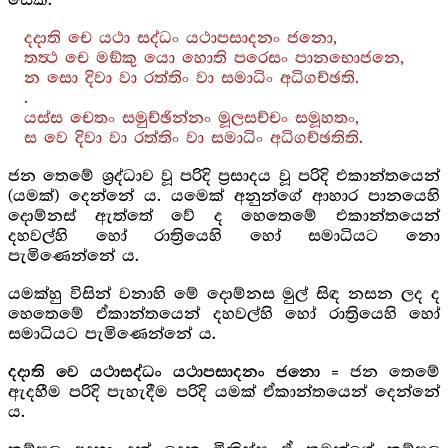
සේක.
දදාති චෙ යථා සද්ධං යථාපසාදනං ජනො,
තත්‍ථ චෙ මඞ්කු යො හොති පරෙසං පානභොජනෙ,
න සො දිවා වා රත්තිං වා සමාධිං අධිගච්ඡති.
.
යස්ස චෙතං සමුච්ඡින්නං මූලසච්චං සමූහතං,
ස වෙ දිවා වා රත්තිං වා සමාධිං අධිගච්ඡතිති.
ජන‍ තෙමේ ශ්‍රද්ධාව වූ පරිදි ප්‍රසාදය වූ පරිදි එකාන්තයෙන්
(යමක්) දෙන්නේ ය. යමෙක් අනුන්ගේ ආහාර පානයෙහි
දොම්නස් ඇත්තේ වේ ද හෙතෙමේ එකාන්තයෙන්
දහවල්හි ‍හෝ රාත්‍රියෙහි හෝ සමාධියට නො
පැමිණෙන්නේ ය.
යමක්හු විසින් වනාහි මේ දොම්නස මුල් සිඳ නසන ලද ද
හෙතෙමේ ඒකාන්තයෙන් දහවල්හි හෝ රාත්‍රි‍යෙහි හෝ
සමාධියට පැමිණෙන්නේ ය.
= ජන තෙමේ
දදාති වෙ යථාසද්ධං යථාපසාදනං ජනො
ඇදහීම පරිදි පැහැදීම පරිදි යමක් ඒකාන්තයෙන් දෙන්නේ
ය.