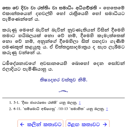
= හෙතෙමේ
සො වෙ දිවා වා රත්තිං වා සමාධිං අධිගච්ඡති
එකාන්තයෙන් දහවල්හි හෝ රාත්‍රියෙහි හෝ සමාධියට
පැ‍මිණෙන්නේ ය.
කරුණු මෙසේ බැවින් බැවින් නුවණැතියන් විසින් දීමෙහි
තමාට හයිබලයක් නො වේ නම්, දීමෙහි කැමැත්තෙක්
නො වේ නම්, අනුන්ගේ දීමෙහිලා සිත් පහදවා ගැණීම්
පමණකුත් කළයුතු ය. ඒ චිත්තප්‍රසාදමාත්‍රය ද සැප ලැබීමට
කරුණු වන්නේ ය.
ධර්‍මදේශනාවගේ අවසානයෙහි බොහෝ දෙන සෝවන්
ඵලාදියට පැමිණියාහු ය.
තිෂ්‍යදහර වස්තුව නිමි.
5-1. ‘දීඝා ජාගරතො රත්ති’ යනු බලනු.
↑
6-11. ‘සම්බොධි අඞ්ගෙසු’ /10-13 ‘සමාහිත’ යනු බලනු.
↑
arrow_back
arrow_forward
කලින් කතාවට
ඊළඟ කතාවට