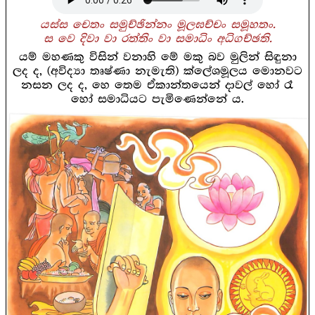
යස්ස චෙතං සමුච්ඡින්නං මූලඝච්චං සමූහතං.
ස වෙ දිවා වා රත්තිං වා සමාධිං අධිගච්ඡති.
යම් මහණකු විසින් වනාහි මේ මකු බව මුලින් සිඳුනා
ලද ද, (අවිද්‍යා තෘෂ්ණා නැමැති) ක්ලේශමූලය මොනවට
නසන ලද ද, හෙ තෙම ඒකාන්තයෙන් දාවල් හෝ රෑ
හෝ සමාධියට පැමිණෙන්නේ ය.