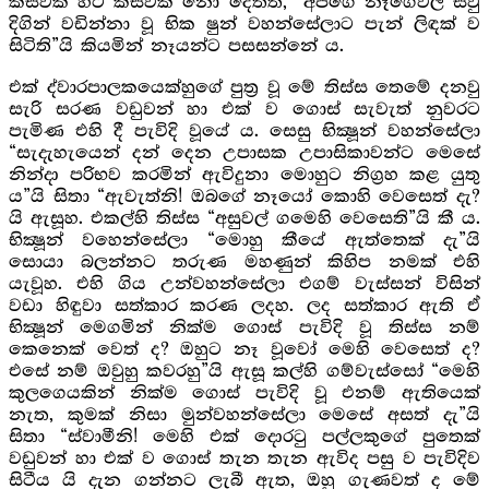
කිසිවක් හට කිසිවක් නො දෙතත්, “අපගේ නෑගෙවල් සිවු
දිගින් වඩින්නා වූ භික ෂුන් වහන්සේලාට පැන් ලිඳක් ව
සිටිති”යි කියමින් නෑයන්ට පසසන්නේ ය.
එක් ද්වාරපාලකයෙක්හුගේ පුත්‍ර වූ මේ තිස්ස තෙමේ දනවු
සැරි සරණ වඩුවන් හා එක් ව ගොස් සැවැත් නුවරට
පැමිණ එහි දී පැවිදි වූයේ ය. සෙසු භික්‍ෂූන් වහන්සේලා
“සැදැහැයෙන් දන් දෙන උපාසක උපාසිකාවන්ට මෙසේ
නින්දා පරිභව කරමින් ඇවිදුනා මොහුට නිග්‍රහ කළ යුතු
ය”යි සිතා “ඇවැත්නි! ඔබගේ නෑයෝ කොහි වෙසෙත් දැ?
යි ඇසූහ. එකල්හි තිස්ස “අසුවල් ගමෙහි වෙසෙති”යි කී ය.
භික්‍ෂූන් වහෙන්සේලා “මොහු කීයේ ඇත්තෙක් දැ”යි
සොයා බලන්නට තරුණ මහණුන් කිහිප නමක් එහි
යැවූහ. එහි ගිය උන්වහන්සේලා එගම් වැස්සන් විසින්
වඩා හිඳුවා සත්කාර කරණ ලදහ. ලද සත්කාර ඇති ඒ
භික්‍ෂූන් මෙගමින් නික්ම ගොස් පැවිදි වූ තිස්ස නම්
කෙනෙක් වෙත් ද? ඔහුට නෑ වූවෝ මෙහි වෙසෙත් ද?
එසේ නම් ඔවුහු කවරහු”යි ඇසූ කල්හි ගම්වැස්සෝ “මෙහි
කුලගෙයකින් නික්ම ගොස් පැවිදි වූ එනම් ඇතියෙක්
නැත, කුමක් නිසා මුන්වහන්සේලා මෙසේ අසත් දැ”යි
සිතා “ස්වාමීනි! මෙහි එක් දොරටු පල්ලකුගේ පුතෙක්
වඩුවන් හා එක් ව ගොස් තැන තැන ඇවිද පසු ව පැවිදිව
සිටීය යි දැන ගන්නට ලැබී ඇත, ඔහු ගැණවත් ද මේ