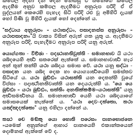
කම්පල අදහා දන් දෙන මිනිස්සු ඒ තමන්ගේ කම්පල
ඇදහීම අනුව කම්පල ඇදහීමට අනුරූප පරිදි ඒ ඒ
පුද්ලයන් කෙරෙහි පැහැද සිටි පරිදි රළු වූ අමිහිරි දැයක්
හෝ පිණි වූ මිහිරි දැයක් හෝ දෙන්නේ ය.
“සද්ධාය අනුරූපං = යථාසද්ධං, පසාදනස්ස අනුරූපං =
යි වාක්‍ය විසින් අරුත් ගත යුතු ය. ඇදහීමට
යථාපසාදනං”
අනුරූප පරිදි, පැහැදීමට අනුරූප පරිදි යනු අරුත්.
යි යථා
යොග්ගතා - විච්ඡා - පදත්‍ථානතිවුත්ති - සමානභාව
ශබ්දයෙහි අර්‍ත්‍ථ සතරෙක් ඇත්තේ ය. සමානභාවාර්‍ත්‍ථ හැර
අන් තුන් තන්හි
ශබ්දය සමාස වේ.
යනු
යථා
යථා
සද්ධා -
යන ශබ්ද දෙක හා යොග්‍යාර්‍ත්‍ථයෙහි සමස්තව
පසාදන
සිටියේ ය.
යන දෙතන්හි වූයේ
යථා බුඩ්ඪං යථාසත්ති
විප්සා - පදාර්‍ත්‍ථානතිවෘත්ති යන දෙයරුත්හි ය.
“යෙ යෙ
යනු
බුඩ්ඪා = යථා බුඩ්ඪං, සත්තිං අනතික්කම්ම=යථාසත්ති”
අර්‍ත්‍ථසමර්‍ත්‍ථනය යි. සමානාභාර්‍ත්‍ථ යෙහි යථා ශබ්දයාගේ
සමාසයෙක් නැත්තේ ය.
“යථා දෙව-දත්තො, තථා
යනු එහිලා දන්නේ ය.
යඤ්ඤදත්තො”
තත්‍ථ චෙ මඞ්කු යො හොති පරෙසං පානභොජනෙ
=යමෙක් අනුන්ගේ ආහාර පානයෙහි එකාන්තයෙන්
දොම්නස් ඇත්තේ වේ ද.