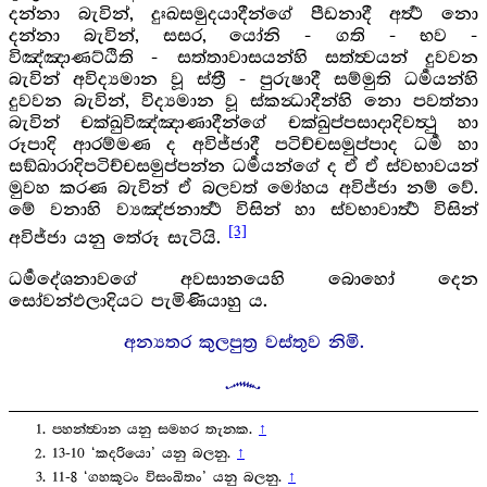
දන්නා බැවින්, දුඃඛසමුදයාදීන්ගේ පීඩනාදී අර්‍ත්‍ථ නො
දන්නා බැවින්, සසර, යෝනි - ගති - භව -
විඤ්ඤාණට්ඨිති - සත්තාවාසයන්හි සත්ත්‍වයන් දුවවන
බැවින් අවිද්‍යමාන වූ ස්ත්‍රී - පුරුෂාදී සම්මුති ධර්‍මයන්හි
දුවවන බැවින්, විද්‍යමාන වූ ස්කන්‍ධාදීන්හි නො පවත්නා
බැවින් චක්ඛුවිඤ්ඤාණාදීන්ගේ චක්ඛුප්පසාදාදිවත්‍ථු හා
රූපාදි ආරම්මණ ද අවිජ්ජාදී පටිච්චසමුප්පාද ධර්‍ම හා
සඞ්ඛාරාදිපටිච්චසමුප්පන්න ධර්‍මයන්ගේ ද ඒ ඒ ස්වභාවයන්
මුවහ කරණ බැවින් ඒ බලවත් මෝහය අවිජ්ජා නම් වේ.
මේ වනාහි ව්‍යඤ්ජනාර්‍ත්‍ථ විසින් හා ස්වභාවාර්‍ත්‍ථ විසින්
[3]
අවිජ්‍ජා යනු තේරූ සැටියි.
ධර්‍මදේශනාවගේ අවසානයෙහි බොහෝ දෙන
සෝවන්ඵලාදියට පැමිණියාහු ය.
අන්‍යතර කුලපුත්‍ර වස්තුව නිමි.
පහන්ත්‍වාන යනු සමහර තැනක.
↑
13-10 ‘කදරියො’ යනු බලනු.
↑
11-8 ‘ගහකූටං විසංඛිතං’ යනු බලනු.
↑