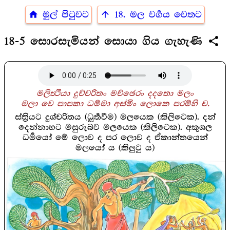
home
arrow_upward
මුල් පිටුවට
18. මල වර්‍ගය වෙතට
share
18-5 සොරසැමියන් සොයා ගිය ගැහැණි
මලිත්‍ථියා දුච්චරිතං මච්ඡෙරං දදතො මලං
මලා වෙ පාපකා ධම්මා අස්මිං ලොකෙ පරම්හි ච.
ස්ත්‍රියට දුශ්චරිතය (ධූර්‍තවීම) මලයෙක (කිලිටෙක). දන්
දෙන්නාහට මසුරුබව මලයෙක (කිලිටෙක). අකුශල
ධර්‍මයෝ මේ ලොව ද පර ලොව ද ඒකාන්තයෙන්
මලයෝ ය (කිලුටු ය)