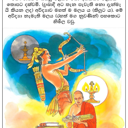
තොපට දක්වමි. (දුඃඛාදි අට තැන පැවැති නො දැන්මැ
යි කියන ලද) අවිද්‍යාව මහත් ම මලය ය (කිලුට ය). මේ
අවිද්‍යා නැමැති මලය (රහත් මග නුවණින්) පහකොට
නිර්‍මල වවු.