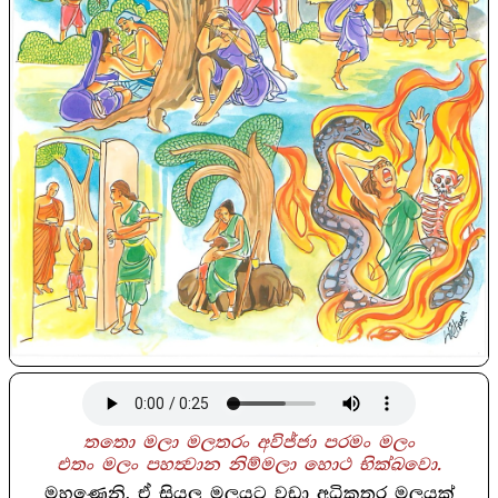
තතො මලා මලතරං අවිජ්ජා පරමං මලං
එතං මලං පහත්‍වාන නිම්මලා හොථ භික්ඛවො.
මහණෙනි, ඒ සියලු මලයට වඩා අධිකතර මලයක්