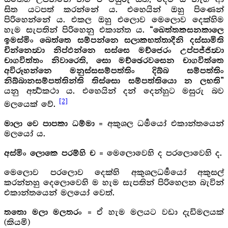
සිත යටපත් කරන්නේ ය. එහෙයින් ඔහු පිණෙන්
පිරිහෙන්නේ ය. එකල ඔහු ‍එලොව මෙලොව දෙක්හිම
හැම සැපතින් පිරිහෙනු එකාන්ත ය.
“ඛෙත්තකසනකාලෙ
ඉමස්මිං බෙත්තෙ සම්පන්නෙ සලාකභත්තාදීනි දස්සාමිති
චින්නෙත්‍වා නිප්ඵන්නෙ සස්සෙ මච්ජෙරං උප්පජ්ජිත්‍වා
චාගවිත්තං නිවාරෙති, සො මච්ඡෙරවසෙන චාගවිත්තෙ
අවිරූහන්නෙ මනුස්සසම්පත්තිං දිබ්බ සම්පත්තිං
නිබ්බානසම්පත්තින්ති තිස්සො සම්පත්තියො න ලභති”
යනු අර්‍ත්‍ථකථා ය. එහෙයින් දන් දෙන්හුට මසුරු බව
[2]
මලයෙක් වේ.
= අකුශල ධර්‍මයෝ එකාන්තයෙන්
මාලා වෙ පාපකා ධම්මා
මලයෝ ය.
= මෙලොවෙහි ද පරලොවෙහි ද.
අස්මිං ලොකෙ පරම්හි ච
මෙලොව පරලොව දෙක්හි අකුශලධර්‍මයෝ අකුසල්
කරන්නහු දෙලොවෙහි ම හැම සැපතින් පිරිහෙලන බැවින්
එකාන්තයෙන් මලයෝ වෙත්.
= ඒ හැම මලයට වඩා දැඩිමලයක්
තතො මලා මලතරං
(කියමි)