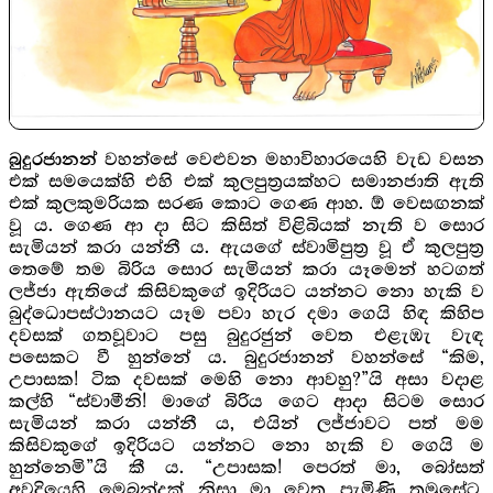
වහන්සේ වෙළුවන මහාවිහාරයෙහි වැඩ වසන
බුදුරජානන්
එක් සමයෙක්හි එහි එක් කුලපුත්‍රයක්හට සමානජාති ඇති
එක් කුලකුමරියක සරණ කොට ගෙණ ආහ. ඕ වෙසඟනක්
වූ ය. ගෙණ ආ දා සිට කිසිත් විළිබියක් නැති ව සොර
සැමියන් කරා යන්නී ය. ඇයගේ ස්වාමිපුත්‍ර වූ ඒ කුලපුත්‍ර
තෙමේ තම බිරිය සොර සැමියන් කරා යෑමෙන් හටගත්
ලජ්ජා ඇතියේ කිසිවකුගේ ඉදිරියට යන්නට නො හැකි ව
බුද්ධොපස්ථානයට යෑම පවා හැර දමා ගෙයි හිඳ කිහිප
දවසක් ගතවූවාට පසු බුදුරජුන් වෙත එළැඹැ වැඳ
පසෙකට වී හුන්නේ ය. බුදුරජානන් වහන්සේ “කිම,
උපාසක! ටික දවසක් මෙහි නො ආවහු?”යි අසා වදාළ
කල්හි “ස්වාමීනි! මාගේ බිරිය ගෙට ආදා සිටම සොර
සැමියන් කරා යන්නී ය, එයින් ලජ්ජාවට පත් මම
කිසිවකුගේ ඉදිරියට යන්නට නො හැකි ව ගෙයි ම
හුන්නෙමි”යි කී ය. “උපාසක! පෙරත් මා, බෝසත්
අවදියෙහි මෙබන්දක් නිසා මා වෙත පැමිණි තමුසේට,