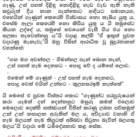
ගෑණු, උස් පහත් දිළිඳු නොදිළිඳු හැඩ වැඩ ඇති නැති
කවුරුත් දිය නාන පැන්තොට ආදියට සමානයහ,
එහෙයින් ගෑණුන් කෙරෙහි විශ්වාසය නො තැබිය යුතු ය,
එසේම ඈලා කෙරෙහි නො කිපිය යුතු ය යි තමුසේට
කියන ලද්දේ ය, තමුසේ භවයෙන් වැසී ගිය එය නො
සලකා තැවෙන්නහු ය”යි වදාළ කල්හි “ඒ ඉකුත් පුවත
වදාරණු මැනැවැ”යි ඔහු විසින් ආරාධිත වූ බුදුරජානන්
වහන්සේ:
“ගඟ මග අවන්හල - ගිමන්හල පැන් බොන තැන්,
උස් පහත් හැම දෙනහට - පොදු වේ ද යම්සේ ලොව.
.
එමෙන් මේ ගෑණුත් - උස් පහත් හැම දෙනහට,
පොදු වෙත් එයින් උන්හට - කුලහසරඉම් නැත්තේ”
යි මෙසේ එ පුවත විස්තර කොට “ගෑණුන්ට පරපුරුෂයන්
කරා යෑමත් දන් දෙන්නහුට මසුරු කමත් එලොව
මෙලොව දෙක්හි සත්ත්‍වයන් විසින් කරණු ලබන පව්කමුත්
උන් උන් නසාලන අරුතින් මල ය, අවිද්‍යාව වනාහි ඒ
හැම මලයක් හැම කිලුටක් අබිබවා සිටුනා බැවින් බලගතු
මලය”යි වදාරා මේ ධර්‍මදේශනාව කළ සේක.