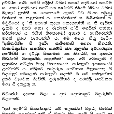
නම්: මෙහි ස්ත්‍රීන් විසින් සොර සැමියන් සෙවීම
දුච්චරිත
ය. සොර සැමියන් සේවනය කරන්නී නියම හිමියා විසින්
බැහැර ලන්නී ය. හෙතෙමේ ඇයට වධ හිංසා පමුණු
වන්නේ ය. තළන්නේ ය. කොටන්නේ ය. බණින්නේ ය.
මවුපියෝ ද “තී අපගේ කුලය කෙලසන්නී ය, තී ඇසින්
දැක්ම ද අපට නො ද රුස්නේ ය”යි ගෙයින් පන්නා
හරින්නෝ ය. එයින් ඕතොමෝ අනාථ ව හැසිරෙන්නී
මහත් දුකට වැටෙන්නී ය. මේ මෙය කියූ සැටි:-
“අතිචාරිනිං පි ඉත්‍ථිං සාමිකොපි ගෙහා නීහරති.
මාතාපිතුන්තං සන්තිකං ගතම්පි ත්‍වං කුලස්ස අඞ්ගාරභූතා
අක්ඛීහිපි න දට්ඨුං පිහෙමාති තං නීහරති, සා අනාථා
යනු. මේ මෙලොව දී
විචරන්තී මහාදුක්ඛං පාපුණාති”
ලැබෙන ස්වල්ප මාත්‍ර විපාකයෙකි. පරලොව අපාය‍යෙහි
උපදින්නී ය. ස්ත්‍රියට පරපුරුෂ සේවනය මලයෙකැ යි
වදාළෝ මෙලොව පරලොව දෙක්හි ම මේ හේතුවෙන්
දුකට වැටෙන බැවිනි. පුරුෂයිනට ද පරස්ත්‍රී සේවනය
මලැ යි දතයුතු ය.
= දන් දෙන්නහුට මසුරුබව
මච්ඡෙරං දදතො මලං
මලයෙකි.
“දන් දෙමි”යි සිතන්නහුට යම් ලෙසකින් මසුරු බවෙක්
සිතෙහි උපන්නේ නම් ඒ මසුරු සිත, දෙමි යි නැගී ආ