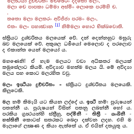
මලිත්‍ථියා දුච්චරිතං මච්ඡෙරං දදතො මලං,
මලා චෙ පාපකා ධම්මා අස්මිං ලොකෙ පරම්හි ච.
.
තතො මලා මලතරං අවිජ්ජා පරමං මලං,
[1]
එතං මලං පහාත්‍වාන
නිම්මලා හොථ භික්ඛවොති.
ස්ත්‍රියට දුශ්චරිතය මලයෙක් වේ. දන් දෙන්නහුට මසුරු
බව මලයෙක් වේ. අකුශල ධර්‍මයෝ මෙලොව ද පරලොව
ද එකාන්ත යෙන් මලයෝ ය.
මහණෙනි! ඒ හැම මලයට වඩා අධිකතර මලයක්
තමුසේලාට කියමි. අවිද්‍යාව මහත්ම මලය යි. මේ අවිද්‍යා
මලය පහ කොට මලරහිත වවු.
= ස්ත්‍රියට දුශ්චරිතය මලයෙකි.
මලං ඉත්‍ථියා දුච්චරිතං
කිලුටෙකි.
නම් කිමැයි යට කියන ලද්දේ ය.
නම්: පුරුෂයන්
මල
ඉත්‍ථි
පතන්නී ය. පුරුෂයන් විසින් පතනු ලබන්නී හෝ ය.
පරකිය ග්‍රන්‍ථයන්හි ස්ත්‍රීහු,
පද්මිනී - තිත්‍රී - ශංඛිනී -
කොටස් සතරකට බෙදා දක්වන ලදහ. එහි ම
හස්තිනී
මෑලාගේ ලක්‍ෂණ ද කියා ඇත්තේ ය. ඒ එයින් දතයුතු ය.