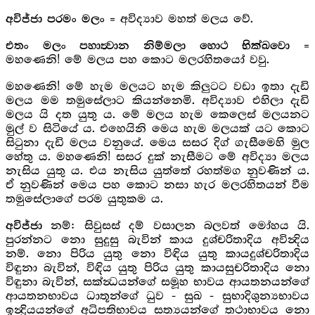
= අවිද්‍යාව මහත් මලය වේ.
අවිජ්ජා පරමං මලං
=
එතං මලං පහාත්‍වාන නිම්මලා හොථ භික්ඛවො
මහණෙනි! මේ මලය පහ කොට මලරහිතයෝ වවු.
මහණෙනි! මේ හැම මලයට හැම කිලුටට වඩා ඉතා දැඩි
මලය මම තමුසේලාට කියන්නෙමි. අවිද්‍යාව එහිලා දැඩි
මලය යි දත යුතු ය. මේ මලය හැම කෙලෙස් මලයනට
මුල් ව සිටියේ ය. එහෙයිනි මෙය හැම මලයක් යට කොට
සිටුනා දැඩි මලය වනුයේ. මෙය සසර දිග් ගැසීමෙහි මුල
හේතු ය. මහණෙනි! සසර දුක් නැසීමට මේ අවිද්‍යා මලය
නැසිය යුතු ය. එය නැසිය යුත්තේ රහත්මග නුවණින් ය.
ඒ නුවණින් මෙය පහ කොට නසා හැර මලරහිතයන් වීම
තමුසේලාගේ පරම යුතුකම ය.
නම්: සිවුසස් දම් වසාලන බලවත් මෝහය යි.
අවිජ්ජා
පුරන්නට නො සුදුසු බැවින් කාය දුශ්චරිතාදිය අවින්‍දිය
නම්. නො පිරිය යුතු නො විඳිය යුතු කායදුශ්චරිතාදිය
විඳුනා බැවින්, ‍විඳිය යුතු පිරිය යුතු කායසුචරිතාදිය නො
විඳුනා බැවින්, සක්න්‍ධයන්ගේ සමූහ භාවය ආයතනයන්ගේ
ආයතනභාවය ධාතූන්ගේ ධුව - සුඛ - සුභාදිශුන්‍යභාවය
ඉන්‍ද්‍රියයන්ගේ අධිපතිභාවය සත්‍යයන්ගේ තථාභාවය නො