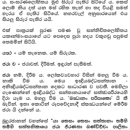
ය. සංසරණලෝහිතය මුළු සිරුර පැතිර සිටියේ ය. කෙස්
ලොම් නිය දත් යන මස් රහිත තැන් හා තද වියළි සමත්
හැරය ඒ පැතිර සිටියේ. නහරවැල් අනුසාරයෙන් එය
සියලු සිරුර පැතිර යයි.
එක් පාත්‍රයක් පුරණ පමණ වූ සන්නිචිතලෝහිතය
යකෘන්මාංසයාගේ යට පෙදෙස පුරා හදය වකුගඩු පපුමස්
තෙමමින් සිටියි.
= යම් තැනෙක. යම් සිරුරක.
යත්‍ථ
= ජරාවත්. දිරීමත්. ඉඳුරන් පැසීමත්.
ජරා ච
නම්, දිරීම ය. ලෝකව්‍යවහාර විසින් මහලු වීම ය.
ජරා
නාකි වීම ය. මෙය ඉන්‍ද්‍රියබද්ධසන්තාන -
අනින්‍ද්‍රියබද්ධසන්තාන දෙකට සාධාරණ ව පවතී. මෙහිලා
ගැණෙන්නේ ඉන්‍ද්‍රියබද්ධ සන්තානයාගේ සත්ත්‍වශරීරයෙහි
දිරා යෑම ය. මහලු වීම ය.
යි කී
‘ඛන්‍ධානං පරිපාකො’
බැවින්. ඉතා කොටින් රූපවේදනාදී ස්කන්‍ධයන්ගේ මේරීම
ජරා යි දන්නේ ය.
බුදුරජානන් වහන්සේ
“යා තෙසං තෙසං සත්තානං තම්හි
තම්හි සත්තනිකායෙ ජරා ජීරණතා ඛණ්ඩිච්චං පාලිතං