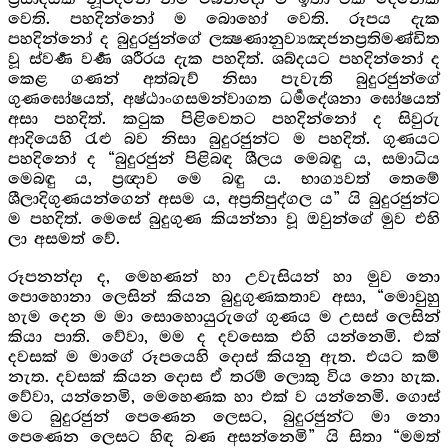
වෙති. පහදින්නෝ ම බොහෝ වෙති. රූපය දැක
පහදින්නෝ ද බුදුරජුන්ගේ ලක්‍ෂණානුව්‍යඤජනප්‍රතිමණ්ඩිත
වූ ස්වර්‍ණ වර්‍ණ ශරීරය දැක පහදිත්. ශබ්දයට පහදින්නෝ ද
කෙළ ගණන් අත්බැව් නිසා පැවැති බුදුරජුන්ගේ
ගුණඝෝෂයත්, අෂ්ඨාංගසමන්වාගත ධර්‍මදේශනා ඝෝෂයත්
අසා පහදිත්. කටුක පිළිවෙතට පහදින්නෝ ද සිවුරු
ආදියෙහි රැළු බව නිසා බුදුරජුන්ට ම පහදිත්. ගුණයට
පහදිනෝ ද “බුදුරජුන් පිළිබඳ ශීලය මෙබඳු ය, සමාධිය
මෙබඳු ය, ප්‍රඥාව මෙ බඳු ය. භාග්‍යවත් තෙමේ
ශීලාදිගුණයන්ගෙන් අසම ය, අප්‍රතිපුද්ගල ය” යි බුදුරජුන්ට
ම පහදිත්. මෙසේ බුදුගුණ කියන්නා වූ ඔවුන්ගේ මුව එහි
ලා අසමත් වේ.
රූපනන්දා ද, මෙහණන් හා උවැසියන් හා මුව නො
පොහොනා ලෙසින් කියන බුදුගුණකතාව අසා, “මොවුහු
හැම දෙන ම මා සොහොයුරුගේ ගුණය ම උසස් ලෙසින්
කියා පාති. වේවා, මම ද දවසෙක එහි යන්නෙමි. එක්
දවසක් ම මාගේ රූපයෙහි දොස් කියනු ඇත. එයට කම්
නැත. දවසක් කියන දොස ඒ තරම් ලොකු විය නො හැක.
වේවා, යන්නෙමි, මෙහෙණක හා එක් ව යන්නෙමි. ගොස්
මට බුදුරජුන් පෙණෙන ලෙසට, බුදුරජුන්ට මා නො
පෙණෙන ලෙසට හිඳ බණ අසන්නෙමි” යි සිතා “මමත්