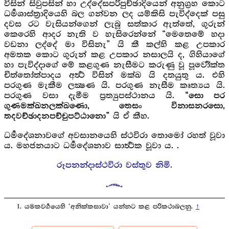
විසින් සිවුපසින් හා උද්දේසපරිපුච්ඡාදියෙන් අනුග්‍රහ කොට
ධර්‍මශාස්ත්‍රාදියෙහි බල ගන්වන ලද යම්කිසි පැවිද්දෙක් පසු
දවස රට වැසියන්ගෙන් ලැබූ සත්කාර ඇත්තේ, ගුරුන්
කෙරෙහි ආදර නැති ව හැසිරෙන්නේ “මෙතෙමේ හදා
වඩනා ලද්දේ මා විසිනැ” යි කී කල්හි කළ උපකාර
අමතක කොට ගුරුන් කළ උපකාර නසාලයි ද, ගිහියාගේ
හා පැවිද්දාගේ මේ කළගුණ නැසීමට කරුණු වූ පූර්‍වෝක්ත
චිත්තෝත්පාදය අර්‍ත්‍ථ විසින් මක්ඛ යි දතයුතු ය. එහි
පරගුණ මැකීම ලක්‍ෂණ යි. පරගුණ නැසීම කෘත්‍යය යි.
පරගුණ වසා දැමීම ප්‍රත්‍යුපස්ථානය යි.
“සො පර
ගුණමක්ඛනලක්ඛණො, තෙසං විනාසනරසො,
යි ඒ කීහ.
තදවච්ඡාදනපච්චුපට්ඨානො”
ධර්‍මදේශනාවගේ අවසානයෙහි ස්ථවිරා තොමෝ රහත් වූවා
ය. මහජනයාට ධර්‍මදේශනාව සාර්‍ත්‍ථක වූවා ය. .
රූපනන්දාස්ථවිරා වස්තුව නිමි.
යමකවර්‍ගයෙහි ‘අනික්කසාවා’ යන්නට කළ පරිකථාබලනු.
↑