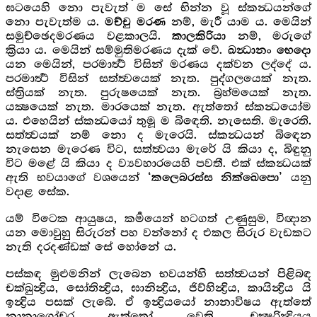
ඝටයෙහි නො පැවැත් ම සේ භින්න වූ ස්කන්‍ධයන්ගේ
නො පැවැත්ම ය.
නම්, මැරී යාම ය. මෙයින්
මච්චු මරණ
සමුච්ඡෙදමරණය වළකාලයි.
නම්, මරුගේ
කාලකිරියා
ක්‍රියා ය. මෙයින් සම්මුතිමරණය දැක් වේ.
ඛන්‍ධානං භෙදො
යන මෙයින්, පරමාර්‍ත්‍ථ විසින් මරණය දක්වන ලද්දේ ය.
පරමාර්‍ත්‍ථ විසින් සත්ත්‍වයෙක් නැත. පුද්ගලයෙක් නැත.
ස්ත්‍රියක් නැත. පුරුෂයෙක් නැත. බ්‍රහ්මයෙක් නැත.
යක්‍ෂයෙක් නැත. මාරයෙක් නැත. ඇත්තෝ ස්කන්‍ධයෝම
ය. එහෙයින් ස්කන්‍ධයෝ තුමූ ම බිඳෙති. නැසෙති. මැරෙති.
සත්ත්‍වයක් නම් නො ද මැරෙයි. ස්කන්‍ධයන් බිඳෙන
නැසෙන මැරෙණ විට, සත්ත්‍වයා මැරේ යි කියා ද, බිඳුනු
විට මළේ යි කියා ද ව්‍යවහාරයෙහි පවතී. එක් ස්කන්‍ධයක්
ඇති භවයාගේ වශයෙන්
යනු
‘කලෙබරස්ස නික්ඛෙපො’
වදාළ සේක.
යම් විටෙක ආයුෂය, කර්‍මයෙන් හටගත් උණුසුම, විඥාන
යන මොවුහු සිරුරන් පහ වන්නෝ ද එකල සිරුර වැඩකට
නැති දරදණ්ඩක් සේ හෝනේ ය.
පස්කඳ මුළුමනින් ලැබෙන භවයන්හි සත්ත්‍වයන් පිළිබඳ
චක්ඛුන්‍ද්‍රිය, සෝතින්‍ද්‍රිය, ඝානින්‍ද්‍රිය, ජිව්හින්‍ද්‍රිය, කායින්‍ද්‍රිය යි
ඉන්‍ද්‍රිය පසක් ලැබේ. ඒ ඉන්‍ද්‍රියයෝ නානාවිෂය ඇත්තේ
නානාගෝචර ඇත්තෝ වෙති. චක්‍ෂුරින්‍ද්‍රියය