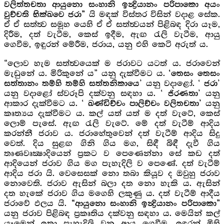
වලිත්තචතා ආයුනො සංහානි ඉන්‍ද්‍රියානං පරිපාකො අයං
යි මඳක් විස්තර විසින් වදාළ සේක.
වුච්චති භික්ඛවෙ ජරා”
ඒ ඒ සත්ත්‍ව සමූහ යෙහි ඒ ඒ සත්ත්‍වයන් පිළිබඳ දිරා යෑම,
දිරීම, දත් වැටීම, කෙස් ඉදීම, ඇඟ රැලි වැටීම, ආයු
ගෙවීම, ඉඳුරන් මේරීම, ජරාය, යනු එහි කෙටි අරුත් ය.
“ලොව හැම සත්ත්‍වයෙක් ම ජරාවට යටත් ය. ජරාවෙන්
මැඩුනේ ය. මිරිකුනේ ය” යනු දැක්වීමට ය.
‘තෙසං තෙසං
’ යනු වදාළෝ. ‘
’
සත්තානං තම්හි තම්හි සත්තනිකායෙ
ජරා
යනු වදාළෝ ස්වරූපි දක්වනු සඳහා ය. ‘
’ යනු
ජිරණතා
ආකාර දැක්වීමට ය. ‘
යනු
ඛණ්ඩිච්චං පාලිච්චං වලිතචතා’
කෘත්‍යය දැක්වීමට ය. කල් යත් යත් ම දත් වැටේ, කෙස්
ලොම් පැසේ. ඇඟ රැලි වැටේ. මේ දත් වැටීම් ආදිය
කරන්නී ජරාව ය. ජරාහේතුවෙන් දත් වැටීම් ආදිය සිදු
වෙත්. දිය සුළඟ ගිනි ගිය මග, සිඳී බිඳී දැවී ගිය
තෘණවෘක්‍ෂාදියෙන් ප්‍රකට ව පෙණෙන්නා සේ කඩ දත්
ආදියෙන් ජරාව ගිය මග පැහැදිලි ව පෙණේ. දත් වැටීම්
ආදිය ජරා යි. වෙසෙසක් නො තබා කියූව ද ඔවුහු ජරාව
නොවෙති. ජරාව ඇසින් බලා දත නො හැකි ය. ඇසින්
දත හැකේ ජරාව ගිය මගෙහි ලකුණු ය. දත් වැටීම් ආදීය
ජරාවේ ඵලය යි.
“ආයුනො සංහානි ඉන්‍ද්‍රියානං පරිපාකො”
යනු ජරාව පිළිබඳ ප්‍රකෘතිය දක්වනු සඳහා ය. මෙයින් කල්
යෑමෙන් ඉතා පැහැදිලි වන ආයු ගෙවීම, ඉඳුරන් මිහි