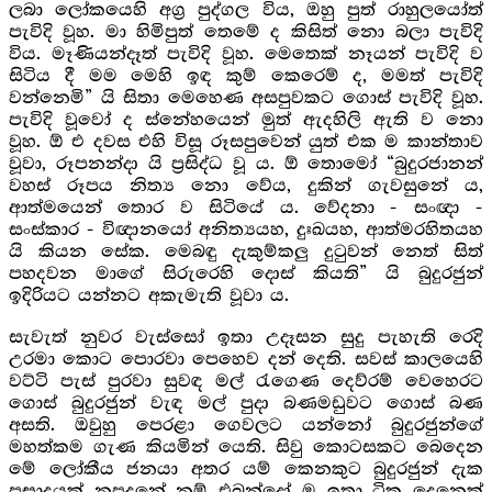
ලබා ලෝකයෙහි අග්‍ර පුද්ගල විය, ඔහු පුත් රාහුලයෝත්
පැවිදි වූහ. මා හිමිපුත් තෙමේ ද කිසිත් නො බලා පැවිදි
විය. මෑණියන්දෑත් පැවිදි වූහ. මෙතෙක් නෑයන් පැවිදි ව
සිටිය දී මම මෙහි ඉඳ කුම් කෙරෙම් ද, මමත් පැවිදි
වන්නෙමි” යි සිතා මෙහෙණ අසපුවකට ගොස් පැවිදි වූහ.
පැවිදි වූවෝ ද ස්නේහයෙන් මුත් ඇදහිලි ඇති ව නො
වූහ. ඕ එ දවස එහි විසූ රූසපුවෙන් යුත් එක ම කාන්තාව
වූවා, රූපනන්දා යි ප්‍රසිද්ධ වූ ය. ඕ තොමෝ “බුදුරජානන්
වහස් රූපය නිත්‍ය නො වේය, දුකින් ගැවසුනේ ය,
ආත්මයෙන් තොර ව සිටියේ ය. වේදනා - සංඥා -
සංස්කාර - විඥානයෝ අනිත්‍යයහ, දුඃඛයහ, ආත්මරහිතයහ
යි කියන සේක. මෙබඳු දැකුම්කලු දුටුවන් නෙත් සිත්
පහදවන මාගේ සිරුරෙහි දොස් කියති” යි බුදුරජුන්
ඉදිරියට යන්නට අකැමැති වූවා ය.
සැවැත් නුවර වැස්සෝ ඉතා උදෑසන සුදු පැහැති රෙදි
උරමා කොට පොරවා පෙහෙව දන් දෙති. සවස් කාලයෙහි
වට්ටි පැස් පුරවා සුවඳ මල් රැගෙණ දෙව්රම් වෙහෙරට
ගොස් බුදුරජුන් වැඳ මල් පුදා බණමඩුවට ගොස් බණ
අසති. ඔවුහු පෙරළා ගෙවලට යන්නෝ බුදුරජුන්ගේ
මහත්කම ගැණ කියමින් යෙති. සිවු කොටසකට බෙදෙන
මේ ලෝකීය ජනයා අතර යම් කෙනකුට බුදුරජුන් දැක
ප්‍රසාදයක් නූපදනේ නම් එබන්දෝ ම ඉතා ටික දෙනෙක්