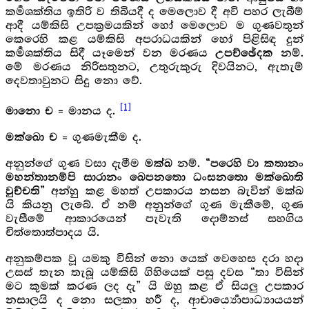
කර්‍මශක්තිය ඉතිරි ව තිබියදී ද මෙලොව දී අවි පහර ලැබීම්
ආදී යම්කිසි උපක්‍රමයකින් හෝ මෙලොව ම ගුණවතුන්
කෙරෙහි කළ යම්කිසි අපරාධයකින් හෝ පිළිසිඳ දුන්
කර්‍මශක්තිය සිදී යෑමෙන් වන මරණය
නම්.
උපච්ඡේදක
මේ මරණය නිරිසතුනට, උතුරුකුරු දිවයිනට, ඇතැම්
දෙවතාවුනට සිදු නො වේ.
[1]
= මානය ද.
මානො ච
= ගුණමැකීම ද.
මක්ඛො ච
අනුන්ගේ ගුණ වසා දැමීම
නම්.
මක්ඛ
“පරෙහි වා කතානං
මහන්තානම්පි සාරානං ඛෙපනතො ධංසනතො මක්ඛොති
අන්හු කළ මහත් උපකාරය නසන බැවින් මක්ඛ
වුච්චති”
යි කියනු ලැබේ. ඒ නම් අනුන්ගේ ගුණ මැකීමේ, ගුණ
වැසීමේ ආකාරයෙන් පැවැති දොම්නස් සහගිය
චිත්තොත්පාදය යි.
අනුකම්පක වූ යමකු විසින් නො යෙක් වෙහෙස දරා හදා
උසස් තැන තැබූ යම්කිසි ගිහියෙක් පසු දවස “තා විසින්
මට කුමක් කරණ ලද දැ” යි ඔහු කළ ඒ සියලු උපකාර
නසාලයි ද නො සලකා හරී ද, ආචාර්‍ය්‍යොපාධ්‍යායයන්