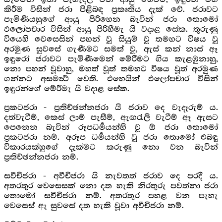
කිරීම විසින් ජරා පිළිබඳ ප්‍රකෘතිය දැක් වේ. ජරාවට
පැමිණියහුගේ ආයු පිරිහෙන බැවින් ජරා තොමෝ
ඵලෝපචාර විසින් ආයු පිරිහීමැ යි වදාළ සේක. තුරුණු
වියෙහි වෙසෙසින් පහන් වූ සියුම් වූ තමහට විෂය වූ
අරමුණ සුවසේ ගැණීමට සමත් වූ, ඇස් කන් නාස් ඈ
ඉඳුරෝ ජරාවට පැමිණීමෙන් මේරීමට ගිය කැළඹුනාහු,
නො පහන් වූවාහු, මහත් වූත් තමහට විෂය වූත් අරමුණ
ගන්නට අසමර්‍ත්‍ථ වෙති. එහෙයින් ඵලෝපචාර විසින්
ඉඳුරන්ගේ මේරීමැ යි වදාළ සේක.
ප්‍රකටජරා - ප්‍රතිච්ඡන්නජරා යි ජරාව දෙ වැදෑරුම් ය.
දත්වැටීම්, කෙස් ලාම් පැසීම්, ඇඟරැලි වැටීම් ඈ ඇසට
පෙනෙන බැවින් රූපධර්‍මයන්හි වූ ඕ ජරා තොමෝ
ප්‍රකටජරා නම්. අරූප ධර්‍මයන්හි වූ ජරා තොමෝ එබඳු
විකාරයක්හුගේ දැක්මට කරුණු නො වන බැවින්
ප්‍රතිච්ඡන්නජරා නම්.
සවීචිජරා - අවීචිජරා යි නැවතත් ජරාව දෙ පරදී ය.
අතරතුර වෙසෙසක් නො දත හැකි නිරතුරු පවත්නා ජරා
තොමෝ සවීචිජරා නම්. අතරතුර පහළ වන පැහැ
වෙසෙස් ඈ සුවසේ දත හැකි වූවා අවීචිජරා නම්.