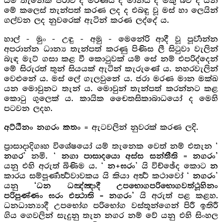
යම් තැනෙක ජරාව ද මරණය ද මානය ද මකු බව ද යන
මේ කලෙස් තැන්පත් කරණ ලද ද එබඳු වූ මස් හා ලෙයින්
ගල්වන ලද නුවරෙක් ඇටින් කරණ ලද්දේ ය.
හාල් - මුං - උඳු - අමු - මෙනේරි ආදී වූ පූර්‍වාන්න
අපරාන්න ධාන්‍ය තැන්පත් කරණු පිණිස ලී සිටුවා වැලින්
බැඳ මැට් ගසා කළ වී කොටුවක් යම් සේ නම් එපරිද්දෙන්
මේ සිරුරත් තුන් සියයක් ඇටින් කැරුණේ ය. නහරවැලින්
වෙළුනේ ය. මස් ලේ ගැලවුනේ ය. ජරා මරණ මාන මක්ඛ
යන මොවුනට තැන් ය. මොවුන් තැන්පත් කරන්නට කළ
කොටු ගුලෙක් ය. කායික චෛතසිකාබාධයෝ ද මෙහි
පටවන ලදහ.
= ඇටවලින් නුවරක් කරණ ලදි.
අට්ඨීනං නගරං කතං
ප්‍රාසාදාදිගෘහ විශේෂයෝ යම් තැනෙක වෙත් නම් එතැන ‘
’ නමි. ‘
නගර
නගා පාසාදයො අස්ස සන්තීති = නගරං’
යනු එහි අරුත් බිණිම ය. ‘
’ යි විච්ඡේද කොට
න+ඝරං
න
කාරය සම්පූර්‍ණාර්‍ත්‍ථවාවකය යි කියා අර්‍ත්‍ථ කථාවෝ ‘
’
නගරං
යනු
‘ධන ධඤ්ඤාදී උපභොගපරිභොගවත්ථූහිනං
යි අරුත් පළ කළහ.
පරිපුණ්ණං ඝරං එත්‍ථාති = නගරං’
ධනධාන්‍යාදී උපභෝග පරිභෝග වස්තූන්ගෙන් පිරී ඉතිරී
ගිය ගෙවලින් සැදුනු තැන නගර නම් වේ යනු එහි සිංහල