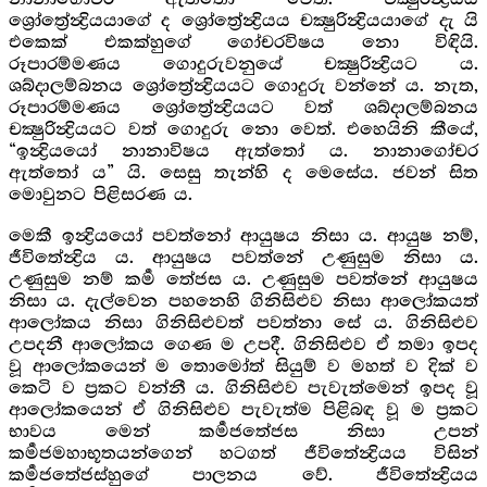
ශ්‍රෝත්‍රේන්‍ද්‍රියයාගේ ද ශ්‍රෝත්‍රේන්‍ද්‍රියය චක්‍ෂුරින්‍ද්‍රියයාගේ දැ යි
එකෙක් එකක්හුගේ ගෝචරවිෂය නො විඳියි.
රූපාරම්මණය ගොදුරුවනුයේ චක්‍ෂුරින්‍ද්‍රියට ය.
ශබ්දාලම්බනය ශ්‍රෝත්‍රේන්‍ද්‍රියයට ගොදුරු වන්නේ ය. නැත,
රූපාරම්මණය ශ්‍රෝත්‍රේන්‍ද්‍රියයට වත් ශබ්දාලම්බනය
චක්‍ෂුරින්‍ද්‍රියයට වත් ගොදුරු නො වෙත්. එහෙයිනි කීයේ,
“ඉන්‍ද්‍රියයෝ නානාවිෂය ඇත්තෝ ය. නානාගෝචර
ඇත්තෝ ය” යි. සෙසු තැන්හි ද මෙසේය. ජවන් සිත
මොවුනට පිළිසරණ ය.
මෙකී ඉන්‍ද්‍රියයෝ පවත්නෝ ආයුෂය නිසා ය. ආයුෂ නම්,
ජීවිතේන්‍ද්‍රිය ය. ආයුෂය පවත්නේ උණුසුම නිසා ය.
උණුසුම නම් කර්‍ම තේජස ය. උණුසුම පවත්නේ ආයුෂය
නිසා ය. දැල්වෙන පහනෙහි ගිනිසිළුව නිසා ආලෝකයත්
ආලෝකය නිසා ගිනිසිළුවත් පවත්නා සේ ය. ගිනිසිළුව
උපදනී ආලෝකය ගෙණ ම උපදී. ගිනිසිළුව ඒ තමා ඉපද
වූ ආලෝකයෙන් ම තොමෝත් සියුම් ව මහත් ව දික් ව
කෙටි ව ප්‍රකට වන්නී ය. ගිනිසිළුව පැවැත්මෙන් ඉපද වූ
ආලෝකයෙන් ඒ ගිනිසිළුව පැවැත්ම පිළිබඳ වූ ම ප්‍රකට
භාවය මෙන් කර්‍මජතේජස නිසා උපන්
කර්‍මජමහාභූතයන්ගෙන් හටගත් ජීවිතේන්‍ද්‍රියය විසින්
කර්‍මජතේජස්හුගේ පාලනය වේ. ජීවිතේන්‍ද්‍රියය