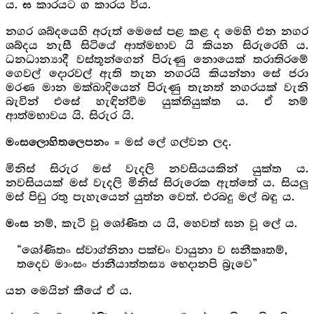
ය.
කාරයට
කාරය විය.
ඝ
ග
නගර ශබ්දයෙහි අරුත් මෙසේ පළ කළ ද මෙහි එන නගර
ශබ්දය නැසී සිටියේ ආත්මභාව යි කියන සිරුරෙහි ය.
ධනධාන්‍යාදී වස්තූන්ගෙන් පිරුණු නොයෙක් තරාතිරමේ
ගෙවල් දොරවල් ඇති තැන නගරයි කියන්නා සේ ජරා
මරණ මාන මක්ඛාදියෙන් පිරුණු තැනත් නගරයක් වැනි
බැවින් එසේ හැඳින්වීම යුක්තියුක්ත ය. ඒ නම්
ආත්මභාවය යි. සිරුර යි.
= මස් ලේ ගල්වන ලද.
මංසලොහිතලෙපනං
මිනිස් සිරුර මස් වැදලි නවසියයකින් යුක්ත ය.
නවසියයක් මස් වැදලි මිනිස් සිරුරෙක ඇත්තේ ය. සියලු
මස් පිඩු රතු පැහැයෙන් යුත්න වෙත්. එරබදු මල් බඳු ය.
නම්, කැටි වූ ශෝණිත ය යි, හෙවත් ඝන වූ ලේ ය.
මංස
“ශෝණිතං ස්වාග්නිනා පක්චං වායුනා ව ඝනීකෘතම්,
තදෙව මාංසං ජානීයාත්තස්‍ය භෙදානපි බ්‍රැවෙ”
යන මෙයින් කීයේ ඒ ය.