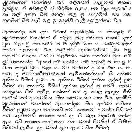
බුදුරජානන් වහන්සේ එය ලෙඩෙන් වැඩුනක් කොට
දැක්වූහ. ඒ වේලෙහි ඒ නිර්මිත රූපය අත තුබූ සැරයටිය
හා තල් අත්ත බිම හෙලා මල මූ වගුරමින් මහ හඬ
නගමින් බිම වැටී මල මූ දෙක්හි ගැලී දඟලන්නට විය.
රූපනන්දා මේ දැක වඩාත් කලකිරුණි ය. අනතුරු ව
බුදුරජානන් වහන්සේ ඒ ස්ත්‍රිය මළ එකියක කොට දැක්
වූහ. මළා වූ කෙණෙහි ම ඕ ඉදිමී ගියා ය. වණමුවවලින්
සැරව ගලන්නට විය. පණුවෝ වැගිරෙන්නට වූහ. බලු
කපුටෝ එතැන රැස් ව මළමිනිය කඩා කන්නට වුහ. මේ
දුටු රූපනන්දා “අහෝ මේ ගෑණිය මේ තැනදී ම මහලු ව
ගියා ආතුර වූවා මළා ය. මට වන්නේ ද ඔය ටික ය. මා
කරා ද ජරාව්‍යාධිමරණයෝ පැමිණෙන්නාහ” යි අත්බව
අනිත්‍ය විසින් දුටුවා ය. අනිත්‍ය විසින් දක්නා ලද්දේ දුඃඛ
විසින් හා අනාත්ම විසින් දක්නා ලද්දේ ම වෙයි. ඇයට
භවත්‍රයය ගිනි ඇවිල ගත්තක් සේ ද, ගෙල ලැගුනු මිනී
කුණක් සේ ද වැටහින. සිත කමටහනට නතු විය. ඉක්බිති
බුදුරජානන් වහන්සේ රූපනන්දාව සිය අත්බව අනිත්‍ය
විසින් දුටුබව දැන මත්තෙහි මෝ තොමෝ තමන්ට පිහිටක්
කර ගැනීමෙහි පොහොසත් දැ, යි බලා වදාරණ සේක්,
ඇය එහි පොහොසත් නො වන බවත් පිටතින් ඒ පිණිස
පිහිටක් ලැබිය යුතු බවත් දැන ඇයට හිත විසින්;