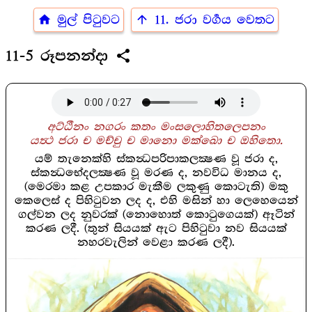
home
arrow_upward
මුල් පිටුවට
11. ජරා වර්‍ගය වෙතට
share
11-5 රූපනන්දා
අට්ඨීනං නගරං කතං මංසලොහිතලෙපනං
යත්‍ථ ජරා ච මච්චු ච මානො මක්ඛො ච ඔහිතො.
යම් තැනෙක්හි ස්කන්‍ධපරිපාකලක්‍ෂණ වූ ජරා ද,
ස්කන්‍ධභේදලක්‍ෂණ වූ මරණ ද, නවවිධ මානය ද,
(මෙරමා කළ උපකාර මැකීම ලකුණු කොටැති) මකු
කෙලෙස් ද පිහිටුවන ලද ද, එහි මසින් හා ලෙහෙයෙන්
ගල්වන ලද නුවරක් (නොහොත් කොටුගෙයක්) ඈටින්
කරණ ලදී. (තුන් සියයක් ඇට පිහිටුවා නව සියයක්
නහරවැලින් වෙළා කරණ ලදී).