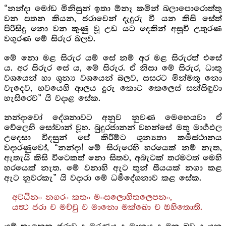
“නන්දා මෝඩ මිනිසුන් ඉතා ඕනෑ කමින් බලාපොරොත්තු
වන පතන කියන, ජරාවෙන් දැදුරු වී යන කිසි සේත්
පිරිසිදු නො වන කුණු වූ උඩ යට දෙකින් අසූවි උතුරණ
වගුරණ මේ සිරුර බලව.
මේ නො මළ සිරුර යම් සේ නම් අර මළ සිරුරත් එසේ
ය. අර සිරුර සේ ය, මේ සිරුර. ඒ නිසා මේ සිරුර, ධාතු
වශයෙන් හා ශුන්‍ය වශයෙන් බලව, සසරට මින්මතු නො
වැදෙව, භවයෙහි ආලය දුරු කොට කෙලෙස් සන්සිඳුවා
හැසිරෙව” යි වදාළ සේක.
නන්දාවෝ දේශනාවට අනුව නුවණ මෙහෙයවා ඒ
වේලෙහි සෝවාන් වූහ. බුදුරජානන් වහන්සේ මතු මාර්‍ගඵල
උදෙසා විදසුන් පේ කිරීම්ට ශුන්‍යතා කර්‍මස්ථානය
වදාරණුවෝ, “නන්දා! මේ සිරුරෙහි හරයෙක් නම් නැත,
ඇතැයි කිසි විටෙකත් නො සිතව, අබැටක් තරමටත් මෙහි
හරයෙක් නැත. මේ වනාහි ඇට තුන් සීයයක් නගා කළ
ඇට නුවරකැ” යි වදාරා මේ ධර්‍මදේශනාව කළ සේක.
අට්ඨීනං නගරං කතං මංසලොහිතලෙපනං,
යත්‍ථ ජරා ච මච්චු ච මානො මක්ඛො ච ඔහිතොති.