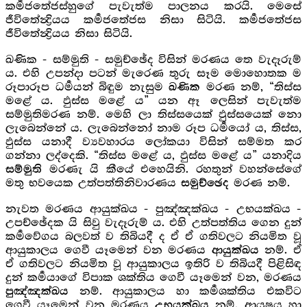
කර්‍මජතේජස්හුගේ පැවැත්ම පාලනය කරයි. මෙසේ
ජීවිතේන්‍ද්‍රියය කර්‍මජතේජස නිසා සිටියි. කර්‍මජතේජස
ජීවිතේන්‍ද්‍රියය නිසා සිටියි.
ඛණික - සම්මුති - සමුච්ඡේද විසින් මරණය තෙ වැදෑරුම්
ය. එහි උපන්දා පටන් මැරෙණ තුරු සෑම මොහොතක ම
රූපාරූප ධර්‍මයන් බිඳුම නැසුම
මරණ නම්, “තිස්ස
ඛණික
මළේ ය. ඵුස්ස මළේ ය” යන ඈ ලෙසින් පැවැත්ම
සම්මුතිමරණ නම්. මෙහි ලා තිස්සයෙක් ඵුස්සයෙක් නො
ලැබෙන්නේ ය. ලැබෙන්නෝ නාම රූප ධර්‍මයෝ ය, තිස්ස,
ඵුස්ස යනාදී ව්‍යවහාරය ලෝකයා විසින් සම්මත කර
ගන්නා ලද්දෙකි. “තිස්ස මළේ ය, ඵුස්ස මළේ ය” යනාදිය
මරණැ යි කීයේ එහෙයිනි. රහතුන් වහන්සේගේ
සම්මුති
මතු භවයෙක උත්පත්තිනිවාරණය
මරණ නම්.
සමුච්ඡෙද
නැවත මරණය ආයුක්ඛය - පුඤ්ඤක්ඛය - උභයක්ඛය -
උපච්ඡේදක යි සිවු වැදෑරුම් ය. එහි උත්පත්තිය ගෙන දුන්
කර්‍මවේගය බලවත් ව තිබියදී ද ඒ ඒ ගතිවලට නියමිත වූ
ආයුකාලය ගෙවී යෑමෙන් වන මරණය
නම්. ඒ
ආයුක්ඛය
ඒ ගතිවලට නියමිත වූ ආයුකාලය ඉතිරි ව තිබියදී පිළිසිඳ
දුන් කර්‍මයාගේ විපාක ශක්තිය ගෙවී යෑමෙන් වන, මරණය
නම්. ආයුකාලය හා කර්‍මශක්තිය එකවිට
පුඤ්ඤක්ඛය
ගෙවී යෑමෙන් වන මරණය
නම්. ආයුෂය හා
උභයක්ඛය