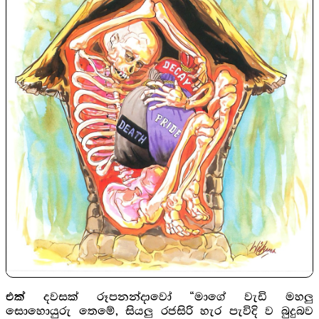
දවසක් රූපනන්දාවෝ “මාගේ වැඩි මහලු
එක්
සොහොයුරු තෙමේ, සියලු රජසිරි හැර පැවිදි ව බුදුබව