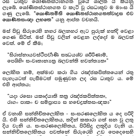
රස ධාතුව ශෝණිතස්ථානගත වූයේ ශාලිත යි කියනු
ලැබේ. ශෝණිතස්ථානගත ව කැටි වූ රසධාතුව ම මාංස යි
ගණු ලැබේ.
“ශොණිතමිති ශොණිතස්ථානගතත්වාද්‍රස එව
යනු ආප්ත වචනයි.
ශොණිතසංඥා ලභතෙ”
මස් පිඩු සිරුරෙහි නහර බලනහර ඇට පුරුක් හන්දි වෙළා
ගෙණ සිටිත්. මස් පිඩු වලින් වෙළන ලද්දෝ ම බලවත්
වෙත්. මේ ඒ කීම;
“සිරාස්නායවස්ථිපර්‍වාණි සන්‍ධයශ්ව ශරීරිණාම්,
පෙශිහිඃ සංවෘතාන්‍යත්‍ර බලවන්ති භවන්ත්‍යතඃ”
ලෝහිත නම්, අක්මාව කරා ගිය රඤ්ජකපිත්තයෙන් රතු
පැහැයටත් පැසීමටත් පමුණුවන ලද රස ධාතුව ය. මේ
එහි ආප්තය;
“යදා රසො යකෘද්යාති තත්‍ර රඤ්ජකපිත්තතඃ,
රාගං පාකං ච සම්ප්‍රාප්‍ය ස හචෙද්‍රක්තසංඥකා”
ඒ වනාහි සන්නිචිතලෝහිත - සංසරණලෝහිත ය දෙ පරිදි
යි. එහි සන්නිචිතලෝහිතය, තදින් කකාරා ගත් ඝන වු ලතු
දිය වැනි ය. සංසරණලෝහිතය, පිරිසිදු ලතුදිය වැනි ය.
සන්නිචිතලෝහිතය පවත්නේ සිරුරෙහි උඩ පෙදෙසෙහි