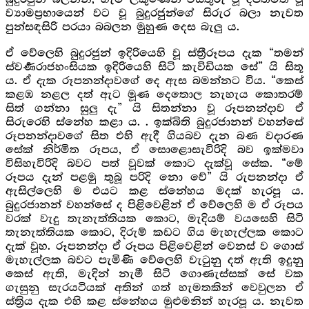
ව්‍යාමප්‍රභායෙන් වට වූ බුදුරජුන්ගේ සිරුර බලා නැවත
පුන්සඳසිරි පරයා බබලන මුහුණ දෙස බැලු ය.
ඒ වේලෙහි බුදුරජුන් ඉදිරියෙහි වූ ස්ත්‍රීරූපය දැක “තමන්
ස්වර්‍ණරාජහංසියක ඉදිරියෙහි සිටි කැවිඩියක සේ” යි සිතූ
ය. ඒ දැක රූපනන්දාවගේ දෙ ඇස බමන්නට විය. “කෙස්
කළඹ නළල දත් ඇට මූණ දෙතොල නැහැය කොතරම්
සිත් ගන්නා සුලු දැ” යි සිතන්නා වූ රූපනන්දාව ඒ
සිරුරෙහි ස්නේහ කළා ය. . ඉක්බිති බුදුරජානන් වහන්සේ
රූපනන්දාවගේ සිත එහි ඇදී ගියබව දැන බණ වදාරණ
සේක් නිර්මිත රූපය, ඒ සොළොසැවිරිදි බව ඉක්මවා
විසිහැවිරිදි බවට පත් වූවක් කොට දැක්වූ සේක. “මේ
රූපය දැන් පළමු තුබූ පරිදි නො වේ” යි රුපනන්දා ඒ
ඇසිල්ලෙහි ම එයට කළ ස්නේහය මදක් හැරපූ ය.
බුදුරජානන් වහන්සේ ද පිළිවෙළින් ඒ වේලෙහි ම ඒ රූපය
වරක් වැදු තැනැත්තියක කොට, මැදියම් වයසෙහි සිටි
තැනැත්තියක කොට, දිරුම් කඩට ගිය මැහැල්ලක කොට
දැක් වූහ. රූපනන්දා ඒ රූපය පිළිවෙළින් වෙනස් ව ගොස්
මැහැල්ලක බවට පැමිණි වේලෙහි වැටුනු දත් ඇති ඉදුනු
කෙස් ඇති, මැදින් නැමී සිටි ගොණැස්සක් සේ වක
ගැසුනු සැරයටියක් අතින් ගත් හැමතකින් වෙවුලන ඒ
ස්ත්‍රිය දැක එහි කළ ස්නේහය මුළුමනින් හැරපූ ය. නැවත