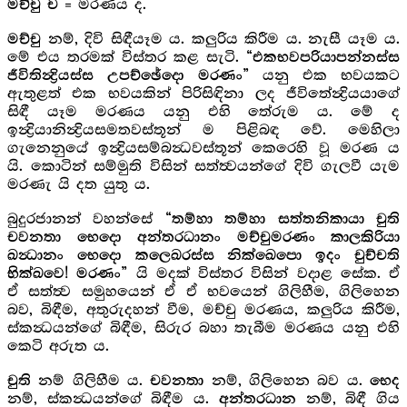
= මරණය ද.
මච්චු ච
නම්, දිවි සිඳීයෑම ය. කලුරිය කිරීම ය. නැසී යෑම ය.
මච්චු
මේ එය තරමක් විස්තර කළ සැටි.
“එකභවපරියාපන්නස්ස
යනු එක භවයකට
ජීවිතින්‍ද්‍රියස්ස උපච්ඡේදො මරණං”
ඇතුළත් එක භවයකින් පිරිසිඳිනා ලද ජීවිතේන්‍ද්‍රියයාගේ
සිඳී යෑම මරණය යනු එහි තේරුම ය. මේ ද
ඉන්‍ද්‍රියානින්‍ද්‍රියසමතවස්තූන් ම පිළිබඳ වේ. මෙහිලා
ගැනෙනුයේ ඉන්‍ද්‍රියසම්බන්‍ධවස්තූන් කෙරෙහි වූ මරණ ය
යි. කොටින් සම්මුති විසින් සත්ත්‍වයන්ගේ දිවි ගැලවී යැම
මරණැ යි දත යුතු ය.
බුදුරජානන් වහන්සේ
“තම්හා තම්හා සත්තනිකායා චුති
චවනතා භෙදො අන්තරධානං මච්චුමරණං කාලකිරියා
ඛන්‍ධානං භෙදො කලෙඛරස්ස නික්ඛෙපො ඉදං චුච්චති
යි මදක් විස්තර විසින් වදාළ සේක. ඒ
භික්ඛවෙ! මරණං”
ඒ සත්ත්‍ව සමුහයෙන් ඒ ඒ භවයෙන් ගිලිහීම, ගිලිහෙන
බව, බිඳීම, අතුරුදහන් වීම, මච්චු මරණය, කලුරිය කිරීම,
ස්කන්‍ධයන්ගේ බිඳීම, සිරුර බහා තැබීම මරණය යනු එහි
කෙටි අරුත ය.
නම් ගිලිහීම ය.
නම්, ගිලිහෙන බව ය.
චුති
චවනතා
භෙද
නම්, ස්කන්‍ධයන්ගේ බිඳීම ය.
නම්, බිඳී ගිය
අන්තරධාන