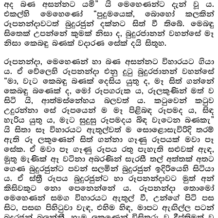
අද බණ අසන්නට යමි” යි මෙහෙණන්ට දැන් වූ ය.
එකල්හි මෙහෙණෝ “පුදුමයෙක්, බොහෝ කලකින්
රූපනන්දාවටත් බුදුරජුන් දක්නට සිත් වී තිබේ. මෙබඳු
සිතෙක් උපන්නේ කුමක් නිසා ද, බුදුරජානන් වහන්සේ මෑ
නිසා කෙබඳු බණක් වදාරණ සේක් දයි සිතූහ.
රූපනන්දා, මෙහෙණන් හා බණ අසන්නට විහාරයට ගියා
ය. ඒ වේලෙහි රූපනන්දා එනු දුටු බුදුරජානන් වහන්සේ
“මා, වැට කෙබඳු බණක් දෙසිය යුතු ද, මෑ සිත් ගන්නේ
කෙබඳු බණෙක් ද, මෝ රූපගරුක ය, රූලකුණින් මත් ව
සිටි යි, ආත්මස්නේහය බලවත් ය. කටුවෙන් කටුව
උදුරන්නා සේ රූපයෙන් ම මෑ පිළිබඳ රූපමද ය, සිඳ
හැරිය යුතු ය, මැට සුදුසු රූපමදය බිඳ වැටෙන බණකැ”
යි සිතා සෑ විහාරයට ඇතුල්වත් ම සොළොසැවිරිදි තරම්
ඇති රූ ලකුණෙන් සිත් ගන්නා ගෑණු රූපයක් මවා පෑ
සේක. ඒ මවා පෑ ගෑණු රූපය රතු පැහැති සළුවක් ඇඳ,
මුතු මැණික් ඈ වටිනා අබරණින් සැරසී තල් අත්තක් අතට
ගෙණ බුදුරජුන්ට පවන් සලමින් බුදුරජුන් ඉදිරියෙහි සිටියා
ය. ඒ ස්ත්‍රී රූපය බුදුරජුන්ට හා රූපනන්දාවට මුත් අන්
කිසිවකුට නො පෙනෙන්නේ ය. රූපනන්දා තොමෝ
මෙහෙණන් සමග විහාරයට ඇතුල් වී, උන්ගේ පිටි පස
සිට, පසඟ පිහිටුවා වැඳ, එහිම හිඳ, මාපට ඇඟිල්ල පටන්
බුදුරජුන් බලන්නී, හැම ලකුණෙන් විසිතුරු වූ දීප්තිමත් වූ