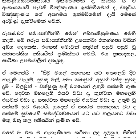
කසිණුග්ඝාටිමාකාශය ඉක්මවීමෙන් ද, තෘතීය ය ඒ
ආකාශයෙහි පැවති විඤ්ඤාණය ඉක්මවීමෙන් ද, චතුර්‍ථය
විඤ්ඤාණය ගේ අපගමය ඉක්මවීමෙන් දැයි මෙසේ
අරමුණු දැක්වීමෙන් වෙති.
රූපාවචර සමාපත්තීන්හි මෙන් අඞ්ගාතික්‍ර‍මණය මෙහි
නැති. මේ අරූප සමාපත්තීන්හි උපෙක්ඛා එකග්ගතා විසින්
අඞ්ග දෙකෙකි. එහෙත් මොවුන් අතුරින් පසුව පසුව වූ
සමාපත්තීහු අතිශයින් ප්‍ර‍ණීත්තර වෙති. එය
ප්‍රාසාදතල,
උපමාවලින් දතයුතු.
සාටිකා
ඒ මෙසේයි :- “සිවු මහල් පහයෙක යට තෙලෙහි දිව
නැටුම් වැයුම්, සුවඳ මල්, අමා බොජුන්, අසුන්-වස්ත්‍ර‍-සුවඳ
දුම් - විලවුන් - වත්සුණු ආදි වශයෙන් උතුම් පස්කම් ගුණ
වේ. දෙවන මහලෙහි එයට වඩා ද, තුන්වන මහලෙහි
එයටත් වඩා ද, හතරවන මහලෙහි එයටත් වඩා ද, උතුම් වූ
පස්කම් සුව එළවයි. හුදෙක් ඒ සතරම පාසාදතල වුව ද
පස්කම් සුවයෙහි සමෘද්ධත්‍වයෙන් යට යට තලයනට වඩා
මතු මතු තල අතිශයින් ප්‍ර‍ණීත වේ.
එසේ ම එක ම ගැහැණියක කටිනා ලද දලහූය, සිහින්