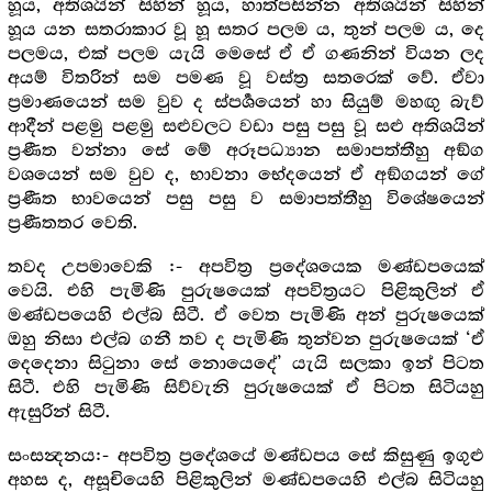
හූය, අතිශයින් සිහින් හූය, හාත්පසින්න අතිශයින් සිහින්
හූය යන සතරාකාර වූ හූ සතර පලම ය, තුන් පලම ය, දෙ
පලමය, එක් පලම යැයි මෙසේ ඒ ඒ ගණනින් වියන ලද
අයම් විතරින් සම පමණ වූ වස්ත්‍ර‍ සතරෙක් වේ. ඒවා
ප්‍ර‍මාණයෙන් සම වුව ද ස්පර්‍ශයෙන් හා සියුම් මහඟු බැව්
ආදීන් පළමු පළමු සළුවලට වඩා පසු පසු වූ සළු අතිශයින්
ප්‍ර‍ණීත වන්නා සේ මේ අරූපධ්‍යාන සමාපත්තීහු අඞ්ග
වශයෙන් සම වුව ද, භාවනා භේදයෙන් ඒ අඞ්ගයන් ගේ
ප්‍ර‍ණීත භාවයෙන් පසු පසු ව සමාපත්තීහු විශේෂයෙන්
ප්‍ර‍ණීතතර වෙති.
තවද උපමාවෙකි :- අපවිත්‍ර‍ ප්‍රදේශයෙක මණ්ඩපයෙක්
වෙයි. එහි පැමිණි පුරුෂයෙක් අපවිත්‍ර‍යට පිළිකුලින් ඒ
මණ්ඩපයෙහි එල්බ සිටී. ඒ වෙත පැමිණි අන් පුරුෂයෙක්
ඔහු නිසා එල්බ ගනී තව ද පැමිණි තුන්වන පුරුෂයෙක් ‘ඒ
දෙදෙනා සිටුනා සේ නොයෙදේ’ යැයි සලකා ඉන් පිටත
සිටී. එහි පැමිණි සිව්වැනි පුරුෂයෙක් ඒ පිටත සිටියහු
ඇසුරින් සිටී.
සංසන්‍දනය:- අපවිත්‍ර‍ ප්‍රදේශයේ මණ්ඩපය සේ කිසුණු ඉගුළු
අහස ද, අසූචියෙහි පිළිකුලින් මණ්ඩපයෙහි එල්බ සිටියහු