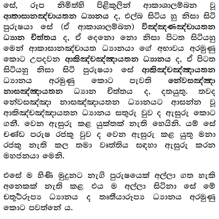
සේ, රූප නිමිත්හි පිළිකුලින් ආකාශාලම්බන වූ
ද, එල්බ සිටිය හු නිසා සිටි
ආකාසානඤ්චායතන ධ්‍යානය
පුරුෂයා සේ (ඒ ආකාශාලම්බන)
විඤ්ඤණඤ්චායතන
ද, ඒ දෙනො නො නිසා පිටත සිටියහු
ධ්‍යාන චිත්තය
මෙන් ආකාසානඤ්චායත ධ්‍යානයා ගේ අභාවය අරමුණු
කොට උපදවන
ද, ඒ පිටත
ආකිඤ්චඤ්ඤායතන ධ්‍යානය
සිටියහු නිසා සිටි පුරුෂයා සේ
ආකිඤ්චඤ්ඤායතන
ධ්‍යානය අරමුණු කොට පැවති
නේවසඤ්ඤා
ධ්‍යාන චිත්තය ද, දතයුතු. තවද
නාසඤ්ඤායතන
නේවසඤ්ඤා නාසඤ්ඤායතන ධ්‍යානයට ආසන්න වූ
ආකිඤ්චඤ්ඤායතන ධ්‍යානය සතුරු වුව ද ඇසුරු කොට
ගනී. වෙන ඇසුරු කළ යුක්තක් නැති හෙයිනි. යම් සේ
චණ්ඩ පරුෂ රජකු වුව ද වෙන ඇසුරු කළ යුතු මනා
රජකු නැති කල තමා වෘත්තිය සඳහා ඇසුරු කරන
මහජනයා මෙනි.
එසේ ම හිණි මුදුනට නැගි පුරුෂයෙක් අල්ලා ගත හැකි
අනෙකක් නැති කළ එය ම අල්ලා සිටිනා සේ මේ
චතුර්‍ථරූප්‍ය ධ්‍යානය ද තෘතීයාරූප්‍ය ධ්‍යානය අරමුණු
කොට පවත්නේ ය.