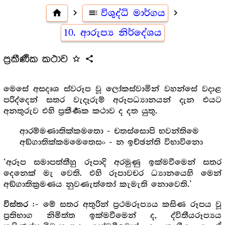
home
navigate_next
toc
විශුද්ධි මාර්ගය
navigate_next
10. ආරුප්‍ය නිර්දේශය
ප්‍ර‍කීර්‍ණක කථාව
star_outline
share
මෙසේ අසදෘශ ස්වරූප වූ ලෝකස්වාමින් වහන්සේ වදාළ
පරිද්දෙන් සතර වැදෑරුම් අරූපධ්‍යානයන් දැන එයට
අනතුරුව එහි ප්‍ර‍කීර්‍ණක කථාව ද දත යුතු.
ආරම්මණාතික්කමතො - චතස්සොපි භවන්තිමෙ
අඞ්ගාතික්කමමෙතෙසං - න ඉච්ඡන්ති විභාවිනො
‘අරූප සමාපත්තීහු රූපාදි අරමුණු ඉක්මවීමෙන් සතර
දෙනෙක් මැ වෙති. එහි රූපාවචර ධ්‍යානයෙහි මෙන්
අඞ්ගාතික්‍ර‍මණය නුවණැත්තෝ කැමැති නොවෙති.’
:- මේ සතර අතුරින් ප්‍ර‍ථමරූප්‍යය කසිණ රූපය වූ
විස්තර
ප්‍ර‍තිභාග නිමිත්ත ඉක්මවීමෙන් ද, ද්විතීයරූප්‍යය