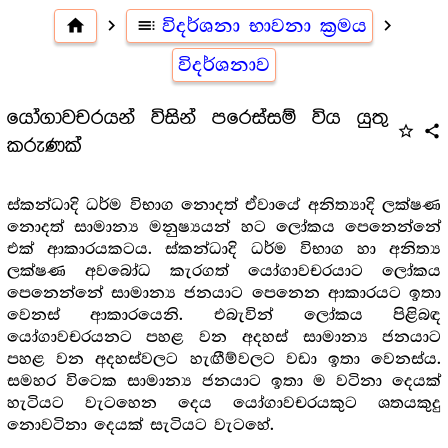
home
navigate_next
toc
විදර්ශනා භාවනා ක්‍රමය
navigate_next
විදර්ශනාව
යෝගාවචරයන් විසින් පරෙස්සම් විය යුතු
star_outline
share
කරුණක්
ස්කන්ධාදි ධර්ම විභාග නොදත් ඒවායේ අනිත්‍යාදි ලක්ෂණ
නොදත් සාමාන්‍ය මනුෂ්‍යයන් හට ලෝකය පෙනෙන්නේ
එක් ආකාරයකටය. ස්කන්ධාදි ධර්ම විභාග හා අනිත්‍ය
ලක්ෂණ අවබෝධ කැරගත් යෝගාවචරයාට ලෝකය
පෙනෙන්නේ සාමාන්‍ය ජනයාට පෙනෙන ආකාරයට ඉතා
වෙනස් ආකාරයෙනි. එබැවින් ලෝකය පිළිබඳ
යෝගාවචරයනට පහළ වන අදහස් සාමාන්‍ය ජනයාට
පහළ වන අදහස්වලට හැඟීම්වලට වඩා ඉතා වෙනස්ය.
සමහර විටෙක සාමාන්‍ය ජනයාට ඉතා ම වටිනා දෙයක්
හැටියට වැටහෙන දෙය යෝගාවචරයකුට ශතයකුදු
නොවටිනා දෙයක් සැටියට වැටහේ.