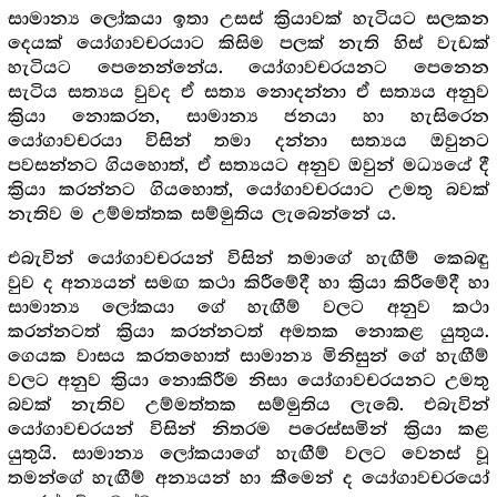
සාමාන්‍ය ලෝකයා ඉතා උසස් ක්‍රියාවක් හැටියට සලකන
දෙයක් යෝගාවචරයාට කිසිම පලක් නැති හිස් වැඩක්
හැටියට පෙනෙන්නේය. යෝගාවචරයනට පෙනෙන
සැටිය සත්‍යය වුවද ඒ සත්‍ය නොදන්නා ඒ සත්‍යය අනුව
ක්‍රියා නොකරන, සාමාන්‍ය ජනයා හා හැසිරෙන
යෝගාවචරයා විසින් තමා දන්නා සත්‍යය ඔවුනට
පවසන්නට ගියහොත්, ඒ සත්‍යයට අනුව ඔවුන් මධ්‍යයේ දී
ක්‍රියා කරන්නට ගියහොත්, යෝගාවචරයාට උමතු බවක්
නැතිව ම උම්මත්තක සම්මුතිය ලැබෙන්නේ ය.
එබැවින් යෝගාවචරයන් විසින් තමාගේ හැඟීම් කෙබඳු
වුව ද අන්‍යයන් සමඟ කථා කිරීමේදී හා ක්‍රියා කිරීමේදී හා
සාමාන්‍ය ලෝකයා ගේ හැඟීම් වලට අනුව කථා
කරන්නටත් ක්‍රියා කරන්නටත් අමතක නොකළ යුතුය.
ගෙයක වාසය කරතහොත් සාමාන්‍ය මිනිසුන් ගේ හැඟීම්
වලට අනුව ක්‍රියා නොකිරීම නිසා යෝගාවචරයනට උමතු
බවක් නැතිව උම්මත්තක සම්මුතිය ලැබේ. එබැවින්
යෝගාවචරයන් විසින් නිතරම පරෙස්සමින් ක්‍රියා කළ
යුතුයි. සාමාන්‍ය ලෝකයාගේ හැඟීම් වලට වෙනස් වූ
තමන්ගේ හැඟීම් අන්‍යයන් හා කීමෙන් ද යෝගාවචරයෝ