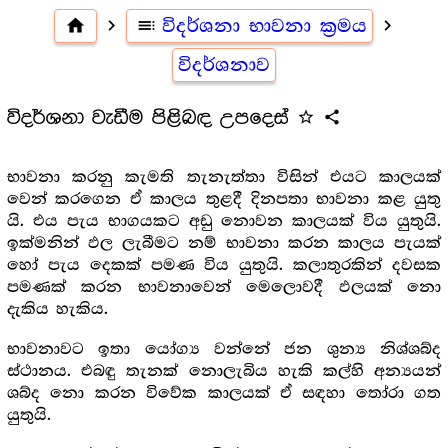
home
navigate_next
toc
විදර්ශනා භාවනා ක්‍රමය
navigate_next
විදර්ශනාව
විදර්ශනා වැඩීම පිළිබඳ උපදෙස්
star_outline
share
භාවනා කරනු කැමති තැනැත්තා විසින් එයට කාලයක්
වෙන් කරගෙන ඒ කාලය තුළදී දිනපතා භාවනා කළ යුතු
යි. එය පැය භාගයකට අඩු නොවන කාලයක් විය යුතුයි.
ඉක්මනින් ඵල ලැබීමට නම් භාවනා කරන කාලය පැයක්
හෝ පැය දෙකක් පමණ විය යුතුයි. කලාතුරකින් දවසක
පමණක් කරන භාවනාවෙන් මෙලොවදී ඵලයක් නො
දැකිය හැකිය.
භාවනාවට ඉතා යෝග්‍ය වන්නේ ජන ශුන්‍ය නිශ්ශබ්ද
ස්ථානය. එබඳු තැනක් නොලැබිය හැකි කල්හි අන්‍යයන්
ශබ්ද නො කරන විවේක කාලයක් ඒ සඳහා තෝරා ගත
යුතුයි.