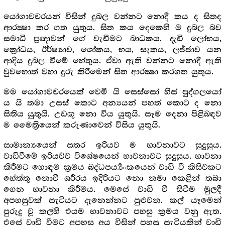
යෝගාවචරයන් විසින් දුබල වන්නට නොදී කය ද සිතද
ආරක්‍ෂා කර ගත යුතුය. සිත කය දෙකෙහි ම දුබල බව
සමාධි ප්‍රඥාවන් ගේ වැඩීමට බාධකය. දැඩි ලෝභය,
ක්‍රෝධය, ඊර්ෂ්‍යාව, ශෝකය, භය, සැකය, ලජ්ජාව යන
ආදිය දුබල වීමේ හේතුය. ඒවා ඇති වන්නට නොදී ඇති
වුවහොත් වහා දුරු කිරීමෙන් සිත ආරක්‍ෂා කරගත යුතුය.
මම යෝගාවචරයෙක් වෙමි යි සෙස්සෝ හිස් පුද්ගලයෝ
ය යි තමා උසස් කොට අන්‍යයන් පහත් කොට ද නො
සිතිය යුතුයි. උඩඟු නො විය යුතුයි. සෑම දෙනා පිළිබඳව
ම මෛත්‍රියෙන් කරුණාවෙන් විසිය යුතුයි.
සාමාන්‍යයෙන් සතර ඉරියව ම භාවනාවට සුදුසුය.
වාඩිවීමේ ඉරියව්ව විශේෂයෙන් භාවනාවට සුදුසුය. භාවනා
කිරීමට හොඳම ක්‍රමය බද්ධපර්‍ය්‍යංකයෙන් වාඩි වී කිසිවකට
හේත්තු නොවී ශරීරය ඉදිරියට නො නමා කෙළින් තබා
ගෙන භාවනා කිරීමය. මෙසේ වාඩි වී සිටීම මුලදී
අපහසුවක් සැටියට දැනෙන්නට පුළුවන. කල් යෑමෙන්
පුරුදු වූ කල්හි එයම භාවනාවට පහසු ක්‍රමය වනු ඇත.
එසේ වාඩි වීමට අපහසු අය විසින් පහසු සැටියකින් වාඩි