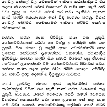
ගෙවල පන්සල් වල වෙසෙමින් භාවනා කරන්නවුනට එය
සඳහා ස්ථානයක් වෙන් වශයෙන් ම තබා ගත හැකි නම්
වඩා සුදුසු ය. එයටම වෙන් කර තබා ගැනීමට තැනක්
නැති කල්හි කොතැනක හෝ හිඳ භාවනා කරනු. විහාර
ගෙවල්, බෝමළු, චෛත්‍යමළු භාවනා කිරීමට යෝග්‍ය
ස්ථානයෝ ය.
භාවනා කරන තැන පිරිසිදුව තබා ගත යුතුයි.
යෝගාවචරයාගේ ශරීරය හා වස්ත්‍ර ද පිරිසිදුව තබා ගත
යුතුයි. සිත එකඟ වූ කල්හි අන්‍ය අවස්ථාවන්හි නො
දැනෙන ගන්ධයන් දැනෙන්නට වන්නේය. ස්ථානාදිය
අපිරිසිදුව තිබෙන කල්හි සිත සමාධි වීමෙන් පසු ඒවායේ
ගන්ධයන් දැනෙන්නට වීම යෝගාවචරයාට පීඩාවක් වෙයි.
භාවනා කරන තැන සුවඳ වර්ග තිබීම හොඳය. අපිරිසිදු
බව සමාධි ප්‍රඥා දෙකේ ම දියුණුවට බාධකය.
නගර ග්‍රාමවල ජනයා අතර හැසිරෙමින් භාවනා
කරන්නවුන් විසින් එය හැකි තාක් ගුප්ත වශයෙන් කළ
යුතුයි. භාවනාව තමන් වෙසෙන ගෙයි තමන් වෙසෙන
විහාරයේ අන්‍යයන්ට පවා නො දැනෙන සේ කළ හැකි
නම් වඩා යහපති. යෝගාවචරයකු සැටියට පෙනී සිටීම