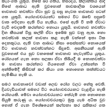
කැර-ගත යුතුයි. හිසේ බර ගතිය, හිසරදය, ක්ලාන්තය ආදි
හිසේ ආබාධ ඇති වුවහොත් තාවකාලික වශයෙන්
භාවනාව නවත්වා ඒවා සුව වූ පසු නැවත භාවනාව පටන්
ගත යුතුයි. යෝගාවචරයන්ට සමහර විට බඩේ පපුවේ
වාත වේදනා ඇති විය හැකිය. එසේ ඇති වී නම් ඒවාට
වැඩි වෙදකම් කරන්නට නොයා යුතුයි. භාවනාව නවත්වා
දින කීපයක් විසූ කල්හි ඒවා ඉබේම සුව වනු ඇත. නො
නවත්වාම කලක් භාවනා කළ හැකි වන්නේ ඉතා ටික
දෙනකුටය. ඇති වන ආබාධ නිසා සෙස්සන්ට නොයෙක්
විට භාවනාව නවත්වන්නට සිදුවේ. අසනීපයක් ඇති
වුවහොත් එය සුව වනතෙක් භාවනාව නැවැත්විය යුතුය.
රෝගයන් ගැන නො සලකා ඒවා තිබියදී ම නොනවත්වා
ම භාවනා කරන්නට ගියහොත් ඒවා උත්සන්න වී
අන්තිමේදී කිසිවක් කර කියා ගත නොහෙන තත්ත්වයට
පැමිණිය හැකි ය.
සමථ භාවනාවෝ වඩාත් ලෙඩ රෝග වලට හේතු වෙති.
දියවැඩියාවත් සමහර විට යෝගාවචරයනට වැළඳිය හැකි
රෝගයකි. මේවා යෝගාවචරයනට තේරුම් ගත නොහෙන
සියුම් කරුණු ය. යෝගාවචරයකුට මුත්‍ර යෑම අධික වුව
හොත් ඒ ගැන විශේෂයෙන් කල්පනා කර ප්‍රතිකාර ගත