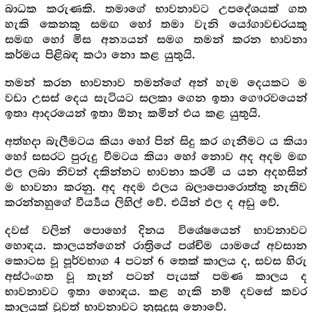
බාධක කරුණකි. තමාගේ භාවනාවට උපදේශයක් ගත
හැකි කෙනකු සමඟ හෝ තමා වැනි යෝගාවචරයකු
සමඟ හෝ මිස අන්‍යයන් සමග තමන් කරන භාවනා
කර්මය පිළිබඳ කථා නො කළ යුතුයි.
තමන් කරන භාවනාව තමන්ගේ අන් හැම දෙයකට ම
වඩා උසස් දෙය සැටියට සලකා ගෙන ඉතා ගෞරවයෙන්
ඉතා ආදරයෙන් ඉතා ඕනෑ කමින් එය කළ යුතුයි.
අත්හදා බැලීමටය කියා හෝ පින් සිදු කර ගැනීමට ය කියා
හෝ සසරට පුරුදු වීමටය කියා හෝ නොව අද අදම මඟ
ඵල ලබා නිවන් දකින්නට භාවනා කරමි ය යන අදහසින්
ම භාවනා කරනු. අද අදම ඵලය බලාපොරොත්තු නැතිව
කරන්නහුගේ වීර්‍ය්‍යය ලිහිල් වේ. එයින් ඵල ද අඩු වේ.
දවස් වලින් පොහෝ දිනය විශේෂයෙන් භාවනාවට
හොඳය. කාලයන්ගෙන් රාත්‍රියේ පශ්චිම යාමයේ අවසාන
කොටස වූ පූර්වභාග 4 පටන් 6 තෙක් කාලය ද, සවස හිරු
අස්ථංගත වූ තැන් පටන් පැයක් පමණ කාලය ද
භාවනාවට ඉතා හොඳය. කළ හැකි නම් දවසේ කවර
කාලයක් වුවත් භාවනාවට නුසුදුසු නොවේ.