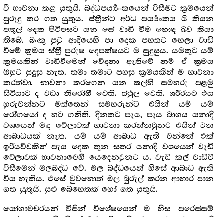
වී භාවනා කළ යුතුයි. බද්ධපර්‍ය්‍යංකයෙන් විසීමට ක්‍රමයෙන්
පුරුදු කර ගත යුතුය. ස්ත්‍රීන්ට අර්ධ පර්‍ය්‍යංකය යි කියන
පතුල් දෙක පිටිපසට යන සේ වාඩි වීම හොඳ බව කියා
තිබේ. බංකු පුටු ආදියෙහි පා දෙක පහතට හෙලා වාඩි
වීමේ ක්‍රමය ස්ත්‍රී පුරුෂ දෙපක්ෂයට ම සුදුසුය. යමකුට යම්
ක්‍රමයකින් වාඩිවීමෙන් වේදනා ඇතිවේ නම් ඒ ක්‍රමය
ඔහුට සුදුසු නැත. තමා තමාට පහසු ක්‍රමයකින් ම භාවනා
කරත්වා. භාවනා කරගෙන යන කල්හි සමහරු පළමු
සිටියාට ද වඩා නිරෝගී වෙති. ස්ථුල වෙති. ශරීරයට එය
හුරුවන්නට මත්තෙන් සමහරුන්ට එයින් යම් යම්
රෝගයෝ ද හට ගනිති. දිනකට පැය, පැය බාගය යනාදි
වශයෙන් මඳ වේලාවක් භාවනා කරන්නවුනට එයින් වන
ආබාධයක් නැත. යම් යම් ආබාධ ඇති වන්නේ එක්
ඉරියව්වකින් පැය දෙක තුන සතර යනාදි වශයෙන් වැඩි
වේලාවක් භාවනාවෙහි යෙදෙනවුනට ය. වැඩි කල් වාඩිවී
විසීමෙන් මලබද්ධ වේ. මල බද්ධයෙන් හිසේ ආබාධ ඇති
විය හැකිය. එසේ වුවහොත් මල බුරුල් කරන ආහාර පාන
ගත යුතුයි. සුළු බෙහෙතක් හෝ ගත යුතුයි.
යෝගාවචරයන් විසින් විශේෂයෙන් ම හිස පරෙස්සම්