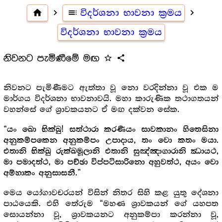
home
navigate_next
toc
විදර්ශනා භාවනා ක්‍රමය
navigate_next
විදර්ශනා භාවනා ක්‍රමය
නිවනට පැමිණීමේ මඟ
star_outline
share
නිවනට පැමිණීමට ඇත්තා වූ නො වරදින්නා වූ එක ම
මාර්ගය විදර්ශනා භාවනාවයි. මහා කාරුණික තථාගතයන්
වහන්සේ ගේ ශ්‍රාවකයනට ඒ මඟ දක්වන සේක.
“
යං ඛො භික්ඛු! සත්ථාරා කරණීයං සාවකානං හිතෙසිනා
අනුකම්පකෙන අනුකම්පං උපාදාය, තං වො කතං මයා.
එතානි භික්ඛු රුක්ඛමූලානි එතානි සුඤ්ඤාගාරානි ඣායථ,
මා පමාදත්ථ, මා පච්ඡා විප්පටිසාරිනො අහුවත්ථ, අයං වො
.”
අම්හාකං අනුසාසනී
මෙය යෝගාවචරයන් විසින් නිතර සිහි කළ යුතු දේශනා
පාඨයෙකි. එහි තේරුම “මහණ ශ්‍රාවකයන් ගේ යහපත
සොයන්නා වූ, ශ්‍රාවකයනට අනුකම්පා කරන්නා වූ,