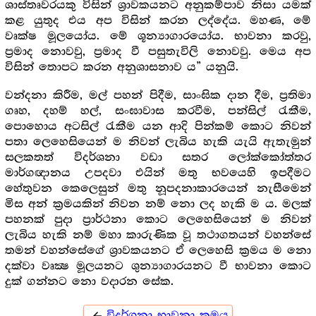
ශාස්තෘවරයකු විසින් ශ්‍රාවකයනට අනුකම්පාව නිසා යමක්
කළ යුතුද එය අප විසින් කරන ලද්දේය. මහණ, මේ
වෘක්ෂ මූලයෝය. මේ ශූන්‍යාගාරයෝය. භාවනා කරවු,
ප්‍රමාද නොවවු, ප්‍රමාද වී පසුතැවිලි නොවවු. මෙය අප
විසින් තොපට කරන අනුශාසනාව ය” යනුයි.
වන්දනා කිරීම, මල් පහන් පිදීම, සාංඝික දාන දීම, ප්‍රතිමා
ගෘහ, දහම් හල්, සංඝාවාස කරවීම, පන්සිල් රැකීම,
පොහොය අටසිල් රැකීම යන ආදි පින්කම් කොට නිවන්
පතා ලෙහෙසියෙන් ම නිවන් ලැබිය හැකි යැයි ඇතැමුන්
සලකතත් විදර්ශනා වඩා සතර ලෝක්කෝත්තර
මාර්ගඥානය උපදවා එයින් මතු භවයෙහි ඉපදීමට
හේතුවන කෙලෙසුන් මතු නූපදනාකාරයෙන් නැසීමෙන්
මිස අන් ක්‍රමයකින් නිවන නම් නො ලද හැකි ම ය. මලක්
පහනක් පුදා ප්‍රාර්ථනා කොට ලෙහෙසියෙන් ම නිවන්
ලැබිය හැකි නම් මහා කාරුණික වූ තථාගතයන් වහන්සේ
තමන් වහන්සේගේ ශ්‍රාවකයනට ඒ ලෙහෙසි ක්‍රමය ම නො
දක්වා වෘක්‍ෂ මූලයනට ශුන්‍යාගාරයනට වී භාවනා කොට
දුක් ගන්නට නො වදාරන සේක.
විදර්ශනා භාවනා ක්‍රමය
arrow_back