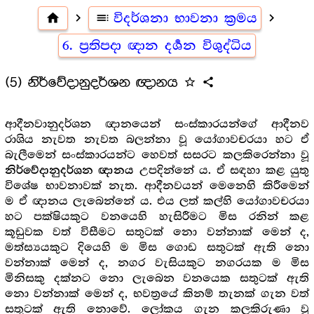
home
navigate_next
toc
විදර්ශනා භාවනා ක්‍රමය
navigate_next
6. ප්‍රතිපදා ඥාන දර්‍ශන විශුද්ධිය
(5) නිර්වේදානුදර්ශන ඥානය
star_outline
share
ආදීනවානුදර්ශන ඥානයෙන් සංස්කාරයන්ගේ ආදීනව
රාශිය නැවත නැවත බලන්නා වූ යෝගාවචරයා හට ඒ
බැලීමෙන් සංස්කාරයන්ට හෙවත් සසරට කලකිරෙන්නා වූ
උපදින්නේ ය. ඒ සඳහා කළ යුතු
නිර්වේදානුදර්ශන ඥානය
විශේෂ භාවනාවක් නැත. ආදීනවයන් මෙනෙහි කිරීමෙන්
ම ඒ ඥානය ලැබෙන්නේ ය. එය ලත් කල්හි යෝගාවචරයා
හට පක්ෂියකුට වනයෙහි හැසිරීමට මිස රනින් කළ
කූඩුවක වත් විසීමට සතුටක් නො වන්නාක් මෙන් ද,
මත්ස්‍යයකුට දියෙහි ම මිස ගොඩ සතුටක් ඇති නො
වන්නාක් මෙන් ද, නගර වැසියකුට නගරයක ම මිස
මිනිසකු දක්නට නො ලැබෙන වනයෙක සතුටක් ඇති
නො වන්නාක් මෙන් ද, භවත්‍රයේ කිනම් තැනක් ගැන වත්
සතුටක් ඇති නොවේ. ලෝකය ගැන කලකිරුණා වූ