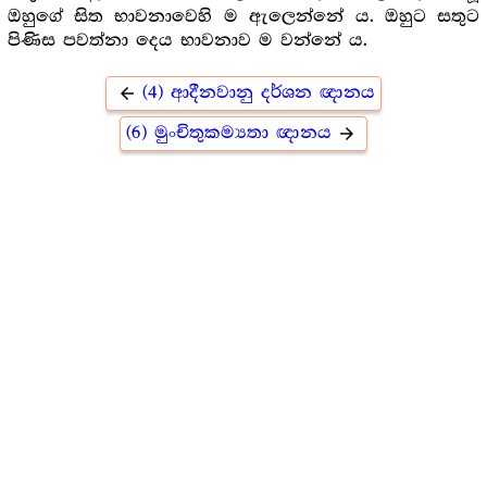
ඔහුගේ සිත භාවනාවෙහි ම ඇලෙන්නේ ය. ඔහුට සතුට
පිණිස පවත්නා දෙය භාවනාව ම වන්නේ ය.
(4) ආදීනවානු දර්ශන ඥානය
arrow_back
(6) මුංචිතුකම්‍යතා ඥානය
arrow_forward