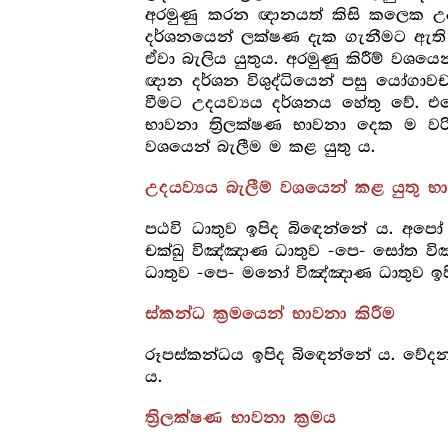
අරමුණු කරන ඥානයත් කිසි කලෙක උදය
දර්ශනයෙන් ලක්ෂණ දැක ගැනීමට ඇති බා
ඒවා බැලිය යුතුය. අරමුණු කිරීම් වශයෙ
ඥාන දර්ශන විශුද්ධියෙන් පසු යෝගාවචර
වීමට උදයව්‍යය දර්ශනය හේතු වේ. එස
භාවනා ත්‍රිලක්ෂණ භාවනා දෙක ම ව
වශයෙන් බැලීම ම කළ යුතු ය.
උදයව්‍යය බැලීම් වශයෙන් කළ යුතු 
පඨවි ධාතුව ඉපිද බිඳෙන්නේ ය. අපෝ
චක්ඛු විඤ්ඤාණ ධාතුව -පෙ- සෝත වි
ධාතුව -පෙ- මනෝ විඤ්ඤාණ ධාතුව ඉප
ස්කන්ධ ක්‍රමයෙන් භාවනා කිරීම
රූපස්කන්ධය ඉපිද බිඳෙන්නේ ය. වේද
ය.
ත්‍රිලක්ෂණ භාවනා ක්‍රමය