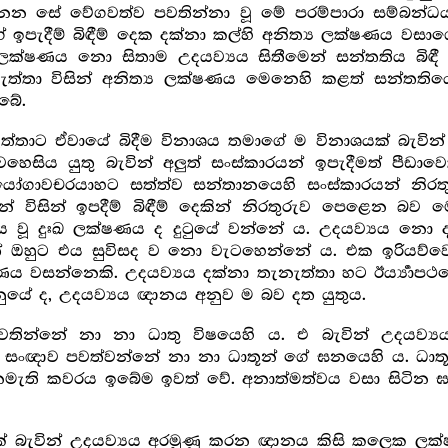
 සේ වේගවත්ව පවතින්නා වූ මේ පරම්පාරා සම්බන්ධයට
ඉපැදීම් බිඳීම් දෙක දක්නා කල්හි අනිත්‍ය ලක්ෂණය වසාගෙ
 ලක්ෂණය නො සිතාම උදයව්‍යය සිතීමෙන් සන්තතිය බිඳී අ
ැත්තා විසින් අනිත්‍ය ලක්ෂණය මෙනෙහි කළත් සන්තත
බේ.
ාට ඒවායේ බිදීම විනාශය තමාගේ ම විනාශයක් බැවින් ප
ෙසිය යුතු බැවින් අලුත් සංස්කාරයන් ඉපැදීමත් පීඩාවෙක
ූ යෝගාවචරයාහට සත්ත්ව සන්තානයෙහි සංස්කාරයන් නිරත
් විසින් ඉපදීම් බිඳීම් දෙකින් නිරතුරුව පෙළෙන 
ය වූ දුඃඛ ලක්ෂණය ද දුටුයේ වන්නේ ය. උදයව්‍යය නො ද
් ඔහුට එය සුවිසද ව නො වැටහෙන්නේ ය. එක ඉරියව්වෙ
ක්ෂණය වසන්නෙකි. උදයව්‍යය දක්නා තැනැත්තා හට ඊර්‍ය්‍
ුයේ ද, උදයව්‍යය ඥානය අනුව ම බව දත යුතුය.
ින්නේ නා නා ධාතු විෂයෙහි ය. එ බැවින් උදයව්‍ය
්ම සංඥාව පවත්වන්නේ නා නා ධාතූන් ගේ ඝනයෙහි ය. ධාත
ැති කවරය ඉබේම ඉවත් වේ. අනාත්මත්වය වසා සිටින ඝන
ෙකක් බැවින් උදයව්‍යය අරමුණු කරන ඥානය කිසි කලෙක 