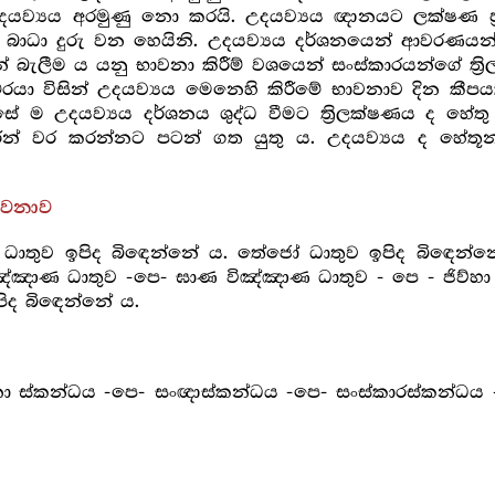
ව්‍යය අරමුණු නො කරයි. උදයව්‍යය ඥානයට ලක්ෂණ ප්‍
ධා දුරු වන හෙයිනි. උදයව්‍යය දර්ශනයෙන් ආවරණයන් දු
න් බැලීම ය යනු භාවනා කිරීම් වශයෙන් සංස්කාරයන්ගේ ත්‍
යා විසින් උදයව්‍යය මෙනෙහි කිරීමේ භාවනාව දින කීපයක්
ේ ම උදයව්‍යය දර්ශනය ශුද්ධ වීමට ත්‍රිලක්ෂණය ද හේතු
රින් වර කරන්නට පටන් ගත යුතු ය. උදයව්‍යය ද හේත
භාවනාව
 ධාතුව ඉපිද බිඳෙන්නේ ය. තේජෝ ධාතුව ඉපිද බිඳෙන්න
ඤ්ඤාණ ධාතුව -පෙ- ඝාණ විඤ්ඤාණ ධාතුව - පෙ - ජිව්හ
ිද බිඳෙන්නේ ය.
නා ස්කන්ධය -පෙ- සංඥාස්කන්ධය -පෙ- සංස්කාරස්කන්ධය