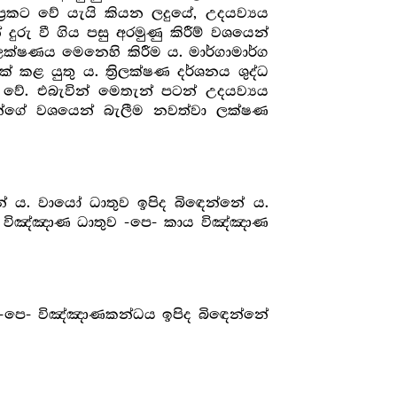
රකට වේ යැයි කියන ලදුයේ, උදයව්‍යය
රු වී ගිය පසු අරමුණු කිරීම් වශයෙන්
රිලක්ෂණය මෙනෙහි කිරීම ය. මාර්ගාමාර්ග
 කළ යුතු ය. ත්‍රිලක්ෂණ දර්ශනය ශුද්ධ
 වේ. එබැවින් මෙතැන් පටන් උදයව්‍යය
ූන්ගේ වශයෙන් බැලීම නවත්වා ලක්ෂණ
ේ ය. වායෝ ධාතුව ඉපිද බිඳෙන්නේ ය.
ා විඤ්ඤාණ ධාතුව -පෙ- කාය විඤ්ඤාණ
 -පෙ- විඤ්ඤාණකන්ධය ඉපිද බිඳෙන්නේ