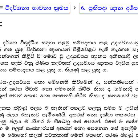
oc
විදර්ශනා භාවනා ක්‍රමය
navigate_next
6. ප්‍රතිපදා ඥාන දර්‍ශ
are
න දර්ශන විශුද්ධිය සඳහා පළමු සම්පදනය කළ උදයව්‍යය
කර ගත යුතු විදර්ශනා ඥානයන් පිළිවෙළට ඇති කැරගත හැකි
න්ගෙන් කිළිටි වී මොට වූ උදයව්‍යය ඥානය අනිත්‍යාද
කාගත හැකි වනු පිණිස නැවතත් උදයව්‍යය ඥානය වැඩිය යුත
ය සම්පාදනය කළ යුතු ය. තියුණු කළ යුතු ය.
ක්ෂණය-උදයව්‍යය නො මෙනෙහි කිරීමෙන් ද, සන්තතියෙන් 
ෙන් කරන පීඩාව නො මෙනෙහි කිරීම නිසා ද, ගමනාදි 
තුන් වෙන් කොට නො මෙනෙහි කිරීම නිසා ද, ඝනයෙන් ව
නක තිබුණු ජලය එ තැනින් පහළට ගලනු සමග ම උඩින්
ණු ජලය එතැනට පැමිණෙයි. අතරක් නො දක්වා කෙරෙන 
බුණු ජලය ම නිතර ම තිබෙනු සේ පෙනේ. එසේ ම සත්ත්
මඟ ම අලුත් සංස්කාරයක් අතරක් නො පෙනෙන සේ ඉපැදීම්
ට ම බොහෝ කලක් පවන්නාක් මෙන් පෙනේ. පරණ බිඳුණු සං