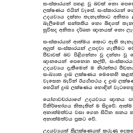
සංස්කාරයන් පහළ වූ බවක් නො පෙනෙන
ලක්ෂණය එයින් වැසේ. සංස්කාරයන් ගේ 
උදයව්‍යය දක්නා තැනැත්තාට අනිත්‍ය
බැලීමෙන් සන්තතිය නො බිඳගත් තැන
සුවිසද අනිත්‍ය දර්ශන ඥානයක් නො ලැ
සංස්කාරයන් ආත්මය කොට ඇති තැනැත්ත
අලුත් සංස්කාරයන් උපදවා ගැනීමට වෙහ
පීඩාවක් බව පිළිගන්නා වූ දන්නා ව
ඥානයෙන් පෙනෙන කල්හි, සංස්කාරයන
උදයව්‍යය දැකීමෙන් ම නිරන්තර පීඩන
සංඛ්‍යාත දුඃඛ ලක්ෂණය මෙනෙහි කළත
වැසෙන බැවින් ඊර්‍ය්‍යාපථය ද දුඃඛ ල
හෙයින් දුඃඛ ලක්ෂණය හොඳින් වැටහෙන
යෝගාවචරයාගේ උදයව්‍යය ඥානය පවත
විනිර්භෝගය නිතැතින් ම සිදුවේ. ආත
අනාත්මත්වය වසා ගෙන සිටින ඝනය නම
අනාත්මත්වය ප්‍රකට වේ.
උදයව්‍යයත් ත්‍රිලක්ෂණයත් කරුණු ද