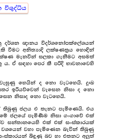
න විශුද්ධිය
ානු දර්ශන ඥානය විදර්ශනෝපක්ලේශයන්
 වීමට අනිත්‍යාදි ලක්ෂණත්‍රය හොඳින්
ි ලක්ෂණ මැනවින් සලකා ගැනීමට අසමත්
ු ය. ඒ සඳහා පෙර කී පරිදි භාවනාවෙහි
වැසුණු හෙයින් ද නො වැටහෙයි. දුඃඛ
සතර ඉරියව්වෙන් වැසෙන නිසා ද නො
ැසෙන නිසාද නො වැටහෙයි.
 තිබුණු ජලය එ තැනට පැමිණෙයි. එය
මේ ජලයේ පැමිණීම නිසා ගංගාවේ එක්
ව සන්තානයෙහි එක් එක් සංස්කාරයක්
 වශයෙන් වහා පැමිණෙන බැවින් තිබුණු
ස්කාරයන් බිඳුණු බව හා එතනට අලුත්