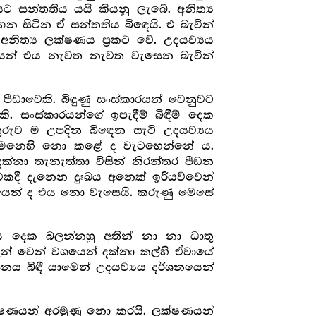
 සන්තතිය යයි කියනු ලැබේ. අනිත්‍ය
න සිටින ඒ සන්තතිය බිඳෙයි. එ බැවින්
නිත්‍ය ලක්ෂණය ප්‍රකට වේ. උදයව්‍යය
ියෙන් එය නැවත නැවත වැසෙන බැවින්
ීඩාවෙකි. බිඳුණු සංස්කාරයන් වෙනුවට
ි. සංස්කාරයන්ගේ ඉපැදීම් බිඳීම් දෙක
ුරුව ම උපදින බිඳෙන සැටි උදයව්‍යය
බව මෙනෙහි නො කළේ ද වැටහෙන්නේ ය.
ක්නා තැනැත්තා විසින් නිරන්තර පීඩන
කදී දැනෙන දුඃඛය අනෙක් ඉරියව්වෙන්
යාපථයෙන් ද එය නො වැසෙයි. කරුණු මෙසේ
ය දෙක බලන්නහු අතින් නා නා ධාතු
ූන් වෙන් වශයෙන් දක්නා කල්හි ඒවායේ
ය බිඳී යාමෙන් උදයව්‍යය දර්ශනයෙන්
ලක්ෂණයන් අරමුණු නො කරයි. ලක්ෂණයන්