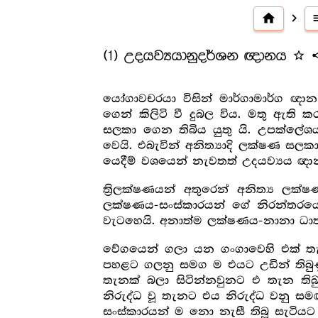
home
navigate_next
t
(1) උදයව්‍යයානුදර්ශන ඥානය
star_outline
sh
යෝගාවචරයා විසින් මාර්ගාමාර්ග ඥා
ගෙන් කිලිටි වී දුබල විය. මතු ඇති 
සලකා ගෙන තිබිය යුතු යි. උපක්ලේශය
වෙයි. එබැවින් අනිත්‍යාදි ලක්ෂණ සල
යෙදීම් වශයෙන් නැවතත් උදයව්‍යය ඥාන
ත්‍රිලක්ෂණයන් අතුරෙන් අනිත්‍ය ල
ලක්ෂණය-සංස්කාරයන් ගේ නිරන්තරය
වැටහෙයි. අනාත්ම ලක්ෂණය-නානා ධා
වේගයෙන් ගලා යන ගංගාවෙහි එක් තැ
පහළට ගලනු සමග ම එයට උඩින් තිබු
තැනක් බලා සිටින්නවුනට එ තැන ති
නිරුද්ධ වූ තැනට එය නිරුද්ධ වනු ස
සංස්කාරයන් ම නො නැසී තිබූ සැටිය