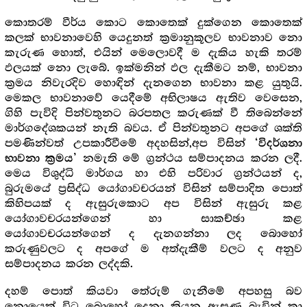
කොතරම් වීර්ය කොට කොතෙක් දුක්ගෙන කොතෙක්
කලක් භාවනාවෙහි යෙදුනත් ක්‍රමානුකූලව භාවනාව නො
කැරුණ හොත්, එයින් මෙලොවදී ම දැකිය හැකි තරම්
ඵලයක් නො ලැබේ. ඉක්මනින් ඵල දැකීමට නම්, භාවනා
ක්‍රමය නිවැරදිව හොඳින් දැනගෙන භාවනා කළ යුතුයි.
මෙකල භාවනාවේ යෙදීමේ අභිලාෂය ඇතිව වෙසෙන,
ගිහි පැවිදි පින්වතුනට බරපතල කරුණක් වී තිබෙන්නේ
මාර්ගදේශකයන් නැති බවය. ඒ පින්වතුනට අපගේ ශක්ති
පමණින්වත් උපකාරීවීමේ අදහසින්,අප විසින්
‘විදර්ශනා
නමැති මේ ග්‍රන්ථය සම්පාදනය කරන ලදී.
භාවනා ක්‍රමය’
මෙය විශුද්ධි මාර්ගය හා එහි පරිවාර ග්‍රන්ථයන් ද,
බුරුමයේ ප්‍රසිද්ධ යෝගාවචරයන් විසින් සම්පාදිත පොත්
කිහිපයක් ද ඇසුරුකොට අප විසින් ඇසුරු කළ
යෝගාවචරයන්ගෙන් හා සාකච්ඡා කළ
යෝගාවචරයන්ගෙන් ද දැනගන්නා ලද බොහෝ
කරුණුවලට ද අපගේ ම අත්දැකීම් වලට ද අනුව
සම්පාදනය කරන ලද්දකි.
දහම් පොත් කියවා තේරුම් ගැනීමේ අපහසු බව
නොයෙක් විට බොහෝ දෙනා කියනු ඇසුණු බැවින් කා