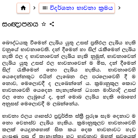
home
navigate_next
toc
විදර්ශනා භාවනා ක්‍රමය
navigate_next
සංඥාපනය
star_outline
share
බෞද්ධයකු වීමෙන් ලැබිය යුතු උසස් ප්‍රතිඵල ලැබිය හැකි
වනුයේ භාවනාවෙති. දන් දීමෙන් හා සිල් රැකීමෙන් ලැබිය
හැකි ඵල ද භාවනාවෙන් ලැබිය හැකි නුමුත්, භාවනාවෙන්
ලැබිය යුතු උසස් ඵල භාවනාවෙන් ම මිස, දන් දීමෙන්
සිල් රැකීමෙන් නො ලැබිය හැකිය. භාවනාවෙහි
යෙදෙන්නකුට එයින් ලැබෙන ඵල පරලොවෙහි දී ම
නොව, මෙලොවදී ද ලැබෙන්නේ ය. ක්‍රමානුකූල කොට
භාවනාවෙහි යෙදෙන තැනැත්තේ ධ්‍යාන මාර්ගාදි උසස්
ඵල නො ලැබුයේ ද, ඉන් මොබ ලැබිය හැකි බොහෝ
අනුසස් මෙලොවදී ම ලබන්නේය.
භාවනා ඵලය ගෘහස්ථ ප්‍රව්‍රර්ජිත ස්ත්‍රී පුරුෂ සැම දෙනාට ම
නො වෙනස්ව ලැබිය හැකිය. ක්‍රමානුකූලව භාවනාවෙහි
කලක් යෙදුනහොත් සිත කය දෙක භාවනාවට හැඩ
ගැසුණු පසු ඒ තැනැත්තා හට භාවනාව මහත් සුවයෙක්