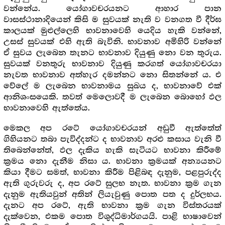
වන්නේය. යෝගාවචරයනට ආහාර පාන
වාසස්ථානාදියෙන් කිසි ම සුවයක් නැති ව වනගත වී දීර්ඝ
කාලයක් මුළුල්ලෙහි භාවනාවෙහි යෙදිය හැකි වන්නේ,
උසස් සුවයක් එහි ඇති බැවිනි. භාවනාව අමිහිරි වන්නේ
ඒ සුවය ලැබෙන තැනට භාවනාව දියුණු නො වන තුරුය.
සුවයක් වනතුරු භාවනාව දියුණු කරගත් යෝගාවචරයා
නැවත භාවනාව අත්හැර දමන්නට නො සිතන්නේ ය. එ
වේලේ ම ලැබෙන භාවනාමය සුඛය ද, භාවනාවේ එක්
ආනිශංසයෙකි. තවත් මෙලොවදී ම ලැබෙන බොහෝ ඵල
භාවනාවෙහි ඇත්තේය.
මෙකල අප රටේ යෝගාවචරයන් අඩුවී ඇත්තේත්
ගිහියනට තබා පැවිද්දන්ට ද භාවනාව අරළු කසාය වැනි වී
තිබෙන්නේත්, ඵල දැකිය හැකි සැටියට භාවනා කිරීමේ
ක්‍රමය නො දැනීම නිසා ය. භාවනා ක්‍රමයක් අන්‍යයනට
කියා දීමට සමත්, භාවනා කිරීම පිළිබඳ දැනුම, පළපුරුද්ද
ඇති ගුරුවරු ද, අප රටේ සුලභ නැත. භාවනා ක්‍රම ගැන
දැනුම ඇතියවුන් අතින් ලියැවුණු පොත පත ද දුර්ලභය.
දැනට අප රටේ, ඇති භාවනා ක්‍රම ගැන විස්තරයක්
දැක්වෙන, එකම පොත විශුද්ධිමාර්ගයයි. පාළි භාෂාවෙන්