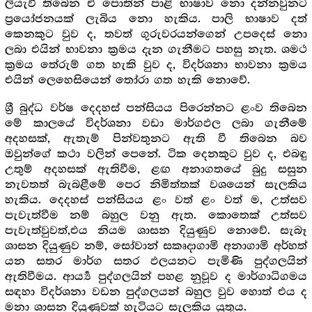
ලියැවී තිබෙන ඒ පොතින් පාළි භාෂාව නො දන්නවුනට
ප්‍රයෝජනයක් ලැබිය නො හැකිය. පාලි භාෂාව දත්
කෙනකුට වුව ද, තවත් ගුරුවරයන්ගෙන් උපදෙස් නො
ලබා එයින් භාවනා ක්‍රමය දැන ගැනීමට පහසු නැත. ශමථ
ක්‍රමය තේරුම් ගත හැකි වුව ද, විදර්ශනා භාවනා ක්‍රමය
එයින් ලෙහෙසියෙන් තෝරා ගත හැකි නොවේ.
ශ්‍රී බුද්ධ වර්ෂ දෙදහස් පන්සියය පිරෙන්නට ළංව තිබෙන
මේ කාලයේ විදර්ශනා වඩා මාර්ගඵල ලබා ගැනීමේ
අදහසක්, ඇතැම් පින්වතුනට ඇති වී තිබෙන බව
ඔවුන්ගේ කථා වලින් පෙනේ. ටික දෙනකුට වුව ද, එබඳු
උතුම් අදහසක් ඇතිවීම, ළඟ අනාගතයේ බුදු සසුන
නැවතත් බැබළීමේ පෙර නිමිත්තක් වශයෙන් සැලකිය
හැකිය. දෙදහස් පන්සියය ළං වත් ළං වත් ම, උත්සව
පැවැත්වීම නම් බහුල වනු ඇත. කොතෙක් උත්සව
පැවැත්වුවත්,එය නියම ශාසන දියුණුව නොවේ. සැබෑ
ශාසන දියුණුව නම්, සෝවාන් සකෘදාගාමි අනාගාමි අර්හත්
යන සතර මාර්ග සතර ඵලයනට පැමිණි පුද්ගලයින්
ඇතිවීමය. ආර්‍ය්‍ය පුද්ගලයින් පහළ නුවූව ද මාර්ගාධිගමය
සඳහා විදර්ශනා වඩන පුද්ගලයන් බහුල වුව හොත් එය ද
මනා ශාසන දියුණුවක් හැටියට සැලකිය යුතුය.