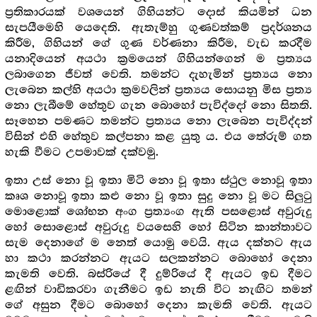
ප්‍ර‍තිකාරයක් වශයෙන් ගිහියන්ට දොස් කියමින් ධන
සැපයීමෙහි යෙදෙති. ඇතැම්හු ගුණවත්කම් ප්‍ර‍දර්ශනය
කිරීම, ගිහියන් ගේ ගුණ වර්ණනා කිරීම, වැඩ කරදීම
යනාදියෙන් අයථා ක්‍ර‍මයෙන් ගිහියන්ගෙන් ම ප්‍රත්‍යය
ලබාගෙන ජීවත් වෙති. තමන්ට දැහැමින් ප්‍ර‍ත්‍යය නො
ලැබෙන කල්හි අයථා ක්‍ර‍මවලින් ප්‍ර‍ත්‍යය සොයනු මිස ප්‍ර‍ත්‍ය
නො ලැබීමේ හේතුව ගැන බොහෝ පැවිද්දෝ නො සිතති.
සෑහෙන පමණට තමන්ට ප්‍ර‍ත්‍යය නො ලැබෙන පැවිද්දන්
විසින් එහි හේතුව කල්පනා කළ යුතු ය. එය තේරුම් ගත
හැකි වීමට උපමාවක් දක්වමු.
ඉතා උස් නො වූ ඉතා මිටි නො වූ ඉතා ස්ථුල නොවූ ඉතා
කෘශ නොවූ ඉතා කළු නො වූ ඉතා සුදු නො වූ මට සිලුටු
මොළොක් ශෝභන අංග ප්‍ර‍ත්‍යංග ඇති පසළොස් අවුරුදු
හෝ සොළොස් අවුරුදු වයසෙහි හෝ සිටින කාන්තාවට
සැම දෙනාගේ ම නෙත් යොමු වෙයි. ඇය දක්නට ඇය
හා කථා කරන්නට ඇයට සලකන්නට බොහෝ දෙනා
කැමති වෙති. බස්රියේ දී දුම්රියේ දී ඇයට ඉඩ දීමට
ළඟින් වාඩිකරවා ගැනීමට ඉඩ නැති විට නැඟිට තමන්
ගේ අසුන දීමට බොහෝ දෙනා කැමති වෙති. ඇයට