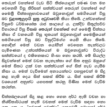
තෙරුන් වහන්සේ වැඩ සිටි තිස්යොදුන් පමණ වන මහ
වෙනෙහි විසූ තිරිසන් සත්ත්වයන් තෙරුන් වහන්සේ ගේ
මෛත්‍රී චිත්තානුභාවයෙන් ඔවුනොවුන් සමගියෙන් විසූ
බව
කියා තිබේ. උන්වහන්සේ
චූළසකුලුදායි සූත්‍ර‍ අටුවාවෙහි
විසුවේ ධර්මාශෝක රාජ කාලයේ ය. ලක්දිව සිතුල්පව්ව
විහාරයේ විසූ
ගේ මෛත්‍රී චිත්තය
විසාඛ තෙරුන් වහන්සේ
නිසා ඒ වනයෙහි විසූ භූතයන් ඔවුනොවුන් මෛත්‍රියෙන්
සමගියෙන් විසූ බව විසුද්ධිමග්ග යෙහි කියා තිබේ.
හොඳින් මෙත් වඩන යෝගීන් වෙසෙන තැන්වලට
පැමිණෙන උත්පත්තියෙන් ම ඔවුනොවුන්ට විරුද්ධ
සත්ත්වයෝ ද එකිනෙකාට හිංසා නො කරති. මේ සියල්ල
සිදුවන්නේ මෙත් වඩන තැනැත්තා ගේ සිත අනුව ඔහුගේ
මෙත් සිතට ලක් වන සත්ත්වයන් ගේ සිත් හැඩ ගැසීම
නිසා ය. මෙත් වැඩීමෙන් අන්‍යයන්හට පහසුවෙන් ම සිදු
කළ හැකි දෙය සිත් සකස් කිරීම ය. සිත් සකස් කිරීම්
වශයෙන් අනුන්ට යහපතක් කරනු පිණිස මෙත් වැඩීම
කරන්න.
චිත්තබලයෙන් සිදු කළ නො හෙන අර්ථ ඇති වචන හා
නිශ්චිතාර්ථයක් නැති වචනත් මෙත් වැඩීම සඳහා නො