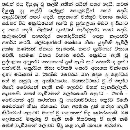
තවත් එය දියුණු වූ කල්හි අතින් පයින් පහර දෙයි. තවත්
දියුණු වූ කල්හි ගල්මුල් පොලුවලින් පහර දෙයි.
ආයුධවලින් පහර දෙයි. අනුනගේ වස්තුව විනාශ කරයි.
සමහර විට ක්‍රෝධයෙන් අන්ධ වූ පුද්ගලයා මවට ද පියාට
ද පහර දෙයි. සිල්වත් ගුණවත් පැවිද්දන්ට පහර දෙයි.
කරුණාවත් සහෝදර සහෝදරියන්ට සෙසු නෑයන්ට
අනර්ථ කරයි. බලවතුන්ගේ කෝපය නිසා යුදගිනි ඇවිලී
ලක්ෂ ගණනින් ජනයා නැසෙති. නගර ග්‍රාමයෝ විනාශ
වෙති. අපමණ ධනය විනාශ වෙයි. ක්‍රෝධය ඇති වූ
පුද්ගලයා අනුන්ට නොයෙක් දුක් ඇති කර තෙමේ ද දුක්ට
පත්වෙයි. ක්‍රෝධය නිසා පව්කම් කොට අපාගත වන්නෝ
ඉතා බොහෝ ය. ඊර්‍ෂ්‍යාව වෛරය යන දෙක ද ක්‍රෝධය
සේ ම නපුරු ය. අනර්ථකරය. මහානර්ථකර වූ ඒ ක්‍රෝධ
ඊර්‍ෂ්‍යා වෛරයන් නැති නම් ලොවට මහත් සැනසිල්ලකි.
සැපතකි. මෙත් වැඩීමෙන් ලෝකයෙහි ක්‍රෝධ - ඊර්‍ෂ්‍යා -
වෛරයන් අඩු කරන්නා වූ යෝගාවචරයා ක්‍රෝධ ඊර්‍ෂ්‍යා
වෛරයන් නිසා ජනයාට වන අපමණ දුක් කරදර නැති
කිරීමෙන් ලොවට මහත් වූ යහපතක් සිදු කරන්නෙකි. ඔබ
ලෝකයට මිතුරකු වී ඇති නම් හිතවතකු වී ඇති නම්
මෙත් වැඩීමෙන් ලොවට සිදු කළ හැකි යහපත කරන්න.