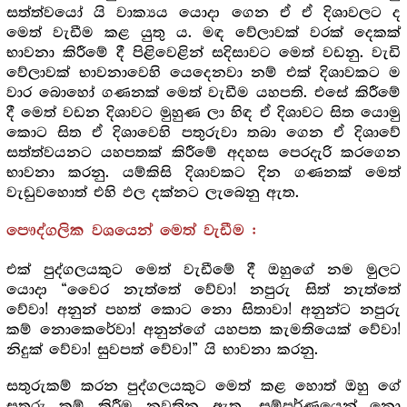
සත්ත්වයෝ යි වාක්‍යය යොදා ගෙන ඒ ඒ දිශාවලට ද
මෙත් වැඩීම කළ යුතු ය. මඳ වේලාවක් වරක් දෙකක්
භාවනා කිරීමේ දී පිළිවෙළින් සදිසාවට මෙත් වඩනු. වැඩි
වේලාවක් භාවනාවෙහි යෙදෙනවා නම් එක් දිශාවකට ම
වාර බොහෝ ගණනක් මෙත් වැඩීම යහපති. එසේ කිරීමේ
දී මෙත් වඩන දිශාවට මුහුණ ලා හිඳ ඒ දිශාවට සිත යොමු
කොට සිත ඒ දිශාවෙහි පතුරුවා තබා ගෙන ඒ දිශාවේ
සත්ත්වයනට යහපතක් කිරීමේ අදහස පෙරදැරි කරගෙන
භාවනා කරනු. යම්කිසි දිශාවකට දින ගණනක් මෙත්
වැඩුවහොත් එහි ඵල දක්නට ලැබෙනු ඇත.
පෞද්ගලික වශයෙන් මෙත් වැඩීම :
එක් පුද්ගලයකුට මෙත් වැඩීමේ දී ඔහුගේ නම මුලට
යොදා “වෛර නැත්තේ වේවා! නපුරු සිත් නැත්තේ
වේවා! අනුන් පහත් කොට නො සිතාවා! අනුන්ට නපුරු
කම් නොකෙරේවා! අනුන්ගේ යහපත කැමතියෙක් වේවා!
නිදුක් වේවා! සුවපත් වේවා!” යි භාවනා කරනු.
සතුරුකම් කරන පුද්ගලයකුට මෙත් කළ හොත් ඔහු ගේ
සතුරු කම් කිරීම නවතිනු ඇත. සම්පූර්ණයෙන් නො