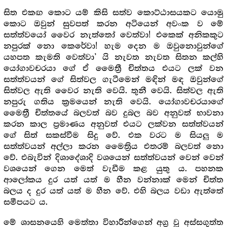
සිත එකඟ කොට යම් කිසි සත්ව කොට්ඨාසයකට යොමු
කොට ඔවුන් සුවපත් කරන අටියෙන් අවංක ව මේ
සත්ත්වයෝ වෛර නැත්තෝ වෙත්වා! එකෙක් අනිකකුට
නපුරක් නො කෙරේවා! හැම දෙන ම ඔවුනොවුන්ගේ
යහපත කැමති වෙත්වා’ යි නැවත නැවත සිතන කල්හි
යෝගාවචරයා ගේ ඒ මෛත්‍රී චිත්තය එයට ලක් වන
සත්ත්වයන් ගේ සිත්වල ගැටීමෙන් මඳින් මඳ ඔවුන්ගේ
සිත්වල ඇති වෛර නැති වෙයි. තුනී වෙයි. සිත්වල ඇති
නපුරු ගතිය ක්‍ර‍මයෙන් නැති වෙයි. යෝගාවචරයාගේ
මෛත්‍රී චිත්තයේ බලවත් බව දුබල බව අනුවත් භාවනා
කරන කාල ප්‍ර‍මාණය අනුවත් එයට ලක්වන සත්ත්වයන්
ගේ සිත් සකස්වීම සිදු වේ. එක වරට ම සියලු ම
සත්ත්වයන් අල්ලා කරන මෛත්‍රිය එතරම් බලවත් නො
වේ. එබැවින් දිශාදේශාදි වශයෙන් සත්ත්වයන් වෙන් වෙන්
වශයෙන් ගෙන මෙත් වැඩීම කළ යුතු ය. පහනක
ආලෝකය දුර යත් යත් ම හීන වන්නාක් මෙන් චිත්ත
බලය ද දුර යත් යත් ම හීන වේ. එහි බලය වඩා ඇත්තේ
සමීපයට ය.
මේ ශාසනයෙහි මෙත්තා විහාරීන්ගෙන් අග්‍ර‍ වූ අස්සගුත්ත