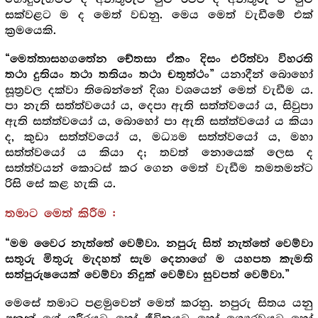
සක්වළට ම ද මෙත් වඩනු. මෙය මෙත් වැඩීමේ එක්
ක්‍ර‍මයෙකි.
“මෙත්තාසහගතේන චේතසා ඒකං දිසං එරිත්වා විහරති
යනාදීන් බොහෝ
තථා දුතියං තථා තතියං තථා චතුත්ථං”
සූත්‍ර‍වල දක්වා තිබෙන්නේ දිශා වශයෙන් මෙත් වැඩීම ය.
පා නැති සත්ත්වයෝ ය, දෙපා ඇති සත්ත්වයෝ ය, සිවුපා
ඇති සත්ත්වයෝ ය, බොහෝ පා ඇති සත්ත්වයෝ ය කියා
ද, කුඩා සත්ත්වයෝ ය, මධ්‍යම සත්ත්වයෝ ය, මහා
සත්ත්වයෝ ය කියා ද; තවත් නොයෙක් ලෙස ද
සත්ත්වයන් කොටස් කර ගෙන මෙත් වැඩීම තමතමන්ට
රිසි සේ කළ හැකි ය.
තමාට මෙත් කිරීම :
“මම වෛර නැත්තේ වෙම්වා. නපුරු සිත් නැත්තේ වෙම්වා
සතුරු මිතුරු මැදහත් සැම දෙනාගේ ම යහපත කැමති
සත්පුරුෂයෙක් වෙම්වා නිදුක් වෙම්වා සුවපත් වෙම්වා.”
මෙසේ තමාට පළමුවෙන් මෙත් කරනු. නපුරු සිතය යනු