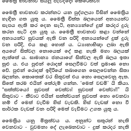
මෛත්‍රී භාවනාව සියලු පැවිද්දෝ කෙරෙත්වා!
මෛත්‍රී භාවනාව කරන්නට යන පුද්ගලයා විසින් මෛත්‍රිය
හැඳින ගත යුතු ය. මෛත්‍රී චිත්ත බලයෙන් අන්‍යයන්ට
සැපය ඇති කර දෙන සැටි, අන්‍ය්‍යන්ගේ දුක් කරදර දුරු
කරන සැටි දත යුතු ය. මෛත්‍රී භාවනාව කළා වන්නේ
අන්‍යයන්ට සුවයක් ඇති වන පරිදි අන්‍යයන්ගේ දුක් දුරු
වන පරිදි, එය කළ හොත් ය. ධ්‍යානාභිඥා ලබා ඇති
අයගේ සිත්වල නොයෙක් දේ කළ හැකි මහා බලයක්
ඇත්තේ ය. සාමාන්‍ය ජනයාගේ සිත්වල ඇති බලය ඉතා
සුළු ය. එය පුළුන් රොදක් සෙලවීමට වත් ප්‍ර‍මාණ නො
වේ. පුළුන් රොදක් ඉදිරියේ තබාගෙන සෙලවෙන්න සිතා
බලන්න. කොතෙක් වර සිතුවත් එය නො සෙලවෙනු ඇත.
සිතේ තරම එයින් තේරුම් ගන්න. ‘මෙත් වඩමි’ යි කියා.
“සත්ත්වයෝ සුවපත් වෙත්වා! සුවපත් වෙත්වා!!” යි
සිතුවාට - කීවාට එයින් සත්ත්වයන් සුවපත් නො වෙනවා
නම් ඒ මෙත් වැඩීම හිස් වැඩකි. හිස් වැඩක් නො වී
සාර්ථක වැඩක් වන පරිදි මෙත් වැඩීමට උගත යුතු ය.
මෛත්‍රිය යනු මිත්‍ර‍ත්වය ය. අනුන්ට සතුරන් නැති
වෙනවාට - වුවමනා දේ ලැබෙනවාට - දුක් කරදර නැති