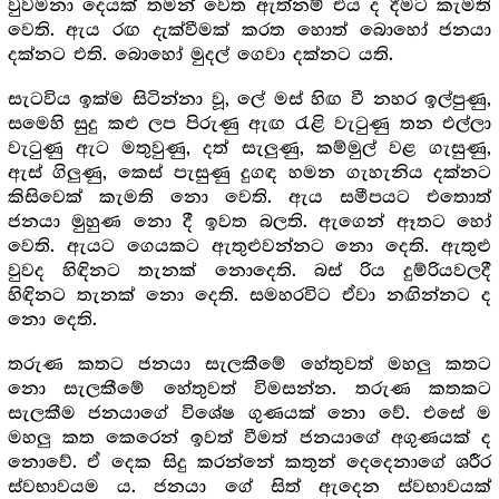
වුවමනා දෙයක් තමන් වෙත ඇත්නම් එය ද දීමට කැමති
වෙති. ඇය රඟ දැක්වීමක් කරත හොත් බොහෝ ජනයා
දක්නට එති. බොහෝ මුදල් ගෙවා දක්නට යති.
සැටවිය ඉක්ම සිටින්නා වූ, ලේ මස් හිඟ වී නහර ඉල්පුණු,
සමෙහි සුදු කළු ලප පිරුණු ඇඟ රැළි වැටුණු තන එල්ලා
වැටුණු ඇට මතුවුණු, දත් සැලුණු, කම්මුල් වළ ගැසුණු,
ඇස් ගිලුණු, කෙස් පැසුණු දුගඳ හමන ගැහැනිය දක්නට
කිසිවෙක් කැමති නො වෙති. ඇය සමීපයට එතොත්
ජනයා මුහුණ නො දී ඉවත බලති. ඇගෙන් ඈතට හෝ
වෙති. ඇයට ගෙයකට ඇතුළුවන්නට නො දෙති. ඇතුළු
වුවද හිඳිනට තැනක් නොදෙති. බස් රිය දුම්රියවලදී
හිඳිනට තැනක් නො දෙති. සමහරවිට ඒවා නඟින්නට ද
නො දෙති.
තරුණ කතට ජනයා සැලකීමේ හේතුවත් මහලු කතට
නො සැලකීමේ හේතුවත් විමසන්න. තරුණ කතකට
සැලකීම ජනයාගේ විශේෂ ගුණයක් නො වේ. එසේ ම
මහලු කත කෙරෙන් ඉවත් වීමත් ජනයාගේ අගුණයක් ද
නොවේ. ඒ දෙක සිදු කරන්නේ කතුන් දෙදෙනාගේ ශරීර
ස්වභාවයම ය. ජනයා ගේ සිත් ඇදෙන ස්වභාවයක්