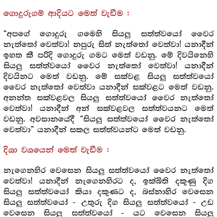
ගොදුරුගම් ආදියට මෙත් වැඩීම :
“අපගේ ගොදුරු ගමෙහි සියලු සත්ත්වයෝ වෛර
නැත්තෝ වෙත්වා! නපුරු සිත් නැත්තෝ වෙත්වා! යනාදීන්
ඉහත කී පරිදි ගොදුරු ගමට මෙත් වඩනු. මේ දිවයිනෙහි
සියලු සත්ත්වයෝ වෛර නැත්තෝ වෙත්වා! යනාදීන්
දිවයිනට මෙත් වඩනු. මේ සක්වළ සියලු සත්ත්වයෝ
වෛර නැත්තෝ වෙත්වා යනාදීන් සක්වළට මෙත් වඩනු.
අනන්ත සක්වළවල සියලු සත්ත්වයෝ වෛර නැත්තෝ
වෙත්වා! යනාදීන් අන් සක්වළවල සත්ත්වයනට මෙත්
වඩනු. අවසානයේදී “සියලු සත්ත්වයෝ වෛර නැත්තෝ
වෙත්වා” යනාදීන් සකල සත්ත්වයන්ට මෙත් වඩනු.
දිශා වශයෙන් මෙත් වැඩීම :
නැගෙනහිර වෙසෙන සියලු සත්ත්වයෝ වෛර නැත්තෝ
වෙත්වා! යනාදීන් නැගෙනහිරට ද, ඉක්බිති දකුණු දිග
සියලු සත්ත්වයෝ කියා දකුණට ද, බස්නාහිර වෙසෙන
සියලු සත්ත්වයෝ - උතුරු දිග සියලු සත්ත්වයෝ - උඩ
වෙසෙන සියලු සත්ත්වයෝ - යට වෙසෙන සියලු