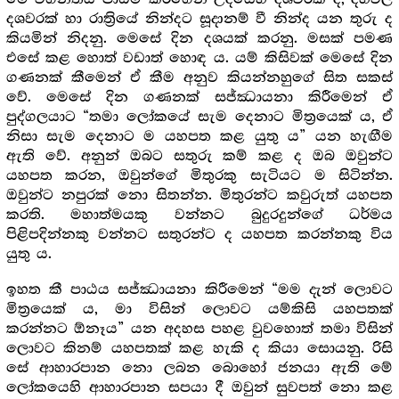
දශවරක් හා රාත්‍රියේ නින්දට සූදානම් වී නින්ද යන තුරු ද
කියමින් නිදනු. මෙසේ දින දශයක් කරනු. මසක් පමණ
එසේ කළ හොත් වඩාත් හොඳ ය. යම් කිසිවක් මෙසේ දින
ගණනක් කීමෙන් ඒ කීම අනුව කියන්නහුගේ සිත සකස්
වේ. මෙසේ දින ගණනක් සජ්ඣායනා කිරීමෙන් ඒ
පුද්ගලයාට “තමා ලෝකයේ සැම දෙනාට මිත්‍ර‍යෙක් ය, ඒ
නිසා සැම දෙනාට ම යහපත කළ යුතු ය” යන හැඟීම
ඇති වේ. අනුන් ඔබට සතුරු කම් කළ ද ඔබ ඔවුන්ට
යහපත කරන, ඔවුන්ගේ මිතුරකු සැටියට ම සිටින්න.
ඔවුන්ට නපුරක් නො සිතන්න. මිතුරන්ට කවුරුත් යහපත
කරති. මහාත්මයකු වන්නට බුදුරදුන්ගේ ධර්මය
පිළිපදින්නකු වන්නට සතුරන්ට ද යහපත කරන්නකු විය
යුතු ය.
ඉහත කී පාඨය සජ්ඣායනා කිරීමෙන් “මම දැන් ලොවට
මිත්‍රයෙක් ය, මා විසින් ලොවට යම්කිසි යහපතක්
කරන්නට ඕනෑය” යන අදහස පහළ වුවහොත් තමා විසින්
ලොවට කිනම් යහපතක් කළ හැකි ද කියා සොයනු. රිසි
සේ ආහාරපාන නො ලබන බොහෝ ජනයා ඇති මේ
ලෝකයෙහි ආහාරපාන සපයා දී ඔවුන් සුවපත් නො කළ