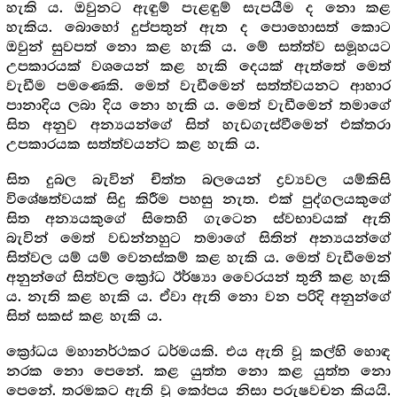
හැකි ය. ඔවුනට ඇඳුම් පැළඳුම් සැපයීම ද නො කළ
හැකිය. බොහෝ දුප්පතුන් ඇත ද පොහොසත් කොට
ඔවුන් සුවපත් නො කළ හැකි ය. මේ සත්ත්ව සමූහයට
උපකාරයක් වශයෙන් කළ හැකි දෙයක් ඇත්තේ මෙත්
වැඩීම පමණෙකි. මෙත් වැඩීමෙන් සත්ත්වයනට ආහාර
පානාදිය ලබා දිය නො හැකි ය. මෙත් වැඩීමෙන් තමාගේ
සිත අනුව අන්‍යයන්ගේ සිත් හැඩගැස්වීමෙන් එක්තරා
උපකාරයක සත්ත්වයන්ට කළ හැකි ය.
සිත දුබල බැවින් චිත්ත බලයෙන් ද්‍ර‍ව්‍යවල යම්කිසි
විශේෂත්වයක් සිදු කිරීම පහසු නැත. එක් පුද්ගලයකුගේ
සිත අන්‍යයකුගේ සිතෙහි ගැටෙන ස්වභාවයක් ඇති
බැවින් මෙත් වඩන්නහුට තමාගේ සිතින් අන්‍යයන්ගේ
සිත්වල යම් යම් වෙනස්කම් කළ හැකි ය. මෙත් වැඩීමෙන්
අනුන්ගේ සිත්වල ක්‍රෝධ ඊර්ෂ්‍යා වෛරයන් තුනී කළ හැකි
ය. නැති කළ හැකි ය. ඒවා ඇති නො වන පරිදි අනුන්ගේ
සිත් සකස් කළ හැකි ය.
ක්‍රෝධය මහානර්ථකර ධර්මයකි. එය ඇති වූ කල්හි හොඳ
නරක නො පෙනේ. කළ යුත්ත නො කළ යුත්ත නො
පෙනේ. තරමකට ඇති වූ කෝපය නිසා පරුෂවචන කියයි.