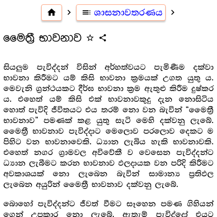
home
navigate_next
toc
ශාසනාවතරණය
navigate_next
මෛත්‍රී භාවනාව
star_outline
share
සියලුම පැවිද්දන් විසින් අර්හත්වයට පැමිණීම දක්වා
භාවනා කිරීමට යම් කිසි භාවනා ක්‍ර‍මයක් උගත යුතු ය.
මෙවැනි ග්‍ර‍න්ථයකට දීර්ඝ භාවනා ක්‍ර‍ම ඇතුළු කිරීම දුෂ්කර
ය. එහෙත් යම් කිසි එක් භාවනාවකුදු දැන නොසිටිය
හොත් පැවිදි ජීවිතයට එය තරම් නො වන බැවින් “මෛත්‍රී
භාවනාව” පමණක් කළ යුතු සැටි මෙහි දක්වනු ලැබේ.
මෛත්‍රී භාවනාව පැවිද්දාට මෙලොව පරලොව දෙකට ම
පිහිට වන භාවනාවෙකි. ධ්‍යාන ලැබිය හැකි භාවනාවකි.
එහෙත් නගර ග්‍රාමවල අවිවේකී ව වෙසෙන පැවිද්දන්ට
ධ්‍යාන ලැබීමට කරන භාවනාව ඵලදායක වන පරිදි කිරීමට
අවකාශයක් නො ලැබෙන බැවින් සාමාන්‍ය ප්‍ර‍තිඵල
ලැබෙන අයුරින් මෛත්‍රී භාවනාව දක්වනු ලැබේ.
බොහෝ පැවිද්දන්ට ජීවත් වීමට සෑහෙන පමණ ගිහියන්
ගෙන් උපකාර නො ලැබේ. ඇතැම් පැවිද්දෝ එයට