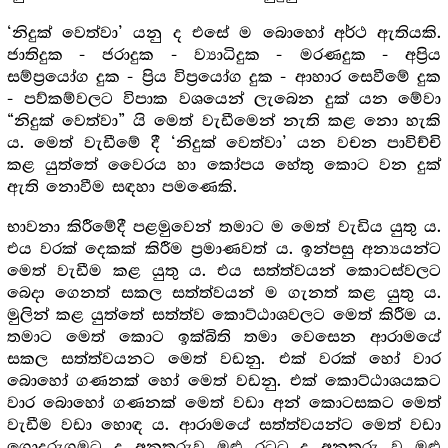
‘නිදුක් වෙත්වා’ යනු ද එසේ ම බොහෝ අර්ථ ඇතියකි.
ජාතිදුක - ජරාදුක - ව්‍යාධිදුක - මරණදුක - අප්‍රිය
සම්ප්‍රයෝග දුක - ප්‍රිය විප්‍රයෝග දුක - ආහාර සෙවීමේ දුක
- පව්කම්වලට විපාක වශයෙන් ලැබෙන දුක් යන මේවා
“නිදුක් වෙත්වා” යි මෙත් වැඩීමෙන් නැති කළ නො හැකි
ය. මෙත් වැඩීමේ දී ‘නිදුක් වෙත්වා’ යන වචන පාවිච්චි
කළ යුත්තේ වෛරය හා කෝපය හේතු කොට වන දුක්
ඇති නොවීම සඳහා පමණෙකි.
භාවනා කිරීමේදී පළමුවෙන් තමාට ම මෙත් වැඩිය යුතු ය.
එය වරක් දෙකක් කිරීම ප්‍ර‍මාණවත් ය. ඉන්පසු අන්‍යයන්ට
මෙත් වැඩීම කළ යුතු ය. එය සත්ත්වයන් කොටස්වලට
බෙදා ගෙනත් සකල සත්ත්වයන් ම ගැනත් කළ යුතු ය.
මුලින් කළ යුත්තේ සත්ත්ව කොට්ඨාශවලට මෙත් කිරීම ය.
තමාට මෙත් කොට ඉක්බිති තමා වෙසෙන ආරාමයේ
සකල සත්ත්වයනට මෙත් වඩනු. එක් වරක් හෝ වාර
බොහෝ ගණනක් හෝ මෙත් වඩනු. එක් කොට්ඨාශයකට
වාර බොහෝ ගණනක් මෙත් වඩා අන් කොටසකට මෙත්
වැඩීම වඩා හොඳ ය. ආරාමයේ සත්ත්වයන්ට මෙත් වඩා
ගොදුරුගමට ද අනතුරුව මුළු රටට ද අනතුරු ව මුළු