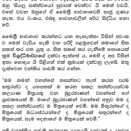
ඔහු ‘සියලු සත්ත්වයෝ සුවපත් වෙත්වා’ යි මෙත් වඩයි.
එසේ වඩන ඔහුගේ ඒ මෛත්‍රී භාවනාවෙහි සෘජු ගුණය
නැත. එය වංකය, එබඳු භාවනාවලින් අර්ථ සිද්ධිය නො
වේ.
මෛත්‍රී භාවනාව කරන්නට යන තැනැත්තා විසින් අවංක
ව මෙත් වැඩිය හැකි වන පරිදි පළමුවෙන් තමාගේ සිත
සකස් කර ගත යුතු ය. සිත සකස් කර ගැනීමේ නොයෙක්
ක්‍ර‍ම
දක්වා ඇත්තේ ය. මෙහි ද අප විසින්
විශුද්ධිමාර්ගයේ
ඉතා හොඳය යි පිළිගත් එක් ක්‍ර‍මයක් දක්වනු ලැබේ. මතු
දැක්වෙන වන්තිය පාඩම් කර ගන්න.
“මම තමන් වහන්සේ නසන්නට තැත් කරන පරම
සතුරන්ට ද යහපතක් ම කරන සකල සත්ත්වයන්ටම
කල්‍යාණ මිත්‍ර‍යකු වන බුදුරජාණන් වහන්සේ ගේ
ශ්‍රාවකයෙක් මි. මාගේ බුදුරජාණන් වහන්සේ අනුව මම ද
සකල සත්ත්වයන්ට ම මිත්‍රයෙක් වෙමි. මම මිතුරන්ගේ ද
මිත්‍රයෙක් මධ්‍යස්ථයන්ගේ ද මිත්‍රයෙක් සතුරන්ගේ ද
මිත්‍රයෙක්, සෑම දෙනාගේ ම මිත්‍රයෙක් වෙමි.”
මේ වගන්තිය පාඩම් කරගෙන උදයෙහි දශවරක් ද, දහවල