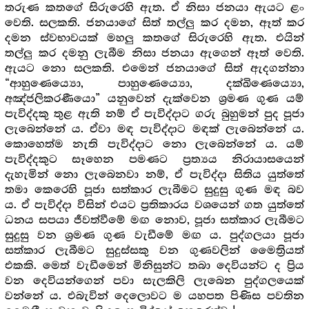
තරුණ කතගේ සිරුරෙහි ඇත. ඒ නිසා ජනයා ඇයට ළං
වෙති. සලකති. ජනයාගේ සිත් තල්ලු කර දමන, ඈත් කර
දමන ස්වභාවයක් මහලු කතගේ සිරුරෙහි ඇත. එයින්
තල්ලු කර දමනු ලැබීම නිසා ජනයා ඇගෙන් ඈත් වෙති.
ඇයට නො සලකති. එමෙන් ජනයාගේ සිත් ඇදගන්නා
“ආහුණෙය්‍යො, පාහුණෙය්‍යො, දක්ඛිණෙය්‍යො,
අඤ්ජලිකරණීයො” යනුවෙන් දැක්වෙන ශ්‍ර‍මණ ගුණ යම්
පැවිද්දකු තුළ ඇති නම් ඒ පැවිද්දාට ගරු බුහුමන් පුද පූජා
ලැබෙන්නේ ය. ඒවා මඳ පැවිද්දාට මඳක් ලැබෙන්නේ ය.
කොහෙත්ම නැති පැවිද්දාට නො ලැබෙන්නේ ය. යම්
පැවිද්දකුට සෑහෙන පමණට ප්‍ර‍ත්‍යය නිරායාසයෙන්
දැහැමින් නො ලැබෙනවා නම්, ඒ පැවිද්දා සිතිය යුත්තේ
තමා කෙරෙහි පූජා සත්කාර ලැබීමට සුදුසු ගුණ මඳ බව
ය. ඒ පැවිද්දා විසින් එයට ප්‍ර‍තිකාරය වශයෙන් ගත යුත්තේ
ධනය සපයා ජීවත්වීමේ මඟ නොව, පූජා සත්කාර ලැබීමට
සුදුසු වන ශ්‍ර‍මණ ගුණ වැඩීමේ මඟ ය. පුද්ගලයා පූජා
සත්කාර ලැබීමට සුදුස්සකු වන ගුණවලින් මෛත්‍රියත්
එකකි. මෙත් වැඩීමෙන් මිනිසුන්ට තබා දෙවියන්ට ද ප්‍රිය
වන දෙවියන්ගෙන් පවා සැලකිලි ලැබෙන පුද්ගලයෙක්
වන්නේ ය. එබැවින් දෙලොවට ම යහපත පිණිස පවතින