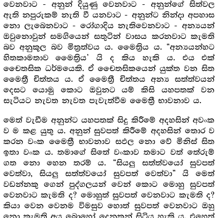
වෙනවාට - අනුන් දියුණු වෙනවාට - අනුන්ගේ සිත්වල
ඇති නපුරුකම් නැති වී යනවාට - අනුන්ට නින්දා අපහාස
නො ලැබෙනවාට - රෝගාදිය නැතිවෙනවාට - අන්‍යයන්
ඔවුනොවුන් සමගියෙන් සතුටින් වාසය කරනවාට කැමති
බව අනුකූල බව මිත්‍ර‍ත්වය ය. මෛත්‍රිය ය. “අන්‍යයන්හට
හිතකාමතාව මෛත්‍රිය’ යි ද කිය හැකි ය. එය එක්
චෛතසික ධර්මයෙකි. ඒ චෛතසිකයෙන් යුක්ත වන සිත
මෛත්‍රී චිත්තය ය. ඒ මෛත්‍රී චිත්තය අන්‍ය සත්ත්වයන්
දෙසට යොමු කොට ඔවුනට යම් කිසි යහපතක් වන
සැටියට නැවත නැවත පැවැත්වීම මෛත්‍රී භාවනාව ය.
මෙත් වැඩීම අනුන්ට යහපතක් සිදු කිරීමේ අදහසින් අවංක
ව ම කළ යුතු ය. අනුන් සුවපත් කිරීමේ අදහසින් තොර ව
කරන වංක මෛත්‍රී භාවනාව සඵල නො වේ මිනිස් සිත
ඉතා වංක ය. තමාගේ සිතේ වංකාව තමාට වත් තේරුම්
ගත නො හෙන තරම් ය. “සියලු සත්ත්වයෝ සුවපත්
වෙත්වා, සියලු සත්ත්වයෝ සුවපත් වෙත්වා” යි මෙත්
වඩන්නකු ගෙන් පුද්ගලයන් වෙන් කොට මොහු සුවපත්
වෙනවාට කැමති ද? මොහුත් සුවපත් වෙනවාට කැමති ද?
කියා වෙන වෙනම විමසුව හොත් සුවපත් වෙනවාට ඔහු
නො කැමති අය බොහෝ දෙනකුන් සිටිය හැකි ය. එහෙත්