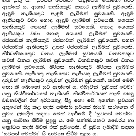
ගත යුතු ය. “සුවපත් වෙත්වා” යනුවෙහි බොහෝ අර්ථ
ඇත්තේ ය. ආහාර නැතියකුට ආහාර ලැබීමත් සුවයෙකි.
ඇඳුම් නැතියකුට ඇඳුම් ලැබීමත් සුවයෙකි. ඇඳුම්
ඇතියකුට වඩා හොඳ ඇඳුම් ලැබීමත් සුවයෙකි. ගෙයක්
නැතියකුට ගෙයක් ලැබීමත් සුවයෙකි. හොඳ ගෙයක්
ඇතියකුට වඩා හොඳ ගෙයක් ලැබීමත් සුවයෙකි.
රස්සාවක් නැතියකුට රස්සාවක් ලැබීමත් සුවයෙකි. පහත්
රස්සාවක් ඇතියකුට උසස් රස්සාවක් ලැබීමත් සුවයෙකි.
නිර්ධනිකයකුට ධනය ලැබීමත් සුවයෙකි. ධනවතකුට
තවත් ධනය ලැබීමත් සුවයෙකි. ධනවතකුට තවත් ධනය
ලැබීමත් සුවයෙකි. බිරියක නැතියකුට බිරියක ලැබීමත්
සුවයෙකි. සැමියකු නැතියකට සැමියකු ලැබීමත් සුවයෙකි.
දරුවන් නැතියකුට දරුවන් ලැබීමත් සුවයෙකි. තවත් මෙහි
නො කී බොහෝ සුව ඇත්තේ ය. එබැවින් ‘සුවපත් වේවා’
යනු නිශ්චිතාර්ථයක් නැතියකි. නිශ්චිතාර්ථයක් නැති එබඳු
වචනවලින් එක් අර්ථයකුදු සිදු නො වේ. අනේක සුවයන්
අතුරෙන් සිදු කළ හැකි යම්කිසි සුවයක් නියම කරගෙන ඒ
සුවය ලබාදීම සඳහා මෙත් වැඩීමේ දී ‘සුවපත් වෙත්වා’
යනු භාවිතා කිරීම සුදුසු ය. මේ සත්ත්වයනට වෛරය හා
ක්‍රෝධය නැති බවත් එක් සුවයෙකි. ඒ සුවය ලබාදීම සඳහා
‘සුවපත් වෙත්වා’ යි භාවනා කිරීම සුදුසු ය.