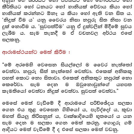
අනුන් ගේ ශරීරයට හෝ ජීවිතයට හෝ ගෞරවයට හෝ
කීර්තියට හෝ ධනයට හෝ හානියක් වේවාය කියා හෝ
හානියක් කරන්නට ඕනෑ ය කියා හෝ ඇති වන සිත ය.
‘නිදුක් වීම ය’ යනු වෛරය නිසා නපුරු සිත නිසා වන
දුක් නොවීම ය. ‘සුවපත්වීම’ යනු ඒ දුක්වලින් මිදීමේ සුවය
ලැබීම ය. සැම තැනදී ම ඒ වචනවල අර්ථය එසේ
සලකනු.
ආරාමස්ථයන්ට මෙත් කිරීම :
“මේ අරමෙහි වෙසෙන සියල්ලෝ ම වෛර නැත්තෝ
වෙත්වා. නපුරු සිත් නැත්තෝ වෙත්වා. එකෙක් අනිකකු
පහත් කොට නො සිතාවා. එකෙක් අනිකකුට නපුරක් නො
කෙරේවා. සැම දෙන ම ඔවුනොවුන්ගේ යහපත
කැමතියෝ වෙත්වා නිදුක් වෙත්වා. සුවපත් වෙත්වා.”
මෙසේ මෙත් වැඩීමේ දී ආරාමයේ පරිච්ඡේදය සලකා
ගෙන එය තුළ වෙසෙන ගිහියෝ ය, පැවිද්දෝ ය, කුඩා
මහත් සියලු තිරිසනුන් ය, වෘක්ෂාදියෙහි භූතයෝ ය යන
සැම දෙන ම සලකා ගෙන මෙත් කරනු. ගොදුරු ගම්
ආදියට මෙත් වැඩීමේ දී ද එසේ සලකා මෙත් වඩනු.