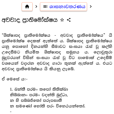
home
navigate_next
toc
ශාසනාවතරණය
navigate_next
අවවාද ප්‍රාතිමෝක්ෂය
star_outline
share
“ශික්ෂාපද ප්‍රාතිමෝක්ෂය - අවවාද ප්‍රාතිමෝක්ෂය” යි
ප්‍රාතිමෝක්ෂ දෙකක් ඇත්තේ ය. ශික්ෂාපද ප්‍රාතිමෝක්ෂය
යනු පොහෝ දිනයන්හි සීමාවට සංඝයා රැස් වූ කල්හි
උදෙසීමට නියමිත ශික්ෂාපද සමූහය ය. ලොවුතුරා
බුදුවරයන් විසින් සංඝයා රැස් වූ විට පාමොක් උදෙසීම්
වශයෙන් වදාරන අවවාද ගාථා තුනක් ඇත්තේ ය. එයට
අවවාද ප්‍රාතිමෝක්ෂය යි කියනු ලැබේ.
ඒ මෙසේ ය:-
1. ඛන්තී පරමං තපෝ තිතික්ඛා
නිබ්බානං පරමං වදන්ති බුද්ධා,
න හි පබ්බජිතෝ පරූපඝාතී
න සමණෝ හෝති පරං විහෙඨයන්තෝ.
-