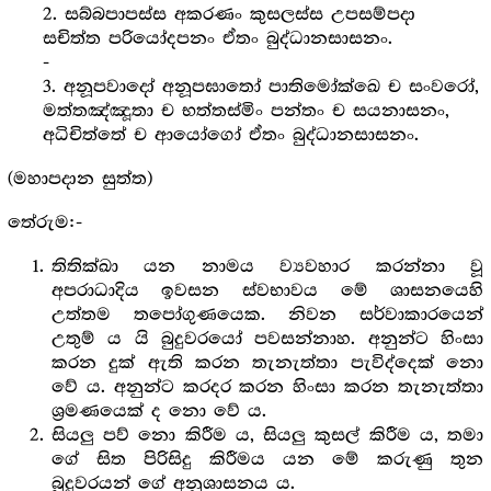
2. සබ්බපාපස්ස අකරණං කුසලස්ස උපසම්පදා
සචිත්ත පරියෝදපනං ඒතං බුද්ධානසාසනං.
-
3. අනූපවාදෝ අනූපඝාතෝ පාතිමෝක්ඛෙ ච සංවරෝ,
මත්තඤ්ඤූතා ච භත්තස්මිං පන්තං ච සයනාසනං,
අධිචිත්තේ ච ආයෝගෝ ඒතං බුද්ධානසාසනං.
(මහාපදාන සුත්ත)
තේරුම:-
තිතික්ඛා යන නාමය ව්‍යවහාර කරන්නා වූ
අපරාධාදිය ඉවසන ස්වභාවය මේ ශාසනයෙහි
උත්තම තපෝගුණයෙක. නිවන සර්වාකාරයෙන්
උතුම් ය යි බුදුවරයෝ පවසන්නාහ. අනුන්ට හිංසා
කරන දුක් ඇති කරන තැනැත්තා පැවිද්දෙක් නො
වේ ය. අනුන්ට කරදර කරන හිංසා කරන තැනැත්තා
ශ්‍ර‍මණයෙක් ද නො වේ ය.
සියලු පව් නො කිරීම ය, සියලු කුසල් කිරීම ය, තමා
ගේ සිත පිරිසිදු කිරීමය යන මේ කරුණු තුන
බුදුවරයන් ගේ අනුශාසනය ය.