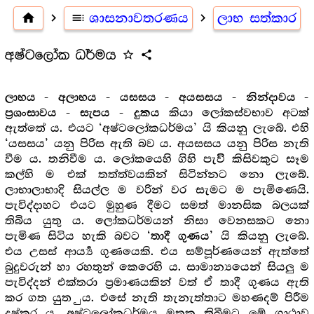
home
navigate_next
toc
ශාසනාවතරණය
navigate_next
ලාභ සත්කාර
අෂ්ටලෝක ධර්මය
star_outline
share
ලාභය - අලාභය - යසසය - අයසසය - නින්දාවය -
කියා ලෝකස්වභාව අටක්
ප්‍ර‍ශංසාවය - සැපය - දුකය
ඇත්තේ ය. එයට ‘අෂ්ටලෝකධර්මය’ යි කියනු ලැබේ. එහි
‘යසසය’ යනු පිරිස ඇති බව ය. අයසසය යනු පිරිස නැති
වීම ය. තනිවීම ය. ලෝකයෙහි ගිහි පැවිි කිසිවකුට සෑම
කල්හි ම එක් තත්ත්වයකින් සිටින්නට නො ලැබේ.
ලාභාලාභාදි සියල්ල ම වරින් වර සැමට ම පැමිණෙයි.
පැවිද්දාහට එයට මුහුණ දීමට සමත් මානසික බලයක්
තිබිය යුතු ය. ලෝකධර්මයන් නිසා වෙනසකට නො
පැමිණ සිටිය හැකි බවට
යි කියනු ලැබේ.
‘තාදී ගුණය’
එය උසස් ආර්‍ය්‍ය ගුණයෙකි. එය සම්පූර්ණයෙන් ඇත්තේ
බුදුවරුන් හා රහතුන් කෙරෙහි ය. සාමාන්‍යයෙන් සියලු ම
පැවිද්දන් එක්තරා ප්‍ර‍මාණයකින් වත් ඒ තාදී ගුණය ඇති
කර ගත යුත ුය. එසේ නැති තැනැත්තාට මහණදම් පිරීම
දුෂ්කර ය. අෂ්ටලෝකධර්මය මතක තිබීමට මේ ගාථාව