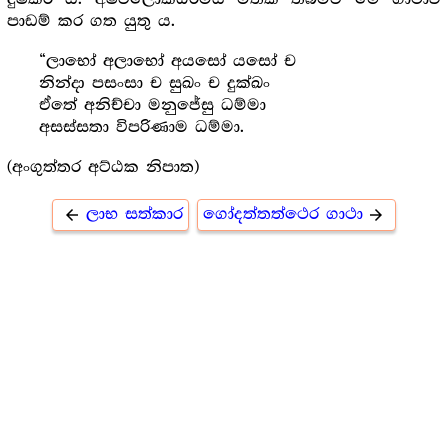
පාඩම් කර ගත යුතු ය.
“ලාභෝ අලාභෝ අයසෝ යසෝ ච
නින්දා පසංසා ච සුඛං ච දුක්ඛං
ඒතේ අනිච්චා මනුජේසු ධම්මා
අසස්සතා විපරිණාම ධම්මා.
(අංගුත්තර අට්ඨක නිපාත)
ලාභ සත්කාර
ගෝදත්තත්ථෙර ගාථා
arrow_back
arrow_forward