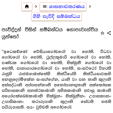
home
navigate_next
toc
ශාසනාවතරණය
navigate_next
ගිහි පැවිදි සම්බන්ධය
පැවිද්දන් විසින් සම්බන්ධය නොපැවැත්විය
star_outline
share
යුත්තෝ
“ඉධෙකච්ඡෝ වේසියාගෝචරෝ වා හෝති. විධවා
ගෝචරෝ වා හෝති, ථුල්ලකුමාරි ගෝචරෝ වා හෝති,
පණ්ඩක ගෝචරෝ වා හෝති, භික්ඛුනී ගෝචරෝ වා
හෝති, පානාගාරගෝචරෝ වා හෝති, සංසට්ඨෝ විහරති
රාජූහි රාජමහාමත්තේහි තිත්ථියේහි තිත්ථියසාවකහි
අනනුලෝමිකේන සංසග්ගේන, යානි වා පන තානි කුලානි
අස්සද්ධානි අප්පසන්නානි අනෝපානභූතානි අක්කෝසක
පරිහාසකානි අනත්ථකාමානි අහිතකාමානි අඵාසු කාමානි
අයෝගක්ඛෙමකාමානි භික්ඛූනං භික්ඛුනීනං උපාසකානං
උපාසිකානං තථාරූපානි කුලානි සේවති භජති
පයිරුපාසති. අයං වුච්චති අගෝචරෝ.