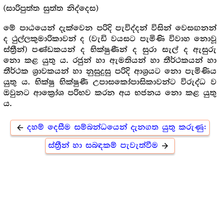
(සාරිපුත්ත සුත්ත නිද්දෙස)
මේ පාඨයෙන් දැක්වෙන පරිදි පැවිද්දන් විසින් වෙසඟනන්
ද ථුල්ලකුමාරිකාවන් ද (වැඩි වයසට පැමිණි විවාහ නොවූ
ස්ත්‍රීන්) පණ්ඩකයන් ද භික්ෂුණීන් ද සුරා සැල් ද ඇසුරු
නො කළ යුතු ය. රජුන් හා ඇමතියන් හා තීර්ථකයන් හා
තීර්ථක ශ්‍රාවකයන් හා නුසුදුසු පරිදි ආශ්‍ර‍යට නො පැමිණිය
යුතු ය. භික්ෂු භික්ෂුණී උපාසකෝපාසිකාවන්ට විරුද්ධ ව
ඔවුනට ආක්‍රෝශ පරිභව කරන අය භජනය නො කළ යුතු
ය.
දහම් දෙසීම සම්බන්ධයෙන් දැනගත යුතු කරුණු:
arrow_back
ස්ත්‍රීන් හා සබඳකම් පැවැත්වීම
arrow_forward