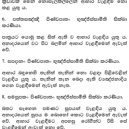
ක්‍රීඩාවක් මෙන් නොසැලකිල්ලෙන් ආහාර වැළඳීම නො
කළ යුතු ය.
6. පත්තසඤ්ඤි පිණ්ඩපාතං භුඤ්ජිස්සාමීති සික්ඛා
කරණියා.
පාත්‍ර‍යට යොමු කළ සිත් ඇති ව ආහාර වැළඳිය යුතු ය.
අනාදරයෙන් වට පිට බලමින් ආහාර වැළඳීමෙන් ඇවැත්
වේ.
7. සපදානං පිණ්ඩපාතං භුඤ්ජිස්සාමීති සික්ඛා කරණියා.
ආහාර බඳුනෙහි තැනිත් තැනින් නො වළඳා පිළිවෙළින්
වැළඳිය යුතු ය. තැනින් තැන බෙදා ඇති ව්‍යඤ්ජනාදිය
ගෙන වැළඳීමෙන් ඇවැත් නැත.
8. සමසූපකං පිණ්ඩපාතං භුඤ්ජිස්සාමීති සික්ඛා කරණියා.
බතට සෑහෙන පමණට සූපයන් වැළඳිය යුතු ය.
අනාදරයෙන් සූපය ම බොහෝ කොට වැළඳීමෙන් ඇවැත්
වේ. ආහාර වැළඳීමට අපහසු රෝගීන්ට රිසි සේ
වැළඳීමෙන් ඇවැත් නො වේ.