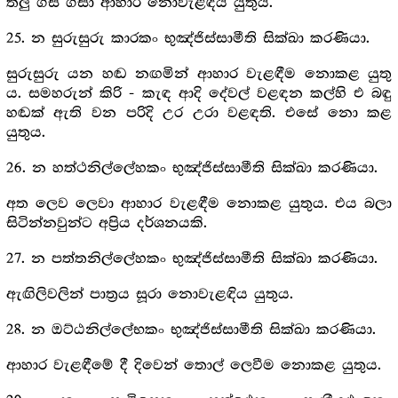
තලු ගස ගසා ආහාර නොවැළඳිය යුතුය.
25. න සුරුසුරු කාරකං භුඤ්ජිස්සාමීති සික්ඛා කරණියා.
සුරුසුරු යන හඬ නඟමින් ආහාර වැළඳීම නොකළ යුතු
ය. සමහරුන් කිරි - කැඳ ආදි දේවල් වළඳන කල්හි එ බඳු
හඬක් ඇති වන පරිදි උර උරා වළඳති. එසේ නො කළ
යුතුය.
26. න හත්ථනිල්ලේහකං භුඤ්ජිස්සාමීති සික්ඛා කරණියා.
අත ලෙව ලෙවා ආහාර වැළඳීම නොකළ යුතුය. එය බලා
සිටින්නවුන්ට අප්‍රිය දර්ශනයකි.
27. න පත්තනිල්ලේහකං භුඤ්ජිස්සාමීති සික්ඛා කරණියා.
ඇඟිලිවලින් පාත්‍ර‍ය සූරා නොවැළඳිය යුතුය.
28. න ඔට්ඨනිල්ලේභකං භුඤ්ජිස්සාමීති සික්ඛා කරණියා.
ආහාර වැළඳීමේ දී දිවෙන් තොල් ලෙවීම නොකළ යුතුය.