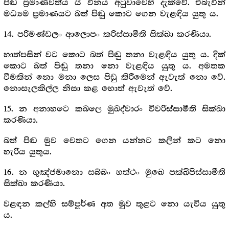
පිඬ ප්‍ර‍මාණවත්ය යි විනය අටුවාවෙහි දැක්වේ. එබැවින්
මධ්‍යම ප්‍ර‍මාණයට බත් පිඬු කොට ගෙන වැළඳිය යුතු ය.
14. පරිමණ්ඩලං ආලොපං කරිස්සාමීති සික්ඛා කරණියා.
හාත්පසින් වට කොට බත් පිඬු තනා වැළඳිය යුතු ය. දික්
කොට බත් පිඬු තනා නො වැළඳිය යුතු ය. අමතක
වීමකින් නො මනා ලෙස පිඩු කිරීමෙන් ඇවැත් නො වේ.
නොසැලකිල්ල නිසා කළ හොත් ඇවැත් වේ.
15. න අනාහටෙ කබලෙ මුඛද්වාරං විවරිස්සාමීති සික්ඛා
කරණියා.
බත් පිඬ මුව වෙතට ගෙන යන්නට කලින් කට නො
හැරිය යුතුය.
16. න භුඤ්ජමානො සබ්බං හත්ථං මුඛෙ පක්ඛිපිස්සාමීති
සික්ඛා කරණියා.
වළඳන කල්හි සම්පූර්ණ අත මුව තුළට නො යැවිය යුතු
ය.