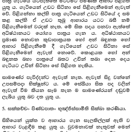
පාත්‍ර‍ ගැටියේ යටිපැත්තේ මට්ටමට පමණක් ආහාර පිළිගත
යුතු ය. ගැටියෙන් උඩට සිටිනා සේ පිළිගැනීමෙන් ඇවැත්
වේ. පිළිගන්නා කල්හි පාත්‍ර‍ ගැටියෙන් උඩට සිටියේ ද සම
කළ කල්හි ඒ උඩට තුබූ ආහාරය යටට බසී නම්
පිළිගැනීමෙන් වරදක් නැත. මේ සික පදය පනවා ඇත්තේ
අධිෂ්ඨානයට යෝග්‍ය පාත්‍ර‍ය ගැන ය. අධිෂ්ඨානයට
ප්‍ර‍මාණ නොවන කුඩාපාත්‍ර‍යක හෝ අන් බඳුනක හෝ
ආහාර පිළිගැනීමේ දී ගැටියෙන් උඩට සිටිනා සේ
පිළිගැනීමෙන් ඇවැත් නොවේ. කොළයක හෝ අන්
බඳුනක බහා පාත්‍රයේ බතට උඩින් තබා දෙන දෙය
ගැටියට උඩින් සිටිනා සේ පිළිගත හැකිය.
සාමණේර පැවිද්දන්ට ඇවැත් නැත. ඇවැත් සිදු වන්නේ
උපසම්පදා භික්ෂූන්ට ය. මේ සේඛියා සික පද වලින්
ඇවැත් වීම කියන සෑම තැන ම සාමණේරයන් දඬුවම්
ලැබිය යුතු බව දත යුතු ය.
5. සක්කච්චං පිණ්ඩපාතං භුඤ්ජිස්සාමීති සික්ඛා කරණියා.
සිහියෙන් යුක්ත ව ආහාරය ගැන සැලකිල්ලක් ඇති ව
ආහාර වැළඳීම කළ යුතු ය. වුවමනාවක් නැතුවක් මෙන්