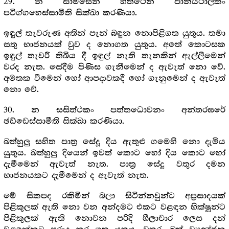
29. න සාමිසෙන හත්ථෙන පානීයථාලකං
පටිග්ගහෙස්සාමීති සික්ඛා කරණියා.
ඉඳුල් තැවරුණ අතින් පැන් බඳුන නොපිළිගත යුතුය. තමා
සතු භාජනයක් වුව ද නොගත යුතුය. අතේ කොටසක
ඉඳුල් තැවරී තිබිය දී ඉඳුල් නැති තැනකින් ඇල්ලීමෙන්
වරද නැත. සේදීම පිණිස ගැනීමෙන් ද ඇවැත් නො වේ.
අමතක වීමෙන් හෝ ආපදාවකදී හෝ ගැනුමෙන් ද ඇවැත්
නො වේ.
30. න සසිත්ථකං පත්තධොවනං අන්තරඝරේ
ඡඩ්ඩෙස්සාමීති සික්ඛා කරණියා.
බත්හුලු සහිත පාත්‍ර‍ සේදූ දිය ඇතුළු ගමෙහි නො දැමිය
යුතුය. බත්හුලු දියෙන් ඉවත් කොට හෝ දිය කොට හෝ
දැමීමෙන් ඇවැත් නැත. පාත්‍ර‍ සේදූ වතුර දමන
භාජනයකට දැමීමෙන් ද ඇවැත් නැත.
මේ සිකපද රකිමින් බලා සිටින්නවුන්ට අප්‍ර‍සාදයක්
පිළිකුලක් ඇති නො වන අන්දමට එකට වළඳන භික්ෂූන්ට
පිළිකුලක් ඇති නොවන පරිදි ශීලාචාර ලෙස දන්