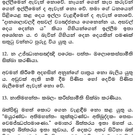
ඉල්ලීමෙන් ඇවැත් නොවේ. නෑයන් ගෙන් කැප කරුවන්
ගෙන් ඉල්ලීමෙන් ද ඇවැත් නො වේ. තමා ගේ ධනයෙන්
පිළියෙළ කළ දෙය ඉල්ලා වැළඳීමෙන් ද ඇවැත් නොවේ.
“දානශාලාවලදී අසවල් ව්‍යඤ්ජනය ගෙනෙන්න ය, අසවල්
දෙය දෙන්න ය” කියා ගිහියන්ගෙන් ඉල්ලීම ඉතා
අශෝභන ය. එ බැවින් ගිහියන් දෙන දෙයකින් පමණක්
සතුටු වන්නට පුරුදු විය යුතු ය.
12. න උජ්ඣානසඤ්ඤි පරෙසං පත්තං ඔලොකෙස්සාමීති
සික්ඛා කරණියා.
අවමන් කිරීමේ අදහසින් අනුන්ගේ පාත්‍ර‍ය නො බැලිය යුතු
ය. අඩුවක් ඇති නම් දීම පිණිස හෝ දෙවීම පිණිස
බැලීමෙන් ඇවැත් නො වේ.
13. නාතිමහන්තං කබලං කරිස්සාමීති සික්ඛා කරණියා.
බත්පිඬු මහත් කොට ගෙන වැළඳීම නො කළ යුතු ය.
“මයූරණ්ඩං අතිමහන්තං කුක්කුටණ්ඩං අතිඛුද්දකං තෙසං
වෙමජ්ඣප්පමාණො.” මොනර බිත්තරය ඉතා මහත් ය.
කකුළු බිත්තරය ඉතා කුඩාය, ඒ දෙකට අතර සිටිනා බත්