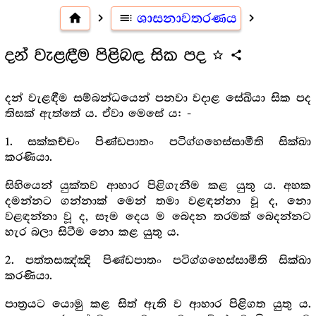
home
navigate_next
toc
ශාසනාවතරණය
navigate_next
දන් වැළඳීම පිළිබඳ සික පද
star_outline
share
දන් වැළඳීම සම්බන්ධයෙන් පනවා වදාළ සේඛියා සික පද
තිසක් ඇත්තේ ය. ඒවා මෙසේ ය: -
1. සක්කච්චං පිණ්ඩපාතං පටිග්ගහෙස්සාමීති සික්ඛා
කරණියා.
සිහියෙන් යුක්තව ආහාර පිළිගැනීම කළ යුතු ය. අහක
දමන්නට ගන්නාක් මෙන් තමා වළඳන්නා වූ ද, නො
වළඳන්නා වූ ද, සෑම දෙය ම බෙදන තරමක් බෙදන්නට
හැර බලා සිටීම නො කළ යුතු ය.
2. පත්තසඤ්ඤි පිණ්ඩපාතං පටිග්ගහෙස්සාමීති සික්ඛා
කරණියා.
පාත්‍ර‍යට යොමු කළ සිත් ඇති ව ආහාර පිළිගත යුතු ය.