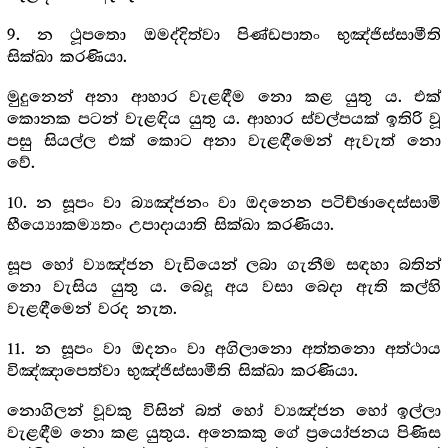
9. න ථූපතො ඔමද්දිත්වා පිණ්ඩපාතං භුඤ්ජිස්සාමීති
සික්ඛා කරණියා.
මුදුනෙන් අනා ආහාර වැළඳීම නො කළ යුතු ය. එක්
කොනක පටන් වැළඳිය යුතු ය. ආහාර ස්වල්පයක් ඉතිරි වූ
පසු සියල්ල එක් කොට අනා වැළඳීමෙන් ඇවැත් නො
වේ.
10. න සූපං වා බ්‍යඤ්ජනං වා ඔදනෙන පටිච්ඡාදෙස්සාමි
භීය්‍යොකම්‍යතං උපාදායාති සික්ඛා කරණියා.
සූප හෝ ව්‍යඤ්ජන වැඩියෙන් ලබා ගැනීම සඳහා බතින්
නො වැසිය යුතු ය. බෙදූ අය වසා බෙදා ඇති කල්හි
වැළඳීමෙන් වරද නැත.
11. න සූපං වා ඔදනං වා අගිලානො අත්තනො අත්ථාය
විඤ්ඤාපෙත්වා භුඤ්ජිස්සාමීති සික්ඛා කරණියා.
නොගිලන් වූවකු විසින් බත් හෝ ව්‍යඤ්ජන හෝ ඉල්ලා
වැළඳීම නො කළ යුතුය. අනෙකකු ගේ ප්‍රයෝජනය පිණිස