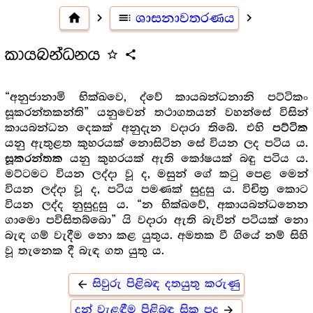
home
navigate_next
toc
ශාසනාවතරණය
navigate_next
කායබන්ධනය
star_outline
share
“අනුජානාමි භික්ඛවෙ, ද්වේ කායබන්ධනානි පට්ටිකං
සූකරන්තකන්ති” යනුවෙන් තථාගතයන් වහන්සේ විසින්
කායබන්ධන දෙකක් අනුදැන වදාරා තිබේ. එහි
පට්ටික
යනු ඇතුළත කුහරයක් නොසිටින සේ වියන ලද පටිය ය.
යනු කුහරයක් ඇති කෝෂයක් බඳු පටිය ය.
සූකරන්තක
මට්ටමට වියන ලද්දා වූ ද, මසුන් ගේ කටු පෙළ මෙන්
වියන ලද්දා වූ ද, පටිය පමණක් සුදුසු ය. විචිත්‍ර‍ කොට
වියන ලද්ද නුසුදුසු ය. “න භික්ඛවේ, අකායබන්ධනෙන
ගාමො පවිසිතබ්බො” යි වදාරා ඇති බැවින් පටියක් නො
බැඳ ගම් වැදීම නො කළ යුතුය. අමතක වී ගියේ නම් සිහි
වූ තැනෙක දී බැඳ ගත යුතු ය.
සිවුරු පිළිබඳ දතයුතු කරුණු
arrow_back
දන් වැළඳීම පිළිබඳ සික පද
arrow_forward