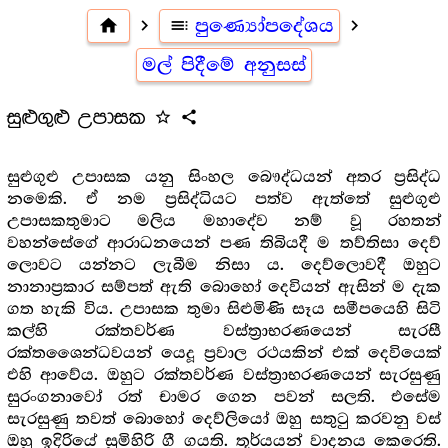
home
navigate_next
toc
පුණ්‍යෝපදේශය
navigate_next
මල් පිදීමේ අනුසස්
සුළුගුළු උපාසක
star_outline
share
සුළුගුළු උපාසක යනු සිංහල බෞද්ධයන් අතර ප්‍රසිද්ධ
නමෙකි. ඒ නම ප්‍රසිද්ධියට පත්ව ඇත්තේ සුළුගුළු
උපාසකතුමාට මලිය මහාදේව නම් වූ රහතන්
වහන්සේගේ ආරාධනයෙන් පණ තිබියදී ම තව්තිසා දෙව්
ලොවට යන්නට ලැබීම නිසා ය. දෙව්ලොවදී ඔහුට
නානාප්‍රකාර සම්පත් ඇති බොහෝ දෙවියන් ඇසින් ම දැක
ගත හැකි විය. උපාසක තුමා සිළුමිණි සෑය සමීපයෙහි සිටි
කල්හි රක්තවර්ණ වස්ත්‍රාභරණයෙන් සැරසී
රක්තශෛන්ධවයන් යෙදූ ප්‍රවාල රථයකින් එක් දෙවියෙක්
එහි ආවේය. ඔහුට රක්තවර්ණ වස්ත්‍රාභරණයෙන් සැරසුණු
සුරංගනාවෝ රත් චාමර ගෙන පවන් සලති. එසේම
සැරසුණු තවත් බොහෝ දෙව්ලියෝ ඔහු සතුටු කරවනු වස්
ඔහු ඉදිරියේ සුමිහිරි ගී ගයති. තූර්යයන් වාදනය කෙරෙති.