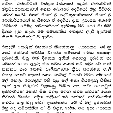
නටති. රක්තවර්ණ වස්ත්‍රාභරණයෙන් සැරසී රක්තවර්ණ
ඡත්‍රධ්වජපතාකාවන් ගෙන බොහෝ දෙවියෝ ඔහු පිරිවරා
ගමන් කරති. එසේ මහත් වූ දේවානුභාවයෙන් මහත් වූ
ඓශ්වර්යයෙන් හැසිරෙන ඒ දෙවියා දැක උපාසක තෙමේ
“හිමියනි, මෙබඳු සම්පත්තියක් ඇතියකු මීට පෙර මා කිසි
දිනක දැක නැත. මේ සම්පත්තිය මොහුට ලැබී ඇත්තේ
කිනම් පිනකින්දැ” යි ඇසීය.
එකල්හි තෙරුන් වහන්සේ කියන්නාහු “උපාසකය, මොහු
පෙර ජාතියේ චේතිය විහාරය සමීපයේ ගමක ගොපලු
දරුවෙකි. ඔහු එක් දිනෙක අනික් ගොපලු දරුවන් හා
ගවයන් ගෙන දැදුරු ඔය වෙත ගොස් ගව සමූහයට තණ
කන්නට හැර තෙමේ වැලිතළාවක ක්‍රීඩා කරන්නේ වැලි
එකතු කොට සෑයක් තනා රත්මල් වනයට පිවිස බොහෝ
මල් නෙලා ගෙනවුත් එහි පුදා මල් නො වියළෙනු පිණිස
පැන් ඉස හිරුරැස් වළකණු පිණිස අතු කඩා ගෙනවුත්
ආවරණයක් කොට සිත පහදා ගෙන සවස ගවයන් ගෙන
නිවසට ගියේය. අදින රාත්‍රියේ හට ගත්තාවූ ආබාධයකින්
කළුරිය කළ ඔහු මෙහි උපන්නේය. මේ ඒ මල් පූජාවෙන්
ඔහු ලද සම්පත්තිය ය” යි වදාළ සේක. එය අසා උපාසක