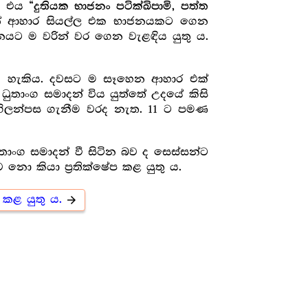
ය. එය
“දුතියක භාජනං පටික්ඛිපාමි, පත්ත
ිසින් ආහාර සියල්ල එක භාජනයකට ගෙන
භාජනයට ම වරින් වර ගෙන වැළඳිය යුතු ය.
ිය හැකිය. දවසට ම සෑහෙන ආහාර එක්
ුතාංග සමාදන් විය යුත්තේ උදයේ කිසි
ගිලන්පස ගැනීම වරද නැත. 11 ට පමණ
තාංග සමාදන් වී සිටින බව ද සෙස්සන්ට
ො කියා ප්‍ර‍තික්ෂේප කළ යුතු ය.
් කළ යුතු ය.
arrow_forward