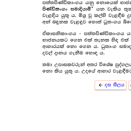
පත්තපිණ්ඩිකාංගය යනු නොයෙක් භා
යන වැකිය තුන්
පිණ්ඩිකංගං සමාදියාමි”
වැළඳිය යුතු ය. මිශ්‍ර‍ වූ කල්හි වැළ
අන් බඳුනක වැළඳුව හොත් ධූතංගය බිඳ
ඒකාසනිකාංගය - පත්තපිණ්ඩිකාංගය 
භාජනයකට ගෙන එක් තැනක හිඳ එක් වතා
ආහාරයක් නො ගෙන ය. ධුතාංග සමාදන
දවල් දානය ගැනීම හොඳ ය.
තමා උපාසකවරුන් අතර විශේෂ පුද්ගලයක
නො කිය යුතු ය. උදයේ ආහාර වැළඳීමට 
දස සීලය
arrow_back