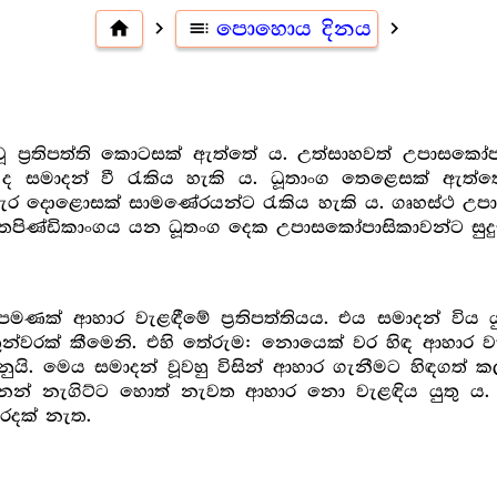
home
navigate_next
toc
පොහොය දිනය
navigate_next
 ප්‍ර‍තිපත්ති කොටසක් ඇත්තේ ය. උත්සාහවත් උපාසකෝප
ාංග ද සමාදන් වී රැකිය හැකි ය. ධූතාංග තෙළෙසක් ඇත්
හැර දොළොසක් සාමණේරයන්ට රැකිය හැකි ය. ගෘහස්ථ උපාසක
තපිණ්ඩිකාංගය යන ධූතංග දෙක උපාසකෝපාසිකාවන්ට සුදු
මණක් ආහාර වැළඳීමේ ප්‍ර‍තිපත්තියය. එය සමාදන් විය 
්වරක් කීමෙනි. එහි තේරුම: නොයෙක් වර හිඳ ආහාර වැළඳ
නුයි. මෙය සමාදන් වූවහු විසින් ආහාර ගැනීමට හිඳගත්
ෙන් නැගිට්ට හොත් නැවත ආහාර නො වැළඳිය යුතු ය.
වරදක් නැත.