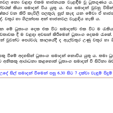
ජනවල නො වළඳා එකම භාජනයක වැළඳීම වූ ධූතගුණය 
වරක් කියා සමාදන් විය යුතු ය. එය සමාදන් වූවහු ව
ඳීම දුෂ්කර වන කිරි කැවිලි පලතුරු සුප් කැඳ යන මේවා ඒ 
ේ. වතුර හා ගිලන්පස අන් භාජනවල වැළඳිය හැකි ය.
යන මේ ධූතාංග දෙක එක විට සමාදන්ව එක විට ම රැක
වක දී ම වළඳා අවසන් කිරීමෙන් ධූතාංග දෙකම රැකේ. ධ
් වූවන්ට පෙරවරු කාලයේදී ද ඇල්වතුර උණු වතුර හා 
ු වීමේ අදහසින් ධූතාංග සමාදන් නොවිය යුතු ය. තමා ධූ
අනිකකු ආරාධනා කළහොත් ධූතාංග සමාදන් වී සිටිනා බව න
උදේ සිල් සමාදන් වීමෙන් පසු 6.30 සිට 7 දක්වා වැඳුම් පිදුම