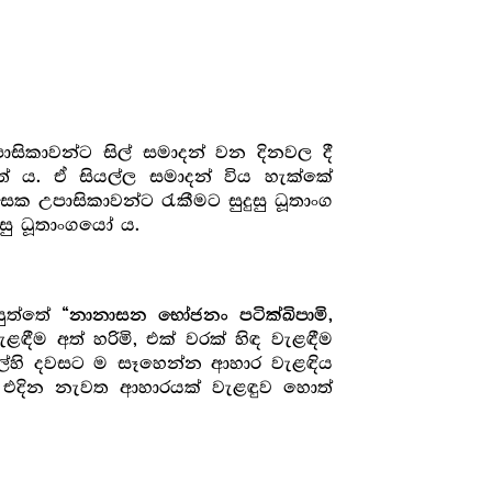
ාසිකාවන්ට සිල් සමාදන් වන දිනවල දී
තේ ය. ඒ සියල්ල සමාදන් විය හැක්කේ
 උපාසිකාවන්ට රැකීමට සුදුසු ධූතාංග
සු ධූතාංගයෝ ය.
යුත්තේ
“නානාසන භෝජනං පටික්ඛිපාමි,
ීම අත් හරිමි, එක් වරක් හිඳ වැළඳීම
 කල්හි දවසට ම සෑහෙන්න ආහාර වැළඳිය
 එදින නැවත ආහාරයක් වැළඳුව හොත්