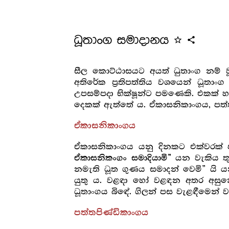
ධූතාංග සමාදානය
star_outline
share
සීල කොට්ඨාසයට අයත් ධුතාංග නම් වූ
අතිරේක ප්‍ර‍තිපත්තිය වශයෙන් ධූත
උපසම්පදා භික්ෂූන්ට පමණෙකි. එකක් 
දෙකක් ඇත්තේ ය. ඒකාසනිකාංගය, පත්
ඒකාසනිකාංගය
ඒකාසනිකාංගය යනු දිනකට එක්වරක් ප
යන වැකිය තුන
ඒකාසනිකංගං සමාදියාමි”
නමැති ධූත ගුණය සමාදන් වෙමි” යි ය
යුතු ය. වළඳා හෝ වළඳන අතර අසුන
ධූතාංගය බිඳේ. ගිලන් පස වැළඳීමෙන් 
පත්තපිණ්ඩිකාංගය