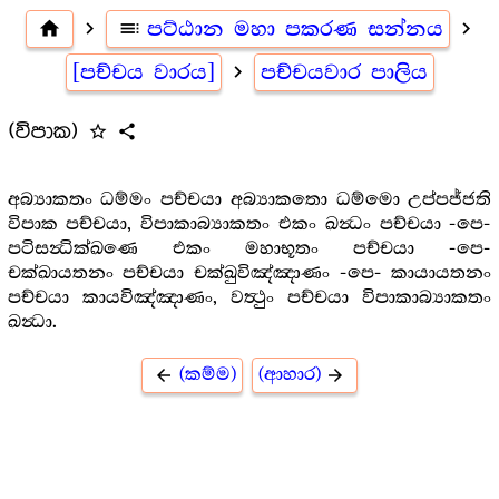
home
navigate_next
toc
පට්ඨාන මහා පකරණ සන්නය
navigate_next
[පච්චය වාරය]
navigate_next
පච්චයවාර පාලිය
(විපාක)
star_outline
share
අබ්‍යාකතං ධම්මං පච්චයා අබ්‍යාකතො ධම්මො උප්පජ්ජති
විපාක පච්චයා, විපාකාබ්‍යාකතං එකං ඛන්‍ධං පච්චයා -පෙ-
පටිසන්‍ධික්ඛණෙ එකං මහාභූතං පච්චයා -පෙ-
චක්ඛායතනං පච්චයා චක්ඛුවිඤ්ඤාණං -පෙ- කායායතනං
පච්චයා කායවිඤ්ඤාණං, වත්‍ථුං පච්චයා විපාකාබ්‍යාකතං
ඛන්‍ධා.
(කම්ම)
(ආහාර)
arrow_back
arrow_forward