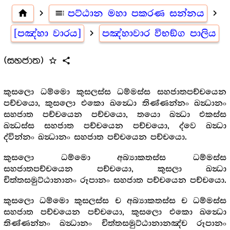
home
navigate_next
toc
පට්ඨාන මහා පකරණ සන්නය
navigate_next
[පඤ්හා වාරය]
navigate_next
පඤ්හාවාර විභඞ්ග පාලිය
(සහජාත)
star_outline
share
කුසලො ධම්මො කුසලස්ස ධම්මස්ස සහජාතපච්චයෙන
පච්චයො, කුසලො එකො ඛන්‍ධො තිණ්ණන්නං ඛන්‍ධානං
සහජාත පච්චයෙන පච්චයො, තයො ඛන්‍ධා එකස්ස
ඛන්‍ධස්ස සහජාත පච්චයෙන පච්චයො, ද්වෙ ඛන්‍ධා
ද්වින්නං ඛන්‍ධානං සහජාත පච්චයෙන පච්චයො.
කුසලො ධම්මො අබ්‍යාකතස්ස ධම්මස්ස
සහජාතපච්චයෙන පච්චයො, කුසලා ඛන්‍ධා
චිත්තසමුට්ඨානානං රූපානං සහජාත පච්චයෙන පච්චයො.
කුසලො ධම්මො කුසලස්ස ච අබ්‍යාකතස්ස ච ධම්මස්ස
සහජාත පච්චයෙන පච්චයො, කුසලො එකො ඛන්‍ධො
තිණ්ණන්නං ඛන්‍ධානං චිත්තසමුට්ඨානානඤ්ච රූපානං