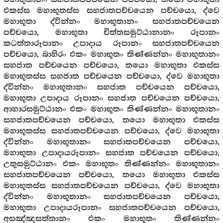
එකස්ස මහාභූතස්ස සහජාතපච්චයෙන පච්චයො, ද්වෙ
මහාභූතා ද්වින්නං මහාභූතානං සහජාතපච්චයෙන
පච්චයො, මහාභූතා චිත්තසමුට්ඨානානං රූපානං
කටත්තාරූපානං උපාදාය රූපානං සහජාතපච්චයෙන
පච්චයො, බාහිරං එකං මහාභූතං තිණ්ණන්නං මහාභුතානං
සහජාත පච්චයෙන පච්චයො, තයො මහාභූතා එකස්ස
මහාභූතස්ස සහජාත පච්චයෙන පච්චයො, ද්වෙ මහාභූතා
ද්වින්නං මහාභූතානං සහජාත පච්චයෙන පච්චයො,
මහාභූතා උපාදාය රූපානං සහජාත පච්චයෙන පච්චයො,
ආහාරසමුට්ඨානං එකං මහාභූතං තිණ්ණන්නං මහාභූතානං
සහජාතපච්චයෙන පච්චයො, තයො මහාභූතා එකස්ස
මහාභූතස්ස සහජාතපච්චයෙන පච්චයො, ද්වෙ මහාභූතා
ද්වින්නං මහාභූතානං සහජාතපච්චයෙන පච්චයො,
මහාභූතා උපාදායරූපානං සහජාත පච්චයෙන පච්චයො,
උතුසමුට්ඨානං එකං මහාභූතං තිණ්ණන්නං මහාභූතානං
සහජාතපච්චයෙන පච්චයො, තයො මහාභූතා එකස්ස
මහාභූතස්ස සහජාතපච්චයෙන පච්චයො, ද්වෙ මහාභූතා
ද්වින්නං මහාභූතානං සහජාතපච්චයෙන පච්චයො,
මහාභූතා උපාදායරූපානං සහජාතපච්චයෙන පච්චයො,
අසඤ්ඤසත්තානං එකං මහාභූතං තිණ්ණන්නං