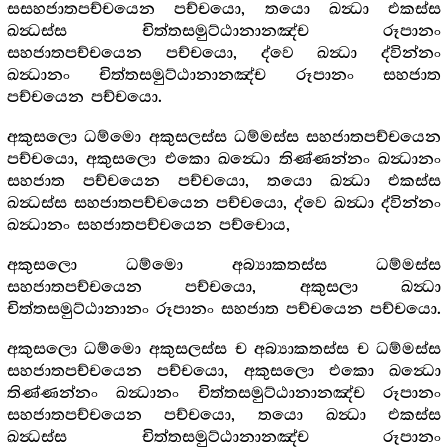
සසහජාතපච්චයෙන පච්චයො, තයො ඛන්‍ධා එකස්ස
ඛන්‍ධස්ස චිත්තසමුට්ඨානානඤ්ච රූපානං
සහජාතපච්චයෙන පච්චයො, ද්වෙ ඛන්‍ධා ද්වින්නං
ඛන්‍ධානං චිත්තසමුට්ඨානානඤ්ච රූපානං සහජාත
පච්චයෙන පච්චයො.
අකුසලො ධම්මො අකුසලස්ස ධම්මස්ස සහජාතපච්චයෙන
පච්චයො, අකුසලො එකො ඛන්‍ධො තිණ්ණන්නං ඛන්‍ධානං
සහජාත පච්චයෙන පච්චයො, තයො ඛන්‍ධා එකස්ස
ඛන්‍ධස්ස සහජාතපච්චයෙන පච්චයො, ද්වෙ ඛන්‍ධා ද්වින්නං
ඛන්‍ධානං සහජාතපච්චයෙන පච්චොය,
අකුසලො ධම්මො අබ්‍යාකතස්ස ධම්මස්ස
සහජාතපච්චයෙන පච්චයො, අකුසලා ඛන්‍ධා
චිත්තසමුට්ඨානානං රූපානං සහජාත පච්චයෙන පච්චයො.
අකුසලො ධම්මො අකුසලස්ස ච අබ්‍යාකතස්ස ච ධම්මස්ස
සහජාතපච්චයෙන පච්චයො, අකුසලො එකො ඛන්‍ධො
තිණ්ණන්නං ඛන්‍ධානං චිත්තසමුට්ඨානානඤ්ච රූපානං
සහජාතපච්චයෙන පච්චයො, තයො ඛන්‍ධා එකස්ස
ඛන්‍ධස්ස චිත්තසමුට්ඨානානඤ්ච රූපානං