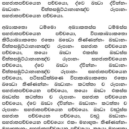
සහජාතපච්චයෙන පච්චයො, ද්වෙ ඛන්‍ධා ද්වින්නං
ඛන්‍ධානං චිත්තසමුට්ඨානානඤ්ච රූපානං
සහජාතපච්චයෙන පච්චයො.
අබ්‍යාකතො ධම්මො අබ්‍යාකතස්ස ධම්මස්ස
සහජාතපච්චයෙන පච්චයො, විපාකාබ්‍යාකතො
කිරියාබ්‍යාකතො එකො ඛන්‍ධො තිණ්ණන්නං ඛන්‍ධානං
චිත්තසමුට්ඨානානඤ්ච රූපානං සහජාත පච්චයෙන
පච්චයො, තයො ඛන්‍ධා එකස්ස ඛන්‍ධස්ස
චිත්තසමුට්ඨානානඤ්ච රූපානං සහජාතච්චයෙන
පච්චයො, ද්වෙ ඛන්‍ධා ද්වින්නං ඛන්‍ධානං
චිත්තසමුට්ඨානානඤ්ච රූපානං සහජාතපච්චයෙන
පච්චයො, පටිසන්‍ධික්ඛණෙ විපාකාබ්‍යාකතො එකො
ඛන්‍ධො තිණ්ණන්නං ඛන්‍ධානං කටත්තා ච රූපානං
සහජාතපච්චයෙන පච්චයො, තයො ඛන්‍ධා එකස්ස
ඛන්‍ධස්ස කටත්තා ච රූපානං සහජාත පච්චයෙන
පච්චයො, ද්වෙ ඛන්‍ධා ද්වින්නං ඛන්‍ධානං කටත්තා ච
රූපානං සහජාතපච්චයෙන පච්චයො. ඛන්‍ධා වත්‍ථුස්ස
සහජාත පච්චයෙන පච්චයො, වත්‍ථු ඛන්‍ධානං
සහජාතපච්චයෙන පච්චයො: එකං මහාභූතං තිණ්ණන්නං
මහාභුතානං සහජාතපච්චයෙන පච්චයො, තයො මහාභූතා