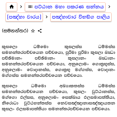
home
navigate_next
toc
පට්ඨාන මහා පකරණ සන්නය
navigate_next
[පඤ්හා වාරය]
navigate_next
පඤ්හාවාර විභඞ්ග පාලිය
(සමනන්තර)
star_outline
share
කුසලො ධම්මො කුසලස්ස ධම්මස්ස
සමනන්තරපච්චයෙන පච්චයො, පුරිමා පුරිමා කුසලා ඛන්‍ධා
පච්ඡිමානං පච්ඡිමානං කුසලානං ඛන්‍ධානං
සමනන්තරපච්චයෙන පච්චයො, අනුලොමං ගොත්‍රභූස්ස,
අනුලොමං වොදානස්ස, ගොත්‍රභූ මග්ගස්ස, වොදානං
මග්ගස්ස සමනන්තරපච්චයෙන පච්චයො.
කුසලො ධම්මො අබ්‍යාකතස්ස ධම්මස්ස
සමනන්තරපච්චයෙන පච්චයො, කුසලං වුට්ඨානස්ස,
මග්ගො ඵල්සස, අනුලොමං සෙක්ඛාය ඵලසමාපත්තියා,
නිරොධා වුට්ඨහන්තස්ස නෙවසඤ්ඤානාසඤ්ඤායතන
කුසලං ඵලසමාපත්තියා සමනන්තරපච්චයෙන පච්චයො.