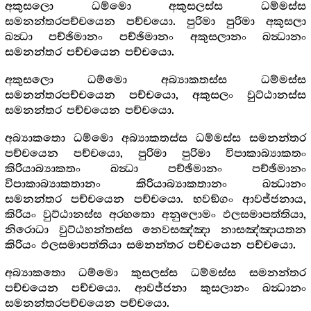
අකුසලො ධම්මො අකුසලස්ස ධම්මස්ස
සමනන්තරපච්චයෙන පච්චයො. පුරිමා පුරිමා අකුසලා
ඛන්‍ධා පච්ඡිමානං පච්ඡිමානං අකුසලානං ඛන්‍ධානං
සමනන්තර පච්චයෙන පච්චයො.
අකුසලො ධම්මො අබ්‍යාකතස්ස ධම්මස්ස
සමනන්තරපච්චයෙන පච්චයො, අකුසලං වුට්ඨානස්ස
සමනන්තර පච්චයෙන පච්චයො.
අබ්‍යාකතො ධම්මො අබ්‍යාකතස්ස ධම්මස්ස සමනන්තර
පච්චයෙන පච්චයො, පුරිමා පුරිමා විපාකාබ්‍යාකතං
කිරියාබ්‍යාකතං ඛන්‍ධා පච්ඡිමානං පච්ඡිමානං
විපාකාබ්‍යාකතානං කිරියාබ්‍යාකතානං ඛන්‍ධානං
සමනන්තර පච්චයෙන පච්චයො. භවඞ්ගං ආවජ්ජනාය,
කිරියං වුට්ඨානස්ස අරහතො අනුලොමං ඵලසමාපත්තියා,
නිරොධා වුට්ඨහන්තස්ස නෙවසඤ්ඤා නාසඤ්ඤායතන
කිරියං ඵලසමාපත්තියා සමනන්තර පච්චයෙන පච්චයො.
අබ්‍යාකතො ධම්මො කුසලස්ස ධම්මස්ස සමනන්තර
පච්චයෙන පච්චයො. ආවජ්ජනා කුසලානං ඛන්‍ධානං
සමනන්තරපච්චයෙන පච්චයො.