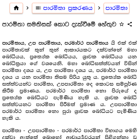
home
navigate_next
toc
පාරමිතා ප්‍ර‍කරණය
navigate_next
පාරමිතා
පාරමිතා සමතිසක් කොට දැක්වීමේ හේතුව
star_outline
share
යි එක් එක්
පාරමිතාය, උප පාරමිතාය, පරමාර්ථ පාරමිතාය
පාරමිතාවක් තුන් තුන් ආකාරයකට දක්වන්නේ මහා
බෝධියය, ප්‍රත්‍යේක බෝධියය, ශ්‍රාවක බෝධියය යන
බෝධිත්‍රයා ගේ වශයෙනි. මහා බෝධිසත්ත්වයන් විසින්
පාරමිතා දශය ය, උප පාරමිතා දශය ය, පරමාර්ථ පාරමිතා
දශය ය යන පාරමිතා තිසම පිරිය යුතු ය. ප්‍රත්‍යේක බෝධි
සත්ත්වයන්ට පාරමිතා, උපපාරමිතා දෙ කොටස සම්පූර්ණ
කිරීම ප්‍රමාණය. පරමාර්ථ පාරමිතා නො පිරුයේ ද
ප්‍රත්‍යේක බෝධියට පැමිණිය හැකි ය. ශ්‍රාවක බෝධි
සත්ත්වයනට පාරමිතා පිරීමත් ප්‍රමාණ ය. උපපාරමිතා
පරමාර්ථ පාරමිතා නො පුරා ශ්‍රාවක බෝධියට පැමිණිය
හැකි ය.
පාරමිතා - උපපාරමිතා - පරමාර්ථ පාරමිතා විභාගය මෙහි
දක්වා ඇත්තේ බොහෝ ආචාර්‍ය්‍යවරයන් පිළිගන්නා වූ