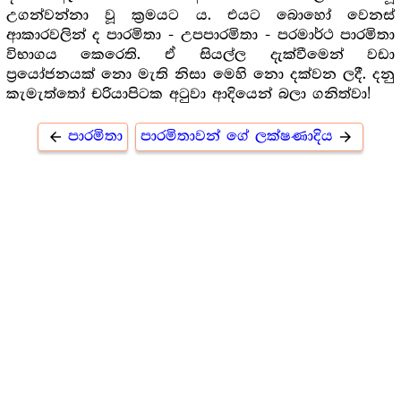
උගන්වන්නා වූ ක්‍රමයට ය. එයට බොහෝ වෙනස්
ආකාරවලින් ද පාරමිතා - උපපාරමිතා - පරමාර්ථ පාරමිතා
විභාගය කෙරෙති. ඒ සියල්ල දැක්වීමෙන් වඩා
ප්‍රයෝජනයක් නො මැති නිසා මෙහි නො දක්වන ලදී. දනු
කැමැත්තෝ චරියාපිටක අ‍ටුවා ආදියෙන් බලා ගනිත්වා!
පාරමිතා
පාරමිතාවන් ගේ ලක්ෂණාදිය
arrow_back
arrow_forward