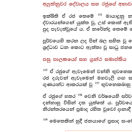
අලුත්නුවර දේවාලය සහ රජුගේ අභා
101
ඉක්බිති ඒ රජ තෙමේ
මායාදුනු න
ද්වාරයන්ගෙන් යුක්ත වූ, උස් කොත් ඇ
පුද පැවැත්වූයේ ය. ඒ නරේන්ද්‍ර තෙ
පූර්වයෙහි කරන ලද පින් බල සහිත වූ 
ශ්‍රද්ධාව ධන කොට ඇත්තා වූ සාධු ජනයෙන
පසු පාලකයෝ සහ ග්‍රන්ථ සමාප්තිය
105
ඒ රජුගේ ඇවෑමෙන් වන්නි භුවනෙකබා
රජ දරුවන් ඇවෑමෙන් මහවැලි ගඟ සම
107
ගුණයන්ට ආකරයක් වූ
භුවනෙකබාහු 
108
ඒ රජුගේ හතර
වෙනි වර්ෂයෙහි සර්වඥ
දන්නාහු විසින් දත යුත්තේ ය. පූර්වය
නිරන්තරයෙන් ප්‍රමාද රහිත වූවෝ දාන
109
මෙතෙකින් හුදී ජනයාගේ ප්‍රසාද සංව