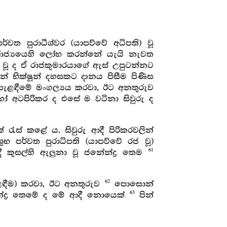
ත පුරාධීශ්වර (යාපව්වේ අධිපති) වූ
ි රාජ්‍යයෙහි ලෝභ කරන්නේ යැයි නැවත
වූ ද ඒ රාජකුමාරයාගේ ඇස් උපුටන්නට
 භික්ෂූන් දහසකට දානය පිසීම පිණිස
ු පැළඳීමේ මංගල්‍යය කරවා, ඊට අනතුරුව
ෝ අටපිරිකර ද එසේ ම වටිනා සිවුරු ද
් රැස් කළේ ය. සිවුරු ආදී පිරිකරවලින්
 පර්වත පුරාධිපති (යාපව්වේ රජ වූ)
61
දී කුසල්හි ඇලුනා වූ ජනේන්ද්‍ර තෙම
62
ැළඳීම) කරවා, ඊට අනතුරුව
පොසොන්
63
ේන්ද්‍ර තෙමේ ද මේ ආදී නොයෙක්
පින්