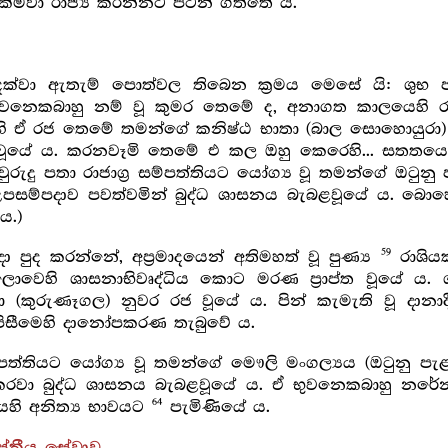
්මවා රාජ්‍ය කරන්නට පටන් ගත්තේ ය.
ක්වා ඇතැම් පොත්වල තිබෙන ක්‍රමය මෙසේ යි: ශුභ පර්ව
වූ, භුවනෙකබාහු නම් වූ කුමර තෙමේ ද, අනාගත කාලයෙහ
ි ඒ රජ තෙමේ තමන්ගේ කනිෂ්ඨ භාතා (බාල සොහොයුරා) 
ූයේ ය. කරනවෑමි තෙමේ එ කල ඔහු කෙරෙහි... සතතයෙන්
වුරුදු පතා රාජාග්‍ර සම්පත්තියට යෝග්‍ය වූ තමන්ගේ ඔටුන
 උපසම්පදාව පවත්වමින් බුද්ධ ශාසනය බැබළවූයේ ය. බොහ
ය.)
59
 පුද කරන්නේ, අප්‍රමාදයෙන් අතිමහත් වූ පුණ්‍ය
රාශියක
ෙහි ශාසනාභිවෘද්ධිය කොට මරණ ප්‍රාප්ත වූයේ ය. ශුභ
රයා (කුරුණෑගල) නුවර රජ වූයේ ය. පින් කැමැති වූ දානා
පිසීමෙහි දානෝපකරණ තැබුවේ ය.
සම්පත්තියට යෝග්‍ය වූ තමන්ගේ මෞලි මංගල්‍යය (ඔටුනු ප
දා කරවා බුද්ධ ශාසනය බැබළවූයේ ය. ඒ භුවනෙකබාහු නර
64
හි අනිත්‍ය භාවයට
පැමිණියේ ය.