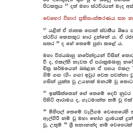
84
පිටකත්‍රය
දත් මහා ස්ථවිරයන් මැද අස්
වෙහෙර විහාර ප්‍රතිසංස්කරණය සහ නව
85
යළිත් ඒ ජාතක පොත් ස්වකීය ශිෂ්‍ය
ස්ථවිර කෙනකුට භාර දුන්නේ ය. ඒ ර
88
සතර
ද හේ තෙමේ පූජා කළේ ය.
මහා විජයබාහු නරේන්ද්‍රයන් විසින් ත
වී ද, එකල්හි නැවත ඒ පරාක්‍රමබාහු නර
චිත්‍ර කර්මයෙන් බබළන ඒ පහය එකල
ගිම් ගඟ (ගිං ගඟ) ඉවුර වෙත පවත්නා 
ගසින් යුක්ත වූ උයනක් මනරම් වූ තො
95
ඉක්බිත්තෙන් හේ තෙමේ දෙව් නුවර මන
පිහිටි ආරාමය ද, ගැටමාන්ත නම් වූ එක්
96
මිහිපල් තෙමේ වැලිගම වෙහෙරෙහි තම
ඇල්ගිරි නම් වූ මහා භෝග ග්‍රාමයක් දු
99
වූ, උතුම්
ශ්‍රී ඝනානන්ද නම් වෙහෙරක