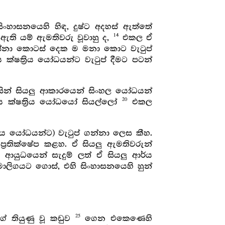
ිංහාසනයෙහි හිඳ, දුෂ්ට අදහස් ඇත්තේ
14
ඇති යම් ඇමතිවරු වූවාහු ද,
එකල ඒ
සේනා කොටස් දෙක ම මනා කොට වැටුප්
 ක්ෂත්‍රිය යෝධයන්ට වැටුප් දීමට පටන්
සින් සියලු ආකාරයෙන් සිංහල යෝධයන්
20
්ය ක්ෂත්‍රිය යෝධයෝ සියල්ලෝ
එකල
ර්ය යෝධයන්ට) වැටුප් ගන්නා ලෙස කීහ.
්‍රතික්ෂේප කළහ. ඒ සියලු ඇමතිවරුන්
ආයුධයෙන් සැදුම් ලත් ඒ සියලු ආර්ය
මාලිගයට ගොස්, එහි සිංහාසනයෙහි හුන්
25
ේ තියුණු වූ කඩුව
ගෙන එකෙණෙහි