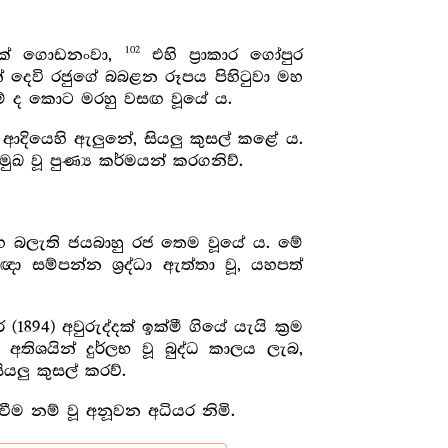
102
වරක් ගොඩනංවා,
එහි ප්‍රාකාර ගෝපුර
 දෙවි රජුගේ බබළන රූපය පිහිටුවා මහ
ම් ද කොට මරහු වසඟ වූයේ ය.
 ආදියෙහි ඇලුනේ, සියලු කුසල් කළේ ය.
මුඛ වූ පුණ්‍ය කර්මයන් කරගනිව්.
හ බලැති ජයබාහු රජ තෙම වූයේ ය. මේ
රඥා සම්පන්න ශ්‍රද්ධා ඇත්තා වූ, යහපත්
94) අවුරුද්දක් ඉක්මී ගියේ යැයි ක්‍රම
 අතිශයින් දුර්ලභ වූ බුද්ධ කාලය ලැබ,
ලු කුසල් කරව්.
ීම නම් වූ අනූවන අධියර නිමි.