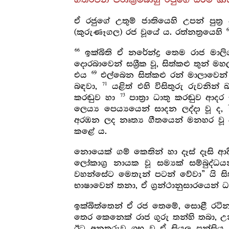
හතරවන පරාක්‍රමබාහු රජුගේ ධර්ම ශාස්
ඒ රජුගේ උතුම් ජාතියෙහි උපන් පුත්‍ර
(කුරුණෑගල) රජ වූයේ ය. රත්නත්‍රයෙහි
66
ඉක්බිති ඒ නරේන්ද්‍ර තෙම රාජ මාලි
දොරබාවෙන් සශ්‍රීක වූ, සිත්කළු තුන් මහ
69
එය
එල්බෙන සිත්කළු රන් මාලාවෙන් 
71
බඳවා,
යළිත් එහි විසිතුරු රුවනි
73
කරඬුව හා
පාත්‍රා ධාතු කරඬුව ආදර 
ලෙය්‍ය පෙය්‍යයෙන් සාදන ලද්දා වූ ද,
අරඹන ලද නෘත්‍ය ගීතයෙන් මනහර වූ 
කළේ ය.
නොයෙක් ගම් කෙතින් හා දෑස් දෑසි ආද
ලෝකාග්‍ර නායක වූ සම්‍යක් සම්බුද්
වහන්සේට මෙතැන් පටන් වේවා” යි සි
භාෂාවෙන් තනා, ඒ ග්‍රන්ථානුසාරයෙන්
ඉක්බිත්තෙන් ඒ රජ තෙමේ, සොළී රටින්
තෙර කෙනෙක් රාජ ගුරු තන්හි තබා, 
ඊට අනතුරුව ශුභ වූ ඒ සියලු පන්සි