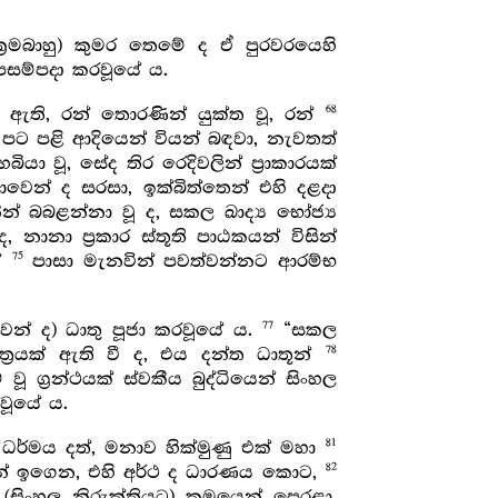
ාක්‍රමබාහු) කුමර තෙමේ ද ඒ පුරවරයෙහි
පසම්පදා කරවූයේ ය.
68
් ඇති, රන් තොරණින් යුක්ත වූ, රන්
් හා පට පළි ආදියෙන් වියන් බඳවා, නැවතත්
යා වූ, සේද තිර රෙදිවලින් ප්‍රාකාරයක්
ාවෙන් ද සරසා, ඉක්බිත්තෙන් එහි දළදා
ින් බබළන්නා වූ ද, සකල ඛාද්‍ය භෝජ්‍ය
නානා ප්‍රකාර ස්තූති පාඨකයන් විසින්
75
්
පාසා මැනවින් පවත්වන්නට ආරම්භ
77
ෙන් ද) ධාතු පූජා කරවූයේ ය.
“සකල
78
ත්‍රයක් ඇති වී ද, එය දන්ත ධාතූන්
ූ ග්‍රන්ථයක් ස්වකීය බුද්ධියෙන් සිංහල
්වූයේ ය.
81
 ධර්මය දත්, මනාව හික්මුණු එක් මහා
82
ින් ඉගෙන, එහි අර්ථ ද ධාරණය කොට,
ිංහල නිරුක්තියට) ක්‍රමයෙන් පෙරළා,