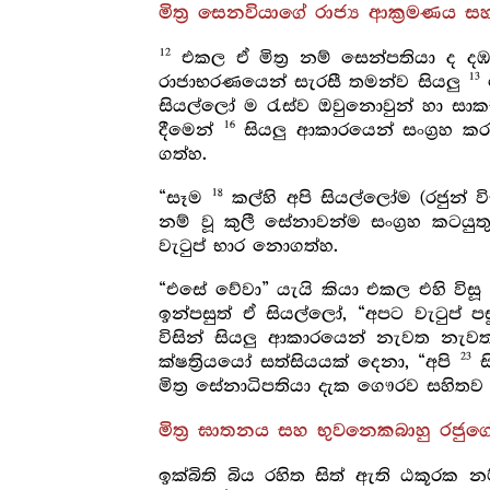
මිත්‍ර සෙනවියාගේ රාජ්‍ය ආක්‍රමණ
12
එකල ඒ මිත්‍ර නම් සෙන්පතියා ද දඹ
13
රාජාභරණයෙන් සැරසී තමන්ව සියලු
ස
සියල්ලෝ ම රැස්ව ඔවුනොවුන් හා සාක
16
දීමෙන්
සියලු ආකාරයෙන් සංග්‍රහ කර
ගත්හ.
18
“සෑම
කල්හි අපි සියල්ලෝම (රජුන් වි
නම් වූ කුලී සේනාවන්ම සංග්‍රහ කටය
වැටුප් භාර නොගත්හ.
“එසේ වේවා” යැයි කියා එකල එහි විසූ
ඉන්පසුත් ඒ සියල්ලෝ, “අපට වැටුප් 
විසින් සියලු ආකාරයෙන් නැවත නැව
23
ක්ෂත්‍රියයෝ සත්සියයක් දෙනා, “අපි
ස
මිත්‍ර සේනාධිපතියා දැක ගෞරව සහිත
මිත්‍ර ඝාතනය සහ භුවනෙකබාහු රජු
ඉක්බිති බිය රහිත සිත් ඇති ඨකූරක