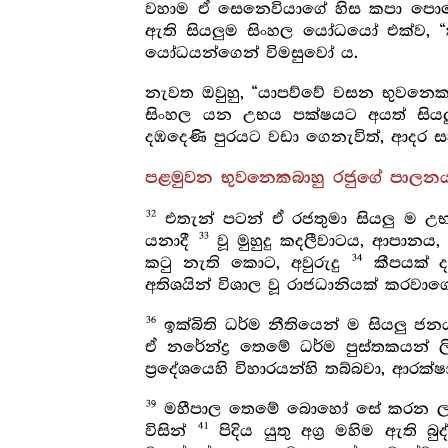
වහාම ඒ සෙනෙවියාගේ හිස කපා ප
ඇති සියලුම සිංහල යෝධයෝ එක්ව, 
යෝධයන්ගෙන් විමසුවෝ ය.
නැවත ඔවුහු, “යාපව්වේ වසන භුවනෙ
සිංහල යන උභය පක්ෂයට අයත් ස
දඹදෙණි පුරයට වඩා ගෙනැවිත්, ආදර 
පළමුවන භුවනෙකබාහු රජුගේ පාලනය
32
එතැන් පටන් ඒ රජතුමා සියලු ම උ
33
යනාදී
වූ මුහුදු කදලීවාටය, ආපානය,
34
කටු නැති කොට, අවුරුදු
කීපයක් ද
අතිශයින් විශාල වූ රාජධානියක් කරව
36
ඉක්බිති ධර්ම නීතියෙන් ම සියලු ජ
ඒ නරේන්ද්‍ර තෙමේ ධර්ම පුස්තකයන
ප්‍රදේශයෙහි විහාරයන්හි තබ්බවා, ආරක්
39
මහීපාල තෙමේ බොහෝ සේ කරන ලද 
41
විසින්
පිදිය යුතු අග්‍ර මහිම ඇති 