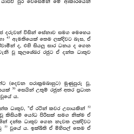
. යාපව් පුර වෙසෙමින් මේ ආකාරයෙන්
රජ දරුවන් විසින් සේනාව සමග මෙහෙය
45
මහා
ඇමතියෙක් තෙම ලක්දිවට බැස, ඒ
්වාමීන් ද, එහි සියලු සාර ධනය ද ගෙන
ැනි වූ කුලශේඛර රජුට ඒ දන්ත ධාතුව
ට (දෙවන පරාක්‍රමබාහුට) මුණුපුරු වූ,
50
ේඝයක්
සෙයින් උතුම් රජුන් අතර ප්‍රධාන
සවූයේ ය.
52
 දන්ත ධාතුව, “ඒ රටින් කවර උපායකින්
වූ කිසියම් යෝධ පිරිසක් සමග නික්ම ඒ
තින් දන්ත ධාතුව ගෙන නැවත ලක්දිවට
57
ටු
වූයේ ය. ඉක්බිති ඒ මිහිපල් තෙම ඒ