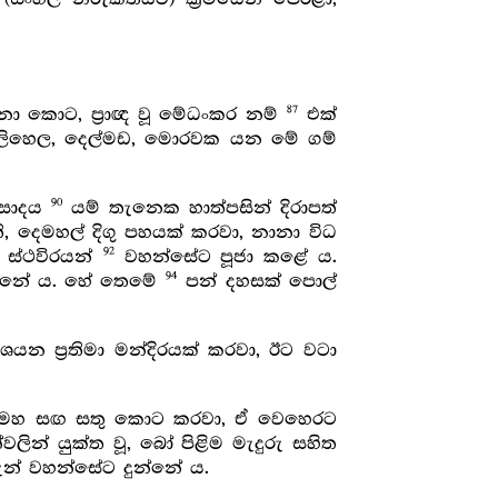
87
ා කොට, ප්‍රාඥ වූ මේධංකර නම්
එක්
ඹිලිහෙල, දෙල්මඩ, මොරවක යන මේ ගම්
90
රාසාදය
යම් තැනෙක හාත්පසින් දිරාපත්
ති, දෙමහල් දිගු පහයක් කරවා, නානා විධ
92
ා ස්ථවිරයන්
වහන්සේට පූජා කළේ ය.
94
ුන්නේ ය. හේ තෙමේ
පන් දහසක් පොල්
යන ප්‍රතිමා මන්දිරයක් කරවා, ඊට වටා
ක් මහ සඟ සතු කොට කරවා, ඒ වෙහෙරට
්වලින් යුක්ත වූ, බෝ පිළිම මැදුරු සහිත
න් වහන්සේට දුන්නේ ය.