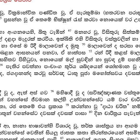
ත්‍රීය සේවාව
 වූ, වික්‍රමාන්විත පණ්ඩිත වූ, ඒ පැරකුම්බා (හතරවන පර
65
ප්‍රසන්න වූ ඒ තෙමේ භික්ෂූන් රැස් කරවා නොයෙක් වර උ
67
ගා අංගනයෙහි, බිතු ටැඹින්
මනහර වූ, විසිතුරු සිත්කම
ල් දළදා මැදුරක් කරවීය. ඉක්බිති එහි විසිතුරු වස්ත්‍රවලින
70
හා එසේ ම රිදී මාලාවෙන් ද මුතු
මාලාවෙන් ද සරසා හෙබි
72
න් බබළන ආසනයන් පනවා, ඒ හාත්පස
රන් රිදී කළස් මාල
සහිතව පිහිටුවා, නොයෙක් මල් සුවඳින් හා සුවඳ දුම් පහන
74
පැතිර පවත්නා පංචාංග තූර්ය ශබ්දයෙන් ශෝභමාන වූ ද, 
ද, ජගදානන්ද කරවූ සර්වඥ ධාතු පූජා මහෝත්සවය දවසක
76
ී වූ ද, ඇත් අස් ගව
මහිෂාදී වූ ද (සවිඤ්ඤාණක වස්තුව
ධයන් වහන්සේ ජීවමාන කල්හි උන්වහන්සේට යම් වාර චාරි
79
තා, රජ තෙමේ එය ප්‍රකාශ
කරන්නා වූ “දාඨා චරිත” නම් ව
80
 ධාතූන් වහන්සේට දවසක් දවසක් පාසා
දින චාරිත්‍රය පැවැත
 ආ, නානා භාෂාවන්හි විශාරද වූ, තර්ක ශාස්ත්‍රය හා ආගම
උන්වහන්සේ වෙතින් සියලු ජාතක කතා නිරන්තරයෙන් අසම
83
ය පනසක් ජාතකයන් පාළි
භාෂාවෙන් ගෙන සිංහල බසට (ස