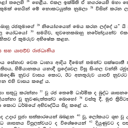
26
ොළෝ තලෙහි
හෙළීය. එකල ඉක්බිති ඒ නගරයෙහි මහා ක
28
“කුමක් හෙයින් මේ නොකටයුත්ත නුඹලා
විසින් කරන ලද්
29
කබාහු රජතුමාගේ
නියෝගයෙන් මෙය කරන ලද්දේ ය” යි ක
30
ියලු යෝධයෝ
සමගිව, භුවනෙකබාහු නරේන්ද්‍රයන්ව එක
සහිතව ඒ කුමරුව අභිෂේක කළහ.
 සහ යාපව්ව රාජධානිය
භය සේනාව වෙත ධාන්‍ය ආදිය දීමෙන් තමන්ට පක්ෂපාත
 තිපය, හිමියානකය යනාදී ප්‍රදේශවල විසූ සිංහල වන්නි ර
ඹදෙණි නුවර වාසය කොට, ඊට අනතුරුව යාපව් නුවර
ාගෙන එහි වාසය කළේ ය.
37
නයා සතුටු කරන්නා
වූ රජ තෙමේ ධාර්මික ද බුද්ධ ශාසනය
38
් ලියන්නා වූ නුවණැත්තන්ට බොහෝ
වස්තු දී, මුළු ත්‍ර
ෂා කොට ධර්මයේ අභිවෘද්ධිය සිදු කළේ ය.
40
උදාර පූජා සත්කාරයෙන් බබළන
වූ, ලෝකයට ශුභ වූ 
42
බුද්ධ ශාසනය විපුලත්වයට ද විශේෂයෙන්
දියුණුවට ද ප