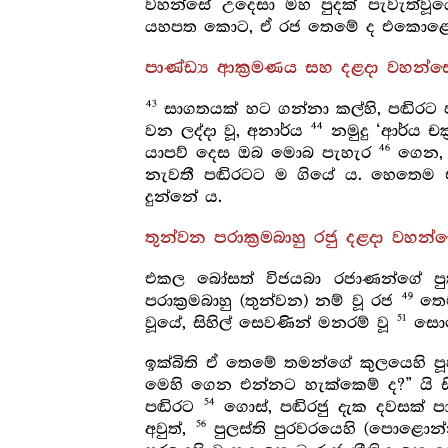
වහන්සේ උදෙසා මහ පුදක් පැවැත්වූය
යහපත කොට, ඒ රජ තෙමේ ද එකොළොස් 
පාණ්ඩ්‍ය ආක්‍රමණය සහ දළදා වහන්
43
සාගතයක් හට ගන්නා කල්හි, පඬිරට 
44
වන ලද්දා වූ, අනාර්ය
නමුදු ‘ආර්ය චක්
46
යාපව් දෙස ඔබ මොබ පැහැර
ගෙන, ම
නැවතී පඬිරටට ම ගියේ ය. හෙතෙම එහ
දුන්නේ ය.
තුන්වන පරාක්‍රමබාහු රජු දළදා වහන
එකල බෝසත් විජයබා රජාණන්ගේ පුත්
49
පරාක්‍රමබාහු (තුන්වන) නම් වූ රජ
තෙම
51
වූයේ, සිහිල් සෙවණින් මනරම් වූ
සොළො
ඉක්බිති ඒ තෙමේ තමන්ගේ කුලයෙහි පූජන
මෙහි ගෙන එන්නට හැක්කෙම් ද?” යි 
54
පඬිරට
ගොස්, පඬිරජු දැක දවසක් 
56
අවුත්,
පුලස්ති පුරවරයෙහි (පොළොන්න