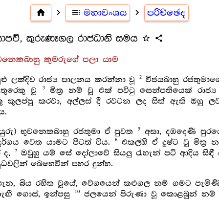
home
navigate_next
toc
මහාවංශය
navigate_next
පරිච්ඡෙද
යාපව්, කුරුණෑගල රාජධානි සමය
star_outline
share
භුවනෙකබාහු කුමරුගේ පලා යාම
2
ළු ලක්දිව රාජ්‍ය පාලනය කරන්නා වූ
විජයබාහු රජතුමා
3
ිතුරෙකු වූ
මිත්‍ර නම් වූ එක් පවිටු සෙන්පතියෙක් රා
කුලප්පු කරවා, අල්ලස් දී රවටන ලද සිත් ඇති ඔහු ලවා,
ය.
5
යුරු) භුවනෙකබාහු රජතුමා ඒ පුවත
අසා, දඹදෙණි පුරය
6
ර්ගය වෙත යාමට පිටත් විය.
එකල්හි ඒ දුෂ්ට වූ මිත්‍ර
7
ෝ ද,
ඔවුහු යම් සේ දෝලාවේ සියලු රැහැන් පටි ආදිය සිඳ
වලින් බෙහෙවින් පහර දුන්හ.
ැන, බිය රහිත වූයේ, වේගයෙන් කළුගල නම් ගමට පැමි
10
ැඟී ගොස්, ඉන්පසු
ජලයෙන් පිරුණා වූ කොළබුන් න