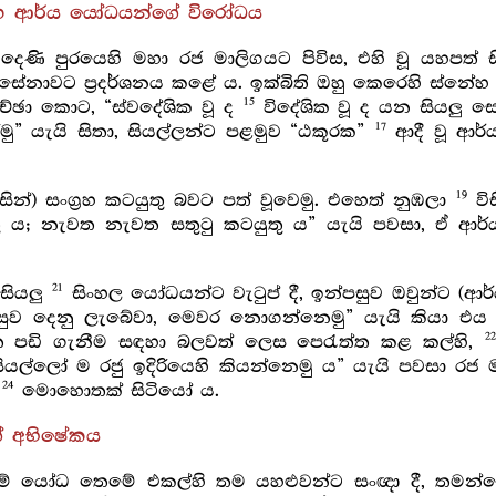
ය සහ ආර්ය යෝධයන්ගේ විරෝධය
දෙණි පුරයෙහි මහා රජ මාලිගයට පිවිස, එහි වූ යහපත් ස
ේනාවට ප්‍රදර්ශනය කළේ ය. ඉක්බිති ඔහු කෙරෙහි ස්නේහ 
15
ච්ඡා කොට, “ස්වදේශික වූ ද
විදේශික වූ ද යන සියලු 
17
මු” යැයි සිතා, සියල්ලන්ට පළමුව “ඨකූරක”
ආදී වූ ආර්ය
19
සින්) සංග්‍රහ කටයුතු බවට පත් වූවෙමු. එහෙත් නුඹලා
වි
ුතු ය; නැවත නැවත සතුටු කටයුතු ය” යැයි පවසා, ඒ ආර
21
 සියලු
සිංහල යෝධයන්ට වැටුප් දී, ඉන්පසුව ඔවුන්ට (ආ
පසුව දෙනු ලැබේවා, මෙවර නොගන්නෙමු” යැයි කියා එය ප
22
ත පඩි ගැනීම සඳහා බලවත් ලෙස පෙරැත්ත කළ කල්හි,
ියල්ලෝ ම රජු ඉදිරියෙහි කියන්නෙමු ය” යැයි පවසා රජ 
24
ව
මොහොතක් සිටියෝ ය.
ගේ අභිෂේකය
 නම් යෝධ තෙමේ එකල්හි තම යහළුවන්ට සංඥා දී, තමන්ග