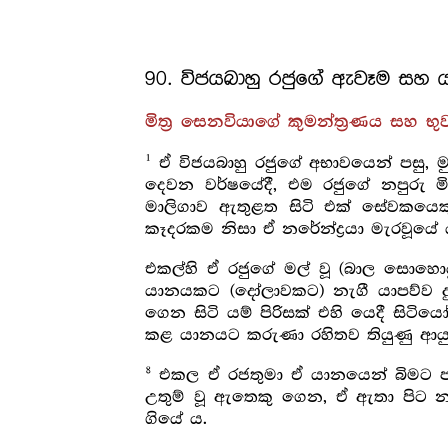
90. විජයබාහු රජුගේ ඇවෑම සහ 
මිත්‍ර සෙනවියාගේ කුමන්ත්‍රණය සහ 
1
ඒ විජයබාහු රජුගේ අභාවයෙන් පසු, මු
දෙවන වර්ෂයේදී, එම රජුගේ නපුරු ම
මාලිගාව ඇතුළත සිටි එක් සේවකයෙකු 
කෑදරකම නිසා ඒ නරේන්ද්‍රයා මැරවූයේ 
එකල්හි ඒ රජුගේ මල් වූ (බාල සොහො
යානයකට (දෝලාවකට) නැගී යාපව්ව දු
ගෙන සිටි යම් පිරිසක් එහි යෙදී සිටිය
කළ යානයට කරුණා රහිතව තියුණු ආයුධ
8
එකල ඒ රජතුමා ඒ යානයෙන් බිමට ප
උතුම් වූ ඇතෙකු ගෙන, ඒ ඇතා පිට න
ගියේ ය.