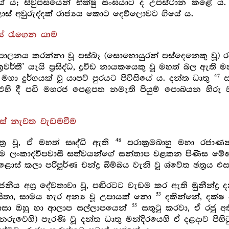
ේ ය; සිවුපසයෙන් භික්ෂු සංඝයාට ද උපස්ථාන කළේ ය
අවුරුද්දක් රාජ්‍යය කොට දෙව්ලොවට ගියේ ය.
සේ රැගෙන යාම
පාලනය කරන්නා වූ පස්බෑ (සොහොයුරන් පස්දෙනෙකු වූ) 
‍රවර්තී’ යැයි ප්‍රසිද්ධ, ද්‍රවිඩ නායකයෙකු වූ මහත් බල ඇති 
47
හා දුර්ගයක් වූ යාපව් පුරයට පිවිසියේ ය. දන්ත ධාතු
ස
ි දී පඩි මහරජ පෙළපත නමැති පියුම් පොබයන හිරු ව
්සේ නැවත වැඩමවීම
48
‍ර වූ, ඒ මහත් සෘද්ධි ඇති
පරාක්‍රමබාහු මහා රජාණන්
 ලංකාද්වීපවාසී සත්වයන්ගේ සන්තාප වළකන පිණිස ම
ස් කලා පරිපූර්ණ චන්ද්‍ර බිම්බය වැනි වූ ශ්වේත ඡත්‍රය එ
ීය අග්‍ර දේවතාවා වූ, පඬිරටට වැඩම කර ඇති මුනීන්ද්‍ර
53
සිතා, සාමය හැර අන්‍ය වූ උපායක් නො
දකින්නේ, දක්ෂ 
55
පාසා ඔහු හා ආලාප සල්ලාපයෙන්
සතුටු කරවා, ඒ රජු අ
රුවෙහි) පැරණි වූ දන්ත ධාතු මන්දිරයෙහි ඒ දළදාව පිහි