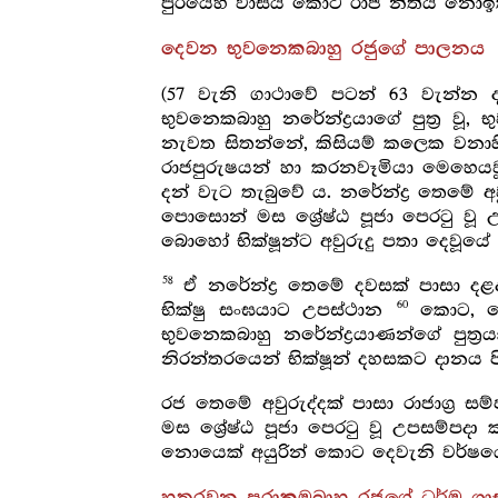
පුරයෙහි වාසය කොට රාජ නීතිය නොඉක
දෙවන භුවනෙකබාහු රජුගේ පාලනය
(57 වැනි ගාථාවේ පටන් 63 වැන්න ද
භුවනෙකබාහු නරේන්ද්‍රයාගේ පුත්‍ර 
නැවත සිතන්නේ, කිසියම් කලෙක වනාහ
රාජපුරුෂයන් හා කරනවෑමියා මෙහෙයව
දන් වැට තැබුවේ ය. නරේන්ද්‍ර තෙමේ අ
පොසොන් මස ශ්‍රේෂ්ඨ පූජා පෙරටු වූ
බොහෝ භික්ෂූන්ට අවුරුදු පතා දෙවූයේ 
58
ඒ නරේන්ද්‍ර තෙමේ දවසක් පාසා දළදා
60
භික්ෂු සංඝයාට උපස්ථාන
කොට, ලොව
භුවනෙකබාහු නරේන්ද්‍රයාණන්ගේ පුත්‍
නිරන්තරයෙන් භික්ෂූන් දහසකට දානය 
රජ තෙමේ අවුරුද්දක් පාසා රාජාග්‍ර 
මස ශ්‍රේෂ්ඨ පූජා පෙරටු වූ උපසම්ප
නොයෙක් අයුරින් කොට දෙවැනි වර්ෂයෙ