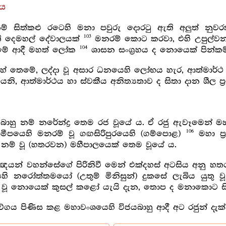
වය
ම් සිත්කළු රටෙහි මනා පවුරු දොරටු ඇති අලුත් නු
103
ති දෙමහල් දේවාලයක්
මනරම් කොට කරවා, එහි උපුල්වන්
104
මේ මේ ආදී මහත් ලෝක
ශාසන සංග්‍රහය ද නොයෙක් පින්ක
හේ තෙමේ, ලද්දා වූ අසාර ධනයෙහි ලෝභය හැර, ආත්මාර්ථ
ි, ආත්මාර්ථය හා ස්වකීය අනිත්‍යතාව ද සිතා දාන ශීල ප්‍ර
හු නම් නරේන්ද්‍ර තෙම රජ වූයේ ය. ඒ රජු ඇවෑමෙන් ම
106
ීපයෙහි මනරම් වූ ගඟසිරිපුරයෙහි (ගම්පොළ)
මහා ප්‍
නම් වූ (හතරවන) මහීපාලයෙක් තෙම වූයේ ය.
යන් වහන්සේගේ පිරිනිවී මෙන් එක්දහස් අටසිය අනු හතර (18
ෙහි නරෝත්තමයෝ (උතුම් මිනිසුන්) දුකසේ ලැබිය යුතු වූ
ාදී වූ නොයෙක් කුසල් කළෝ යැයි දැන, තොප ද මනාකොට සිය
ේගය පිණිස කළ මහාවංශයෙහි විජයබාහු ආදී අට රජුන් දැක්ව