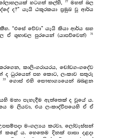
27
ෝලාහලයක් හටගත් කල්හි,
මහත් බල
දේ ද?” යැයි ඨකූරකයා ප්‍රමුඛ වූ ආර්ය
ීහ. “එසේ වේවා” යැයි කියා ආර්ය සහ
31
ල ඒ ශුභාචල පුරයෙන් (යාපව්වෙන්)
ී කරගෙන, කාලිංගරායරය, චෝඩගංගදේව
ජුන් ද ධුරයෙන් පහ කොට, ලංකාව සතුරු
35
ට
ගොස් එහි සෞභාග්‍යයෙන් බබළන
ෙහි මනා පැහැදීම ඇත්තෙක් ද වූයේ ය.
ිපිටකය ම ලියවා, එය ලංකාද්වීපයෙහි ඒ ඒ
උපසම්පදා මංගල්‍යය කරවා, ලෝවැස්සන්
ත් කළේ ය. හෙතෙම දිනක් පාසා දළදා