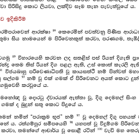
වා පිරිසිදු කොට ලියවා, ලක්දිව සෑම තැන පැවැත්වූයේ ය.
 ඉදිකිරීම්
86
 පරම්පරාවෙන් ආරක්ෂා
කෙරෙමින් පවත්වනු පිණිස ආරාධන
ජතුමා සිය නාමයෙන් ම පිරිවෙනකුත් කරවා, පරණගම, තැ
89
ොටගමු
විහාරයෙහි කරවන ලද සතළිස් පස් රියන් දිගැති ප්‍
ේන්ද්‍ර තෙම තිස් රියන් දිග පළල ඇති, උස් කොත් කැරලි ඇ
91
විජයබාහු පරිවෙණාධිපති වූ කායසත්ථි නම් පින්වත් මහ
93
වූ සල්ගම
නම් වූ එක් ගමක් ඒ පිරිවෙනට අයත් කොට ද
ටගමුවෙහි කරවූයේ ය.
ෝඥ වූ දොරටු ද්වාරයක් ඇත්තා වූ, දිගු දෙමහල් සිංහ ශ
 ගමක් ද බුදුන් සතු කොට පිදූයේ ය.
97
න් නමින් “පරාක්‍රම භූජ” නම්
වූ දෙමහල් දිගු පහය
98
න්නේ ය. රත්ගම්පුර සමීපයෙහි
යහපත් වූ විදුම්ගම පිරිවෙන
100
් කරවා, තමන්ගේ ආචාර්ය වූ සොළී රටින්
වැඩි මහ තෙරු