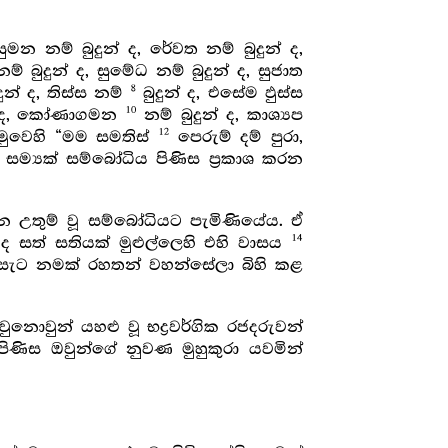
සුමන නම් බුදුන් ද, රේවත නම් බුදුන් ද,
ම් බුදුන් ද, සුමේධ නම් බුදුන් ද, සුජාත
8
ුදුන් ද, තිස්ස නම්
බුදුන් ද, එසේම ඵුස්ස
10
දුන් ද, කෝණාගමන
නම් බුදුන් ද, කාශ්‍යප
12
ුවෙහි “මම සමතිස්
පෙරුම් දම් පුරා,
 සම්‍යක් සම්බෝධිය පිණිස ප්‍රකාශ කරන
 උතුම් වූ සම්බෝධියට පැමිණියේය. ඒ
14
 ද සත් සතියක් මුළුල්ලෙහි එහි වාසය
සැට නමක් රහතන් වහන්සේලා බිහි කළ
නොවුන් යහළු වූ භද්‍රවර්ගික රජදරුවන්
ිණිස ඔවුන්ගේ නුවණ මුහුකුරා යවමින්