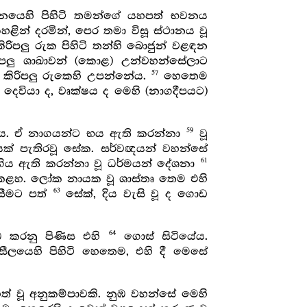
යෙහි පිහිටි තමන්ගේ යහපත් භවනය
ින් දරමින්, පෙර තමා විසූ ස්ථානය වූ
රිපලු රුක පිහිටි තන්හි බොජුන් වළඳන
ිරිපලු ශාඛාවන් (කොළ) උන්වහන්සේලාට
57
කිරිපලු රුකෙහි උපන්නේය.
හෙතෙම
 දෙවියා ද, වෘක්ෂය ද මෙහි (නාගදීපයට)
59
නේය. ඒ නාගයන්ට භය ඇති කරන්නා
වූ
් පැතිරවූ සේක. සර්වඥයන් වහන්සේ
61
ගිය ඇති කරන්නා වූ ධර්මයන් දේශනා
කළහ. ලෝක නායක වූ ශාස්තෘ තෙම එහි
63
සීමට පත්
සේක්, දිය වැසි වූ ද ගොඩ
64
ධ කරනු පිණිස එහි
ගොස් සිටියේය.
ලයෙහි පිහිටි හෙතෙම, එහි දී මෙසේ
් වූ අනුකම්පාවකි. නුඹ වහන්සේ මෙහි