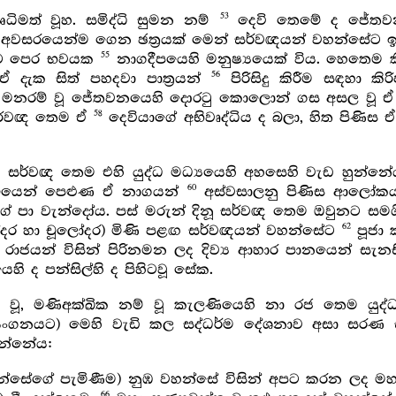
53
ිමත් වූහ. සමිද්ධි සුමන නම්
දෙවි තෙමේ ද ජේතවන
ේ අවසරයෙන්ම ගෙන ඡත්‍රයක් මෙන් සර්වඥයන් වහන්සේට ඉහළ
55
ීට පෙර භවයක
නාගදීපයෙහි මනුෂ්‍යයෙක් විය. හෙතෙම කි
56
ඒ දැක සිත් පහදවා පාත්‍රයන්
පිරිසිදු කිරීම සඳහා ක
ම මනරම් වූ ජේතවනයෙහි දොරටු කොලොන් ගස අසල වූ ඒ 
58
 සර්වඥ තෙම ඒ
දෙවියාගේ අභිවෘද්ධිය ද බලා, හිත පිණිස ඒ
සර්වඥ තෙම එහි යුද්ධ මධ්‍යයෙහි අහසෙහි වැඩ හුන්
60
බියෙන් පෙළුණ ඒ නාගයන්
අස්වසාලනු පිණිස ආලෝකයක
ේ පා වැන්දෝය. පස් මරුන් දිනූ සර්වඥ තෙම ඔවුනට සම
62
ෝදර හා චූලෝදර) මිණි පළඟ සර්වඥයන් වහන්සේට
පූජා 
ාජයන් විසින් පිරිනමන ලද දිව්‍ය ආහාර පානයෙන් සැන
හි ද පන්සිල්හි ද පිහිටවූ සේක.
 වූ, මණිඅක්ඛික නම් වූ කැලණියෙහි නා රජ තෙම යුද්
ංගනයට) මෙහි වැඩි කල සද්ධර්ම දේශනාව අසා සරණ සී
න්නේය:
න්සේගේ පැමිණීම) නුඹ වහන්සේ විසින් අපට කරන ලද මහත
66