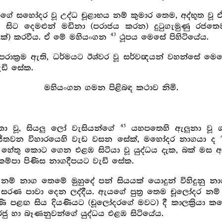
ේ සහෝදර වූ උද්ධ චූළාභය නම් කුමාර තෙම, අද්භූත වූ ඒ
 සිට දෙමළුන් මඩිනා (පරාජය කරන) දුටුගැමුණු රජතෙ
43
යයක්) කරවීය. ඒ මේ මහියංගන
ථූපය මෙසේ පිහිටියේය.
වීර පරාක්‍රම ඇති, ධර්මයට ඊශ්වර වූ සර්වඥයන් වහන්සේ ම
ඩි සේක.
මහියංගන ගමන පිළිබඳ කථාව නිමි.
45
තා වූ, සියලු ලෝ වැසියන්ගේ
යහපතෙහි ඇලුනා වූ ශා
 ජේතවන විහාරයෙහි වැඩ වසන සේක්, මහෝදර නාගයා ද
හේතු කොට ගෙන එළඹ සිටියා වූ යුද්ධය දැක, බක් මස
ුකම්පා පිණිස නාගදීපයට වැඩි සේක.
නම් නාග තෙමේ මුහුදේ පන් සියයක් යොදුන් විහිදුනු 
සරණ පාවා දෙන ලද්දීය. ඇයගේ පුත්‍ර තෙම චූලෝදර නම්
ණි පළඟ සිය දියණියට (චූලෝදරගේ මවට) දී කාලක්‍රියා 
රජු හා බෑණනුවන්ගේ යුද්ධය එළඹ සිටියේය.