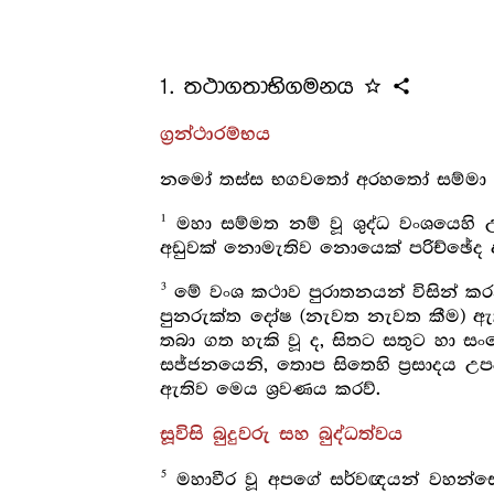
1. තථාගතාභිගමනය
star_outline
share
ග්‍රන්ථාරම්භය
නමෝ තස්ස භගවතෝ අරහතෝ සම්මා සම්
1
මහා සම්මත නම් වූ ශුද්ධ වංශයෙහි උ
අඩුවක් නොමැතිව නොයෙක් පරිච්ඡේද ඇ
3
මේ වංශ කථාව පුරාතනයන් විසින් කර
පුනරුක්ත දෝෂ (නැවත නැවත කීම) ඇත
තබා ගත හැකි වූ ද, සිතට සතුට හා 
සජ්ජනයෙනි, තොප සිතෙහි ප්‍රසාදය උප
ඇතිව මෙය ශ්‍රවණය කරව්.
සූවිසි බුදුවරු සහ බුද්ධත්වය
5
මහාවීර වූ අපගේ සර්වඥයන් වහන්සේ ප