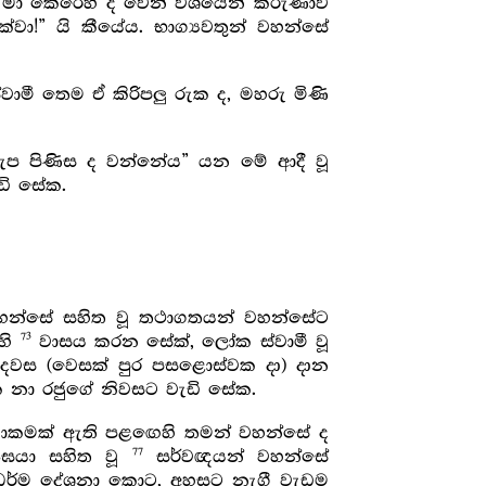
 මා කෙරෙහි ද වෙන් වශයෙන් කරුණාව
ා!” යි කීයේය. භාග්‍යවතුන් වහන්සේ
ාමී තෙම ඒ කිරිපලු රුක ද, මහරු මිණි
ැප පිණිස ද වන්නේය” යන මේ ආදී වූ
ඩි සේක.
හන්සේ සහිත වූ තථාගතයන් වහන්සේට
73
හි
වාසය කරන සේක්, ලෝක ස්වාමී වූ
නි දවස (වෙසක් පුර පසළොස්වක දා) දාන
ඛික නා රජුගේ නිවසට වැඩි සේක.
ාකමක් ඇති පළඟෙහි තමන් වහන්සේ ද
77
ංඝයා සහිත වූ
සර්වඥයන් වහන්සේ
 ධර්ම දේශනා කොට, අහසට නැගී වැඩම