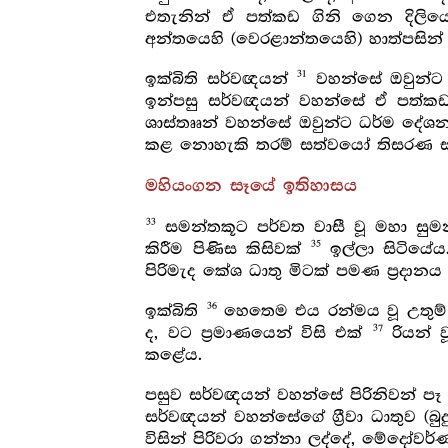
එතැනින් ඒ පත්කඩ ගිනි ගෙන දිලියෙ
අන්තයෙහි (වෙරළාන්තයෙහි) හාත්පසින් 
31
ඉක්බිති සර්වඥයන්
වහන්සේ ඔවුන්ට ර
ඉන්පසු සර්වඥයන් වහන්සේ ඒ පත්ක
ශාස්තෲන් වහන්සේ ඔවුන්ට ධර්ම දේ
කළ නොහැකි තරම් සත්වයෝ තිසරණ සහිත
මහියංගන සෑයේ ඉතිහාසය
33
සමන්තකූට පර්වත වාසී වූ මහා ස
35
කිරීම පිණිස කිසිවක්
ඉල්ලා සිටියේය
පිරිමැද කේශ ධාතු මිටක් පමණ ප්‍රදා
36
ඉක්බිති
හෙතෙම එය රන්මය වූ උතුම් ක
37
ද, වට ප්‍රමාණයෙන් විසි එක්
රියන් ව
කළේය.
පසුව සර්වඥයන් වහන්සේ පිරිනිවන් පෑ ක
සර්වඥයන් වහන්සේගේ ග්‍රීවා ධාතුව (බ
විසින් පිරිවරා ගන්නා ලද්දේ, මේදෝව