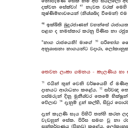
නොපැමිණි සේක් නම් අපි සියල්ලෝ අළ
67
දක්වන සේක්වා!
නැවත වරක් මෙහි ප
තුෂ්ණිම්භාවයෙන් (නිශ්ශබ්ද වීමෙන්)
68
ඉක්බිති බුදුරජාණන් වහන්සේ රාජායත
පළඟ ද නමස්කාර කරනු පිණිස නා රජුන
70
“නාග රාජයෙනි! මාගේ
පරිභෝග චෛත
අනුශාසනා නාගයන්ට වදාරා, ලෝකානු
තෙවන ලංකා ගමනය - කැලණිය හා
71
එයින් තුන් වෙනි වර්ෂයෙහි ඒ ම
72
දානයට ආරාධනා කළේය.
සර්වඥ තෙම
පස්මරුන් දිනූ මුනීශ්වර තෙමේ භික්ෂ
74
වේලාව
දැනුම් දුන් කල්හි, සිවුර ප
දැන් කැලණි සෑය පිහිටි තන්හි කරන
වැඩහුන් සේක. පිරිස සමඟ වූ නා 
සන්තර්පණය (පිනවූ) කළේය. ලෝකානු