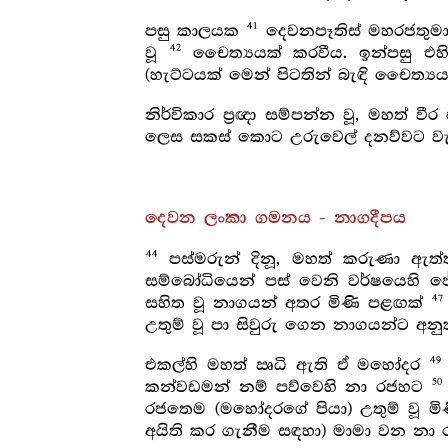
41
පසු කාලයක
දෙවනපෑතිස් මහරජතුමාග
42
වූ
චෛත්‍යයක් කරවීය. ඉන්පසු එහි
(හැට්ටයක් මෙන් පිටතින් බැඳි චෛත්‍
නිර්විකාර ප්‍රඥා සම්පන්න වූ, මහත් 
ලෙස සකස් කොට උරුවෙල් දනව්වට වැ
දෙවන ලංකා ගමනය - නාගදීපය
44
පස්මරුන් දිනූ, මහත් කරුණා ඇත්
සම්බෝධියෙන් පස් වෙනි වර්ෂයෙහි
47
සහිත වූ නාගයන් අතර මිණි පළඟක්
උතුම් වූ පා සිවුරු ගෙන නාගයන්ට අන
49
එකල්හි මහත් ඍධි ඇති ඒ මහෝදර
50
කන්වඩමන් නම් පව්වෙහි නා රජහට
රජතෙම (මහෝදරගේ පියා) උතුම් වූ මි
අයිති කර ගැනීම සඳහා) මාමා වන නා 