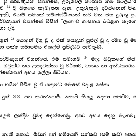
වූ සර්වඥයන් වහන්සේ, උරුවෙල් කාශ්‍යප නම් ජටිලයා
18
බඳව
වූ ඔහුගේ කැමැත්ත දැන, උතුරුකුරු දිවයිනෙන් ප
හි, එනම් සම්‍යක් සම්බෝධියෙන් නව වන මස දුරුතු ප
ර්වඥයන් වහන්සේ විසින් “ලංකාව ශාසනය බබළන තැනෙකැ” 
ා ලදී.
22
 තුන්
යොදුන් දිගු වූ ද එක් යොදුන් පුළුල් වූ ද රම්‍ය
හා යක්ෂ සමාගමය එකල්හි ප්‍රසිද්ධව පැවතුණි.
24
සර්වඥයන් වහන්සේ, එම සමාගම
මැද ඔවුන්ගේ හිස් 
. ඔවුන්ට භය උපදවන්නා වූ වර්ෂාව, වාතය හා අන්ධකාරය 
සේගෙන් අභය ඉල්ලා සිටියහ.
 භයින් පීඩිත වූ ඒ යකුන්ට මෙසේ වදාළ සේක:
ුක් මම පහ කරන්නෙමි. තොපි සියලු දෙනා සමගිව, 
ියලුම ලක්දිව වුවද දෙන්නෙමු. අපට අභය දෙනු මැනව
 නැති කොට, ඔවුන් දුන් භූමියෙහි පත්කඩ (සම් කඩ) අතු