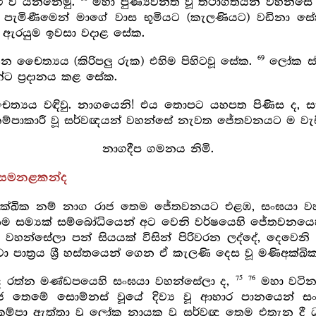
ු වී යන්නෙමු.
මහා පුණ්‍යවන්ත වූ තථාගතයන් වහන්සේ
ැමිණීමෙන් මාගේ වාස භූමියට (කැලණියට) වඩිනා සේක්ව
 එම ඇරයුම ඉවසා වදාළ සේක.
69
න චෛත්‍යය (කිරිපලු රුක) එහිම පිහිටවූ සේක.
ලෝක ස්ව
්ට ප්‍රදානය කළ සේක.
්‍යය වඳිවු. නාගයෙනි! එය තොපට යහපත පිණිස ද, ස
කම්පාකාරී වූ සර්වඥයන් වහන්සේ නැවත ජේතවනයට ම වැ
නාගදීප ගමනය නිමි.
 සමනළකන්ද
ණිඅක්ඛික නම් නාග රාජ තෙම ජේතවනයට එළඹ, සංඝයා ව
 සම්‍යක් සම්බෝධියෙන් අට වෙනි වර්ෂයෙහි ජේතවනයෙ
ූන් වහන්සේලා පන් සියයක් විසින් පිරිවරන ලද්දේ, දෙවෙ
ොරවා පාත්‍රය ශ්‍රී හස්තයෙන් ගෙන ඒ කැලණි දෙස වූ මණිඅක්
75
76
 ලද රත්න මණ්ඩපයෙහි සංඝයා වහන්සේලා ද,
මහා වටින
රජ තෙමේ සොම්නස් වූයේ දිව්‍ය වූ ආහාර පානයෙන් ස
කම්පා ඇත්තා වූ ලෝක නායක වූ සර්වඥ තෙම එතැන දී