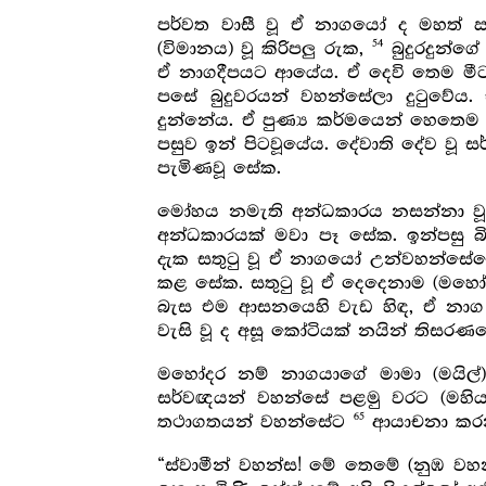
පර්වත වාසී වූ ඒ නාගයෝ ද මහත් ඍධ
54
(විමානය) වූ කිරිපලු රුක,
බුදුරදුන්ග
ඒ නාගදීපයට ආයේය. ඒ දෙවි තෙම ම
පසේ බුදුවරයන් වහන්සේලා දුටුවේය. 
දුන්නේය. ඒ පුණ්‍ය කර්මයෙන් හෙතෙ
පසුව ඉන් පිටවූයේය. දේවාති දේව වූ
පැමිණවූ සේක.
මෝහය නමැති අන්ධකාරය නසන්නා වූ 
අන්ධකාරයක් මවා පෑ සේක. ඉන්පසු 
දැක සතුටු වූ ඒ නාගයෝ උන්වහන්සේග
කළ සේක. සතුටු වූ ඒ දෙදෙනාම (මහ
බැස එම ආසනයෙහි වැඩ හිඳ, ඒ නාග ර
වැසි වූ ද අසූ කෝටියක් නයින් තිසරණයෙ
මහෝදර නම් නාගයාගේ මාමා (මයිල්)
සර්වඥයන් වහන්සේ පළමු වරට (මහිය
65
තථාගතයන් වහන්සේට
ආයාචනා කර
“ස්වාමීන් වහන්ස! මේ තෙමේ (නුඹ වහ