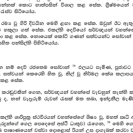
න්නක් කොට හාත්පසින් විශාල කළ සේක. ග්‍රීෂ්මයෙන් 
රැස්ව සිටියෝය.
ම්‍ය වූ ගිරි දිවයින මෙහි ළඟා කළ සේක. ඔවුන් ඊට ඇතු
ඩ හකුලා ගත් සේක. එකල්හි දෙවියෝ සර්වඥයන් වහන්
ශනා කළ සේක. නොයෙක් කෝටි ගණන් සත්වයන්ට සෝවාන් 
 පන්සිල්හි පිහිටියෝය.
34
ුමන නම් දෙව් රජතෙම සෝවාන්
ඵලයට පැමිණ, පූජාවට ස
. සත්වයන් කෙරෙහි හිත වූ, නිල් වූ නිර්මල කේශ කලාප
නය කළ සේක.
රඬුවකින් ගෙන, සර්වඥයන් වහන්සේ වැඩහුන් තැන්හි කරන ලද
ූ ද, නන් වැදෑරුම් රුවන් රැසක් මත තබා, ඉන්ද්‍රනීල 
ල්හි ශාරිපුත්‍ර ස්ථවිරයන් වහන්සේගේ ශිෂ්‍ය වූ, මහත් ඍධ
39
ුදුරදුන්ගේ ගෙල පෙදෙසේ අස්ථි ධාතුව) රැගෙන,
මෙහි ගෙන
ර්ණ පාෂාණයෙන් වස්වා දොළොස් රියන් උස දාගැබක් කරවා 