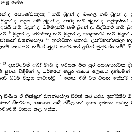
ථනා කළ සේක.
7
හන්සේ ද, කොණ්ඩඤ්ඤ
නම් බුදුන් ද, මංගල නම් බුදුන් ද, 
ුන් ද, පදුම නම් බුදුන් ද, නාරද නම් බුදුන් ද, පදුමුත්තර න
ථදස්සී නම් බුදුන් ද, ධම්මදස්සී නම් බුදුන් ද, සිද්ධත්ථ නම් බ
9
 නම්
බුදුන් ද, වෙස්සභූ නම් බුදුන් ද, කකුසන්ධ නම් බු
11
ුදුරජාණන් වහන්සේලා
ආරාධනා කොට, උන්වහන්සේලා හම
උතුම් ගෞතම නමින් බුදුව සත්වයන් දුකින් මුදවන්නෙමි” යි
13
්
දනව්වෙහි බෝ මැඩ දී වෙසක් මස පුර පසළොස්වක දින
ති සුවය විඳිමින් ද, ධර්මයේ මධුර භාවය ලොවට දක්වමින්
15
 ධර්ම චක්‍රය පැවැත්වූ
සේක. එහි වස් වසන සේක්ම 
ණිස ඒ භික්ෂූන් වහන්සේලා පිටත් කර යවා, ඉක්බිතිව ඔවු
න් හික්මවා, කාශ්‍යප ආදී ජටිලයන් දහස දමනය කරනු ප
දනව්වෙහි වාසය කළ සේක.