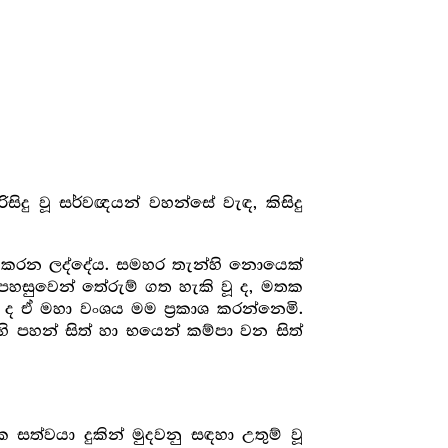
රිසිදු වූ සර්වඥයන් වහන්සේ වැඳ, කිසිදු
තර කරන ලද්දේය. සමහර තැන්හි නොයෙක්
හසුවෙන් තේරුම් ගත හැකි වූ ද, මතක
 ද ඒ මහා වංශය මම ප්‍රකාශ කරන්නෙමි.
ි පහන් සිත් හා භයෙන් කම්පා වන සිත්
ත්වයා දුකින් මුදවනු සඳහා උතුම් වූ