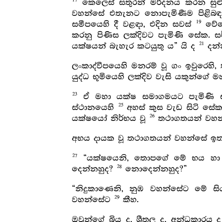
17
කෙලෙස් සතුරන් මර්දනය කරන සුළු 
වහන්සේ එතැනට නොපැමිණීම පිළි
19
සමීපයෙහි දී වළඳා, එදින සවස්
වේලෙ
කරනු පිණිස ලක්දිවට පැමිණි සේක. ස
21
යක්ෂයන් බැහැර කටයුතු ය” යි ද
දන්න
ලංකාද්වීපයෙහි මනරම් වූ ගං ඉවුරෙහි,
යුද්ධ භූමියෙහි ලක්දිව වැසි යකුන්ගේ ම
23
ඒ මහා යක්ෂ සමාගමයට පැමිණි 
25
ස්ථානයෙහි
අහස් කුස වැඩ සිටි සේක
26
යක්ෂයෝ නිර්භය වූ
තථාගතයන් වහන්
අභය දායක වූ තථාගතයන් වහන්සේ ඉතා
27
“යක්ෂයෙනි, තොපගේ මේ භය හා ද
28
දෙන්නහුද?
නොදෙන්නහුද?”
“නිදුකාණෙනි, නුඹ වහන්සේට මේ ස
29
වහන්සේට
කීහ.
ඔවුන්ගේ බිය ද, ශීතල ද, අන්ධකාරය ද