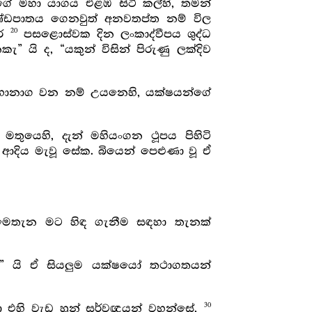
ගේ මහා යාගය එළඹ සිටි කල්හි, තමන්
ිණ්ඩපාතය ගෙනවුත් අනවතප්ත නම් විල
20
ුර
පසළොස්වක දින ලංකාද්වීපය ශුද්ධ
යි ද, “යකුන් විසින් පිරුණු ලක්දිව
 වූ මහානාග වන නම් උයනෙහි, යක්ෂයන්ගේ
මතුයෙහි, දැන් මහියංගන ථූපය පිහිටි
ආදිය මැවූ සේක. බියෙන් පෙළුණා වූ ඒ
මෙතැන මට හිඳ ගැනීම සඳහා තැනක්
ැ” යි ඒ සියලුම යක්ෂයෝ තථාගතයන්
30
රා එහි වැඩ හුන් සර්වඥයන් වහන්සේ,