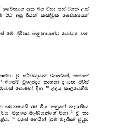
 චෛත්‍යය දැක එය වසා තිස් රියන් උස්
ම ඊට අසූ රියන් කඤ්චුක චෛත්‍යයක්
ෙසේ මේ ද්වීපය මනුෂ්‍යයන්ට යෝග්‍ය වන
ස්තෘ වූ සර්වඥයන් වහන්සේ, සම්‍යක්
46
එසේම චූලෝදර නාගයා ද යන පිරිස්
48
 අමාවක් පොහෝ දින
උදය කාලයෙහිම
නාග භවනයෙහි රජ විය. ඔහුගේ නැගණිය
51
 විය. ඔහුගේ මෑණියන්ගේ පියා
වූ නා
52
කළේය.
එසේ හෙයින් (එම මැණික් පුටුව