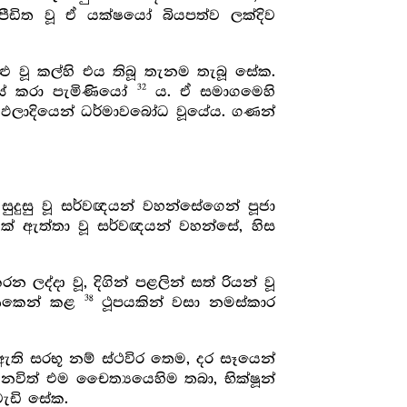
පීඩිත වූ ඒ යක්ෂයෝ බියපත්ව ලක්දිව
ළු වූ කල්හි එය තිබූ තැනම තැබූ සේක.
32
සේ කරා පැමිණියෝ
ය. ඒ සමාගමෙහි
ඵලාදියෙන් ධර්මාවබෝධ වූයේය. ගණන්
ුදුසු වූ සර්වඥයන් වහන්සේගෙන් පූජා
යක් ඇත්තා වූ සර්වඥයන් වහන්සේ, හිස
්දා වූ, දිගින් පළලින් සත් රියන් වූ
38
මැණිකෙන් කළ
ථූපයකින් වසා නමස්කාර
ි ඇති සරභූ නම් ස්ථවිර තෙම, දර සෑයෙන්
විත් එම චෛත්‍යයෙහිම තබා, භික්ෂූන්
වැඩි සේක.