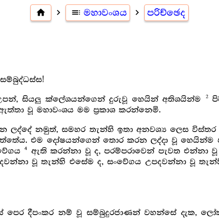
home
navigate_next
toc
මහාවංශය
navigate_next
පරිච්ඡෙද
බුද්ධස්ස!
2
පන්, සියලු ක්ලේශයන්ගෙන් දුරුවූ හෙයින් අතිශයින්ම
පි
ත්තා වූ මහාවංශය මම ප්‍රකාශ කරන්නෙමි.
න ලද්දේ නමුත්, සමහර තැන්හි ඉතා අනවශ්‍ය ලෙස විස්
්තේය. එම දෝෂයන්ගෙන් තොර කරන ලද්දා වූ හෙයින්ම ප
4
සංවේගය
ඇති කරන්නා වූ ද, පරම්පරාවෙන් පැවත එන්නා වූ
දවන්නා වූ තැන්හි එසේම ද, සංවේගය උපදවන්නා වූ තැන්හ
ෙර දීපංකර නම් වූ සම්බුදුරජාණන් වහන්සේ දැක, ලෝක ස