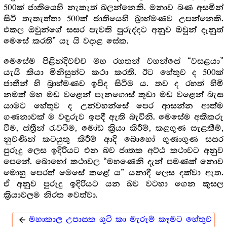
500ක් ජාතියෙහි නැකැත් බලන්නෙකි. මනාව බණ අසමින්
සිටි තැතැත්තා 500ක් ජාතියෙහි බ්‍රාහ්මණව උපන්නෙකි.
එකල ඔවුන්ගේ සසර පැවති පුරුද්දට අනුව ඔවුන් දැනුත්
මෙසේ කරති” යැ යි වදාළ සේක.
මෙසේම පිළින්දිවච්ච මහ රහතන් වහන්සේ “වසළයා”
යැයි කියා මිනිසුන්ට කථා කරති. ඊට හේතුව ද 500ක්
ජාතීන් හි බ්‍රාහ්මණව ඉපිද සිටීම ය. තව ද රහත් හිමි
නමක් මහ මඩ වළෙන් පැනගොස් කුඩා මඩ වළෙන් බැස
යාමට හේතුව ද උන්වහන්සේ පෙර ආසන්න ආත්ම
ගණනාවක් ම වඳුරුව ඉපදී ඇති බැවිනි. මෙසේම අකීකරු
වීම, ස්ත්‍රීන් රැවටීම, මෝඩ ක්‍රියා කිරීම්, කළගුණ සැළකීම්,
නුවණින් කටයුතු කිරීම් ආදි බොහෝ ගුණාගුණ සසර
පුරුදු ලෙස ඉදිරියට එන බව ජාතක අට්ඨ කථාවට අනුව
පෙනේ. බොහෝ කථාවල “මහණෙනි දැන් පමණක් නොව
මොහු පෙරත් මෙසේ කළේ ය” යනාදී ලෙස දක්වා ඇත.
ඒ අනුව පුරුදු ඉදිරියට යන බව වටහා ගෙන කුසල
ක්‍රියාවලම නිරත වෙත්වා.
මහාකාල උපාසක ගුටි කා මැරුම් කෑමට හේතුව
arrow_back