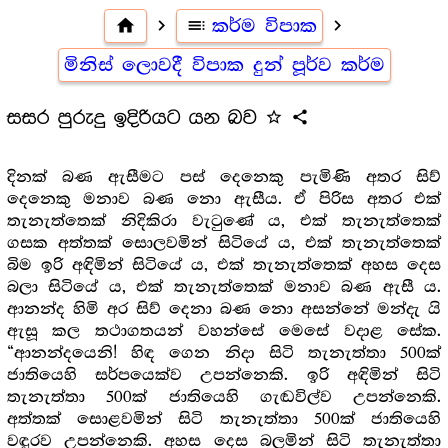
home
navigate_next
toc
කර්ම විපාක
navigate_next
මිනිස් ලොවදී විපාක දුන් පූර්ව කර්ම
සසර පුරුදු ඉදිරියට යන බව
star_outline
share
දිනක් බණ ඇසීමට පස් දෙනෙකු පැමිණි අතර සිව්
දෙනෙකු මනාව බණ නො ඇසීය. ඒ පිරිස අතර එක්
තැනැත්තෙක් නිදිකිරා වැටුණේ ය, එක් තැනැත්තෙක්
ගසක අත්තක් සොලවමින් සිටියේ ය, එක් තැනැත්තෙක්
බිම ඉරි අඳිමින් සිටියේ ය, එක් තැනැත්තෙක් අහස දෙස
බලා සිටියේ ය, එක් තැනැත්තෙක් මනාව බණ ඇසී ය.
ආනන්ද හිමි අර සිව් දෙනා බණ නො අසන්නේ මන්දැ යි
ඇසූ කල තථාගතයන් වහන්සේ මෙසේ වදාළ සේක.
“ආනන්දයෙනි! හිඳ ගෙන නිදා සිටි තැනැත්තා 500ක්
ජාතියෙහි සර්පයෙක්ව උපන්නෙකි. ඉරි අඳිමින් සිටි
තැනැත්තා 500ක් ජාතියෙහි ගැඬවිල්ව උපන්නෙකි.
අත්තක් සොළවමින් සිටි තැනැත්තා 500ක් ජාතියෙහි
වඳුරව උපන්නෙකි. අහස දෙස බලමින් සිටි තැනැත්තා