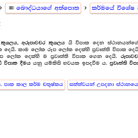
ate_next
toc
බෞද්ධයාගේ අත්පොත
navigate_next
කර්මයේ විශේෂ 
e
යි විපාක දෙන ස්ථානයන්ගේ
 කුශලය, අරූපාවචර කුශලය
ාක දෙයි. කාම ලෝක රූප ලෝක දෙක්හි ප්‍ර‍වෘත්ති විපාක දෙය
රූප ලෝක දෙක්හි ම ප්‍ර‍වෘත්ති විපාක ගෙන දෙයි.
රූපාව
යනු යම්කිසි භවයක ඉපදවීම ය.
න්ධි විපාක දීමය
ප්‍ර‍වෘත්ති ව
3. පාක කාල කර්ම චතුෂ්කය
සත්ත්වයන් උපදනා ස්ථානය