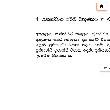
home
navig
4. පාකස්ථාන කර්ම චතුෂ්කය
star_outline
shar
අකුශලය, කාමාවචර කුශලය, රූපාවචර
සතර අපායෙහි ප්‍ර‍තිසන්ධි විප
අකුශලය
ලොව ප්‍ර‍තිසන්ධි විපාක දෙයි. කාම 
ප්‍ර‍තිසන්ධි ප්‍ර‍වෘත්ති විපාක දෙති.
ප්‍ර‍තිස
ලැබෙන විපාකය ය.
arrow_back