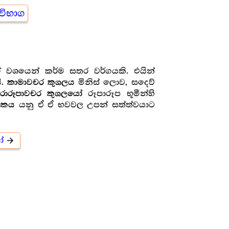
විභාග
 වශයෙන් කර්ම සතර වර්ගයකි. එයින්
ි.
මිනිස් ලොව, සදෙව්
කාමාවචර කුශලය
රූපාරූප භූමීන්හි
චරාරූපාවචර කුශලයෝ
යනු ඒ ඒ භවවල උපන් සත්ත්වයාට
ිපාකය
ෝ
arrow_forward