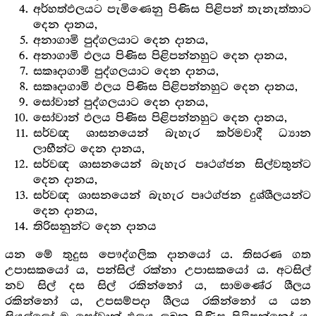
අර්හත්ඵලයට පැමිණෙනු පිණිස පිළිපන් තැනැත්තාට
දෙන දානය,
අනාගාමි පුද්ගලයාට දෙන දානය,
අනාගාමි ඵලය පිණිස පිළිපන්නහුට දෙන දානය,
සකෘදාගාමි පුද්ගලයාට දෙන දානය,
සකෘදාගාමි ඵලය පිණිස පිළිපන්නහුට දෙන දානය,
සෝවාන් පුද්ගලයාට දෙන දානය,
සෝවාන් ඵලය පිණිස පිළිපන්නහුට දෙන දානය,
සර්වඥ ශාසනයෙන් බැහැර කර්මවාදී ධ්‍යාන
ලාභීන්ට දෙන දානය,
සර්වඥ ශාසනයෙන් බැහැර පෘථග්ජන සිල්වතුන්ට
දෙන දානය,
සර්වඥ ශාසනයෙන් බැහැර පෘථග්ජන දුශ්ශීලයන්ට
දෙන දානය,
තිරිසනුන්ට දෙන දානය
යන මේ තුදුස පෞද්ගලික දානයෝ ය. තිසරණ ගත
උපාසකයෝ ය, පන්සිල් රක්නා උපාසකයෝ ය. අටසිල්
නව සිල් දස සිල් රකින්නෝ ය, සාමණේර ශීලය
රකින්නෝ ය, උපසම්පදා ශීලය රකින්නෝ ය යන