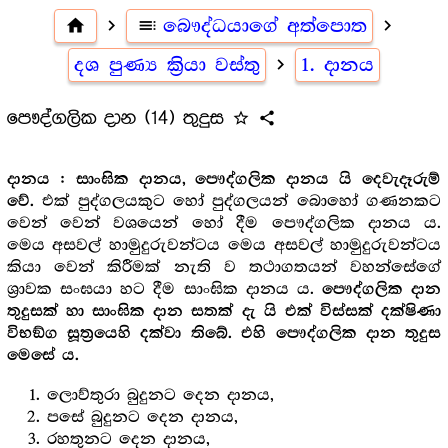
home
navigate_next
toc
බෞද්ධයාගේ අත්පොත
navigate_next
දශ පුණ්‍ය ක්‍රියා වස්තු
navigate_next
1. දානය
පෞද්ගලික දාන (14) තුදුස
star_outline
share
දානය : සාංඝික දානය, පෞද්ගලික දානය යි දෙවැදෑරුම්
එක් පුද්ගලයකුට හෝ පුද්ගලයන් බොහෝ ගණනකට
වේ.
වෙන් වෙන් වශයෙන් හෝ දීම පෞද්ගලික දානය ය.
මෙය අසවල් හාමුදුරුවන්ටය මෙය අසවල් හාමුදුරුවන්ටය
කියා වෙන් කිරීමක් නැති ව තථාගතයන් වහන්සේගේ
ශ්‍රාවක සංඝයා හට දීම සාංඝික දානය ය.
පෞද්ගලික දාන
තුදුසක් හා සාංඝික දාන සතක් දැ යි එක් විස්සක් දක්ෂිණා
විභඞ්ග සූත්‍රයෙහි දක්වා තිබේ. එහි පෞද්ගලික දාන තුදුස
මෙසේ ය.
ලොව්තුරා බුදුනට දෙන දානය,
පසේ බුදුනට දෙන දානය,
රහතුනට දෙන දානය,