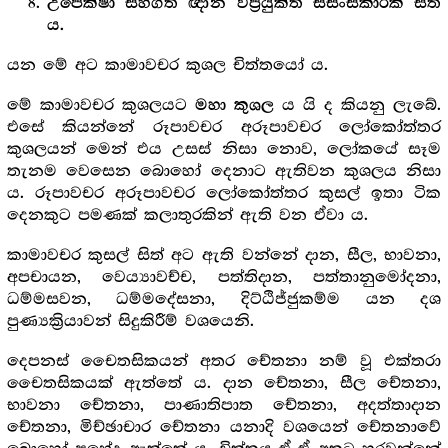
උපේක්ෂා සහගත ඥාන විප්‍ර‍යුක්ත සසංස්කාරික සිත
ය.
යන මේ අට කාමාවචර කුශල චිත්තයෝ ය.
මේ කාමාවචර කුශලයට
ය යි ද කියනු ලැබේ.
මහා කුශල
එසේ කියන්නේ රූපාවචර අරූපාවචර ලෝකෝත්තර
කුශලයන් මෙන් එය උසස් නිසා නොව, ලෝකයේ සෑම
තැනම වෙසෙන බොහෝ දෙනාට ඇතිවන කුශලය නිසා
ය. රූපාවචර අරූපාවචර ලෝකෝත්තර කුසල් ඉතා ටික
දෙනකුට පමණක් කලාතුරකින් ඇති වන ඒවා ය.
කාමාවචර කුසල් සිත් අට ඇති වන්නේ දාන, සීල, භාවනා,
අපචායන, වෙය්‍යාවච්ච, පත්තිදාන, පත්තානුමෝදනා,
ධම්මසවන, ධම්මදේසනා, දිට්ඨිජ්ජුකම්ම යන දශ
පුණ්‍යක්‍රියාවන් සිදුකිරීම් වශයෙනි.
දෙපනස් චෛතසිකයන් අතර චේතනා නම් වූ එක්තරා
චෛතසිකයක් ඇත්තේ ය. දාන චේතනා, සීල චේතනා,
භාවනා චේතනා, පාණාතිපාත චේතනා, අදත්තාදාන
චේතනා, මිච්ඡාචාර චේතනා යනාදි වශයෙන් චේතනාවේ