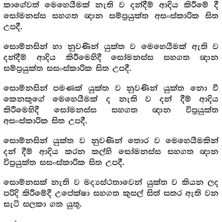
කාගේවත් මෙහෙයීමක් නැති ව දන්දීම් ආදිය කිරීමේ දී
සෝමනස්ස සහගත ඥාන සම්ප්‍ර‍යුක්ත අසංස්කාරික සිත
උපදී.
සොම්නසින් හා නුවණින් යුක්ත ව මෙහෙයීමක් ඇති ව
දන්දීම් ආදිය කිරීමෙහිදී සෝමනස්ස සහගත ඥාන
සම්ප්‍ර‍යුක්ත සසංස්කාරික සිත උපදී.
සොම්නසින් පමණක් යුක්ත ව නුවණින් යුක්ත නො වී
කෙනකුගේ මෙහෙයීමක් ද නැති ව දන් දීම් ආදිය
කිරීමෙහිදී සෝමනස්ස සහගත ඥාන විප්‍ර‍යුක්ත
අසංස්කාරික සිත උපදී.
සොම්නසින් යුක්ත ව නුවණින් තොර ව මෙහෙයීමකින්
දන් දීම් ආදිය කරන කල්හි සෝමනස්ස සහගත ඥාන
විප්‍ර‍යුක්ත සසංස්කාරික සිත උපදී.
සොම්නසක් නැති ව මද්‍යස්ථතාවෙන් යුක්ත ව කියන ලද
පරිදි කිරීමේදී උපේක්ෂා සහගත කුසල් සිත් සතර ඇති වන
සැටි සලකා ගත යුතු.