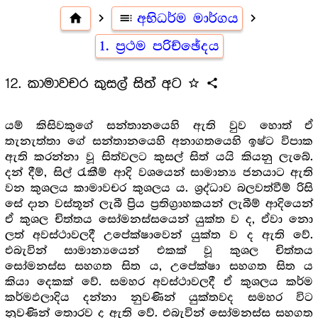
home
navigate_next
toc
අභිධර්ම මාර්ගය
navigate_next
1. ප්‍ර‍ථම පරිච්ඡේදය
12. කාමාවචර කුසල් සිත් අට
star_outline
share
යම් කිසිවකුගේ සන්තානයෙහි ඇති වුව හොත් ඒ
තැනැත්තා ගේ සන්තානයෙහි අනාගතයෙහි ඉෂ්ට විපාක
ඇති කරන්නා වූ සිත්වලට කුසල් සිත් යයි කියනු ලැබේ.
දන් දීම්, සිල් රැකීම් ආදි වශයෙන් සාමාන්‍ය ජනයාට ඇති
වන කුශලය කාමාවචර කුශලය ය. ශ්‍ර‍ද්ධාව බලවත්වීම් රිසි
සේ දාන වස්තූන් ලැබී ප්‍රිය ප්‍ර‍තිග්‍රාහකයන් ලැබීම් ආදියෙන්
ඒ කුශල චිත්තය සෝමනස්සයෙන් යුක්ත ව ද, ඒවා නො
ලත් අවස්ථාවලදී උපේක්ෂාවෙන් යුක්ත ව ද ඇති වේ.
එබැවින් සාමාන්‍යයෙන් එකක් වූ කුශල චිත්තය
සෝමනස්ස සහගත සිත ය, උපේක්ෂා සහගත සිත ය
කියා දෙකක් වේ. සමහර අවස්ථාවලදී ඒ කුශලය කර්ම
කර්මඵලාදිය දන්නා නුවණින් යුක්තවද සමහර විට
නුවණින් තොරව ද ඇති වේ. එබැවින් සෝමනස්ස සහගත