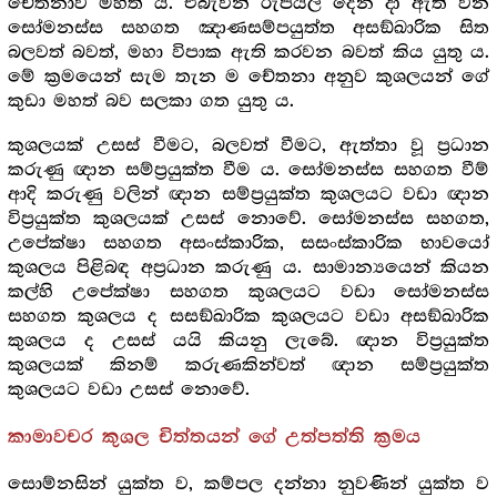
චේතනාව මහත් ය. එබැවින් රුපියල දෙන දා ඇති වන
සෝමනස්ස සහගත ඤාණසම්පයුත්ත අසඞ්ඛාරික සිත
බලවත් බවත්, මහා විපාක ඇති කරවන බවත් කිය යුතු ය.
මේ ක්‍ර‍මයෙන් සැම තැන ම චේතනා අනුව කුශලයන් ගේ
කුඩා මහත් බව සලකා ගත යුතු ය.
කුශලයක් උසස් වීමට, බලවත් වීමට, ඇත්තා වූ ප්‍ර‍ධාන
කරුණු ඥාන සම්ප්‍ර‍යුක්ත වීම ය. සෝමනස්ස සහගත වීම්
ආදි කරුණු වලින් ඥාන සම්ප්‍ර‍යුක්ත කුශලයට වඩා ඥාන
විප්‍ර‍යුක්ත කුශලයක් උසස් නොවේ. සෝමනස්ස සහගත,
උපේක්ෂා සහගත අසංස්කාරික, සසංස්කාරික භාවයෝ
කුශලය පිළිබඳ අප්‍ර‍ධාන කරුණු ය. සාමාන්‍යයෙන් කියන
කල්හි උපේක්ෂා සහගත කුශලයට වඩා සෝමනස්ස
සහගත කුශලය ද සසඞ්ඛාරික කුශලයට වඩා අසඞ්ඛාරික
කුශලය ද උසස් යයි කියනු ලැබේ. ඥාන විප්‍ර‍යුක්ත
කුශලයක් කිනම් කරුණකින්වත් ඥාන සම්ප්‍ර‍යුක්ත
කුශලයට වඩා උසස් නොවේ.
කාමාවචර කුශල චිත්තයන් ගේ උත්පත්ති ක්‍ර‍මය
සොම්නසින් යුක්ත ව, කම්පල දන්නා නුවණින් යුක්ත ව