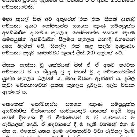
බොහෝ ප්‍රභේද ඇත්තේ ය. චිත්තය ඒ ඒ අතට හරවන්නේ
චේතනාවෙනි.
මහා කුසල් සිත් අට අතුරෙන් එක එක සිතක් දානාදි
චේතනා අනුව සෝමනස්ස සහගත ඥාණ සම්පයුක්ත
අසඞ්ඛාරික දානමය කුශලය, සෝමනස්ස සහගත ඥාණ
සම්පයුක්ත අසඞ්ඛාරික සීලමය කුශලය යනාදි වශයෙන්
දශය බැගින් වේ. සියල්ල එක් කළ කල්හි දශපුණ්‍ය
චේතනා අනුව කාමාවචර කුසල් සිත් (80) අසූවක් වේ.
සිතක ඇත්තා වූ ශක්තියක් සිත් ඒ ඒ අතට හරවන
චේතනාව ම ය තියුණු වූ ද මහත් වූ ද චේතනාවකින්
යුක්ත කුශලය බලවත් ය. මහා විපාක ඇත්තේ ය. දුබල
කුඩා චේතනාවෙන් යුක්ත කුශලය දුබලය, අල්ප විපාක
ඇත්තේ ය.
කෙනෙක් සෝමනස්ස සහගත ඤාණ සම්ප්‍ර‍යුක්ත
අසඞ්ඛාරික චිත්තයෙන් යාචකයකුට ශතයක් දෙයි. ඔහු
තවත් දිනයක දී ඒ චිත්තයෙන් ම ඒ යාචකයාට ම
රුපියලක් දෙයි. ඒ දෙවාරයේ දී ම ඇති වන්නේ එක ම
සිත ය. එහෙත් ශතය දීමේ චේතනාවට වඩා රුපියල දීමේ