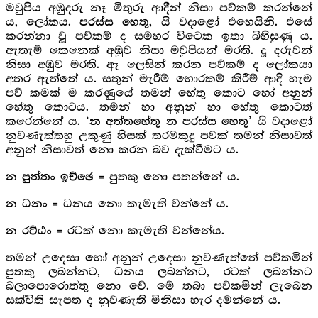
මවුපිය අඹුදරු නෑ මිතුරු ආදීන් නිසා පව්කම් කරන්නේ
ය, ලෝකය.
යි වදා‍ළෝ එහෙයිනි. එසේ
පරස්ස හෙතු,
කරන්නා වූ පව්කම් ද සමහර විටෙක ඉතා බිහිසුණු ය.
ඇතැම් කෙනෙක් අඹුව නිසා මවුපියන් මරති. දූ දරුවන්
නිසා අඹුව මරති. ඈ ලෙසින් කරන පව්කම් ද ලෝකයා
අතර ඇත්තේ ය. සතුන් මැරීම් හොරකම් කිරීම් ආදි හැම
පව් කමක් ම කරණුයේ තමන් හේතු කොට හෝ අනුන්
හේතු කොටය. තමන් හා අනුන් හා හේතු කොටත්
කරෙන්නේ ය.
යි වදාළෝ
‘න අත්තහේතු න පරස්ස හෙතු’
නුවණැත්තහු උකුණු හිසක් තරමකුදු පවක් තමන් නිසාවත්
අනුන් නිසාවත් නො කරන බව දැක්වීමට ය.
= පුතකු නො පතන්නේ ය.
න පුත්තං ඉච්ඡෙ
= ධනය නො කැමැති වන්නේ ය.
න ධනං
= රටක් නො කැමැති වන්නේය.
න රට්ඨං
තමන් උදෙසා හෝ අනුන් උදෙසා නුවණැත්තේ පව්කමින්
පුතකු ලබන්නට, ධනය ලබන්නට, රටක් ලබන්නට
බලාපොරොත්තු නො වේ. මේ තබා පව්කමින් ලැබෙන
සක්විති සැපත ද නුවණැති මිනිසා හැර දමන්නේ ය.