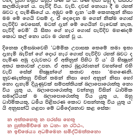
එහිදී පුතා හමුව ඔහුට බණ කී ය. බණ අසා ඔහු ද සසරට
කලකිරුනේ ය. පැවිදි විය. වැඩි. දවස් නොයා දී ම රහත්
බවට ද පැමිණියේ ය. අඹුව මේ දැන ‘යම් කෙනකුන් නිසා
මම මේ ගෙයි වසම් ද, ඒ දෙදෙන ම ගෙන් නික්ම ගොස්
පැවිදිව වෙසෙත්, මටත් දැන් මේ ගෙයින් වැඩෙක් නැත,
පැවිදි වෙමි’ යි සිතා ගේ හැර ගොස් පැවිදිව මහණදම්
කොට කල් නො යවා ම රහත් වූ ය.
දිනෙක දම්සබාවෙහි ‘ධම්මික උපාසක තෙමේ තමා ඉතා
දැහැමි බැවින් ගේ දොර හැර ගොස් පැවිදිව රහත් බවට ද
පැමිණ අඹු දරුවනට ඒ අතිනුත් පිහිට වි ය’ යි භික්‍ෂූන්
අතර කතාවක් උපන. ඒ අතර බුදුරජානන් වහන්සේ එහි
වැඩි සේක් භික්‍ෂූන්ගේ කතාව අසා ‘මහණෙනි.
නුවණැත්තහු විසින් තමන් නිසා හෝ අනුන් නිසා හෝ
නො දැහැමි දියුණුවක් සම්පත්තියක් බලාපොරොත්තු නො
විය යුතු ය, බලාපොරොත්තු වන්නහු විසින් ධාර්මික
සමෘද්ධියක් ම බලාපොරොත්තු විය යුතු ය, ඔහු
ධාර්මිකයකු, ධර්‍මය පිළිසරණ කොට වසන්නකු විය යුතු ය’
යි අනුසන්ධි ගළපා මේ ධර්‍මදේශනාව කළ සේක:
න අත්තහෙතු න පරස්ස හෙතු
න පුත්තමිච්ඡෙ න ධනං න රට්ඨං,
න ඉච්ඡෙය්‍ය අධම්මෙන සමිද්ධිමත්තනො