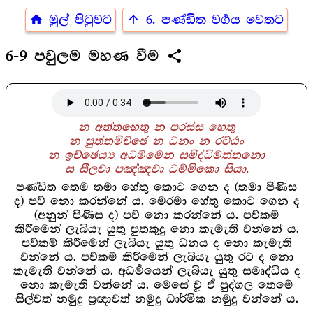
home
arrow_upward
මුල් පිටුවට
6. පණ්ඩිත වර්‍ගය වෙතට
share
6-9 පවුලම මහණ වීම
න අත්තහෙතු න පරස්ස හෙතු
න පුත්තමිච්ඡෙ න ධනං න රට්ඨං
න ඉච්ඡෙය්‍ය අධම්මෙන සමිද්ධිමත්තනො
ස සීලවා පඤ්ඤවා ධම්මිකො සියා.
පණ්ඩිත තෙම තමා හේතු කොට ගෙන ද (තමා පිණිස
ද) පව් නො කරන්නේ ය. මෙරමා හේතු කොට ගෙන ද
(අනුන් පිණිස ද) පව් නො කරන්නේ ය. පව්කම්
කිරීමෙන් ලැබියැ යුතු පුතකුදු නො කැමැති වන්නේ ය.
පව්කම් කිරීමෙන් ලැබියැ යුතු ධනය ද නො කැමැති
වන්නේ ය. පව්කම් කිරීමෙන් ලැබියැ යුතු රට ද නො
කැමැති වන්නේ ය. අධර්‍මයෙන් ලැබියැ යුතු සමෘද්ධිය ද
නො කැමැති වන්නේ ය. මෙසේ වූ ඒ පුද්ගල තෙමේ
සිල්වත් නමුදු ප්‍රඥාවත් නමුදු ධාර්මික නමුදු වන්නේ ය.