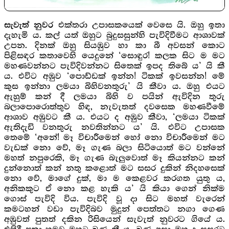
එක්තරා උපාසකයෙක් වෙසෙ යි. ඔහු ඉතා
සැවැත් නුවර
දැහැමි ය. කල් යත් ඔහුට බුදුසසුන්හි පැවිදිවීමට ආශාවක්
උපන. දිනක් ඔහු සියඹුව හා කා බී අවසන් කොට
පිළිසඳර කතාවෙහි යෙදුනේ ‘සොඳුර! කලක සිට ම මට
මහණවන්නට පැවිදිවන්නට සිතෙක් ඉපද තිබේ ය’ යි කී
ය. එවිට අඹුව ‘පොඩ්ඩක් ඉන්න! ටිකක් ඉවසන්න! මේ
කුස ඉන්නා ලමයා බිහිවනතුරු’ යි කීවා ය. ඔහු එයට
ඇහුම් කන් දී ලමයා බිහි ව පයින් ඇවිදින තුරු
බලාපොරොත්තුව හිඳ, නැවැතත් දවසෙක මහණවීමේ
ආශාව අඹුවට කී ය. එයට ද අඹුව කීවා, ‘ලමයා ටිකක්
ඇතිදැඩි වනතුරු නවතින්නට ය’ යි. එවිට උපාසක
තෙමේ ‘අනේ! මෑ විචාරීමෙන් හෝ නො විචාරීමෙන් මට
වැඩක් නො වේ, මෑ ගැණ බලා සිටියොත් මට වන්නේ
මහත් නපුරෙකි, මෑ ගැණ බැලුවොත් මෑ කියන්නට කන්
දුන්නොත් කන් නතු කළොත් මට සසර දුකින් නිදහසෙක්
නො වේ, මාගේ දුක්, මා ම කෙළවර කරගත යුතු ය,
අනිකකුට ඒ නො කළ හැකි ය’ යි කියා ගෙන් නික්ම
ගොස් පැවිදි විය. පැවිදි වූ දා සිට මහත් වැරෙන්
කමටහන් වඩා පැවිදිබව මුදුන් පෙත්තට නගා ගෙණ
අඹුවත් පුතත් දකින රිසියෙන් සැවැත් නුවරට ගියේ ය.