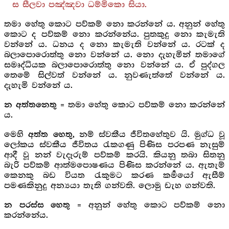
ස සීලවා පඤ්ඤවා ධම්මිකො සියා.
තමා හේතු කොට පව්කම් නො කරන්නේ ය. අනුන් හේතු
කොට ද පව්කම් නො කරන්නේය. පුතකුදු නො කැමැති
වන්නේ ය. ධනය ද නො කැමැති වන්නේ ය. රටක් ද
බලාපොරොත්තු නො වන්නේ ය. නො දැහැමින් තමාගේ
සමෘද්ධියක බලාපොරොත්තු නො වන්නේ ය. ඒ පුද්ගල
තෙමේ සිල්වත් වන්නේ ය. නුවණැත්තේ වන්නේ ය.
දැහැමි වන්නේ ය.
= තමා හේතු කොට පව්කම් නො කරන්නේ
න අත්තනෙතු
ය.
මෙහි
නම් ස්වකීය ජීවිතහේතුව යි. මුග්ධ වූ
අත්ත හෙතු,
ලෝකය ස්වකීය ජීවිතය රැකගණු පිණිස පරපණ නැසුම්
ආදී වූ නන් වැදෑරුම් පව්කම් කරයි. කියනු තබා සිතනු
බැරි පව්කම් ආත්මපොෂණය පිණිස කරන්නේ ය. ඇතැම්
කෙනකු බඩ වියත රැකුමට කරණ කර්‍මයෝ ඇසීම්
පමණකිනුදු අන්‍යයා තැති ගන්වති. ලොමු ඩැහ ගන්වති.
= අනුන් හේතු කොට පව්කම් නො
න පරස්ස හෙතු
කරන්නේය.