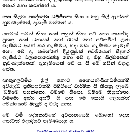
තොර නො කරන්නේ ය.
= ඔහු සිල් ඇත්තේ,
සො සීලවා පඤ්ඤවා ධම්මිකො සියා
නුවණැත්තේ, දැහැමි වන්නේ ය.
යමෙක් තමන් නිසා හෝ අනුන් නිසා පව් නො කෙරේද,
පුතකු හෝ ධනයක් හෝ රටක් හෝ පව්කමින් ලබා
ගැණීමට අයත් කර ගැණීමට, හදා වඩා ගැණීමට කැමැති
නො වේ ද, තමන්ගේ දියුණුවක් අධර්‍මයෙන් සිදුකර
ගැණීමට බලාපොරොත්තු නො වේ ද, ඔහු සිල්වතෙක්,
නුවණැත්තෙක්, දැහැමියෙක් වේ ය, යි මේ ගසින් වදාළ
සේක.
දශකුශලධර්‍මය මුල් කොට නෛර්‍ය්‍යාණිකධර්‍මයන්හි
අවිරුද්ධ ප්‍රතිපදාවන්හි පිහිටියේ
යි කියනු ලැබේ.
ධාර්මික
‘ධම්මෙ පසන්නො, ධම්මෙ ඨිතො, ධම්මෙ නියුත්තො,
යි යන මේ කොයි ලෙසකින්
ධම්මො අස්ස අත්ථි’
වෙන්කොට බැලුව ද වරද නැත.
මේ ධර්‍ම දේශනාවගේ අවසානයෙහි බොහෝ දෙන
සෝවන් ඵලාදියට පැමිණියාහු ය.