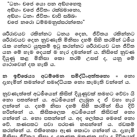
“ධනං චජෙ යො පන අඞ්ගහෙතු
අඞ්ගං චජෙ ජීවිතං රක්ඛමානො,
අඞ්ගං ධනං ජීවිතං චාපි සබ්බං
චජෙ නරො ධම්මමනුස්සරන්තො”
ශරීරාවයව රකින්නට ධනය දෙන, ජීවිතය රකින්නට
ශරීරාවයව දෙන නුවණැති මිනිසා දහම් සිහි කරමින් ධර්‍මය
රැක ගන්නට යුතුකම් ඉටු කරන්නට ශරීරාවයව ධන ජීවිත
යන මේ හැම දෙයක් ම හැර දමන්නේ ය. නිසිසේ නුවණ
දියුණු කළ මිනිසා කො තරම් උසස් ද, යනු මේ
ගාථාවෙන් දත හැකි ය.
= නො
න ඉච්ඡෙය්‍ය අධම්මෙන සමිද්ධිංඅත්තනො
දැහැමින් තමන්ගේ සමෘද්ධියක නො කැමැති වන්නේ ය.
නුවණැත්තේ අධර්‍මයෙන් කිසිත් දියුණුවක් තමහට වේවා යි
නො පතන්නේ ය. අධර්‍මයෙන් ලැබුන ද ඒ වහා හැර
ලන්නේ ය. දහම් නිසා දහම් සිහි කරමින් සිය දිවි
හරින්නේ ය. කිසිකලෙක අධර්‍මයෙන් කිසිවක් නො
ගන්නේ ය. නො පතන්නේ ය. අද ලෝකය මෙසේ නො
වේ. තණපතට පවා පරපණ නසන්නේ ය. ජඩකම්
කරන්නේ ය. එකිනෙකා ඇණ කොටා ගන්නේ ය. දැහැමි
මිනිසා ජීවිතය නිසා ද උකුණකු මකුණකු පවා ද දිවියෙන්