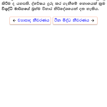
කිරීම ද යහපති. ද්වේෂය දුරු කර ගැනීමේ නොයෙක් ක්‍රම
බ්‍රහ්ම විහාර නිර්දේශයෙන් දත හැකිය.
විශුද්ධි මාර්ගයේ
ව්‍යාපාද නීවරණය
ථීන මිද්ධ නීවරණය
arrow_back
arrow_forward