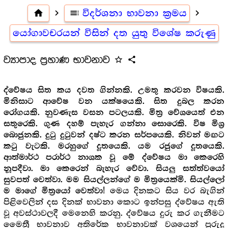
home
navigate_next
toc
විදර්ශනා භාවනා ක්‍රමය
navigate_next
යෝගාවචරයන් විසින් දත යුතු විශේෂ කරුණු
ව්‍යාපාද ප්‍රහාණ භාවනාව
star_outline
share
ද්වේෂය සිත කය දවත ගින්නකි. උමතු කරවන විෂයකි.
මිනිසාට ආවේෂ වන යක්ෂයෙකි. සිත දුබල කරන
රෝගයකි. නුවණැස වසන පටලයකි. මිත්‍ර වේශයෙත් එන
සතුරෙකි. ගුණ දහම් පැහැර ගන්නා සොරෙකි. විෂ මිශ්‍ර
බොජුනකි. දුටු දුටුවන් දෂ්ට කරන සර්පයෙකි. නිවන් මඟට
කටු වැටකි. මරහුගේ දූතයෙකි. යම රජුගේ දූතයෙකි.
ආත්මාර්ථ පරාර්ථ නාශක වූ මේ ද්වේෂය මා කෙරෙහි
නූපදීවා. මා කෙරෙන් බැහැර වේවා. සියලු සත්ත්වයෝ
සුවපත් වෙත්වා. මම සියල්ලන්ගේ ම මිත්‍රයෙක්මි. සියල්ලෝ
මෙය දිනකට සිය වර බැගින්
ම මාගේ මිත්‍රයෝ වෙත්වා!
පිළිවෙලින් දස දිනක් භාවනා කොට ඉන්පසු ද්වේෂය ඇති
වූ අවස්ථාවලදී මෙනෙහි කරනු. ද්වේෂය දුරු කර ගැනීමට
මෛත්‍රී භාවනාව අතිරේක භාවනාවක් වශයෙන් පුරුදු