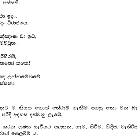
 පස්සති.
ථා ඉදං,
දං විරාජයෙ.
පඤ්ඤාණ වා ඉධ,
ච්චුතං.
ිහීරති,
තෝ තතෝ තතෝ
ඤෙ උන්නමේතවේ,
දස්සනා.
අනුව ම කියත හොත් තේරුම් ගැනීම පහසු නො වන බැ
රිදි අදහස දක්වනු ලැබේ.
න් කරනු ලබන සැටියට සලකන, යෑම, සිටීම, හිඳීම, වැතිර
රයේ සෙලවීම් ය.