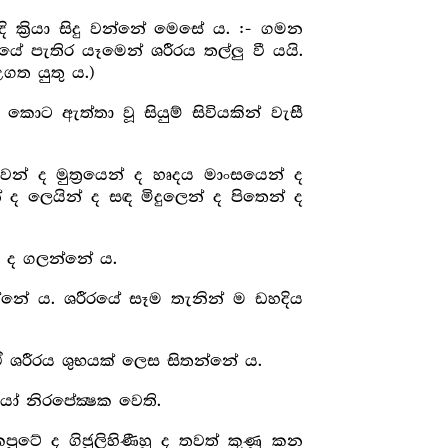
ක්‍රියා සිදු වන්නේ මෙසේ ය. :- ගමන
 පැතිර යෑමෙන් ශරීරය තල්ලු වී යයි.
ගත යුතු ය.)
ොට ඇත්තා වූ සියුම් සිවියකින් වැසී
න් ද මුත්‍රයෙන් ද හෘදය මාංසයෙන් ද
ද ලෙයින් ද සඳ මිදුලෙන් ද පිතෙන් ද
රු ද ගලන්නේ ය.
්නේ ය. ශරීරයේ සෑම තැනින් ම ඩහදිය
ඒ ශරීරය ශුභයක් ලෙස සිතන්නේ ය.
යෝ නිරපේක්‍ෂක වෙති.
ුටේ ද ගිජුලිහිණීහු ද තවත් කුණු කන