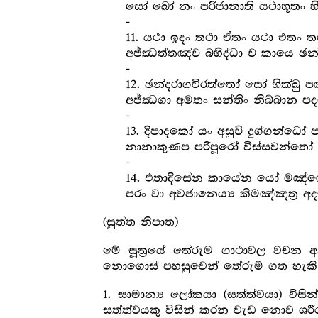
සෝ ඛෝ නං පරිජානාති යථාභූතං හි
-
11. යථා ඉදං තථා ඒතං යථා එතං ත
අජ්ඣත්තඤ්ච බහිද්ධා ච කායෙ ඡන්
-
12. ඡන්දරාගවිරත්තෝ සෝ භික්ඛු 
අජ්ඣගා අමතං සන්තිං නිබ්බාන පදම
-
13. දිපාදකෝ යං අසුචි දුග්ගන්ධෝ පර
නානාකුණප පරිපූරෝ විස්සවන්
-
14. එතාදිසේන කායේන යෝ මඤ්
පරං වා අවජානෙය්‍ය කිමඤ්ඤත්‍ර‍ අ
(සුත්ත නිපාත)
මේ සූත්‍රයේ තේරුම ගාථාවල වචන 
නොගොස් පහසුවෙන් තේරුම් ගත හැකි ප
1. සාමාන්‍ය ලෝකයා (සත්ත්වයා) විසි
සත්ත්වයකු විසින් කරන වැඩ නොව ශරී