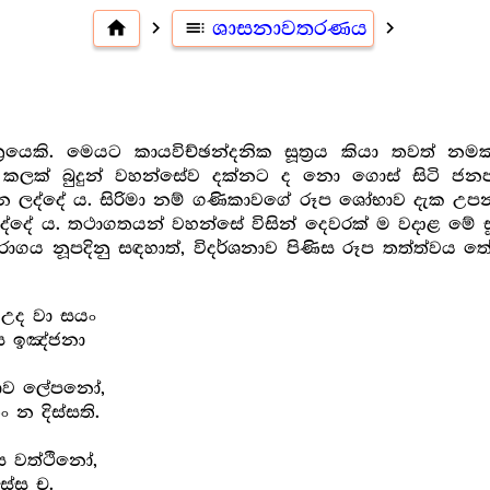
home
navigate_next
toc
ශාසනාවතරණය
navigate_next
්‍රයෙකි. මෙයට කායවිච්ඡන්දනික සූත්‍ර‍ය කියා තවත් න
කලක් බුදුන් වහන්සේව දක්නට ද නො ගොස් සිටි ජනපද 
න ලද්දේ ය. සිරිමා නම් ගණිකාවගේ රූප ශෝභාව දැක උපන්
ලද්දේ ය. තථාගතයන් වහන්සේ විසින් දෙවරක් ම වදාළ මේ ස
ාගය නූපදිනු සඳහාත්, විදර්ශනාව පිණිස රූප තත්ත්වය තේ
ෝ උද වා සයං
්ස ඉඤ්ජනා
සාව ලේපනෝ,
 න දිස්සති.
ස වත්ථිනෝ,
ස්ස ච.