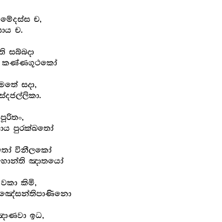
 මේදස්ස ච,
ාය ච.
ි සබ්බදා
හා කණ්ණගූථකෝ
මතේ සදා,
ේදජල්ලිකා.
ූරිතං,
ාය පුරක්ඛතෝ
ාතෝ විනීලකෝ
ා හොන්ති ඤාතයෝ
වකා කිමි,
ඤ්ඤේසන්තිපාණිනො
ඤ්ඤාණවා ඉධ,