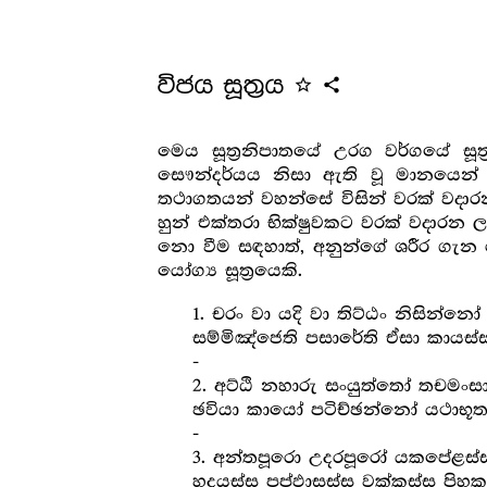
විජය සූත්‍ර‍ය
star_outline
share
මෙය සූත්‍ර‍නිපාතයේ උරග වර්ගයේ සූත
සෞන්දර්යය නිසා ඇති වූ මානයෙන් 
තථාගතයන් වහන්සේ විසින් වරක් වදාර
හුන් එක්තරා භික්ෂුවකට වරක් වදාරන 
නො වීම සඳහාත්, අනුන්ගේ ශරීර ගැන ර
යෝග්‍ය සූත්‍රයෙකි.
1. චරං වා යදි වා තිට්ඨං නිසින්න
සම්මිඤ්ජෙති පසාරේති ඒසා කායස
-
2. අට්ඨි නහාරු සංයුත්තෝ තචමං
ඡවියා කායෝ පටිච්ඡන්නෝ යථාභූතං
-
3. අන්තපූරො උදරපූරෝ යකපේළස්
හදයස්ස පප්ඵාසස්ස වක්කස්ස පිහක