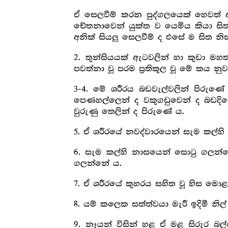
ඒ සෙලවීම් කරන පුද්ගලයෙක් හෙවත් ආ
චේතනාවෙන් යුක්ත ව යෙමිය කියා සිත
අනික් සියලු සෙලවීම් ද එසේ ම සිත නි
2. තුන්සියයක් ඇටවලින් හා කුඩා මහ
පවත්නා වූ පරම ප්‍ර‍තිකූල වූ මේ කය
3-4. මේ ශරීරය බඩවැල්වලින් පිරුණේ
පෙණහල්ලෙන් ද වකුගඩුවෙන් ද බඩදිවෙ
වුරුණු තෙලින් ද පිරුණේ ය.
5. ඒ ශරීරයේ නවද්වාරයෙන් සැම කල්හි 
6. සැම කල්හි නාසයෙන් සොටු ගලන්න
ගලන්නේ ය.
7. ඒ ශරීරයේ කුහරය සහිත වූ හිස මොළ
8. යම් කලෙක සත්ත්වයා මැරී ඉදිමී න
9. නෑයන් විසින් හළ ඒ මළ සිරුර බල