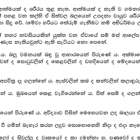
ත්මයක් ද ශරීරය තුළ නැත. ආත්මයක් ද නැති ව ගමනාදි 
් පහළ වන කල්හි ඒ සිත්වල බලයෙන් උපදනා වායුව ශරීරයේ
සා සිදු වේ. (මේවා හරියට තේරුම් ගැනීමට නම් අභිධර්මය උ
ත් නහර නවසියයකින් යුක්ත වන ඒවායේ සම් මස් ආලේප ක
 නුවණැස නැතියවුන්ට ඇති සැටියට නො පෙනේ.
 ය. බලු වමනයක් බඳු වූ ආහාරයෙන් පිරුණේ ය. අක්මාවෙ
න් ද සොටුවලින් ද කෙළවලින් ද ඩහදියෙන් ද මේදයෙන් 
අපවිත්‍ර‍ දෑ ගලන්නේ ය. ඇස්වලින් කබ ද කන්වලින් කලාඳු
ේ ය. මුඛයෙන් කෙළ වැගිරෙන්නේ ය. පිත් සෙම් ද ගලන
යෙන් පිරුණේ ය. අවිද්‍යාව විසින් මෙහෙයවන ලද බාලයා 
ිල් වී ගමින් බැහැර කරන ලදුව සොහොනෙහි නිදා ද එදා නෑ
්ලෝ ද සිවල්ලු ද වෘකයෝ ද කා දමන්නා හ. පණුවෝ ද කප