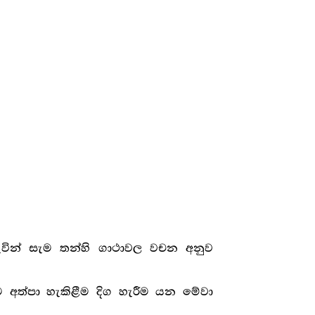
වින් සැම තන්හි ගාථාවල වචන අනුව
ීම අත්පා හැකිළීම දිග හැරීම යන මේවා