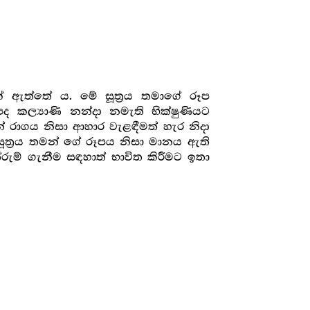
මක් ඇත්තේ ය. මේ සූත්‍ර‍ය තමාගේ රූප
කල්‍යාණි නන්දා නමැති භික්ෂුණියට
 රාගය නිසා ආහාර වැළඳීමත් හැර නිදා
ූත්‍ර‍ය තමන් ගේ රූපය නිසා මානය ඇති
රුම් ගැනීම සඳහාත් භාවිත කිරීමට ඉතා