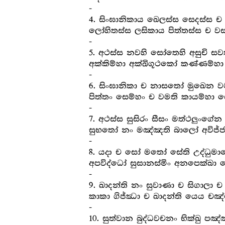
-
4. සිංඝානිකාය ඛෙලස්ස සෙදස්ස ච
ලෝහිතස්ස ලසිකාය පිත්තස්ස ච වස
-
5. අථස්ස නවහි සෝතෙහි අසුචි සවත
අක්කිම්හා අක්ඛිගූථකෝ කණ්ණම්
-
6. සිංඝානිකා ච නාසතෝ මුඛෙන ව
පිත්තං සෙම්හං ච වමති කායම්හා ස
-
7. අථස්ස සුසිරං සීසං මත්ථලුංගේන ප
සුභතෝ නං මඤ්ඤති බාලෝ අවිජ්ජ
-
8. යදා ච සෝ මතෝ සේති උද්ධුම
අපවිද්ධෝ සුසානස්මිං අනපෙක්ඛ
-
9. ඛාදන්ති නං සුවාණා ච සිගාලා ච 
කාකා ගිජ්ඣා ච ඛාදන්ති යෙය ච
-
10. සුත්වාන බුද්ධවචනං භික්ඛු ප