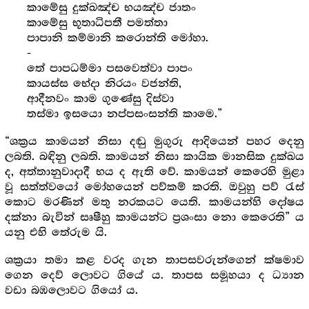
කාමේසු දුක්ඛඤ්ච භයඤ්ච ජාතං
කාමේසු භූතාධිපතී පමත්තා
පාපානි කම්මානි කරොන්ති මෝහා.
-
තේ පාපධම්මා පසවෙත්වා පාපං
කායස්ස භේදා නිරයං වජන්ති,
ආදීනවං කාම ගුණේසු දිස්වා
තස්මා ඉසයො නප්පසංසන්ති කාමෙ.”
“ශක්‍ර‍ය කාමයන් නිසා දඬු මුගුරු ආදියෙන් පහර දෙනු
ලබති. බඳිනු ලබති. කාමයන් නිසා කායික මානසික දුක්ඛය
ද, අත්තානුවාදාදී භය ද ඇති වේ. කාමයන් කෙරෙහි මුළා
වූ සත්ත්වයෝ මෝහයෙන් පව්කම් කරති. ඔවුහු පව් රැස්
කොට මරණින් මතු නරකයට යෙති. කාමයන්හි දෝෂය
දක්නා බැවින් සෘෂීහු කාමයන්ට ප්‍ර‍ශංසා නො කෙරෙති” ය
යනු එහි තේරුම යි.
ශක්‍ර‍යා තමා කළ වරද ගැන තාපසවරුන්ගෙන් ක්ෂමාව
ගෙන දෙව් ලොවට ගියේ ය. තාපස සමූහයා ද ධ්‍යාන
වඩා බඹලොවට ගියෝ ය.