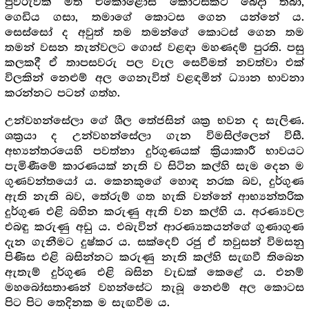
පුවරුවක් මත එකොළොස් කොටසකට බෙදා තබා,
ගෙඩිය ගසා, තමාගේ කොටස ගෙන යන්නේ ය.
සෙස්සෝ ද අවුත් තම තමන්ගේ කොටස් ගෙන තම
තමන් වසන තැන්වලට ගොස් වළඳා මහණදම් පුරති. පසු
කලකදී ඒ තාපසවරු පල වැල සෙවීමත් නවත්වා එක්
විලකින් නෙළුම් අල ගෙනැවිත් වළඳමින් ධ්‍යාන භාවනා
කරන්නට පටන් ගත්හ.
උන්වහන්සේලා ගේ ශීල තේජසින් ශක්‍ර‍ භවන ද සැලිණ.
ශක්‍ර‍යා ද උන්වහන්සේලා ගැන විමසිල්ලෙන් විසී.
අභ්‍යන්තරයෙහි පවත්නා දුර්ගුණයක් ක්‍රියාකාරී භාවයට
පැමිණීමේ කාරණයක් නැති ව සිටින කල්හි සැම දෙන ම
ගුණවන්තයෝ ය. කෙනකුගේ හොඳ නරක බව, දුර්ගුණ
ඇති නැති බව, තේරුම් ගත හැකි වන්නේ ආභ්‍යන්තරික
දුර්ගුණ එළි බහින කරුණු ඇති වන කල්හි ය. අරණ්‍යවල
එබඳු කරුණු අඩු ය. එබැවින් ආරණ්‍යකයන්ගේ ගුණාගුණ
දැන ගැනීමට දුෂ්කර ය. සක්දෙව් රජු ඒ තවුසන් විමසනු
පිණිස එළි බසින්නට කරුණු නැති කල්හි සැඟවී තිබෙන
ඇතැම් දුර්ගුණ එළි බසින වැඩක් කෙළේ ය. එනම්
මහබෝසතාණන් වහන්සේට තැබූ නෙළුම් අල කොටස
පිට පිට තෙදිනක ම සැඟවීම ය.