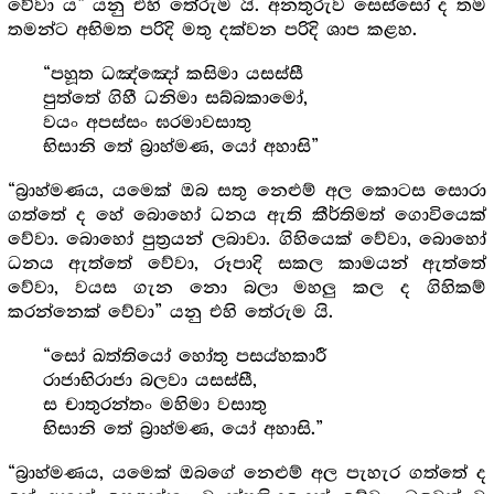
වේවා ය” යනු එහි තේරුම යි. අනතුරුව සෙස්සෝ ද තම
තමන්ට අභිමත පරිදි මතු දක්වන පරිදි ශාප කළහ.
“පහූත ධඤ්ඤෝ කසිමා යසස්සී
පුත්තේ ගිහී ධනිමා සබ්බකාමෝ,
වයං අපස්සං ඝරමාවසාතු
භිසානි තේ බ්‍රාහ්මණ, යෝ අහාසි”
“බ්‍රාහ්මණය, යමෙක් ඔබ සතු නෙළුම් අල කොටස සොරා
ගත්තේ ද හේ බොහෝ ධනය ඇති කීර්තිමත් ගොවියෙක්
වේවා. බොහෝ පුත්‍ර‍යන් ලබාවා. ගිහියෙක් වේවා, බොහෝ
ධනය ඇත්තේ වේවා, රූපාදි සකල කාමයන් ඇත්තේ
වේවා, වයස ගැන නො බලා මහලු කල ද ගිහිකම්
කරන්නෙක් වේවා” යනු එහි තේරුම යි.
“සෝ ඛත්තියෝ හෝතු පසය්හකාරී
රාජාභිරාජා බලවා යසස්සී,
ස චාතුරන්තං මහිමා වසාතු
භිසානි තේ බ්‍රාහ්මණ, යෝ අහාසි.”
“බ්‍රාහ්මණය, යමෙක් ඔබගේ නෙළුම් අල පැහැර ගත්තේ ද