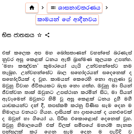
home
navigate_next
toc
ශාසනාවතරණය
navigate_next
කාමයන් ගේ ආදීනවය
භිස ජාතකය
star_outline
share
එක් කලෙක අප මහ බෝසතාණන් වහන්සේ බරණැස්
නුවර අසූ කෙළක් ධනය ඇති බ්‍රාහ්මණ කුලයක උපන්හ.
‘මහා කඤ්චන’ කුමාරයෝ යැයි උන්වහන්සේට නම
තැබූහ. උන්වහන්සේට බාල සහෝදරයන් සදෙනෙක් ද
සහෝදරියක් ද වූහ. කාමයන් කෙරෙහි නො ඇලුණා වූ
ඔවුහු විවාහ ජීවිතයකට බැස නො ගත්හ. ඔවුහු මා පියන්
ජීවත්වන තාක් ඔවුනට උපස්ථාන කරමින් සිට, මා පියන්
ඇවෑමෙන් ඔවුනට හිමි වූ අසූ කෙළක් ධනය දුගී මගී
යාචකයන්ට දන් දී, තපස්කම් කරනු පිණිස සැම දෙන ම
හිමාලය වනයට ගියහ. දාසියක් හා දාසයෙක් ද යහළුවෙක්
ද ඔවුන් හා ගියෝ ය. පිරිස එකොළොස් දෙනෙක් වූහ.
ඔවුහු හිමාලයෙහි එක් විලක් සමීපයේ මනරම් තැනක
පන්සලක් කර ගෙන සැම දෙන ම පැවිදි ව