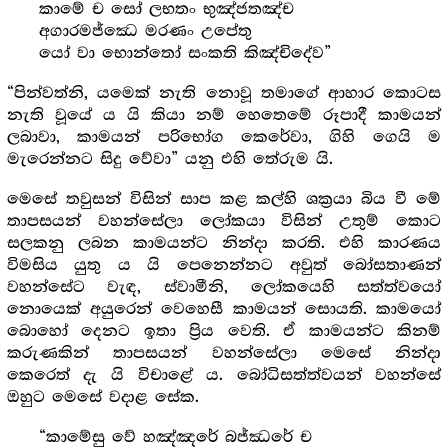
කාමේ ච සෝ ලභතං භුඤ්ජතඤ්ච
අගාරමජ්ඣෙ මරණං උපේතු
යෝ වා භොන්තෝ සංකති කිඤ්චිදේව”
“පින්වත්නි, යමෙක් නැති නොවූ තමාගේ ආහාර කොටස
නැති වූයේ ය යි කියා නම් හෙතෙමේ රූපාදී කාමයන්
ලබාවා, කාමයන් පරිභෝග කෙරේවා, ගිහි ගෙයි ම
මැරෙන්නට සිදු වේවා” යනු එහි තේරුම යි.
මෙසේ තවුසන් විසින් සාප කළ කල්හි ශක්‍ර‍යා බිය වී මේ
තාපසයන් වහන්සේලා ලෝකයා විසින් උතුම් කොට
සලකනු ලබන කාමයන්ට නින්දා කරති. එහි කාරණය
විමසිය යුතු ය යි පෙනෙන්නට අවුත් බෝසතාණන්
වහන්සේට වැඳ, ස්වාමීනි, ලෝකයෙහි සත්ත්වයෝ
නොයෙක් අයුරෙන් වෙහෙසී කාමයන් සොයති. කාමයෝ
බොහෝ දෙනට ඉතා ප්‍රිය වෙති. ඒ කාමයන්ට කිනම්
කරුණකින් තාපසයන් වහන්සේලා මෙසේ නින්දා
කෙරෙත් දැ යි විචාළේ ය. බෝධිසත්ත්වයන් වහන්සේ
ඔහුට මෙසේ වදාළ සේක.
“කාමේසු වේ හඤ්ඤරේ බජ්ඣරේ ච