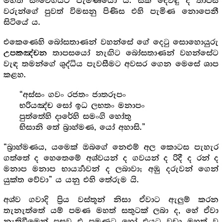
මහත් සංවේගයට පැමිණියෝ ය. සක් දෙවිඳු ද තාපස
වරුන්ගේ පුවත් විමසනු පිණිස එහි පැමිණ නොපෙනී
සිටියේ ය.
එකෙණෙහි බෝසතාණන් වහන්සේ ගේ දෙටු සොහොයුරු
තාපසයෝ නැඟිට බෝසතාණන් වහන්සේට
උපකඤ්චන
වැඳ තමන්ගේ ශුද්ධිය පැවසීමට අවසර ගෙන මෙසේ ශාප
කළහ.
“අස්සං ගවං රජතං ජාතරූපං
භරියඤ්ච සෝ ඉධ ලභතං මනාපං
පුත්තේහි දාරේහි සමංගි හෝතු
භිසානි තේ බ්‍රාහ්මණ, යෝ අහාසි.”
“බ්‍රාහ්මණය, යමෙක් ඔබගේ නෙළුම් අල කොටස පැහැර
ගත්තේ ද හෙතෙමේ අශ්වයන් ද ගවයන් ද රිදී ද රන් ද
මනාප මනාප භාර්‍ය්‍යාවන් ද ලබාවා; අඹු දරුවන් ගෙන්
යුක්ත වේවා” ය යනු එහි තේරුම යි.
අශ්ව ගවාදි ප්‍රිය වස්තූන් නිසා ඒවාට ඇලුම් කරන
තැනැත්තේ යම් පමණ මහත් සතුටක් ලබා ද, හේ ඒවා
නැතිවීමෙන් පසුව එ පමණට හෝ එයට වඩා මහත් වූ