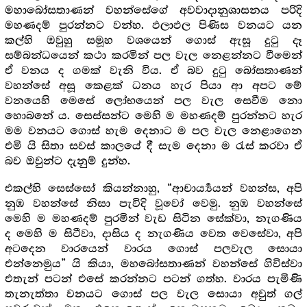
මහාබෝසතාණන් වහන්සේගේ අවවාදානුශාසනය පරිදි
මහණදම් පුරන්නට වන්හ. ඵලාඵල පිණිස වනයට යන
කල්හි ඔවුහු සමූහ වශයෙන් ගොස් ඇසූ දුටු දෑ
සම්බන්ධයෙන් කථා කරමින් පල වැල නෙළන්නට වීමෙන්
ඒ වනය ද ගමක් වැනි විය. ඒ බව දුටු බෝසතාණන්
වහන්සේ අසූ කෙළක් ධනය හැර පියා ආ අපට මේ
වනයෙහි මෙසේ ලෝභයෙන් පල වැල සෙවීම නො
හොබනේ ය. සෙස්සන්ට මෙහි ම මහණදම් පුරන්නට හැර
මම වනයට ගොස් හැම දෙනාට ම පල වැල නෙළාගෙන
එමි යි සිතා සවස් කාලයේ දී සැම දෙනා ම රැස් කරවා ඒ
බව ඔවුන්ට දැනුම් දුන්හ.
එකල්හි සෙස්සෝ කියන්නාහු, “ආචාර්‍ය්‍යයන් වහන්ස, අපි
නුඹ වහන්සේ නිසා පැවිදි වූවෝ වෙමු. නුඹ වහන්සේ
මෙහි ම මහණදම් පුරමින් වැඩ සිටින සේක්වා, නැගණිය
ද මෙහි ම සිටීවා, දාසිය ද නැගණිය වෙත වෙසේවා, අපි
අටදෙන වාරයෙන් වාරය ගොස් පලවැල සොයා
එන්නෙමුය” යි කියා, මහබෝසතාණන් වහන්සේ ගිවිස්වා
එතැන් පටන් එසේ කරන්නට පටන් ගත්හ. වාරය පැමිණි
තැනැත්තා වනයට ගොස් පල වැල සොයා අවුත් ගල්