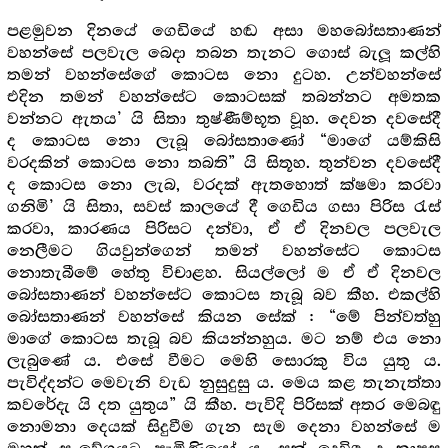
පළමුවන දිනයේ ගෙඩියේ හඬ අසා මහබෝසතාණන්
වහන්සේ පලවැල බෙදා තබන තැනට ගොස් බැලූ කල්හි
තමන් වහන්සේගේ කොටස නො දුටහ. උන්වහන්සේ
එදින තමන් වහන්සේට කොටසක් තබන්නට අමතක
වන්නට ඇතය’ යි සිතා තුෂ්ණීම්භූත වූහ. දෙවන දවසේදී
ද කොටස නො ලැබූ බෝසතාණෝ “මාගේ යම්කිසි
වරදකින් කොටස නො තබති” යි සිතූහ. තුන්වන දවසේදී
ද කොටස නො ලැබ, වරදක් ඇතහොත් ක්ෂමා කරවා
ගනිමි’ යි සිතා, සවස් කාලයේ දී ගෙඩිය ගසා පිරිස රැස්
කරවා, කාරණය පිරිසට දන්වා, ඒ ඒ දිනවල පලවැල
නෙලීමට ගියවුන්ගෙන් තමන් වහන්සේට කොටස
නොතැබීමේ හේතු විචාළහ. සියල්ලෝ ම ඒ ඒ දිනවල
බෝසතාණන් වහන්සේට කොටස තැබූ බව කීහ. එකල්හි
බෝසතාණන් වහන්සේ කියන සේක් : “මේ පින්වත්හු
මාගේ කොටස තැබූ බව කියන්නහුය. මට නම් එය නො
ලැබුණේ ය. එසේ වීමට මෙහි සොරකු විය යුතු ය.
පැවිද්දන්ට මෙවැනි වැඩ නුසුදුසු ය. මෙය කළ තැනැත්තා
කවරේදැ යි දත යුතුය” යි කීහ. පැවිදි පිරිසක් අතර මෙබඳු
නොමනා දෙයක් සිදුවීම ගැන සැම දෙනා වහන්සේ ම