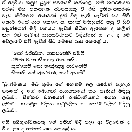
ඒ දෙවියා කසුප් බුදුන් සමයෙහි කජංගලා නම් නගරයෙක
පරණ මහ පන්සලක අධිපතියකු වී එහි ප්‍ර‍තිසංස්කරණ
වැඩ කිරීමෙන් බොහෝ දුක් විඳ ඇති බැවින් එය සිහි
කොට එසේ ශාප කෙළේ ය. කලක් මිනිසුන්ට හසු වී සිට
ඔවුන්ගෙන් මිදී වනයට ඇවිත් සිටින ඇතෙක් ද කලින්
කල එහි පැමිණ තාපසවරුන්ට වඳින්නේ ය. ඌ ද මේ
වේලාවේ එහි ඇවිත් සිට මෙසේ ශාප කෙළේ ය.
“සෝ බජ්ඣතං පාසසතේහි ඡම්භි
රම්මා වනා නීය්‍යතු රාජධානිං
තුත්තේහි සෝ හඤ්ඤතු පාචනේහි
භිසානි තේ බ්‍රාහ්මණ, යෝ අහාසි”
“බ්‍රාහ්මණය, ඔබ තුමා ගේ නෙළුම් අල යමෙක් පැහැර
ගත්තේ ද හේ බොහෝ පාසයන්නේ සය තැනින් බඳිනු
ලබාවා. සිත්කළු වනයෙන් රාජධානියකට ගෙන යනු
ලබාවා. කනමුල විදිනා කටුවලින් හා කෙවිටිවලින් විදිනු
ලබාවා.
එහි අහිගුණ්ටිකයකු ගේ අතින් මිදී පලා ආ රිළවෙක් ද
විය. ඌ ද මෙසේ ශාප කෙළේ ය.