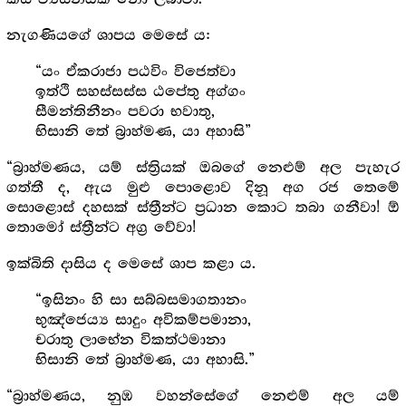
නැගණියගේ ශාපය මෙසේ ය:
“යං ඒකරාජා පඨවිං විජෙත්වා
ඉත්ථි සහස්සස්ස ඨපේතු අග්ගං
සීමන්තිනීනං පවරා භවාතු,
භිසානි තේ බ්‍රාහ්මණ, යා අහාසි”
“බ්‍රාහ්මණය, යම් ස්ත්‍රියක් ඔබගේ නෙළුම් අල පැහැර
ගත්තී ද, ඇය මුළු පොළොව දිනූ අග රජ තෙමේ
සොළොස් දහසක් ස්ත්‍රීන්ට ප්‍ර‍ධාන කොට තබා ගනීවා! ඕ
තොමෝ ස්ත්‍රීන්ට අග්‍ර‍ වේවා!
ඉක්බිති දාසිය ද මෙසේ ශාප කළා ය.
“ඉසිනං හි සා සබ්බසමාගතානං
භුඤ්ජෙය්‍ය සාදුං අවිකම්පමානා,
චරාතු ලාභේන විකත්ථමානා
භිසානි තේ බ්‍රාහ්මණ, යා අහාසි.”
“බ්‍රාහ්මණය, නුඹ වහන්සේගේ නෙළුම් අල යම්