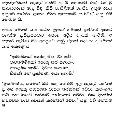
තැනැත්තියක් පැහැර ගත්තී ද, ඕ තොමෝ එක් රැස් වූ
තාපසවරුන් මැද හිඳ, කිසි පැකිළීමක් නැතිව උතුම් රසය
අනුභව කරාවා. ලාභය නිසා කුහකකම් කරාවා.” යනු එහි
තේරුම යි.
දාසිය මෙසේ ශාප කරන ලදුයේ හිමියන් ඉදිරියේ ආහාර
වැළඳීම දාසිදාසයනට ඉතාම අප්‍රිය වැඩක් බැවිනි. එ
තැනට පැමිණ සිටි අසපුවේ දෙටු රුකේ දෙවියා ද මෙසේ
ශාප කෙළේ ය.
“ආවාසිකෝ හෝතු මහා විහාරේ
නවකම්මිකෝ හෝතු කජංගලායං,
ආලෝක සන්ධිං දිවසා කරෝතු
භිසානි තේ බ්‍රාහ්මණ, යො අහාසි.”
“බ්‍රාහ්මණය, යමෙක් ඔබ සතු නෙළුම් අල පැහැර ගත්තේ
ද, හේ ලොකු පන්සලක වාසය කරන්නේ වේවා. කජංගලා
නම් නගරයෙහි නවකම් කරන්නේ වේවා. එක් දිනකින්
කවුළුවක වැඩ අවසන් කරන්නේ වේවා” යනු එහි තේරුම
යි.