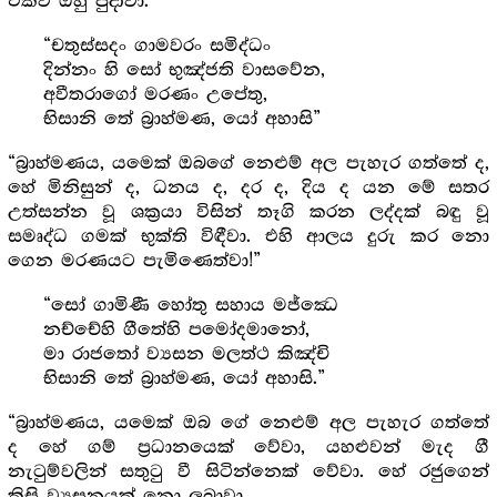
එක්ව ඔහු පුදාවා.
“චතුස්සදං ගාමවරං සමිද්ධං
දින්නං හි සෝ භුඤ්ජති වාසවේන,
අවීතරාගෝ මරණං උපේතු,
භිසානි තේ බ්‍රාහ්මණ, යෝ අහාසි”
“බ්‍රාහ්මණය, යමෙක් ඔබගේ නෙළුම් අල පැහැර ගත්තේ ද,
හේ මිනිසුන් ද, ධනය ද, දර ද, දිය ද යන මේ සතර
උත්සන්න වූ ශක්‍ර‍යා විසින් තෑගි කරන ලද්දක් බඳු වූ
සමෘද්ධ ගමක් භුක්ති විඳීවා. එහි ආලය දුරු කර නො
ගෙන මරණයට පැමිණෙත්වා!”
“සෝ ගාමිණී හෝතු සහාය මජ්ඣෙ
නච්චේහි ගීතේහි පමෝදමානෝ,
මා රාජතෝ ව්‍යසන මලත්ථ කිඤ්චි
භිසානි තේ බ්‍රාහ්මණ, යෝ අහාසි.”
“බ්‍රාහ්මණය, යමෙක් ඔබ ගේ නෙළුම් අල පැහැර ගත්තේ
ද හේ ගම් ප්‍ර‍ධානයෙක් වේවා, යහළුවන් මැද ගී
නැටුම්වලින් සතුටු වී සිටින්නෙක් වේවා. හේ රජුගෙන්
කිසි ව්‍යසනයක් නො ලබාවා.