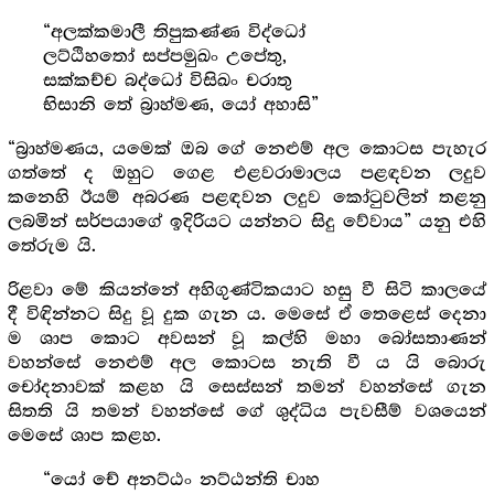
“අලක්කමාලී තිපුකණ්ණ විද්ධෝ
ලට්ඨිහතෝ සප්පමුඛං උපේතු,
සක්කච්ච බද්ධෝ විසිඛං චරාතු
භිසානි තේ බ්‍රාහ්මණ, යෝ අහාසි”
“බ්‍රාහ්මණය, යමෙක් ඔබ ගේ නෙළුම් අල කොටස පැහැර
ගත්තේ ද ඔහුට ගෙළ එළවරාමාලය පළඳවන ලදුව
කනෙහි ඊයම් අබරණ පළඳවන ලදුව කෝටුවලින් තළනු
ලබමින් සර්පයාගේ ඉදිරියට යන්නට සිදු වේවාය” යනු එහි
තේරුම යි.
රිළවා මේ කියන්නේ අහිගුණ්ටිකයාට හසු වී සිටි කාලයේ
දී විඳින්නට සිදු වූ දුක ගැන ය. මෙසේ ඒ තෙළෙස් දෙනා
ම ශාප කොට අවසන් වූ කල්හි මහා බෝසතාණන්
වහන්සේ නෙළුම් අල කොටස නැති වී ය යි බොරු
චෝදනාවක් කළහ යි සෙස්සන් තමන් වහන්සේ ගැන
සිතති යි තමන් වහන්සේ ගේ ශුද්ධිය පැවසීම් වශයෙන්
මෙසේ ශාප කළහ.
“යෝ චේ අනට්ඨං නට්ඨන්ති චාහ