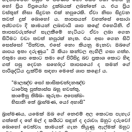
හෝ ප්‍රිය විප්‍රයෝග දුක්ඛයක් ලබන්නේ ය. එය ප්‍රිය
වස්තූන් නිසා සිදුවන එක් නපුරෙකි. ඒවා නිසා සිදුවන
තවත් දුක් බොහෝ ය. තාපසයන් වහන්සේ සොරා
අශ්වගවා දි කාමයන් ලබාවායි ශාප කළේ එහෙයිනි. ඒ
තාපසවරුන්ගේ සැලකීමේ හැටියට ඒවා ලබා ගෙන
සිටීමට වඩා තවත් නපුරක් නැත. එය අසා ගෙන සිටි
සෙස්සෝ “පින්වත, එසේ නො කියනු මැනව; ඔබගේ
ශාපය ඉතා දරුණුය” යි කියා කන්වල ඇඟිලි ගසා ගත්හ.
එතුමා ශාප කොට තමා ගේ පිරිසිදු බව ප්‍ර‍කාශ කොට හිඳ
ගත් පසු දෙවන සහෝදර තාපසයෝ ද තමන් ගේ
පාරිශුද්ධිය දැක්වීම සඳහා මෙසේ ශාප කළෝ ය.
“මාලඤ්ච සෝ කාසිකචන්දනඤ්ච
ධාරේතු පුත්තාස්ස බහූ භවන්තු,
කාමේසු තිබ්බං කුරුතං අපෙක්ඛං
භිසානි තේ බ්‍රාහ්මණ, යෝ අහාසි”
බ්‍රාහ්මණය, යමෙක් ඔබ ගේ නෙළුම් අල කොටස පැහැර
ගත්තේ ද හේ මල් ද කශීරට සඳුන් ද දරාවා; ඔහුට දරුවෝ
බොහෝ වෙත්වා; කාමයන් ගැන තියුණු ඇල්මක් ඔහුට