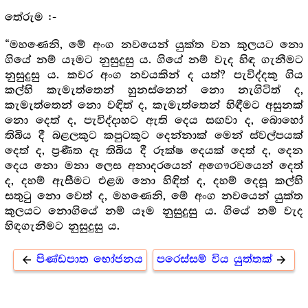
තේරුම :-
“මහණෙනි, මේ අංග නවයෙන් යුක්ත වන කුලයට නො
ගියේ නම් යෑමට නුසුදුසු ය. ගියේ නම් වැද හිඳ ගැනීමට
නුසුදුසු ය. කවර අංග නවයකින් ද යත්? පැවිද්දකු ගිය
කල්හි කැමැත්තෙන් හුනස්නෙන් නො නැගිටිත් ද,
කැමැත්තෙන් නො වඳිත් ද, කැමැත්තෙන් හිඳීමට අසුනක්
නො දෙත් ද, පැවිද්දාහට ඇති දෙය සඟවා ද, බොහෝ
තිබිය දී බළලකුට කපුටකුට දෙන්නාක් මෙන් ස්වල්පයක්
දෙත් ද, ප්‍ර‍ණීත දෑ තිබිය දී රූක්ෂ දෙයක් දෙත් ද, දෙන
දෙය නො මනා ලෙස අනාදරයෙන් අගෞරවයෙන් දෙත්
ද, දහම් ඇසීමට එළඹ නො හිඳිත් ද, දහම් දෙසූ කල්හි
සතුටු නො වෙත් ද, මහණෙනි, මේ අංග නවයෙන් යුක්ත
කුලයට නොගියේ නම් යෑම නුසුදුසු ය. ගියේ නම් වැද
හිඳගැනීමට නුසුදුසු ය.
පිණ්ඩපාත භෝජනය
පරෙස්සම් විය යුත්තක්
arrow_back
arrow_forward