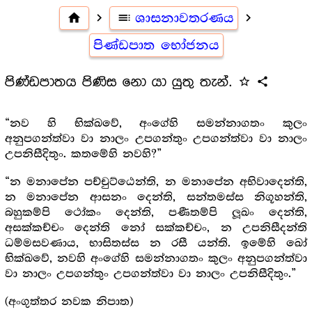
home
navigate_next
toc
ශාසනාවතරණය
navigate_next
පිණ්ඩපාත භෝජනය
පිණ්ඩපාතය පිණිස නො යා යුතු තැන්.
star_outline
share
“නව හි භික්ඛවේ, අංගේහි සමන්නාගතං කුලං
අනුපගන්ත්වා වා නාලං උපගන්තුං උපගන්ත්වා වා නාලං
උපනිසීදිතුං. කතමේහි නවහි?”
“න මනාපේන පච්චුට්ඨෙන්ති, න මනාපේන අභිවාදෙන්ති,
න මනාපේන ආසනං දෙන්ති, සන්තමස්ස නිගූහන්ති,
බහුකම්පි ථෝකං දෙන්ති, පණීතම්පි ලූඛං දෙන්ති,
අසක්කච්චං දෙන්ති නෝ සක්කච්චං, න උපනිසීදන්ති
ධම්මසවණාය, භාසිතස්ස න රසී යන්ති. ඉමේහි ඛෝ
භික්ඛවේ, නවහි අංගේහි සමන්නාගතං කුලං අනුපගන්ත්වා
වා නාලං උපගන්තුං උපගන්ත්වා වා නාලං උපනිසීදිතුං.”
(අංගුත්තර නවක නිපාත)