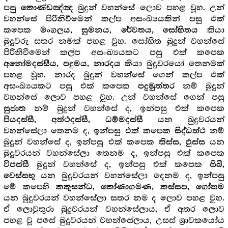
පසු
බුදුන් වහන්සේ ලොව පහළ වූහ. උන්
කොණ්ඩඤ්ඤ
වහන්සේ පිරිනිවීමෙන් කල්ප අසංඛ්‍යයකින් පසු එක්
කපෙක
කියා
මංගලය, සුමනය, රේවතය, සෝභිතය
බුදුවරු සතර නමක් පහළ වූහ. සෝභිත බුදුන් වහන්සේ
පිරිනිවීමෙන් කල්ප අසංඛ්‍යයකට පසු එක් කපෙක
කියා බුදුවරයෝ තෙනමක්
අනෝමදස්සීය, පදුමය, නාරදය
පහළ වූහ. නාරද බුදුන් වහන්සේ ගෙන් කල්ප එක්
අසංඛ්‍යයකට පසු එක් කපෙක
නම් බුදුන්
පදුමුත්තර
වහන්සේ ලොව පහළ වූහ. උන් වහන්සේ ගෙන් පසු
නම් බුදුන් වහන්සේ ද, ඉන්පසු එක් කපෙක
සුජාත
යන බුදුවරයන්
පියදස්සී, අත්ථදස්සී, ධම්මදස්සී
වහන්සේලා තෙනම ද, ඉන්පසු එක් කපෙක
නම්
සිද්ධත්ථ
බුදුන් වහන්සේ ද, ඉන්පසු එක් කපෙක
යන
තිස්ස, ඵුස්ස
බුදුවරයන් වහන්සේලා තෙනම ද, ඉන්පසු එක් කපෙක
බුදුන් වහන්සේ ද, ඉන්පසු එක් කපෙක
විපස්සී
සිඛී,
යන බුදුවරයන් වහන්සේලා දෙනම ද, ඉන්පසු
වෙස්සභූ
මේ කපෙහි
කකුසන්ධ, කෝණාගමණ, කස්සප, ගෝතම
යන බුදුවරයන් වහන්සේලා සතර නම ද ලොව පහළ වූහ.
ඒ ලොවුතුරා බුදුවරයන් වහන්සේලාය, ඒ අතර ලොව
පහළ වූ පසේ බුදුවරයන් වහන්සේලාය, උසස් ශ්‍රාවකයෝය