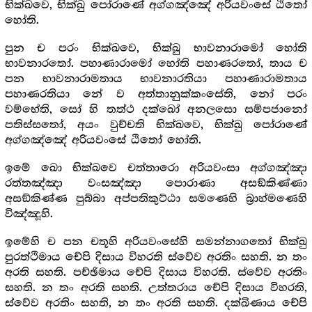
භික්ඛවෙ, භික්ඛු පෝරාණේ අග්ගඤ්ඤේ අරියවංසේ ඨිතෝ
හෝති.
පුන ච පරං භික්ඛවෙ, භික්ඛු භාවනාරාමෝ හෝති
භාවනාරතෝ. පහාණාරාමෝ හෝති පහාණරතෝ, තාය ච
පන භාවනාරාමතාය භාවනාරතියා පහාණාරාමතාය
පහාණරතියා නේ ව අත්තානුක්කංසේති, නෝ පරං
වම්භේති, සෝ හි තත්ථ දක්ඛෝ අනලසො සම්පජානෝ
පතිස්සතෝ, අයං වුච්චති භික්ඛවෙ, භික්ඛු පෝරාණේ
අග්ගඤ්ඤේ අරියවංසේ ඨිතෝ හෝති.
ඉමේ ඛො භික්ඛවෙ චත්තාරො අරියවංසා අග්ගඤ්ඤා
රත්තඤ්ඤා වංසඤ්ඤා පොරාණා අසඞ්කිණ්ණා
අසඞ්කිණ්ණ පුබ්බා අප්පතිකුට්ඨා සමණෙහි බ්‍රාහ්මණෙහි
විඤ්ඤූහි.
ඉමේහි ච පන චතූහි අරියවංසේහි සමන්නාගතෝ භික්ඛු
පුරත්ථිමාය චේපි දිසාය විහරති ස්වේව අරතිං සහති. න තං
අරති සහති. පච්ඡිමාය චේපි දිසාය විහරති. ස්වේව අරතිං
සහති. න තං අරති සහති. උත්තරාය චේපි දිසාය විහරති,
ස්වේව අරතිං සහති, න තං අරති සහති. දක්ඛිණාය චේපි