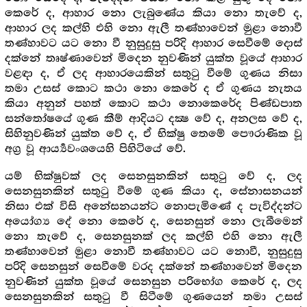
කෙරේ ද, ආහාර නො ලැබුණේය කියා නො තැවේ ද,
ආහාර ලද කල්හි එහි නො ඇලී තණ්හාවෙන් මුළා නොවී
තණ්හාවට යට නො වී නුසුදුසු පරිදි ආහාර සෙවීමේ දොස්
දක්නේ තෘෂ්ණාවෙන් මිදෙන නුවණින් යුක්ත වූයේ ආහාර
වළඳා ද, ඒ ලද ආහාරයෙකින් සතුටු වීමේ ගුණය නිසා
තමා උසස් කොට කථා නො කෙරේ ද ඒ ගුණය නැතය
කියා අනුන් පහත් කොට කථා නොකෙරේද පිණ්ඩපාත
සන්තෝෂයේ ගුණ කීම් ආදියට දක්‍ෂ වේ ද, අනලස වේ ද,
සිහිනුවණින් යුක්ත වේ ද, ඒ භික්ෂු තෙමේ පෞරාණික වූ
අග්‍ර‍ වූ ආර්‍ය්‍යවංශයෙහි පිහිටියේ වේ.
යම් භික්ෂුවක් ලද සෙනසුනකින් සතුටු වේ ද, ලද
සෙනසුනකින් සතුටු වීමේ ගුණ කියා ද, සේනාසනයන්
නිසා එක් විසි අනේසනයන්ට නොපැමිණේ ද පැවිද්දන්ට
අයෝග්‍ය දේ නො කෙරේ ද, සෙනසුන් නො ලැබීමෙන්
නො තැවේ ද, සෙනසුනක් ලද කල්හි එහි නො ඇලී
තණ්හාවෙන් මුළා නොවී තණ්හාවට යට නොවී, නුසුදුසු
පරිදි සෙනසුන් සෙවීමේ වරද දක්නේ තණ්හාවෙන් මිදෙන
නුවණින් යුක්ත වූයේ සෙනසුන පරිභෝග කෙරේ ද, ලද
සෙනසුනකින් සතුටු වී සිටීමේ ගුණයෙන් තමා උසස්