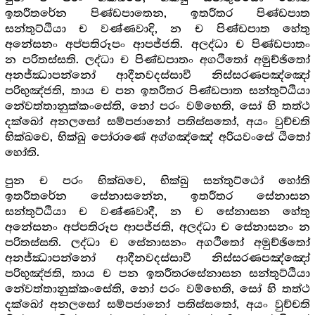
ඉතරීතරේන පිණ්ඩපාතෙන, ඉතරීතර පිණ්ඩපාත
සන්තුට්ඨියා ච වණ්ණවාදි, න ච පිණ්ඩපාත හේතු
අනේසනං අප්පතිරූපං ආපජ්ජති. අලද්ධා ච පිණ්ඩපාතං
න පරිතස්සති. ලද්ධා ච පිණ්ඩපාතං අගථිතෝ අමුච්ඡිතෝ
අනජ්ඣාපන්නෝ ආදීනවදස්සාවී නිස්සරණපඤ්ඤෝ
පරිභුඤ්ජති, තාය ච පන ඉතරීතර පිණ්ඩපාත සන්තුට්ඨියා
නේවත්තානුක්කංසේති, නෝ පරං වම්භෙති, සෝ හි තත්ථ
දක්ඛෝ අනලසෝ සම්පජානෝ පතිස්සතෝ, අයං වුච්චති
භික්ඛවෙ, භික්ඛු පෝරාණේ අග්ගඤ්ඤේ අරියවංසේ ඨිතෝ
හෝති.
පුන ච පරං භික්ඛවෙ, භික්ඛු සන්තුට්ඨෝ හෝති
ඉතරීතරේන සේනාසනේන, ඉතරීතර සේනාසන
සන්තුට්ඨියා ච වණ්ණවාදී, න ච සේනාසන හේතු
අනේසනං අප්පතිරූප ආපජ්ජති, අලද්ධා ච සේනාසනං න
පරිතස්සති. ලද්ධා ච සේනාසනං අගථිතෝ අමුච්ඡිතෝ
අනජ්ඣාපන්නෝ ආදීනවදස්සාවී නිස්සරණපඤ්ඤෝ
පරිභුඤ්ජති, තාය ච පන ඉතරීතරසේනාසන සන්තුට්ඨියා
නේවත්තානුක්කංසේති, නෝ පරං වම්භෙති, සෝ හි තත්ථ
දක්ඛෝ අනලසෝ සම්පජානෝ පතිස්සතෝ, අයං වුච්චති