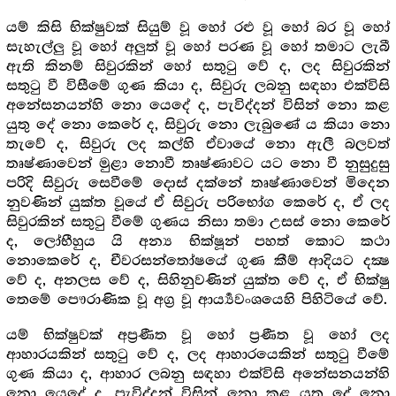
යම් කිසි භික්ෂුවක් සියුම් වූ හෝ රළු වූ හෝ බර වූ හෝ
සැහැල්ලු වූ හෝ අලුත් වූ හෝ පරණ වූ හෝ තමාට ලැබී
ඇති කිනම් සිවුරකින් හෝ සතුටු වේ ද, ලද සිවුරකින්
සතුටු වී විසීමේ ගුණ කියා ද, සිවුරු ලබනු සඳහා එක්විසි
අනේසනයන්හි නො යෙදේ ද, පැවිද්දන් විසින් නො කළ
යුතු දේ නො කෙරේ ද, සිවුරු නො ලැබුණේ ය කියා නො
තැවේ ද, සිවුරු ලද කල්හි ඒවායේ නො ඇලී බලවත්
තෘෂ්ණාවෙන් මුළා නොවී තෘෂ්ණාවට යට නො වී නුසුදුසු
පරිදි සිවුරු සෙවීමේ දොස් දක්නේ තෘෂ්ණාවෙන් මිදෙන
නුවණින් යුක්ත වූයේ ඒ සිවුරු පරිභෝග කෙරේ ද, ඒ ලද
සිවුරකින් සතුටු වීමේ ගුණය නිසා තමා උසස් නො කෙරේ
ද, ලෝභීහුය යි අන්‍ය භික්ෂූන් පහත් කොට කථා
නොකෙරේ ද, චීවරසන්තෝෂයේ ගුණ කීම් ආදියට දක්‍ෂ
වේ ද, අනලස වේ ද, සිහිනුවණින් යුක්ත වේ ද, ඒ භික්ෂු
තෙමේ පෞරාණික වූ අග්‍ර‍ වූ ආර්‍ය්‍යවංශයෙහි පිහිටියේ වේ.
යම් භික්ෂුවක් අප්‍ර‍ණීත වූ හෝ ප්‍ර‍ණීත වූ හෝ ලද
ආහාරයකින් සතුටු වේ ද, ලද ආහාරයෙකින් සතුටු වීමේ
ගුණ කියා ද, ආහාර ලබනු සඳහා එක්විසි අනේසනයන්හි
නො යෙදේ ද, පැවිද්දන් විසින් නො කළ යුතු දේ නො