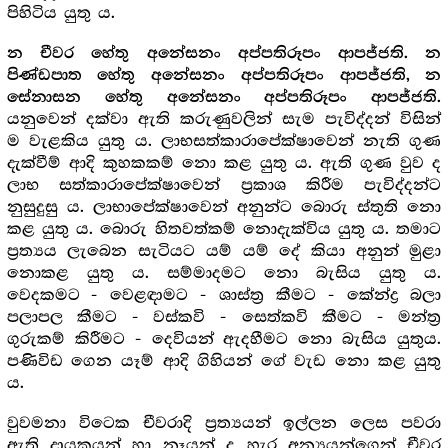
පිහිටිය යුතු ය.
න චීවර හේතු අනේසනං අප්පතිරූපං ආපජ්ජති. න
පිණ්ඩපාත හේතු අනේසනං අප්පතිරූපං ආපජ්ජති, න
සේනාසන හේතු අනේසනං අප්පතිරූපං ආපජ්ජති.
යනුවෙන් දක්වා ඇති කරුණුවලින් සැම පැවිද්දන් විසින්
ම වැළකිය යුතු ය. ලාභසත්කාරාපේක්ෂාවෙන් නැති ගුණ
දැක්වීම් ආදි කුහකකම් නො කළ යුතු ය. ඇති ගුණ වුව ද
ලාභ සත්කාරාපේක්ෂාවෙන් ප්‍ර‍කාශ කිරීම පැවිද්දන්ට
නුසුදුසු ය. ලාභාපේක්ෂාවෙන් අනුන්ට බොරු ස්තුති නො
කළ යුතු ය. බොරු හිතවත්කම් නොදැක්විය යුතු ය. තමාට
ප්‍ර‍ත්‍යය ලැබෙන සැටියට යම් යම් දේ කියා අනුන් මුළා
නොකළ යුතු ය. සම්මාදමට නො බැසිය යුතු ය.
වෙදකමට - වෙළඳාමට - ශාස්ත්‍ර‍ කීමට - කේන්ද්‍ර‍ බලා
පලාපල කීමට - වස්කවි - සෙත්කවි කීමට - මන්ත්‍ර‍
ගුරුකම් කිරීමට - දෙවියන් ඇදහීමට නො බැසිය යුතුය.
පණිවිඩ ගෙන යෑම් ආදි ගිහියන් ගේ වැඩ නො කළ යුතු
ය.
වුවමනා විටෙක චීවරාදි ප්‍ර‍ත්‍යයන් ඉල්ලන ලෙස පවරා
ඇති දායකයන් හා නෑයන් ද හැර අන්‍යයන්ගෙන් චීවර