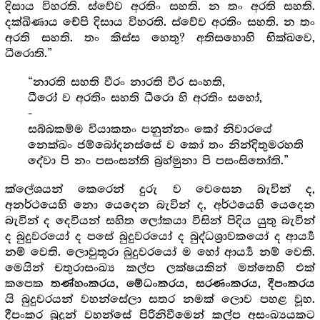
දිසාය විහරති. ස්වේව අරතිං සහති. න තං අරති සහති.
දක්ඛිණාය චේපි දිසාය විහරති. ස්වේව අරතිං සහති. න තං
අරති සහති. තං කිස්ස හෙතු? අතිසහොහි භික්ඛවෙ,
ධීරොති.”
“නාරති සහති වීරං නාරති වීර සංහති,
ධීරෝ ව අරතිං සහති ධීරො හි අරතිං සහෝ,
-
සබ්බකම්ම වියාකතං පනුන්නං කෝ නිවාරයේ
නෙක්ඛං ජම්බෝදනස්සේ ව කෝ තං නින්දිතුමරහති
දේවා පි නං පසංසන්ති බ්‍ර‍හ්මුනා පි පසංසිතෝති.”
ක්ලේශයන් කෙරෙන් දුරු ව වෙසෙන බැවින් ද,
අනර්ථයෙහි නො යෙදෙන බැවින් ද, අර්ථයෙහි යෙදෙන
බැවින් ද දෙවියන් සහිත ලෝකයා විසින් පිදිය යුතු බැවින්
ද බුදුවරයෝ ද පසේ බුදුවරයෝ ද බුද්ධශ්‍රාවකයෝ ද ආර්‍ය්‍ය
නම් වෙති. ලොවුතුරා බුදුවරයෝ ම හෝ ආර්‍ය්‍ය නම් වෙති.
මෙයින් චතුරාසංඛ්‍ය කල්ප ලක්ෂයකින් මත්තෙහි එක්
කපෙක
තණ්හංකරය, මේධංකරය, සරණංකරය, දීපංකරය
යි බුදුවරයන් වහන්සේලා සතර නමක් ලොව පහළ වූහ.
දීපංකර බුදුන් වහන්සේ පිරිනිවීමෙන් කල්ප අසංඛ්‍යයකට