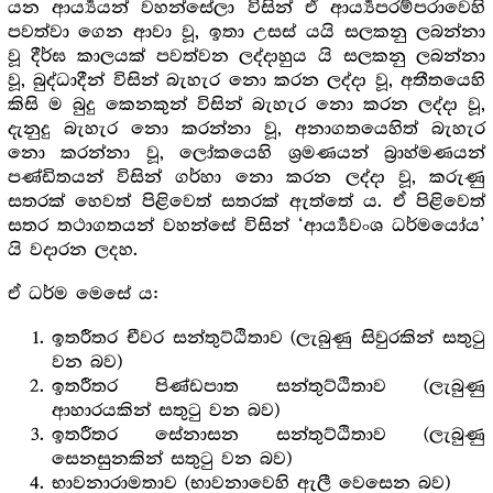
යන ආර්‍ය්‍යයන් වහන්සේලා විසින් ඒ ආර්‍ය්‍යපරම්පරාවෙහි
පවත්වා ගෙන ආවා වූ, ඉතා උසස් යයි සලකනු ලබන්නා
වූ දීර්ඝ කාලයක් පවත්වන ලද්දාහුය යි සලකනු ලබන්නා
වූ, බුද්ධාදීන් විසින් බැහැර නො කරන ලද්දා වූ, අතීතයෙහි
කිසි ම බුදු කෙනකුන් විසින් බැහැර නො කරන ලද්දා වූ,
දැනුදු බැහැර නො කරන්නා වූ, අනාගතයෙහිත් බැහැර
නො කරන්නා වූ, ලෝකයෙහි ශ්‍ර‍මණයන් බ්‍රාහ්මණයන්
පණ්ඩිතයන් විසින් ගර්හා නො කරන ලද්දා වූ, කරුණු
සතරක් හෙවත් පිළිවෙත් සතරක් ඇත්තේ ය. ඒ පිළිවෙත්
සතර තථාගතයන් වහන්සේ විසින් ‘ආර්‍ය්‍යවංශ ධර්මයෝය’
යි වදාරන ලදහ.
ඒ ධර්ම මෙසේ ය:
ඉතරීතර චීවර සන්තුට්ඨිතාව (ලැබුණු සිවුරකින් සතුටු
වන බව)
ඉතරීතර පිණ්ඩපාත සන්තුට්ඨිතාව (ලැබුණු
ආහාරයකින් සතුටු වන බව)
ඉතරීතර සේනාසන සන්තුට්ඨිතාව (ලැබුණු
සෙනසුනකින් සතුටු වන බව)
භාවනාරාමතාව (භාවනාවෙහි ඇලී වෙසෙන බව)