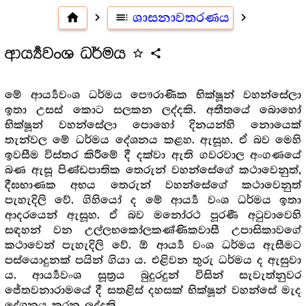
home
navigate_next
toc
ශාසනාවතරණය
navigate_next
ආර්‍ය්‍යවංශ ධර්මය
star_outline
share
මේ ආර්‍ය්‍යවංශ ධර්මය පෞරාණික භික්ෂූන් වහන්සේලා
ඉතා උසස් කොට සලකන ලද්දකි. අතීතයේ බොහෝ
භික්ෂූන් වහන්සේලා පොහෝ දිනයන්හි නොයෙක්
තැන්වල මේ ධර්මය දේශනය කළහ. ඇසූහ. ඒ බව මෙහි
ඉවසීම විස්තර කිරීමේ දී දක්වා ඇති ගවරවාල අංගණයේ
බණ ඇසූ පිණ්ඩපාතික තෙරුන් වහන්සේගේ කථාවෙනුත්,
දීඝභාණක අභය තෙරුන් වහන්සේගේ කථාවෙනුත්
පැහැදිලි වේ. ගිහියෝ ද මේ ආර්‍ය්‍ය වංශ ධර්මය ඉතා
ආදරයෙන් ඇසූහ. ඒ බව මනෝරථ පූරණී අටුවාවෙහි
සඳහන් වන උල්ලභකෝලකණ්ණිකවාසී උපාසිකාවගේ
කථාවෙන් පැහැදිලි වේ. ඕ ආර්‍ය්‍ය වංශ ධර්මය ඇසීමට
පස්යොදුනක් පයින් ගියා ය. එළිවන තුරු ධර්මය ද ඇසුවා
ය. ආර්‍ය්‍යවංශ සූත්‍ර‍ය බුදුරදුන් විසින් සැවැත්නුවර
ජේතවනාරාමයේ දී සතළිස් දහසක් භික්ෂූන් වහන්සේ මැද
දේශනය කරන ලද්දකි.