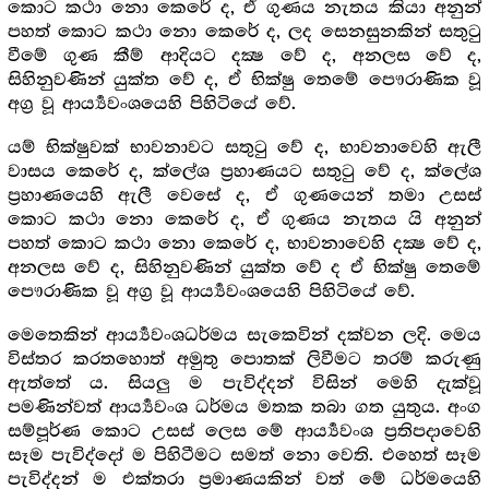
කොට කථා නො කෙරේ ද, ඒ ගුණය නැතය කියා අනුන්
පහත් කොට කථා නො කෙරේ ද, ලද සෙනසුනකින් සතුටු
වීමේ ගුණ කීම් ආදියට දක්‍ෂ වේ ද, අනලස වේ ද,
සිහිනුවණින් යුක්ත වේ ද, ඒ භික්ෂු තෙමේ පෞරාණික වූ
අග්‍ර‍ වූ ආර්‍ය්‍යවංශයෙහි පිහිටියේ වේ.
යම් භික්ෂුවක් භාවනාවට සතුටු වේ ද, භාවනාවෙහි ඇලී
වාසය කෙරේ ද, ක්ලේශ ප්‍ර‍හාණයට සතුටු වේ ද, ක්ලේශ
ප්‍ර‍හාණයෙහි ඇලී වෙසේ ද, ඒ ගුණයෙන් තමා උසස්
කොට කථා නො කෙරේ ද, ඒ ගුණය නැතය යි අනුන්
පහත් කොට කථා නො කෙරේ ද, භාවනාවෙහි දක්‍ෂ වේ ද,
අනලස වේ ද, සිහිනුවණින් යුක්ත වේ ද ඒ භික්ෂු තෙමේ
පෞරාණික වූ අග්‍ර‍ වූ ආර්‍ය්‍යවංශයෙහි පිහිටියේ වේ.
මෙතෙකින් ආර්‍ය්‍යවංශධර්මය සැකෙවින් දක්වන ලදි. මෙය
විස්තර කරතහොත් අමුතු පොතක් ලිවීමට තරම් කරුණු
ඇත්තේ ය. සියලු ම පැවිද්දන් විසින් මෙහි දැක්වූ
පමණින්වත් ආර්‍ය්‍යවංශ ධර්මය මතක තබා ගත යුතුය. අංග
සම්පූර්ණ කොට උසස් ලෙස මේ ආර්‍ය්‍යවංශ ප්‍ර‍තිපදාවෙහි
සෑම පැවිද්දෝ ම පිහිටීමට සමත් නො වෙති. එහෙත් සෑම
පැවිද්දන් ම එක්තරා ප්‍ර‍මාණයකින් වත් මේ ධර්මයෙහි