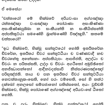
ඒ මෙසේය:
“චත්තාරෝ මේ භික්ඛවේ අරියවංසා අග්ගඤ්ඤා
රත්තඤ්ඤා වංසඤ්ඤා පෝරාණා අසංකිණ්ණා
අසංකිණ්ණපුබ්බා න සංකීයන්ති න සංකීයිස්සන්ති
අප්පතිකුට්ඨා සමණේහි බ්‍රාහ්මණේහි විඤ්ඤූහි.” කතමේ
චත්තාරෝ?
“ඉධ භික්ඛවේ, භික්ඛු සන්තුට්ඨෝ හෝති ඉතරීතරේන
චීවරේන, ඉතරීතර චීවර සන්තුට්ඨියා ච වණ්ණවාදී නච
චීවරහේතු අනේසනං අප්පතිරූපං ආපජ්ජති, අලද්ධා ච
චීවරං න පරිතස්සති, ලද්දා ච චීවරං අගථිතෝ අමුච්ඡිතෝ
අනජ්ඣාපන්නෝ ආදීනවදස්සාවී නිස්සරණපඤ්ඤෝ
පරිභුඤ්ජති. තාය ච පන ඉතරීතර චීවර සන්තුට්ඨියා
නෙවත්තානුකංසෙති, නෝ පරං වම්භෙති, සෝ හි තත්ථ
දක්ඛෝ අනලසෝ සම්පජානෝ පතිස්සතෝ, අයං වුච්චති
භික්ඛවෙ, භික්ඛු පෝරාණේ අග්ගඤ්ඤේ අරියවංසේ ඨිතෝ
හෝති.
පුන ච පරං භික්ඛවෙ, භික්ඛු සන්තුට්ඨෝ හෝති