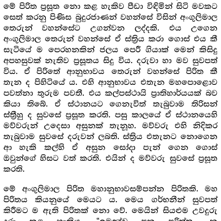
මේ පිරිත ප්‍රසූත නො කළ හැකිව පීඩා විඳිමින් සිටි මවකට
සෙත් කරනු පිණිස බුදුරජාණන් වහන්සේ විසින් අංගුලිමාල
තෙරුන් වහන්සේට උගන්වන ලද්දකි. එය උගෙන
අංගුලිමාල තෙරුන් වහන්සේ ඒ ස්ත්‍රිය කරා ගොස් එය කී
සැටියේ ම පෙරහනකින් ජලය පෙරී ගියාක් මෙන් කිසිදු
අපහසුවක් නැතිව ප්‍රසූතය සිදු විය. දරුවා හා මව සුවපත්
විය. ඒ පිරිතේ ආනුභාවය තෙරුන් වහන්සේ පිරිත කී
තැන ද පිහිටියේ ය. එහි ආනුභාවය එතැන මහපොළොව
පවත්නා තුරුම පවතී. එය කල්පස්ථායි ප්‍රාතිහාර්යයක් බව
කියා තිබේ. ඒ ස්ථානයට ගෙනැවිත් තැබුවාම තිරිසන්
ස්ත්‍රීහු ද සුවසේ ප්‍රසූත කරති. පසු කාලයේ ඒ ස්ථානයෙහි
මව්වරුන් උදෙසා අසුනක් තැනූහ. මව්වරු එහි නිදිකර
තැබුවාම සුවසේ දරුවන් ලබති. ස්ත්‍රිය එතැනට නොගෙන
ආ හැකි කල්හි ඒ අසුන සෝදා පැන් ගෙන ගොස්
ඔවුන්ගේ හිසට වත් කරති. එයින් ද මව්වරු සුවසේ ප්‍රසූත
කරති.
මේ අංගුලිමාල පිරිත මහානුභාවසම්පන්න පිරිතකි. මහ
පිරිතය කියනුයේ මෙයට ය. මෙය ගර්භනීන් සුවපත්
කිරීමට ම ඇති පිරිතක් නො වේ. මෙයින් සියළුම උවදුරු