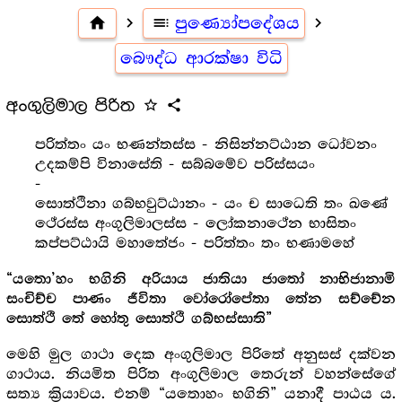
home
navigate_next
toc
පුණ්‍යෝපදේශය
navigate_next
බෞද්ධ ආරක්ෂා විධි
අංගුලිමාල පිරිත
star_outline
share
පරිත්තං යං භණන්තස්ස - නිසින්නට්ඨාන ධෝවනං
උදකම්පි විනාසේති - සබ්බමේව පරිස්සයං
-
සොත්ථිනා ගබ්භවුට්ඨානං - යං ච සාධෙති තං ඛණේ
ථේරස්ස අංගුලිමාලස්ස - ලෝකනාථේන භාසිතං
කප්පට්ඨායි මහාතේජං - පරිත්තං තං භණාමහේ
“යතො’හං භගිනි අරියාය ජාතියා ජාතෝ නාභිජානාමි
සංචිච්ච පාණං ජීවිතා වෝරෝපේතා තේන සච්චේන
සොත්ථි තේ හෝතු සොත්ථි ගබ්භස්සාති”
මෙහි මුල ගාථා දෙක අංගුලිමාල පිරිතේ අනුසස් දක්වන
ගාථාය. නියමිත පිරිත අංගුලිමාල තෙරුන් වහන්සේගේ
සත්‍ය ක්‍රියාවය. එනම් “යතොහං භගිනි” යනාදී පාඨය ය.