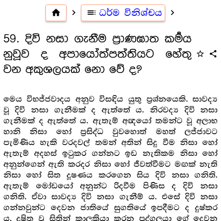
home
navigate_next
toc
ධර්ම විනිශ්චය
navigate_next
59. දිවි නසා ගැනීම ප්‍රාණඝාත කර්‍මය
නුවූව ද අපායෝත්පත්තියට හේතු
star_outline
share
වන අකුශලයක් නො වේ ද?
මෙය විභජ්ජවාදය අනුව විසඳිය යුතු ප්‍ර‍ශ්නයෙකි. සාවද්‍ය
වූ දිවි නසා ගැනීමක් ද ඇත්තේ ය. නිරවද්‍ය දිවි නසා
ගැනීමක් ද ඇත්තේ ය. ඇතැම් අඥයෝ තමන්ට වූ අලාභ
හානි නිසා හෝ ප්‍ර‍සිද්ධ වුවහොත් මහත් ලජ්ජාවට
පැමිණිය හැකි වරදවල් තමන් අතින් සිදු වීම නිසා හෝ
ඇතැම් අදහස් ඉටුකර ගන්නට ඉඩ නැතිකම නිසා හෝ
අනුන්ගෙන් ඇති කරදර නිසා හෝ ජීවත්වීමට මඟක් නැති
නිසා හෝ සිත දූෂණය කරගෙන සිය දිවි නසා ගනිති.
ඇතැම් මෝඩයෝ අනුන්ට රිදවීම පිණිස ද දිවි නසා
ගනිති. ඒවා සාවද්‍ය දිවි නසා ගැනීම් ය. එසේ දිවි නසා
ගන්නවුන්ට දෙවන ජාතියේ සුගතියේ ඉපදීමට ද දුෂ්කර
ය. දූෂිත වූ සිතින් කාලක්‍රියා කරන පුද්ගලයා ගේ දෙවන