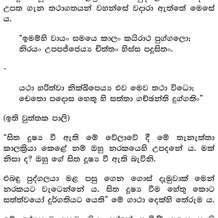
උපත ගැන තථාගතයන් වහන්සේ වදාරා ඇත්තේ මෙසේ
ය.
“ඉමම්හි වායං සමයෙ කාලං කයිරාථ පුග්ගලො;
නිරයං උපපජ්ජෙය්‍ය චිත්තං හිස්ස පදූසිතං.
-
යථා හරිත්වා නික්ඛිපෙය්‍ය එව මෙව තථා විධො;
චෙතො පදොස හෙතූ හි සත්තා ගච්ඡන්ති දුග්ගතිං”
(ඉති වුත්තක පාලි)
“සිත දූෂ්‍ය වී ඇති මේ වේලාවේ දී මේ තැනැත්තා
කාලක්‍රියා කෙළේ නම් ඔහු නරකයෙහි උපදනේ ය. මක්
නිසා ද? ඔහු ගේ සිත දූෂ්‍ය වී ඇති බැවිනි.
එබඳු පුද්ගලයා මළ පසු ගෙන ගොස් දැමුවාක් මෙන්
නරකයට වැටෙන්නේ ය. සිත දූෂ්‍ය වීම හේතු කොට
සත්ත්වයෝ දුර්ගතියට යෙති” මේ ගාථා දෙක්හි තේරුම ය.