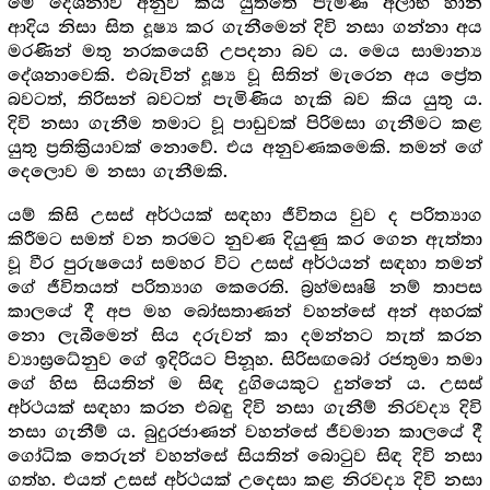
මේ දේශනාව අනුව කිය යුත්තේ පැමිණි අලාභ හානි
ආදිය නිසා සිත දූෂ්‍ය කර ගැනීමෙන් දිවි නසා ගන්නා අය
මරණින් මතු නරකයෙහි උපදනා බව ය. මෙය සාමාන්‍ය
දේශනාවෙකි. එබැවින් දූෂ්‍ය වූ සිතින් මැරෙන අය ප්‍රේත
බවටත්, තිරිසන් බවටත් පැමිණිය හැකි බව කිය යුතු ය.
දිවි නසා ගැනීම තමාට වූ පාඩුවක් පිරිමසා ගැනීමට කළ
යුතු ප්‍ර‍තික්‍රියාවක් නොවේ. එය අනුවණකමෙකි. තමන් ගේ
දෙලොව ම නසා ගැනීමකි.
යම් කිසි උසස් අර්ථයක් සඳහා ජීවිතය වුව ද පරිත්‍යාග
කිරීමට සමත් වන තරමට නුවණ දියුණු කර ගෙන ඇත්තා
වූ වීර පුරුෂයෝ සමහර විට උසස් අර්ථයන් සඳහා තමන්
ගේ ජීවිතයත් පරිත්‍යාග කෙරෙති. බ්‍ර‍හ්මසෘෂි නම් තාපස
කාලයේ දී අප මහ බෝසතාණන් වහන්සේ අන් අහරක්
නො ලැබීමෙන් සිය දරුවන් කා දමන්නට තැත් කරන
ව්‍යාඝ්‍රධේනුව ගේ ඉදිරියට පිනූහ. සිරිසඟබෝ රජතුමා තමා
ගේ හිස සියතින් ම සිඳ දුගියෙකුට දුන්නේ ය. උසස්
අර්ථයක් සඳහා කරන එබඳු දිවි නසා ගැනීම් නිරවද්‍ය දිවි
නසා ගැනීම් ය. බුදුරජාණන් වහන්සේ ජීවමාන කාලයේ දී
ගෝධික තෙරුන් වහන්සේ සියතින් බොටුව සිඳ දිවි නසා
ගත්හ. එයත් උසස් අර්ථයක් උදෙසා කළ නිරවද්‍ය දිවි නසා