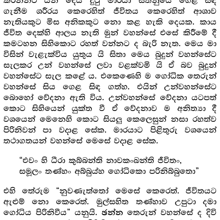
කරන්නට යන දෙය දුටු මාරයා සිතනුයේ ගෙළ සිඳ
ගැනීම ශරීරය කෙරෙහිත් ජීවිතය කෙරෙහිත් ආශාව
නැතියකුට මිස අනිකකුට නො කළ හැකි දෙයක. කාය
ජීවිත දෙක්හි ආලය නැති මුන් වහන්සේ එසේ කිරීමේ දී
කමටහන සිහිකොට රහත් වන්නට ද බැරි නැත. මෙය මා
විසින් වැළැක්විය යුතුය යි සිතා මෙය බුදුන් වහන්සේට
සැලකර උන් වහන්සේ ලවා වළක්වමි යි ඒ බව බුදුන්
වහන්සේට සැල කළේ ය. එකෙණෙහි ම ගෝධික තෙරුන්
වහන්සේ සිය ගෙළ සිඳ ගත්හ. එයින් උන්වහන්සේට
බොහෝ වේදනා ඇති විය. උන්වහන්සේ වේදනා යටපත්
කොට සිහියෙන් යුක්ත වී ඒ වේදනාව ම අනිත්‍යා දී
වශයෙන් මෙනෙහි කොට සියලු කෙලෙසුන් නසා රහත්ව
පිරිනිවන් පා වදාළ සේක. මාරයාට පිළිතුරු වශයෙන්
තථාගතයන් වහන්සේ මෙසේ වදාළ සේක.
“එවං හි ධීරා කුබ්බන්ති නාවකංඛන්ති ජීවිතං,
සමූලං තණ්හං අබ්බුය්හ ගෝධිකො පරිනිබ්බුතො”
එහි තේරුම “නුවණැත්තෝ මෙසේ කෙරෙත්. ජීවිතයට
ඇළුම් නො කෙරෙත්. මුල්සහිත තණ්හාව උපුටා දමා
ගෝධිය පිරිනිවීය” යනුයි.
තෙරුන් වහන්සේ ද දිවි
ඡන්න