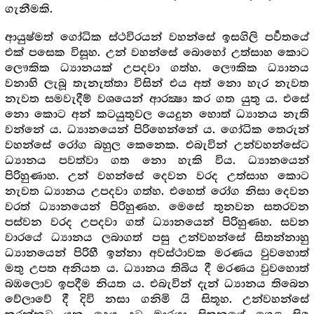
ගැනීමකි.
ආයුෂ්මත් ගෝධික ස්ථවිරයන් වහන්සේ ඉසගිලි පර්‍වතයේ
එක් පසෙක විසූහ. උන් වහන්සේ බොහෝ උත්සාහ කොට
ලෞකික ධ්‍යානයක් උපදවා ගත්හ. ලෞකික ධ්‍යානය
වනාහි ලැබූ තැනැත්තා විසින් එය අත් නො හැර නැවත
නැවත සමවැදීම් වශයෙන් ආරක්‍ෂා කර ගත යුතු ය. එසේ
නො කොට අන් කටයුතුවල යෙදුන හොත් ධ්‍යානය නැති
වන්නේ ය. ධ්‍යානයෙන් පිරිහෙන්නේ ය. ගෝධික තෙරුන්
වහන්සේ රෝග බහුල කෙනෙක. එබැවින් උන්වහන්සේට
ධ්‍යානය පවත්වා ගත නො හැකි විය. ධ්‍යානයෙන්
පිරිහුණාහ. උන් වහන්සේ දෙවන වරද උත්සාහ කොට
නැවත ධ්‍යානය උපදවා ගත්හ. එහෙත් රෝග නිසා දෙවන
වරත් ධ්‍යානයෙන් පිරිහුණහ. මෙසේ තුනවන සතරවන
පස්වන වරද උපදවා ගත් ධ්‍යානයෙන් පිරිහුණහ. සවන
වාරයේ ධ්‍යානය ලබාගත් පසු උන්වහන්සේ සිතන්නාහු
ධ්‍යානයෙන් පිරිහී ඉන්නා අවස්ථාවක මරණය වුවහොත්
මතු උපත අනියත ය. ධ්‍යානය තිබිය දී මරණය වුවහොත්
බඹලොව ඉපදීම නියත ය. එබැවින් දැන් ධ්‍යානය තිබෙන
වේලාවේ දී දිවි නසා ගනිමි යි සිතූහ. උන්වහන්සේ