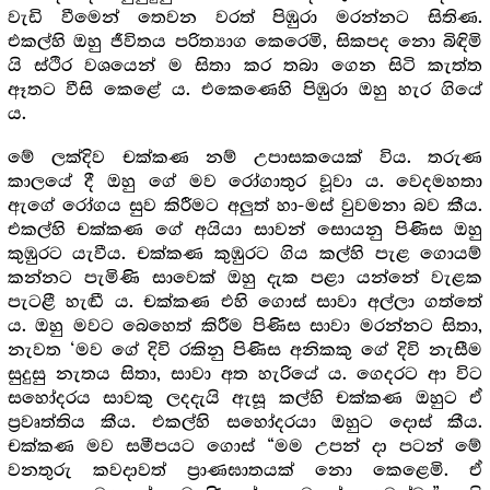
වැඩි වීමෙන් තෙවන වරත් පිඹුරා මරන්නට සිතිණ.
එකල්හි ඔහු ජීවිතය පරිත්‍යාග කෙරෙමි, සිකපද නො බිඳිමි
යි ස්ථිර වශයෙන් ම සිතා කර තබා ගෙන සිටි කැත්ත
ඈතට වීසි කෙළේ ය. එකෙණෙහි පිඹුරා ඔහු හැර ගියේ
ය.
මේ ලක්දිව චක්කණ නම් උපාසකයෙක් විය. තරුණ
කාලයේ දී ඔහු ගේ මව රෝගාතුර වූවා ය. වෙදමහතා
ඇගේ රෝගය සුව කිරීමට අලුත් හා-මස් වුවමනා බව කීය.
එකල්හි චක්කණ ගේ අයියා සාවන් සොයනු පිණිස ඔහු
කුඹුරට යැවීය. චක්කණ කුඹුරට ගිය කල්හි පැළ ගොයම්
කන්නට පැමිණි සාවෙක් ඔහු දැක පළා යන්නේ වැළක
පැටළී හැඬී ය. චක්කණ එහි ගොස් සාවා අල්ලා ගත්තේ
ය. ඔහු මවට බෙහෙත් කිරීම පිණිස සාවා මරන්නට සිතා,
නැවත ‘මව ගේ දිවි රකිනු පිණිස අනිකකු ගේ දිවි නැසීම
සුදුසු නැතය සිතා, සාවා අත හැරියේ ය. ගෙදරට ආ විට
සහෝදරය සාවකු ලදදැයි ඇසූ කල්හි චක්කණ ඔහුට ඒ
ප්‍ර‍වෘත්තිය කීය. එකල්හි සහෝදරයා ඔහුට දොස් කීය.
චක්කණ මව සමීපයට ගොස් “මම උපන් දා පටන් මේ
වනතුරු කවදාවත් ප්‍රාණඝාතයක් නො කෙළෙමි. ඒ