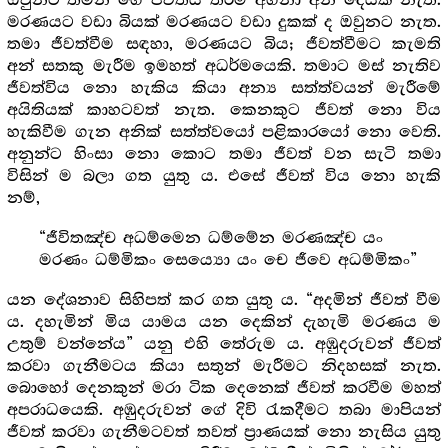
ඔවුනට තමන් ගේ ජීවිතය තරම් අගනා අන් දෙයක් නැත.
මරණයට වඩා බියක් මරණයට වඩා දුකක් ද ඔවුනට නැත.
තමා ජීවත්වීම සඳහා, මරණයට බිය; ජීවත්වීමට කැමති
අන් සතකු මැරීම ඉමහත් අධර්මයෙකි. තමාට මස් නැතිව
ජීවත්විය නො හැකිය කියා අන්‍ය සත්ත්වයන් මැරීමේ
අයිතියක් කාහටවත් නැත. කෙනකුට ජීවත් නො විය
හැකිවීම ගැන අනික් සත්ත්වයෝ පළිකාරයෝ නො වෙති.
අනුන්ට හිංසා නො කොට තමා ජීවත් වන සැටි තමා
විසින් ම බලා ගත යුතු ය. එසේ ජීවත් විය නො හැකි
නම්,
“ජීවිතඤ්ච අධම්මෙන ධම්මේන මරණඤ්ච යං
මරණං ධම්මිකං සෙය්‍යො යං චෙ ජීවෙ අධම්මිකං”
යන දේශනාව සිහිපත් කර ගත යුතු ය. “අදමින් ජීවත් වීම
ය. දහැමින් මිය යාමය යන දෙකින් දැහැමි මරණය ම
උතුම් වන්නේය” යනු එහි තේරුම ය. අඹුදරුවන් ජීවත්
කරවා ගැනීමටය කියා සතුන් මැරීමට නිදහසක් නැත.
බොහෝ දෙනකුන් මරා ටික දෙනෙක් ජීවත් කරවීම මහත්
අපරාධයෙකි. අඹුදරුවන් ගේ දිවි රැකදීමට තබා මාපියන්
ජීවත් කරවා ගැනීමටවත් තවත් ප්‍රාණයක් නො නැසිය යුතු