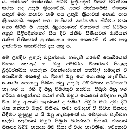
ය. මාපියන් පෝෂණය කිරීම බුද්ධාදීන් විසින් වර්ණනා
කරන ලද උතුම් ක්‍රියාවෙකි. උසස් පින්කමෙකි. එහෙත්
සතුන් මරා කනවා නම් එය උතුම් ක්‍රියාවක් නොව පාප
ක්‍රියාවෙකි. සතුන් මරා මාපියන් පෝෂණය කිරීමට වඩා
නො කිරීම ම උතුමි. බුදුරජාණන් වහන්සේ ගේ ධර්මය
අනුව පිළිපදින්නෝ සිය දිවි රැකීම පිණිසවත් මාපියන්
රැකීම පිණිසවත් ප්‍රාණඝාතය නො කෙරෙති. ඒ බව මතු
දැක්වෙන කතාවලින් දත යුතු ය.
මේ ලක්දිව උතුරු වඩුන්නාව නමැති ගමෙහි ගොවියෙක්
වාසය කෙළේ ය. ඔහු අම්බරිය විහාරයේ
පිංගල
තෙරුන් වහන්සේගෙන් පන්සිල් සමාදන් වී
බුද්ධරක්ඛිත
ගොවිකම් කෙළේ ය. දිනක් ඔහු ගේ ගොණකු නැතිවිය.
ගොණා සොයනු පිණිස ඔහු උතුරු වඩ්ඪමාන පර්වතයට
නැංගේ ය. එහි දී ඔහු පිඹුරකුට හසුවිය. පිඹුරා ඔහු ගේ
ශරීරය වෙළන්නට පටන් ගති. ඔහුට බොහෝ වේදනා ඇති
විය. ඔහු අතෙහි කැත්තක් ද තිබිණ. පිඹුරා මරා දමා දිවි
රැක ගන්නට ඔහුට සිතිණ. තමා සමාදන් වී සිටින සිකපද
බිඳීමට නුසුදුසු ය යි ඔහු නැවතුණේ ය. වේදනාව වැඩිවන
කල්හි නැවතත් ඔහුට පිඹුරා මරන්නට සිතිණ. එහෙත්
සිකපද බිඳීම නුසුදුසු බව සිතා ඒ වරද නැවතිණ. වේදනාව