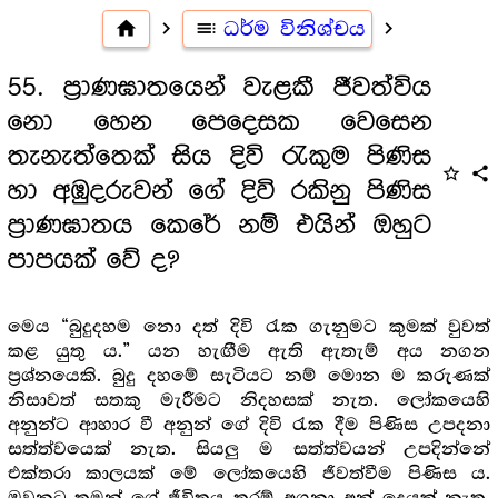
home
navigate_next
toc
ධර්ම විනිශ්චය
navigate_next
55. ප්‍රාණඝාතයෙන් වැළකී ජීවත්විය
නො හෙන පෙදෙසක වෙසෙන
තැනැත්තෙක් සිය දිවි රැකුම පිණිස
star_outline
share
හා අඹුදරුවන් ගේ දිවි රකිනු පිණිස
ප්‍රාණඝාතය කෙරේ නම් එයින් ඔහුට
පාපයක් වේ ද?
මෙය “බුදුදහම නො දත් දිවි රැක ගැනුමට කුමක් වුවත්
කළ යුතු ය.” යන හැඟීම ඇති ඇතැම් අය නගන
ප්‍ර‍ශ්නයෙකි. බුදු දහමේ සැටියට නම් මොන ම කරුණක්
නිසාවත් සතකු මැරීමට නිදහසක් නැත. ලෝකයෙහි
අනුන්ට ආහාර වී අනුන් ගේ දිවි රැක දීම පිණිස උපදනා
සත්ත්වයෙක් නැත. සියලු ම සත්ත්වයන් උපදින්නේ
එක්තරා කාලයක් මේ ලෝකයෙහි ජීවත්වීම පිණිස ය.