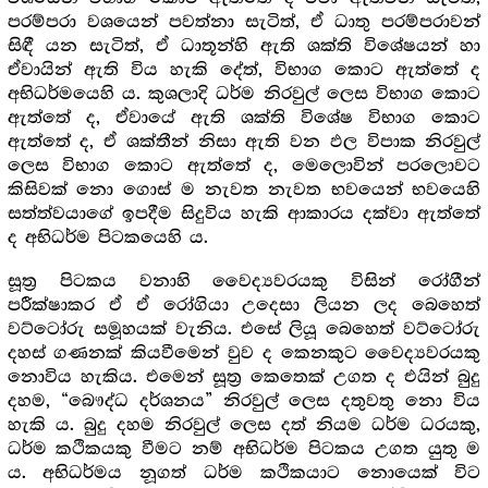
පරම්පරා වශයෙන් පවත්නා සැටිත්, ඒ ධාතු පරම්පරාවන්
සිඳී යන සැටිත්, ඒ ධාතූන්හි ඇති ශක්ති විශේෂයන් හා
ඒවායින් ඇති විය හැකි දේත්, විභාග කොට ඇත්තේ ද
අභිධර්මයෙහි ය. කුශලාදි ධර්ම නිරවුල් ලෙස විභාග කොට
ඇත්තේ ද, ඒවායේ ඇති ශක්ති විශේෂ විභාග කොට
ඇත්තේ ද, ඒ ශක්තීන් නිසා ඇති වන ඵල විපාක නිරවුල්
ලෙස විභාග කොට ඇත්තේ ද, මෙලොවින් පරලොවට
කිසිවක් නො ගොස් ම නැවත නැවත භවයෙන් භවයෙහි
සත්ත්වයාගේ ඉපදීම සිදුවිය හැකි ආකාරය දක්වා ඇත්තේ
ද අභිධර්ම පිටකයෙහි ය.
සූත්‍ර‍ පිටකය වනාහි වෛද්‍යවරයකු විසින් රෝගීන්
පරීක්ෂාකර ඒ ඒ රෝගියා උදෙසා ලියන ලද බෙහෙත්
වට්ටෝරු සමූහයක් වැනිය. එසේ ලියූ බෙහෙත් වට්ටෝරු
දහස් ගණනක් කියවීමෙන් වුව ද කෙනකුට වෛද්‍යවරයකු
නොවිය හැකිය. එමෙන් සූත්‍ර‍ කෙතෙක් උගත ද එයින් බුදු
දහම, “බෞද්ධ දර්ශනය” නිරවුල් ලෙස දතුවතු නො විය
හැකි ය. බුදු දහම නිරවුල් ලෙස දත් නියම ධර්ම ධරයකු,
ධර්ම කථිකයකු වීමට නම් අභිධර්ම පිටකය උගත යුතු ම
ය. අභිධර්මය නූගත් ධර්ම කථිකයාට නොයෙක් විට