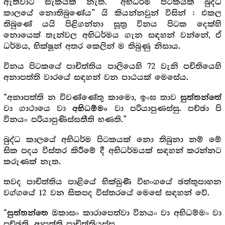
ඇතිවාට සැකයක් නැත. “අභිධර්ම පිටකයක් බුද්ධ
කාලයේ නොතිබුණේය” යි කියන්නවුන් විසින් : එකල
තිබුණේ යයි පිළිගන්නා සූත්‍ර‍ විනය පිටක දෙක්හි
නොයෙක් තැන්වල අභිධර්මය ගැන සඳහන් වන්නේ, ඒ
ධර්මය, භික්ෂූන් අතර කෙලින් ම තිබුණු නිසාය.
විනය පිටකයේ පාචිත්තිය පාලියෙහි 72 වැනි පචිතියෙහි
අනාපත්ති වාරයේ සඳහන් වන පාඨයක් මෙසේය.
“අනාපත්ති න විවණ්ණේතු කාමො, ඉංඝ තාව
සුත්තන්තේ
වා ගාථායෙ වා
වා පරියාපුණස්සු. පච්ඡා පි
අභිධම්මං
විනයං පරියාපුණිස්සතීති භණති.”
බුද්ධ කාලයේ අභිධර්ම පිටකයක් නො තිබුනා නම් මේ
සික පදය විස්තර කිරීමේ දී අභිධර්මයක් සඳහන් කරන්නට
කරුණක් නැත.
තවද පාචිත්තිය පාළියේ භික්ඛුණී විභංගයේ ඡත්තුපාහන
වග්ගයේ 12 වන සිකපද විස්තරයේ මෙසේ සඳහන් වේ.
“
ඔකාසං කාරාපෙත්වා විනයං වා අභිධම්මං වා
සුත්තන්තෙ
පුච්ඡති, ආපත්ති පාචිත්තියස්ස.