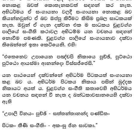
නොකළ බවත් කොතැනකවත් සඳහන් කර නැත.
අභිධර්මය ඒ සංගායනා වලදී සංගායනා නොකළ බව
කියන්නවුන්ට ඒ බව ඔප්පු කිරීමට කිසිම ප්‍ර‍බල සාධකයක්
නැත. ඔවුන් ඒ ගැන දක්වන එක ම සාධකය චූළවග්ග
පාලියේ සංගීති කථාවල අභිධම්ම යන වචනය සඳහන්
නොවීම පමණකි. චූළවග්ග පාලියේ සංගායනාව දක්වා
තිබෙන්නේ ඉතා කෙටියෙනි. එහි:
“එතෙනෙව උපායෙන පඤ්චපි නිකායෙ පුච්ඡි, පුට්ඨො
පුට්ඨො ආයස්මා ආනන්දො විස්සජ්ජෙසි.”
යන පාඨයෙන් දක්වන්නේ අභිධර්ම පිටකයත් සංගායනා
කළ බව ය. අභිධර්ම පිටකය නිකාය පසින් ඛුද්දක
නිකායට අයත් ය. චූළවග්ග සංගීති කතාවෙහි අභිධර්මය
යන වචනය සඳහන් වී නැත ද ඛන්ධකාවසානයෙහි දක්වා
ඇති
“උපාලි විනයං පුච්ඡි - සත්තන්තානන්ද පණ්ඩිතං
පිටකං තීණි සංගීතිං - අකංසු ජින සාවකා.”