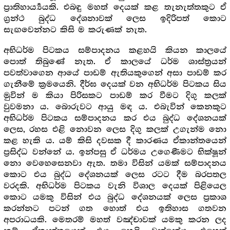
ප්‍රාතිහාර්‍ය්‍යයකි. එබඳු මහත් දෙයක් කළ තැනැත්තකුට ඒ
ග්‍ර‍න්ථ බුද්ධ දේශනාවක් ලෙස ඉදිරිපත් කොට
සැඟවෙන්නට කිසි ම කරුණක් නැත.
අභිධර්ම පිටකය සම්පාදනය කළහයි කියන කාලයේ
පොත් තිබුණේ නැත. ඒ කාලයේ ධර්ම ශාස්ත්‍ර‍යන්
පවත්වාගෙන ආයේ පාඩම් ඇතියකුගෙන් අසා පාඩම් කර
ගැනීමේ ක්‍ර‍මයෙනි. දීර්ඝ දෙයක් වන අභිධර්ම පිටකය සිය
මුවින් ම කියා පිරිසකට පාඩම් කර වීමට දිගු කලක්
වුවමනා ය. බොරුවට ආයු මඳ ය. එබැවින් කෙනකුට
අභිධර්ම පිටකය සම්පාදනය කර එය බුද්ධ දේශනයක්
ලෙස, රහස එළි නොවන ලෙස දිගු කලක් උගැන්ම නො
කළ හැකි ය. යම් කිසි දවසක දී කාරණය ඒකාන්තයෙන්
ප්‍ර‍සිද්ධ වන්නේ ය. ඉන්පසු ඒ ධර්මය උගෙණීමට භික්ෂූන්
නො වෙහෙසෙනවා ඇත. තමා විසින් යමක් සම්පාදනය
කොට එය බුද්ධ දේශනයක් ලෙස රටට දීම බරපතල
වරදකි. අභිධර්ම පිටකය වැනි විශාල දෙයක් පිළියෙල
කොට යමකු විසින් එය බුද්ධ ‍දේශනයක් ලෙස ප්‍ර‍කාශ
කරන්නට පටන් ගත හොත් එය ඉතිහාස ගතවන
අපරාධයකි. මෙතරම් මහත් වඤ්චාවක් යමකු කරන ලද