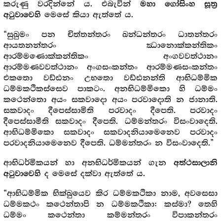
කරුණු වරදින්නේ ය. එබැවින්
මහා ගෝසිංහ සූත්‍ර‍
මෙසේ කියා ඇත්තේ ය.
අටුවාවෙහි
“සුඛුමං පන චිත්තන්තරං ඛන්ධන්තරං ධාතන්තරං
ආයතනන්තරං ඣානොක්කන්තිකං
ආරම්මණොක්කන්තිකං අංගවවත්ථානං
ආරම්මණවවත්ථානං අංගසංකන්තං ආරම්මණසංකන්තං
එකතො වඩ්ඪනං උභතො වඩ්ඪනන්ති ආභිධම්මික
ධම්මකථිකස්සෙව පාකටං. අනභිධම්මිකො හි ධම්මං
කථෙන්තො අයං සකවාදො අයං පරවාදොති න ජානාති.
සකවාදං දීපෙස්සාමිති පරවාදං දීපෙති. පරවාදං
දීපෙස්සාමීති සකවාදං දීපෙති. ධම්මන්තරං විසංවාදෙති.
ආභිධම්මිකො සකවාදං සකවාදනියාමෙනෙව පරවාදං
පරවාදනියාමෙනෙව දීපෙති. ධම්මන්තරං න විසංවාදෙති.”
ආභිධර්මිකයන් හා අනභිධර්මිකයන් ගැන
අත්ථසාලානි
ද මෙසේ දක්වා ඇත්තේ ය.
අටුවාවෙහි
“ආභිධම්මික භික්ඛුයෙව කිර ධම්මකථිකා නාම, අවසෙසා
ධම්මකථං කථෙන්තාපි න ධම්මකථිකා: කස්මා? තෙහි
ධම්මං කථෙන්තා කම්මන්තරං විපාකන්තරං