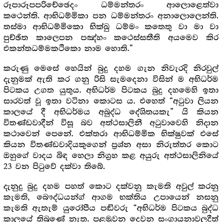
රූපාරූපපරිචේඡෙදං ධම්මන්තරං ආලොළෙත්වා
කථෙන්ති. ආභිධම්මිකා පන ධම්මන්තරං අනාලොලෙන්ති.
තස්මා ආභිධම්මිකො භික්ඛු ධම්මං කතෙතු වා මා වා
පුච්ඡිත කාලෙපන පඤ්හං කථෙස්සතීති අයමෙව කිර
එකන්තධම්මකථිකො නාම හොති.”
කරුණු මෙසේ හෙයින් බුදු දහම ගැන නිවැරදි නිරවුල්
දැනුමක් ඇති කර ගනු රිසි සැමදෙනා විසින් ම අභිධර්ම
පිටකය උගත යුතුය. අභිධර්ම පිටකය බුදු දහමෙහි ඉතා
සාරවත් වූ ඉතා වටිනා කොටස ය. එහෙත් “අටුවා ලියන
කාලයේ දී අභිධර්මය අබුද්ධ දේශිතයකැ” යි කියන
විතණ්ඩවාදීන් විසූ බව අත්ථසාලිනී අටුවාවෙහි නිදාන
කථාවෙන් පෙනේ. එක්තරා ආභිධම්මික භික්ෂුවක් එසේ
කියන විතණ්ඩවාදියකුගෙන් ප්‍ර‍ශ්න අසා නිරුත්තර කොට
ඔහුගේ වාදය බිඳ හෙලා නිග්‍ර‍හ කළ අයුරු අත්ථසාලිනියේ
23 වන පිටුවේ දක්වා තිබේ.
දැනුදු බුදු දහම පහත් කොට දක්වනු කැමති අවුල් කරනු
කැමති, බෞද්ධයන්ග් ආගම භක්තිය උපායෙන් නසනු
කැමති ඇතැම් යුරෝපීය පඬිවරු “අභිධර්ම පිටකය බුද්ධ
කාලයේ තිබුණේ නැත. පළමුවන දෙවන සංගායනාවලදීත්