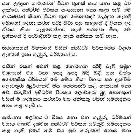
යන උද්දාන ගාථාවෙන් පිටක තුනක් සංගායනා කළ බව
දැක්වේ. අභිධර්ම පිටකය සංගායනා නො කළා නම් මේ
ගාථාවෙන් කියන පිටක තුන මොනවාද? වැරදුන තැනදී
බොහෝ දෙනා කරන පරිදි ඕවා පසු කාලයේ දී ලියන ලද
ඒවාය කියා ගැළවෙන්නට තැත් කරනවා මිස, මේ
ප්‍ර‍ශ්නයේ දී පරවාදීන්ට කළ හැකි අනිකක් නම් නැත.
තථාගතයන් වහන්සේ විසින් අභිධර්ම පිටකයෙහි වදාරා
ඇත්තේ ඉතා ගැඹුරු ධර්මයෝ ය.
එකින් එකක් වෙන් කළ නොහෙන පරිදි බැඳී සමූහ
වශයෙන් වහ වහා ඉපද ඉපද බිඳි බිඳී යන චිත්ත
චෛතසික ධර්මයන් මේ මේය කියා විභාග කර දැක්වීම
ලොව්තුරා බුදුවරුන්ට මිස සෙස්සන්ට කළ හැකියක් නො
වේ. එබැවින් අභිධර්ම පිටකය ලොව්තුරා බුදු කෙනකුන්
විසින් ම දේශනය කරනවා මිස අනිකකු විසින් සම්පාදනය
නො කළ හැකි ය.
සාමාන්‍ය ලෝකයාට විෂය නො වන ගැඹුරු ධර්මයන්
විභාග කොට දක්වන අභිධර්ම පිටකය යමකුට සම්පාදනය
කළ හැකි වූයේ නම් එය සුළු කරුණක් නොව මහා