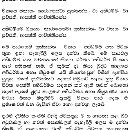
ඔකාසං කාරාපෙත්වා සුත්තන්තං වා අභිධම්මං වා
විනයෙ
පුච්ඡති, ආපත්ති පාචිත්තියස්ස.
ඔකාසං කාරාපෙත්වා සුත්තන්තං වා විනයං වා
අභිධම්මෙ
පුච්ඡති, ආපත්ති පාචිත්තියස්ස.
මේ පාඨයෙහි සුත්තන්ත - විනය - අභිධම්ම යන පිටක
තුන ඉතා පැහැදිලි ලෙස දක්වා තිබේ. මේ පාඨවල
අභිධම්ම යන වචනයෙන් කියන ධර්මය අභිධර්ම පිටකය
හැර අනිකක් නම්, ඒ කුමක් ද? කියා බුද්ධ කාලයේ
අභිධර්මය නො තිබුණේ යයි කියන්නවුන් විසින් දැක්විය
යුතුය. එසේ දක්වන්නට දෙයක් ඔවුනට නැත. සූත්‍ර‍ විනය
පිටක දෙක්හි අභිධර්මය සඳහන් කර ඇති තවත් බොහෝ
තැන් ඇතත් බුද්ධ කාලයේ අභිධර්මය නො තිබුණේය යන
මිථ්‍යා මතය බිඳලීමට දැක්වූ විනය පාඨ දෙක ම
ප්‍ර‍මාණවත් වන බැවින් ඒවා නො දක්වනු ලැබේ.
ප්‍ර‍ථම ද්විතීය සංගීති වලදී පිටකත්‍ර‍ය ම සංගායනා කළ බව
අටුවාවල හා තවත් පොත්වලත් පැහැදිලි ලෙස ම දක්වා
තිබේ. ඒ සංගායනා වලදී අභිධර්ම පිටකය සංගායනා