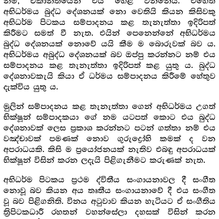
නම්, ඒකාන්තයෙන් එය හෙළි වන්නේය. එහෙත්
අභිධර්මය බුද්ධ දේශනයක් නො වෙතියි කියන කිසිවකු
අභිධර්ම පිටකය සම්පාදනය කළ තැනැත්තා ඉදිරිපත්
කිරීමට සමත් වී නැත. එයින් පෙනෙන්නේ අභිධර්මය
බුද්ධ දේශනයක් නොවේ යයි කීම ම බොරුවක් බව ය.
අභිධර්මය අබුද්ධ දේශනයක් බව ඔප්පු කරන්නට නම් එය
සම්පාදනය කළ තැනැත්තා ඉදිරිපත් කළ යුතු ය. බුද්ධ
දේශනාවකැයි කියා ඒ ධර්මය සම්පාදනය කිරීමේ හේතුව
දැක්විය යුතු ය.
මුලින් සම්පාදනය කළ තැනැත්තා ගෙන් අභිධර්මය උගත්
භික්ෂූන් සම්පාදකයා ගේ නම යටපත් කොට එය බුද්ධ
දේශනාවක් ලෙස ප්‍ර‍කාශ කරන්නට පටන් ගත්තා නම් එය
වඤ්චාවක් පමණක් නොව ගුරුද්‍රෝහි කමක් ද වන
අපරාධයකි. කිසි ම ප්‍රයෝජනයක් නැතිව එබඳු අපරාධයක්
භික්ෂූන් විසින් කරන ලදැයි පිළිගැනීමට කරුණක් නැත.
අභිධර්ම පිටකය ප්‍ර‍ථම ද්විතීය සංගායනාවල දී සංගීත
නොවූ බව කියන අය තෘතීය සංගායනාවේ දී එය සංගීත
වූ බව පිළිගනිති. විනය අටුවාව කියන හැටියට ඒ සංගීතිය
ත්‍රිපිටකධාරී රහතන් වහන්සේලා දහසක් විසින් කරන