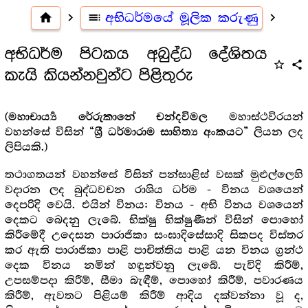
home
navigate_next
toc
අභිධර්මයේ මූලික කරුණු
navigate_next
අභිධර්ම පිටකය අබුද්ධ දේශිතය
star_outline
share
කැයි කියන්නවුන්ට පිළිතුරු
මහාස්ථවිරයන්
(මහාචාර්‍ය්‍ය රේරුකානේ චන්දවිමල
වහන්සේ විසින්
ලියන ලද
“ශ්‍රී ධර්මාරාම සාහිත්‍ය අංකයට”
ලිපියකි.)
තථාගතයන් වහන්සේ විසින් පන්සාළිස් වසක් මුළුල්ලෙහි
වදාරන ලද බුද්ධවචන රාශිය ධර්ම - විනය වශයෙන්
දෙපරිදි වෙයි. එයින් විනය: විනය - අභි විනය වශයෙන්
දෙකට බෙදනු ලැබේ. භික්ෂු භික්ෂුණීන් විසින් පොහෝ
කිරීමේදී උදෙසන පාරාජිකා සංඝාදිසේසාදි සිකපද විස්තර
කර ඇති පාරාජිකා පාළි පාචිත්තිය පාළි යන විනය ග්‍ර‍න්ථ
දෙක විනය නමින් හඳුන්වනු ලැබේ. පැවිදි කිරීම්,
උපසම්පදා කිරීම්, සීමා බැඳීම්, පොහෝ කිරීම්, පවාරණය
කිරීම්, ඇවතට පිළියම් කිරීම් ආදිය දක්වන්නා වූ ද,