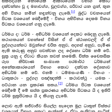
සිකපදයන් නොයෙක් ආකාරයෙන් විභාග කොට
දක්වන්නා වූ ද මහාවග්ග, චූලවග්ග, පරිවාර යන ග්‍ර‍න්, තුන
[1]
අභි විනය නමින් හඳුන්වනු ලැබේ.
බුද්ධ වචනයෙන්
පිටක වශයෙන් බෙදීමේදී - විනය අභිවිනය දෙකම විනය
පිටකය වශයෙන් ගනු ලැබේ.
ධර්මය ද: ධර්ම - අභිධර්ම වශයෙන් දෙකට බෙදනු ලැබේ.
තථාගතයන් වහන්සේ විසින් ඒ ඒ ස්ථානවලදි ඒ ඒ
පුද්ගලයන්හට ඔවුන්ගේ චරිත අනුව, අදහස් අනුව, පැමිණ
ඇති කරුණු අනුව පවත්වන ලද දේශනා ධර්ම නම් වේ.
සූත්‍ර‍ යනු ද ඒවාට කියන තවත් නමෙකි. චිත්ත චෛතසික
රූප නිර්වාණ සංඛ්‍යාත පරමාර්ථ ධර්මයන්
අනේකාකාරයෙන් විභාග කොට දක්වන දේශනාව
අභිධර්ම නම් වේ. එනම් : ධම්මසංගණී - විභංග -
ධාතුකථා - පුද්ගල පඤ්ඤත්ති - කථාවත්ථු - යමක -
[2]
පට්ඨාන යන ප්‍ර‍කරණ සතය.
ධර්මය පිටක වශයෙන්
බෙදීමේ දී මේ සප්ත ප්‍ර‍කරණය අභිධර්ම පිටකය යි ද ඉතිරි
ධර්ම සූත්‍ර‍පිටකය යි ද කියනු ලැබේ.
ලොව ඇති සජීවාජීව සියල්ල සෑදෙන මූල ධාතූන් විස්තර
වශයෙන් විභාග කොට ඇත්තේ ද ඒවා ඇතිවන සැටිත්,