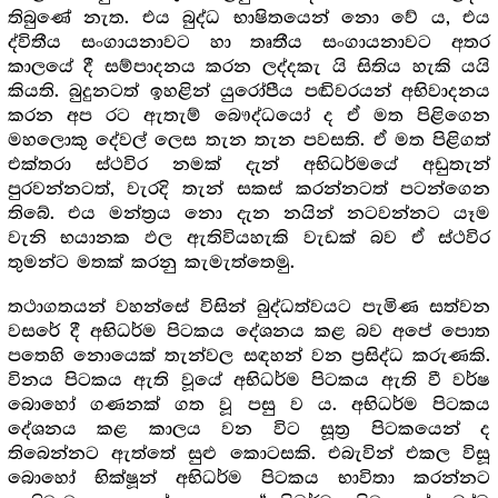
තිබුණේ නැත. එය බුද්ධ භාෂිතයෙන් නො වේ ය, එය
ද්විතීය සංගායනාවට හා තෘතීය සංගායනාවට අතර
කාලයේ දී සම්පාදනය කරන ලද්දකැ යි සිතිය හැකි යයි
කියති. බුදුනටත් ඉහළින් යුරෝපීය පඬිවරයන් අභිවාදනය
කරන අප රට ඇතැම් බෞද්ධයෝ ද ඒ මත පිළිගෙන
මහලොකු දේවල් ලෙස තැන තැන පවසති. ඒ මත පිළිගත්
එක්තරා ස්ථවිර නමක් දැන් අභිධර්මයේ අඩුතැන්
පුරවන්නටත්, වැරදි තැන් සකස් කරන්නටත් පටන්ගෙන
තිබේ. එය මන්ත්‍ර‍ය නො දැන නයින් නටවන්නට යෑම
වැනි භයානක ඵල ඇතිවියහැකි වැඩක් බව ඒ ස්ථවිර
තුමන්ට මතක් කරනු කැමැත්තෙමු.
තථාගතයන් වහන්සේ විසින් බුද්ධත්වයට පැමිණ සත්වන
වසරේ දී අභිධර්ම පිටකය දේශනය කළ බව අපේ පොත
පතෙහි නොයෙක් තැන්වල සඳහන් වන ප්‍ර‍සිද්ධ කරුණකි.
විනය පිටකය ඇති වූයේ අභිධර්ම පිටකය ඇති වී වර්ෂ
බොහෝ ගණනක් ගත වූ පසු ව ය. අභිධර්ම පිටකය
දේශනය කළ කාලය වන විට සූත්‍ර‍ පිටකයෙන් ද
තිබෙන්නට ඇත්තේ සුළු කොටසකි. එබැවින් එකල විසූ
බොහෝ භික්ෂූන් අභිධර්ම පිටකය භාවිතා කරන්නට