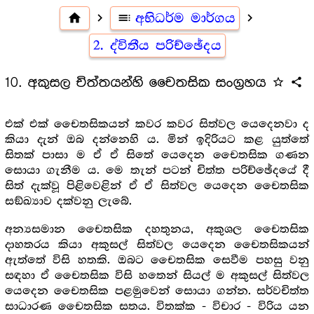
home
navigate_next
toc
අභිධර්ම මාර්ගය
navigate_next
2. ද්විතීය පරිච්ඡේදය
10. අකුසල චිත්තයන්හි චෛතසික සංග්‍ර‍හය
star_outline
share
එක් එක් චෛතසිකයන් කවර කවර සිත්වල යෙදෙනවා ද
කියා දැන් ඔබ දන්නෙහි ය. මින් ඉදිරියට කළ යුත්තේ
සිතක් පාසා ම ඒ ඒ සිතේ යෙදෙන චෛතසික ගණන
සොයා ගැනීම ය. මෙ තැන් පටන් චිත්ත පරිච්ඡේදයේ දී
සිත් දැක්වූ පිළිවෙළින් ඒ ඒ සිත්වල යෙදෙන චෛතසික
සඞ්ඛ්‍යාව දක්වනු ලැබේ.
අන්‍යසමාන චෛතසික දහතුනය, අකුශල චෛතසික
දාහතරය කියා අකුසල් සිත්වල යෙදෙන චෛතසිකයන්
ඇත්තේ විසි හතකි. ඔබට චෛතසික සෙවීම පහසු වනු
සඳහා ඒ චෛතසික විසි හතෙන් සියල් ම අකුසල් සිත්වල
යෙදෙන චෛතසික පළමුවෙන් සොයා ගන්න. සර්වචිත්ත
සාධාරණ චෛතසික සතය. විතක්ක - විචාර - විරිය යන