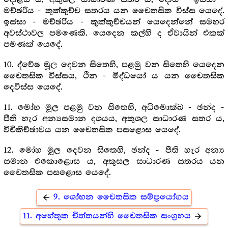
මච්ඡරිය - කුක්කුච්ච සතරය යන චෛතසික විස්ස යෙදේ.
ඉස්සා - මච්ඡරිය - කුක්කුච්චයන් යෙදෙන්නේ සමහර
අවස්ථාවල පමණෙකි. යෙදෙන කල්හි ද ඒවායින් එකක්
පමණක් යෙදේ.
10. ද්වේෂ මූල දෙවන සිතෙහි, පළමු වන සිතෙහි යෙදෙන
චෛතසික විස්සය, ථීන - මිද්ධයෝ ය යන චෛතසික
දෙවිස්ස යෙදේ.
11. මෝහ මූල පළමු වන සිතෙහි, අධිමොක්ඛ - ඡන්ද -
පීති හැර අන්‍යසමාන දශයය, අකුශල සාධාරණ සතර ය,
විචිකිච්ඡාවය යන චෛතසික පසළොස යෙදේ.
12. මෝහ මූල දෙවන සිතෙහි, ඡන්ද - පීති හැර අන්‍ය
සමාන එකොළොස ය, අකුසල සාධාරණ සතරය යන
චෛතසික පසළොස යෙදේ.
9. ශෝභන චෛතසික සම්ප්‍රයෝගය
arrow_back
11. අහේතුක චිත්තයන්හි චෛතසික සංග්‍ර‍හය
arrow_forward