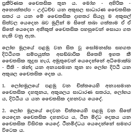
ප්‍ර‍කීර්ණක චෛතසික තුන ය. මෝහ - අහිරික -
අනොත්තප්ප - උද්ධච්ච යන අකුසල සාධාරණ චෛතසික
සතර ය යන මේ චෛතසික දාහතර සියලු ම අකුසල්
සිත්වල යෙදෙන බව මුලින් ම සිතේ තබා ගත්තාම ඒ ඒ
සිතේ යෙදෙන අනිකුත් චෛතසික පහසුවෙන් සොයා ගත
හැකි වනු ඇත.
ලෝභ මූලයේ පළමු වන සිත වූ සෝමනස්ස සහගත
දිට්ඨිගත සම්පයුත්ත අසඞ්ඛාරික සිතෙහි ඉහත කී
චෛතසික තුදුස හැර, අමුතුවෙන් යෙදෙන්නේ අධිමොක්ඛ
- පීති - ඡන්ද යන අන්‍යසමාන තුන හා ලෝභ දිට්ඨි යන
අකුශල චෛතසික දෙක ය.
1. ලෝභමූලයේ පළමු වන චිත්තයෙහි අන්‍යසමාන
චෛතසික දහතුනය, අකුශලය සාධාරණ සතරය, ලෝභය
ය, දිට්ඨිය ය යන චෛතසික දහනවය යෙදේ.
2. ලෝභ මූලයේ දෙවන චිත්තයෙහි පළමු වන සිතේ
යෙදෙන චෛතසික දහනවය ය, ථීන මිද්ධ දෙකය යන
චෛතසික විසිඑක යෙදේ. ථීනමිද්ධය යෙදෙන්නේ සමහර
විටෙක ය.