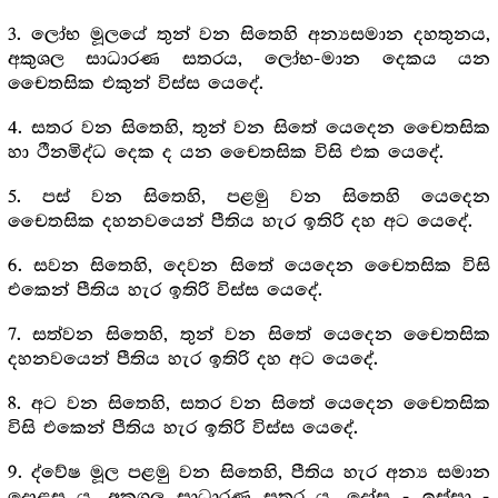
3. ලෝභ මූලයේ තුන් වන සිතෙහි අන්‍යසමාන දහතුනය,
අකුශල සාධාරණ සතරය, ලෝභ-මාන දෙකය යන
චෛතසික එකුන් විස්ස යෙදේ.
4. සතර වන සිතෙහි, තුන් වන සිතේ යෙදෙන චෛතසික
හා ථීනමිද්ධ දෙක ද යන චෛතසික විසි එක යෙදේ.
5. පස් වන සිතෙහි, පළමු වන සිතෙහි යෙදෙන
චෛතසික දහනවයෙන් පීතිය හැර ඉතිරි දහ අට යෙදේ.
6. සවන සිතෙහි, දෙවන සිතේ යෙදෙන චෛතසික විසි
එකෙන් පීතිය හැර ඉතිරි විස්ස යෙදේ.
7. සත්වන සිතෙහි, තුන් වන සිතේ යෙදෙන චෛතසික
දහනවයෙන් පීතිය හැර ඉතිරි දහ අට යෙදේ.
8. අට වන සිතෙහි, සතර වන සිතේ යෙදෙන චෛතසික
විසි එකෙන් පීතිය හැර ඉතිරි විස්ස යෙදේ.
9. ද්වේෂ මූල පළමු වන සිතෙහි, පීතිය හැර අන්‍ය සමාන
දොළස ය, අකුශල සාධාරණ සතර ය, දෝස - ඉස්සා -