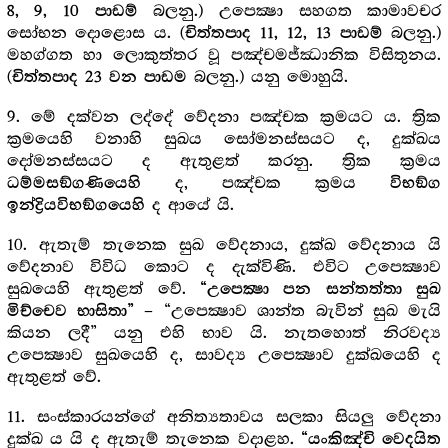
බලනු.) උපෙක්‍ෂා සහගත කාමාවචර
8, 9, 10 පාඩම්
සෝභන දොළොස ය. (
බලනු.)
චිත්තපාද 11, 12, 13 පාඩම්
මහග්ගත හා ලොකුත්තර වූ පඤ්චමජ්ඣානික විසිතුනය.
(
බලනු.) යනු මොහුයි.
චිත්තපාද 23 වන පාඩම
9. මේ දක්වන ලද්දේ වේදනා පඤ්චක ක්‍රමයට ය. ත්‍රික
ක්‍රමයෙහි වනාහි සුඛය සෝමනස්සයට ද, දුක්ඛය
දෝමනස්සයට ද ඇතුළත් කරනු. ත්‍රික ක්‍රමය
ද, පඤ්චක ක්‍රමය
ධම්මසඞ්ගණියෙහි
විභඞ්ග
ද ආයේ යි.
ඉන්ද්‍රියවිභඞ්ගයෙහි
10. ඇතැම් තැනෙක සුඛ වේදනාය, දුක්ඛ වේදනාය යි
වේදනාව විවිධ කොට ද දැක්විණි. එවිට උපෙක්‍ෂාව
සුඛයෙහි ඇතුළත් වේ.
“උපෙක්‍ෂා පන සන්තත්තා සුඛ
– “උපෙක්‍ෂාව ශාන්ත බැවින් සුඛ මැයි
මිච්චෙව භාසිතා”
කියන ලදී” යනු එහි භාව යි. නැතහොත් නිරවද්‍ය
උපෙක්‍ෂාව සුඛයෙහි ද, සාවද්‍ය උපෙක්‍ෂාව දුක්ඛයෙහි ද
ඇතුළත් වේ.
11. සංස්කාරයන්ගේ අනිත්‍යතාවය සලකා සියලු වේදනා
දුක්ඛ ය යි ද ඇතැම් තැනෙක වදාළහ
. “යංකිඤ්චි වෙදයිත