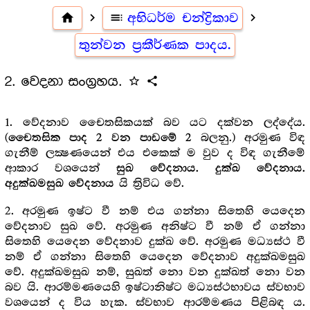
home
navigate_next
toc
අභිධර්ම චන්ද්‍රිකාව
navigate_next
තුන්වන ප්‍රකීර්ණක පාදය.
2. වෙදනා සංග්‍රහය.
star_outline
share
1. වේදනාව චෛතසිකයක් බව යට දක්වන ලද්දේය.
(
බලනු.) අරමුණ විඳ
චෛතසික පාද 2 වන පාඩමේ 2
ගැනීම් ලක්‍ෂණයෙන් එය එකෙක් ම වුව ද විඳ ගැනීමේ
ආකාර වශයෙන්
සුඛ වේදනාය. දුක්ඛ වේදනාය.
යි ත්‍රිවිධ වේ.
අදුක්ඛමසුඛ වේදනාය
2. අරමුණ ඉෂ්ට වී නම් එය ගන්නා සිතෙහි යෙදෙන
වේදනාව සුඛ වේ. අරමුණ අනිෂ්ට වී නම් ඒ ගන්නා
සිතෙහි යෙදෙන වේදනාව දුක්ඛ වේ. අරමුණ මධ්‍යස්ථ වී
නම් ඒ ගන්නා සිතෙහි යෙදෙන වේදනාව අදුක්ඛමසුඛ
වේ. අදුක්ඛමසුඛ නම්, සුඛත් නො වන දුක්ඛත් නො වන
බව යි. ආරම්මණයෙහි ඉෂ්ටානිෂ්ට මධ්‍යස්ථභාවය ස්වභාව
වශයෙන් ද විය හැක. ස්වභාව ආරම්මණය පිළිබඳ ය.