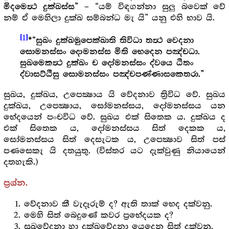
– “යම් විඳගන්නා සුලු බවෙක් වේ
මිදමෙත්‍ථ දුක්ඛස්ස”
නම් ඒ මෙහිලා දුක්ඛ සම්බන්ධ මැ යි” යනු එහි භාව යි.
[1]
*“සුඛං දුක්ඛමුපෙක්ඛාති තිවිධා තත්‍ථ වෙදනා
සොමනස්සං දොමනස්ස මිති භෙදෙන පඤ්චධා.
සුඛමෙකත්‍ථ දුක්ඛං ච දෝමනස්සං ද්වයෙ ඨිතං
ද්වාසට්ඨීසු සොමනස්සං පඤ්චපණ්ණාසකෙතරා.”
සුඛය, දුක්ඛය, උපෙක්‍ෂාය යි වේදනාව ත්‍රිවිධ වේ. සුඛය
දුක්ඛය, උපෙක්‍ෂාය, සෝමනස්සය, දෝමනස්සය යන
භේදයෙන් පංචවිධ වේ. සුඛය එක් සිතෙක ය. දුක්ඛය ද
එක් සිතෙක ය, දෝමනස්සය සිත් දෙකක ය,
සෝමනස්සය සිත් දෙසැටක ය, උපෙක්‍ෂාව සිත් පස්
පණසෙකැ යි දතයුතු. (විස්තර යට දැක්වුණු නියායෙන්
දතහැකි.)
ප්‍රශ්න.
වේදනාව කී වැදෑරුම් ද? ඇති තාක් භෙද දක්වනු.
මෙහි සිත් බෙදුණේ කවර ප්‍රභේදයක ද?
සුඛවේදනා හා දුක්ඛවේදනා යෙදෙන සිත් දක්වනු.