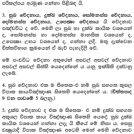
පරිකල්පය අරමුණ ගන්නා පිළිබඳ යි.
3.
සුඛ වේදනාය, දුක්ඛ වේදනාය, සෝමනස්ස වේදනාය,
යි වේදනාව
දෝමනස්ස වේදනාය, උපෙක්‍ෂා වේදනාය
පඤ්චවිධ ද වේ. මෙහි ලා සුඛ හා දුක්ඛ කායික වශයෙන්
ද, සෝමනස්ස හා දෝමනස්ස මානසික වශයෙන් ද,
උපෙක්‍ෂා උභය වශයෙන් ද, ගන්නා ලදි. මතු දැක්වෙන
චිත්තවිභාග ක්‍රමයෙන් ඒ බැව් පැහැදිලි වේ.
මේ පංචවිධ වේදනා අතුරෙන් අසවල් අසවල් වේදනාව
අසවල් අසවල් සිත්හි යෙදෙන්නේ ය යනු ඉක්බිති දක්වනු
ලැබේ.
4. සුඛ වේදනාව එක ම සිතෙක-එ නම් සුඛ සහගත කුසල
විපාක කායවිඤ්ඤාණ සිතෙහි යෙදෙන්නේ ය. (
චිත්තපාද
බලනු.)
9 වන පාඩමේ 5
5. දුක්ඛ වේදනාව ද එක ම සිතෙක- එ නම් දුක්ඛ සහගත
අකුශල විපාක කාය විඤ්ඤාණ සිතෙහි යෙදේ. සුඛ දුක්ඛ
කායික වශයෙන් ගන්නා ලදැ යි කීයේ මේ නිසා ය. සෙසු
චක්‍ෂුරාදි විපාක විඤ්ඤාණ අටෙහි මෙන් මෙහි වේදනාව