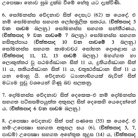
උපෙක්‍ෂා නොව සුඛ දුක්ඛ වීමේ හේතු යට දැක්විණි.
6. සෝමනස්ස වේදනාව සිත් දෙසැට (62) ක යෙදේ. එ
නම් සෝමනස්ස සහගත ලෝභමූලික සතරය. (
චිත්තපාද 5
බලනු.) සෝමනස්ස සහගත සන්තීරණය,
වන පාඩම
(
බලනු.) සෝමනස්ස සහගත
චිත්තපාද 9 වන පාඩමේ 7
හසිතුප්පාය (
බලනු.)
චිත්තපාද 10 වන පාඩමේ 3
සෝමනස්ස සහගත කාමාවචර සෝභන දොළොස ය
(
බලනු.) මහග්ගත හා
චිත්තපාද 11, 12, 13 පාඩම්
ලොකුත්තර වූ පඨමජ්ඣාන සිත් 11 ය, දුතියජ්ඣාන සිත්
11 ය, තතියජ්ඣාන සිත් 11 ය, චතුත්‍ථජ්ඣාන සිත් 11 ය
යන මොහු යි. වේදනාව ධ්‍යානාඞ්ගයක් බැවින් සිත්
මධ්‍යම පුඩු වශයෙන් ගිණූ බව සලකනු.
7. දෝමනස්ස වේදනාව සිත් දෙකෙක-එ නම් දෝමනස්ස
සහගත පටිඝසම්පයුත්ත අකුසල සිත් දෙකෙහි යෙදෙන්නේ
ය. (
බලනු.)
චිත්තපාද 6 වන පාඩම
8. උපෙක්‍ෂා වෙදනාව සිත් පස් පණසෙ (55) ක යෙදේ. එ
නම්-උපෙක්‍ෂා සහගත අකුසල සය (6), (
,
චිත්තපාද 5, 7
පාඩම්) උපෙක්‍ෂා සහගත අහේතුක තුදුස (14) ය, (
චිත්තපාද